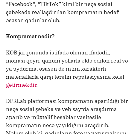
“Facebook”, “TikTok” kimi bir neçə sosial
şəbəkədə reallaşdırılan kompramatın hədəfi
əsasən qadınlar olub.
Kompramat nədir?
KQB jarqonunda istifadə olunan ifadədir,
mənası qeyri-qanuni yollarla əldə edilən real və
ya uydurma, əsasən də intim xarakterli
materiallarla qarşı tərəfin reputasiyasına xələl
gətirməkdir
.
DFRLab platforması kompramatın aparıldığı bir
neçə sosial şəbəkə və veb saytda araşdırma
aparıb və müxtəlif hesablar vasitəsilə
kompramatın necə yayıldığını araşdırıb.
Məlum olub ki, qadınların foto və yazışmalarını