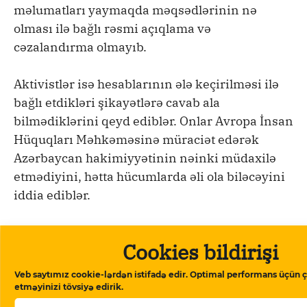
məlumatları yaymaqda məqsədlərinin nə
olması ilə bağlı rəsmi açıqlama və
cəzalandırma olmayıb.
Aktivistlər isə hesablarının ələ keçirilməsi ilə
bağlı etdikləri şikayətlərə cavab ala
bilmədiklərini qeyd ediblər. Onlar Avropa İnsan
Hüquqları Məhkəməsinə müraciət edərək
Azərbaycan hakimiyyətinin nəinki müdaxilə
etmədiyini, hətta hücumlarda əli ola biləcəyini
iddia ediblər.
Bəxtiyar Hacıyev də məhkəməyə müraciət
Cookies bildirişi
edib.
Veb saytımız cookie-lərdən istifadə edir. Optimal performans üçün ç
Aktivistlərin əksəriyyəti “Pegasus”
etməyinizi tövsiyə edirik.
araşdırmasından sonra onların da bu