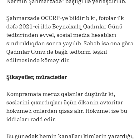
Nərmin Şahmarzadə” başlığı ilə yerləşdirilib.
Şahmarzadə OCCRP-yə bildirib ki, fotolar ilk
dəfə 2021-ci ildə Beynəlxalq Qadınlar Günü
tədbirindən əvvəl, sosial media hesabları
sındırıldıqdan sonra yayılıb. Səbəb isə ona görə
Qadınlar Günü ilə bağlı tədbirin təşkil
edilməsində köməyidir.
Şikayətlər, müraciətlər
Kompramata məruz qalanlar düşünür ki,
səslərini çıxardıqları üçün ölkənin avtoritar
hökuməti onlardan qisas alır. Hökumət isə bu
iddiaları rədd edir.
Bu günədək həmin kanalları kimlərin yaratdığı,