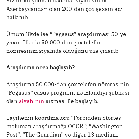
Sızdırlan şübhəli hədəflər siyahısında
Azərbaycandan olan 200-dən çox şəxsin adı
hallanıb.
Ümumilikdə isə “Pegasus” araşdırması 50-yə
yaxın ölkədə 50.000-dən çox telefon
nömrəsinin siyahıda olduğunu üzə çıxarıb.
Araşdırma necə başlayıb?
Araşdırma 50.000-dən çox telefon nömrəsinin
“Pegasus” casus programı ilə izləndiyi şübhəsi
olan
siyahının
sızması ilə başlayıb.
Layihənin koordinatoru “Forbidden Stories”
məlumatı araşdırmağa OCCRP, “Washington
Post”, “The Guardian” və digər 13 medianı