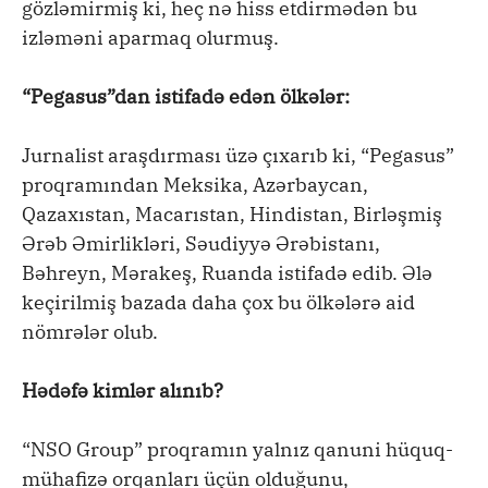
gözləmirmiş ki, heç nə hiss etdirmədən bu
izləməni aparmaq olurmuş.
“Pegasus”dan istifadə edən ölkələr:
Jurnalist araşdırması üzə çıxarıb ki, “Pegasus”
proqramından Meksika, Azərbaycan,
Qazaxıstan, Macarıstan, Hindistan, Birləşmiş
Ərəb Əmirlikləri, Səudiyyə Ərəbistanı,
Bəhreyn, Mərakeş, Ruanda istifadə edib. Ələ
keçirilmiş bazada daha çox bu ölkələrə aid
nömrələr olub.
Hədəfə kimlər alınıb?
“NSO Group” proqramın yalnız qanuni hüquq-
mühafizə orqanları üçün olduğunu,