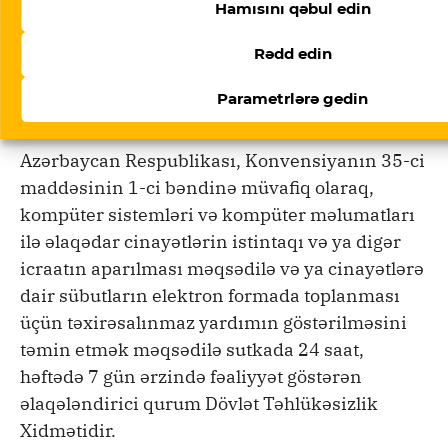
Hamısını qəbul edin
proqramla izlənə biləcəyini və məlumatların bu
yolla əldə edildiyini düşünüblər.
Rədd edin
Parametrlərə gedin
Qanunlar kimlər üçündür?
Azərbaycan Respublikası, Konvensiyanın 35-ci
maddəsinin 1-ci bəndinə müvafiq olaraq,
kompüter sistemləri və kompüter məlumatları
ilə əlaqədar cinayətlərin istintaqı və ya digər
icraatın aparılması məqsədilə və ya cinayətlərə
dair sübutların elektron formada toplanması
üçün təxirəsalınmaz yardımın göstərilməsini
təmin etmək məqsədilə sutkada 24 saat,
həftədə 7 gün ərzində fəaliyyət göstərən
əlaqələndirici qurum Dövlət Təhlükəsizlik
Xidmətidir.