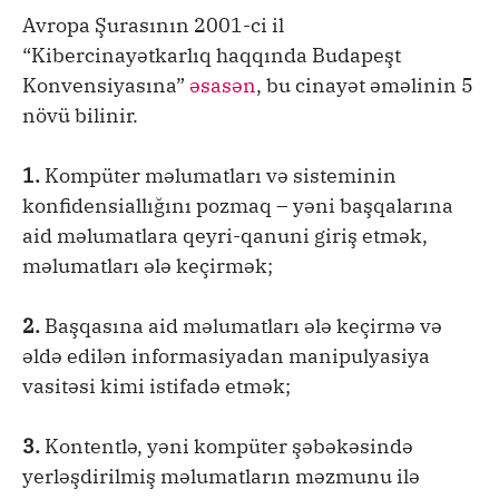
Avropa Şurasının 2001-ci il
“Kibercinayətkarlıq haqqında Budapeşt
Konvensiyasına”
əsasən
, bu cinayət əməlinin 5
növü bilinir.
1.
Kompüter məlumatları və sisteminin
konfidensiallığını pozmaq – yəni başqalarına
aid məlumatlara qeyri-qanuni giriş etmək,
məlumatları ələ keçirmək;
2.
Başqasına aid məlumatları ələ keçirmə və
əldə edilən informasiyadan manipulyasiya
vasitəsi kimi istifadə etmək;
3.
Kontentlə, yəni kompüter şəbəkəsində
yerləşdirilmiş məlumatların məzmunu ilə