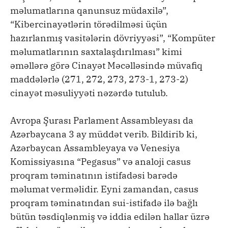
məlumatlarına qanunsuz müdaxilə”,
“Kibercinayətlərin törədilməsi üçün
hazırlanmış vasitələrin dövriyyəsi”, “Kompüter
məlumatlarının saxtalaşdırılması” kimi
əməllərə görə Cinayət Məcəlləsində müvafiq
maddələrlə (271, 272, 273, 273-1, 273-2)
cinayət məsuliyyəti nəzərdə tutulub.
Avropa Şurası Parlament Assambleyası da
Azərbaycana 3 ay müddət verib. Bildirib ki,
Azərbaycan Assambleyaya və Venesiya
Komissiyasına “Pegasus” və analoji casus
proqram təminatının istifadəsi barədə
məlumat verməlidir. Eyni zamandan, casus
proqram təminatından sui-istifadə ilə bağlı
bütün təsdiqlənmiş və iddia edilən hallar üzrə