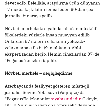
dəvət edib. Beləliklə, araşdırma üçün dünyanın
17 media təşkilatını təmsil edən 80-dən çox
jurnalist bir araya gəlib.
Növbəti mərhələdə siyahıda adı olan müxtəlif
ölkələrdəki yüzlərlə insan müəyyən edilib.
Onlardan 67 nəfərin cihazının yoluxub-
yoluxmaması ilə bağlı məhkəmə-tibbi
ekspertizadan keçib. Həmin cihazlardan 37-də
“Pegasus”un izləri tapılıb.
Növbəti mərhələ – dəqiqləşdirmə
Azərbaycanda fəaliyyət göstərən müstəqil
jurnalist Sevinc Abbasova (Vaqifqızı) da
“Pegasus”la izlənənlər
siyahısındadır
. O deyir,
OCCRP-nin jurnalisti ona “görüşək” deyəndə,