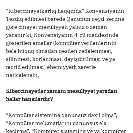
“Kibercinayətkarlıq haqqında” Konvensiyanın
Təsdiq edilməsi barədə Qanunun qeyd-şərtinə
görə cinayət məsuliyyəti yalnız o zaman
yaranır ki, Konvensiyanın 4-cü maddəsində
göstərilən əməllər (kompüter verilənlərinin
belə hüquq olmadan qəsdən zədələnməsi,
silinməsi, korlanması, dəyişdirilməsi və ya
təcrid edilməsi) əhəmiyyətli zərərlə
nəticələnsin.
Kibercinayətlər zamanı məsuliyyət yaradan
hallar hansılardır?
“Kompüter sisteminə qanunsuz daxil olma”,
“Kompüter məlumatlarını qanunsuz ələ
keçirmə”, “Kompüter sisteminə və ya kompüter