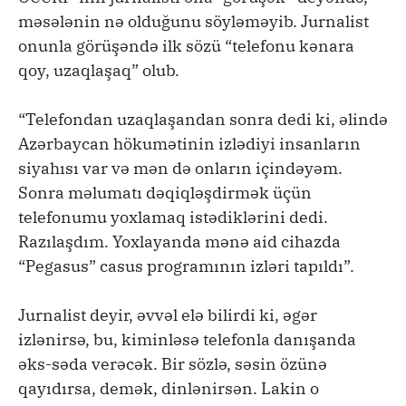
məsələnin nə olduğunu söyləməyib. Jurnalist
onunla görüşəndə ilk sözü “telefonu kənara
qoy, uzaqlaşaq” olub.
“Telefondan uzaqlaşandan sonra dedi ki, əlində
Azərbaycan hökumətinin izlədiyi insanların
siyahısı var və mən də onların içindəyəm.
Sonra məlumatı dəqiqləşdirmək üçün
telefonumu yoxlamaq istədiklərini dedi.
Razılaşdım. Yoxlayanda mənə aid cihazda
“Pegasus” casus programının izləri tapıldı”.
Jurnalist deyir, əvvəl elə bilirdi ki, əgər
izlənirsə, bu, kiminləsə telefonla danışanda
əks-səda verəcək. Bir sözlə, səsin özünə
qayıdırsa, demək, dinlənirsən. Lakin o