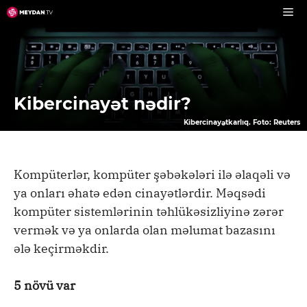
Skip
to
content
Kibercinayət nədir?
Kibercinayətkarlıq. Foto: Reuters
Kompüterlər, kompüter şəbəkələri ilə əlaqəli və
ya onları əhatə edən cinayətlərdir. Məqsədi
kompüter sistemlərinin təhlükəsizliyinə zərər
vermək və ya onlarda olan məlumat bazasını
ələ keçirməkdir.
5 növü var