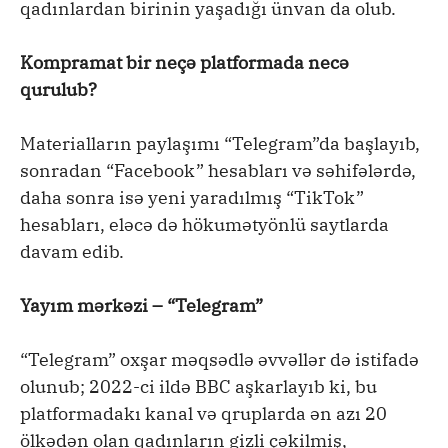
qadınlardan birinin yaşadığı ünvan da olub.
Kompramat bir neçə platformada necə
qurulub?
Materialların paylaşımı “Telegram”da başlayıb,
sonradan “Facebook” hesabları və səhifələrdə,
daha sonra isə yeni yaradılmış “TikTok”
hesabları, eləcə də hökumətyönlü saytlarda
davam edib.
Yayım mərkəzi – “Telegram”
“Telegram” oxşar məqsədlə əvvəllər də istifadə
olunub; 2022-ci ildə BBC aşkarlayıb ki, bu
platformadakı kanal və qruplarda ən azı 20
ölkədən olan qadınların gizli çəkilmiş,