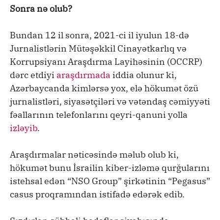
Sonra nə olub?
Bundan 12 il sonra, 2021-ci il iyulun 18-də
Jurnalistlərin Mütəşəkkil Cinayətkarlıq və
Korrupsiyanı Araşdırma Layihəsinin (OCCRP)
dərc etdiyi
araşdırmada
iddia olunur ki,
Azərbaycanda kimlərsə yox, elə hökumət özü
jurnalistləri, siyasətçiləri və vətəndaş cəmiyyəti
fəallarının telefonlarını qeyri-qanuni yolla
izləyib
.
Araşdırmalar nəticəsində məlub olub ki,
hökumət bunu İsrailin kiber-izləmə qurğularını
istehsal edən “NSO Group” şirkətinin “Pegasus”
casus proqramından istifadə edərək edib.