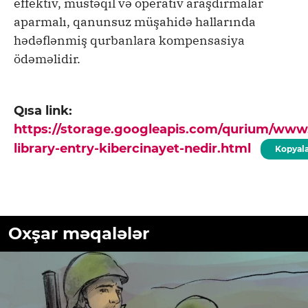
effektiv, müstəqil və operativ araşdırmalar
aparmalı, qanunsuz müşahidə hallarında
hədəflənmiş qurbanlara kompensasiya
ödəməlidir.
Qısa link:
https://storage.googleapis.com/qurium/www
library-entry-kibercinayet-nedir.html
Kopyal
Oxşar məqalələr