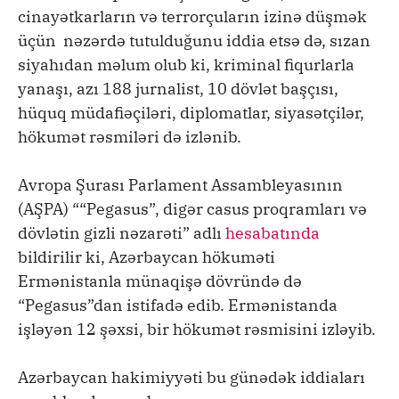
cinayətkarların və terrorçuların izinə düşmək
üçün nəzərdə tutulduğunu iddia etsə də, sızan
siyahıdan məlum olub ki, kriminal fiqurlarla
yanaşı, azı 188 jurnalist, 10 dövlət başçısı,
hüquq müdafiəçiləri, diplomatlar, siyasətçilər,
hökumət rəsmiləri də izlənib.
Avropa Şurası Parlament Assambleyasının
(AŞPA) ““Pegasus”, digər casus proqramları və
dövlətin gizli nəzarəti” adlı
hesabatında
bildirilir ki, Azərbaycan hökuməti
Ermənistanla münaqişə dövründə də
“Pegasus”dan istifadə edib. Ermənistanda
işləyən 12 şəxsi, bir hökumət rəsmisini izləyib.
Azərbaycan hakimiyyəti bu günədək iddiaları