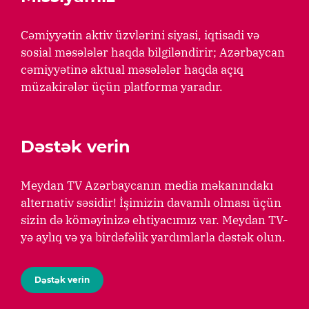
Cəmiyyətin aktiv üzvlərini siyasi, iqtisadi və
sosial məsələlər haqda bilgiləndirir; Azərbaycan
cəmiyyətinə aktual məsələlər haqda açıq
müzakirələr üçün platforma yaradır.
Dəstək verin
Meydan TV Azərbaycanın media məkanındakı
alternativ səsidir! İşimizin davamlı olması üçün
sizin də köməyinizə ehtiyacımız var. Meydan TV-
yə aylıq və ya birdəfəlik yardımlarla dəstək olun.
Dəstək verin