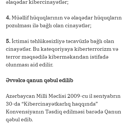
əlaqədar kibercinayətlər;
4.
Müəllif hüquqlarının və əlaqədar hüquqların
pozulması ilə bağlı olan cinayətlər;
5.
İctimai təhlükəsizliyə təcavüzlə bağlı olan
cinayətlər. Bu kateqoriyaya kiberterrorizm və
terror məqsədilə kiberməkandan istifadə
olunması aid edilir.
Əvvəlcə qanun qəbul edilib
Azərbaycan Milli Məclisi 2009-cu il sentyabrın
30-da “Kibercinayətkarlıq haqqında”
Konvensiyanın Təsdiq edilməsi barədə Qanun
qəbul edib.