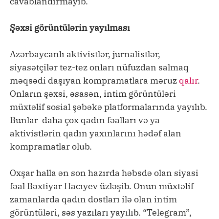
cavablandırmayıb.
Şəxsi görüntülərin yayılması
Azərbaycanlı aktivistlər, jurnalistlər,
siyasətçilər tez-tez onları nüfuzdan salmaq
məqsədi daşıyan kompramatlara məruz
qalır
.
Onların şəxsi, əsasən, intim görüntüləri
müxtəlif sosial şəbəkə platformalarında yayılıb.
Bunlar daha çox qadın fəalları və ya
aktivistlərin qadın yaxınlarını hədəf alan
kompramatlar olub.
Oxşar halla ən son hazırda həbsdə olan siyasi
fəal Bəxtiyar Hacıyev üzləşib. Onun müxtəlif
zamanlarda qadın dostları ilə olan intim
görüntüləri, səs yazıları yayılıb. “Telegram”,