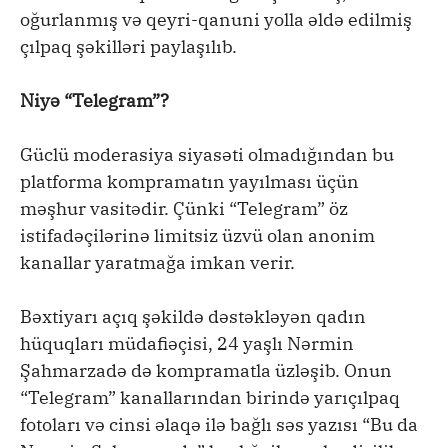
oğurlanmış və qeyri-qanuni yolla əldə edilmiş
çılpaq şəkilləri paylaşılıb.
Niyə “Telegram”?
Güclü moderasiya siyasəti olmadığından bu
platforma kompramatın yayılması üçün
məşhur vasitədir. Çünki “Telegram” öz
istifadəçilərinə limitsiz üzvü olan anonim
kanallar yaratmağa imkan verir.
Bəxtiyarı açıq şəkildə dəstəkləyən qadın
hüquqları müdafiəçisi, 24 yaşlı Nərmin
Şahmarzadə də kompramatla üzləşib. Onun
“Telegram” kanallarından birində yarıçılpaq
fotoları və cinsi əlaqə ilə bağlı səs yazısı “Bu da