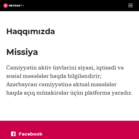
Skip
to
content
Haqqımızda
Missiya
Cəmiyyətin aktiv üzvlərini siyasi, iqtisadi və
sosial məsələlər haqda bilgiləndirir;
Azərbaycan cəmiyyətinə aktual məsələlər
haqda açıq müzakirələr üçün platforma yaradır.
Facebook