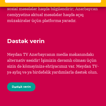
Cəmiyyətin aktiv üzvlərini siyasi, iqtisadi və
sosial məsələlər haqda bilgiləndirir; Azərbaycan
cəmiyyətinə aktual məsələlər haqda açıq
müzakirələr üçün platforma yaradır.
Dəstək verin
Meydan TV Azərbaycanın media məkanındakı
alternativ səsidir! İşimizin davamlı olması üçün
sizin də köməyinizə ehtiyacımız var. Meydan TV-
yə aylıq və ya birdəfəlik yardımlarla dəstək olun.
Dəstək verin