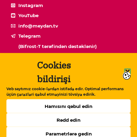
Instagram
YouTube
info@meydan.tv
Telegram
(Bifrost-T tərəfindən dəstəklənir)
Cookies
bildirişi
Veb saytımız cookie-lərdən istifadə edir. Optimal performans
üçün çərəzləri qəbul etməyinizi tövsiyə edirik.
Hamısını qəbul edin
Rədd edin
Missiyamız
Parametrlərə gedin