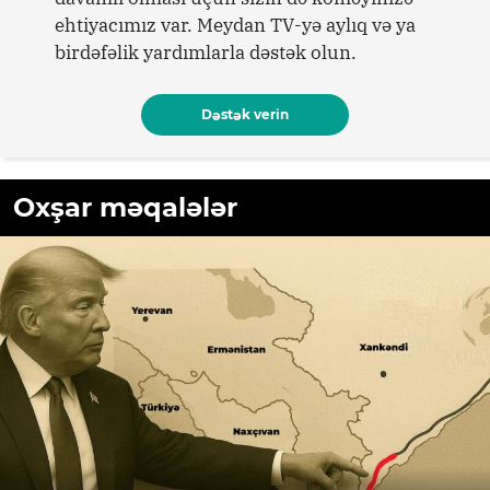
ehtiyacımız var. Meydan TV-yə aylıq və ya
birdəfəlik yardımlarla dəstək olun.
Dəstək verin
Oxşar məqalələr