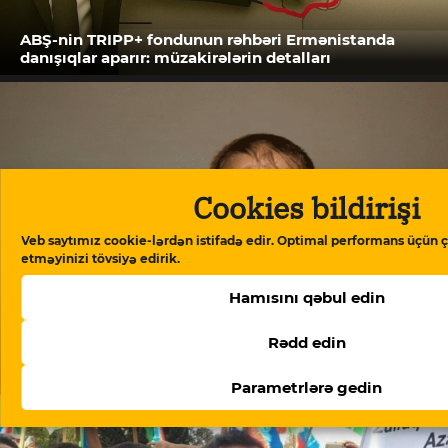
ABŞ-nin TRIPP+ fondunun rəhbəri Ermənistanda
danışıqlar aparır: müzakirələrin detalları
Cookies bildirişi
Veb saytımız cookie-lərdən istifadə edir. Optimal performans üçün ç
etməyinizi tövsiyə edirik.
Hamısını qəbul edin
Rədd edin
15 sutkalıq həbsdən çıxmış dini inanclı fəaldan yenə
xəbər yoxdur
Parametrlərə gedin