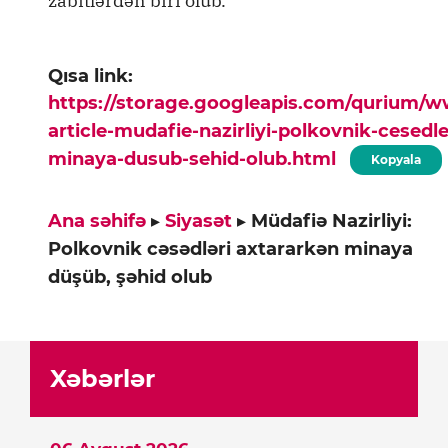
zabitlərdən biri olub.
Qısa link:
https://storage.googleapis.com/qurium/
article-mudafie-nazirliyi-polkovnik-cesedl
minaya-dusub-sehid-olub.html
Kopyala
Ana səhifə
▸
Siyasət
▸
Müdafiə Nazirliyi:
Polkovnik cəsədləri axtararkən minaya
düşüb, şəhid olub
Xəbərlər