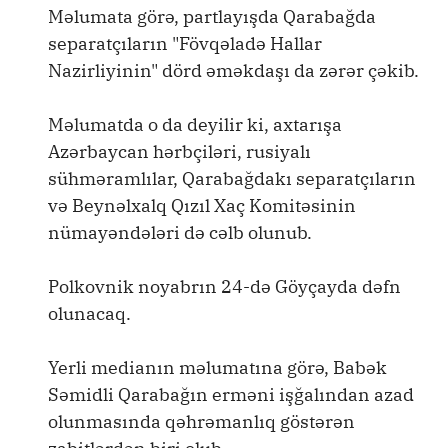
Məlumata görə, partlayışda Qarabağda
separatçıların "Fövqəladə Hallar
Nazirliyinin" dörd əməkdaşı da zərər çəkib.
Məlumatda o da deyilir ki, axtarışa
Azərbaycan hərbçiləri, rusiyalı
sühməramlılar, Qarabağdakı separatçıların
və Beynəlxalq Qızıl Xaç Komitəsinin
nümayəndələri də cəlb olunub.
Polkovnik noyabrın 24-də Göyçayda dəfn
olunacaq.
Yerli medianın məlumatına görə, Babək
Səmidli Qarabağın erməni işğalından azad
olunmasında qəhrəmanlıq göstərən