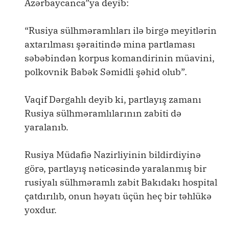
Azərbaycanca”ya deyib:
“Rusiya sülhməramlıları ilə birgə meyitlərin
axtarılması şəraitində mina partlaması
səbəbindən korpus komandirinin müavini,
polkovnik Babək Səmidli şəhid olub”.
Vaqif Dərgahlı deyib ki, partlayış zamanı
Rusiya sülhməramlılarının zabiti də
yaralanıb.
Rusiya Müdafiə Nazirliyinin bildirdiyinə
görə, partlayış nəticəsində yaralanmış bir
rusiyalı sülhməramlı zabit Bakıdakı hospital
çatdırılıb, onun həyatı üçün heç bir təhlükə
yoxdur.