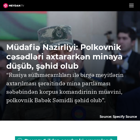
Skip
to
content
Müdafiə Nazirliyi: Polkovnik
cəsədləri axtararkən minaya
düşüb, şəhid olub
“Rusiya sülhməramlıları ilə birgə meyitlərin
axtarılması şəraitində mina partlaması
səbəbindən korpus komandirinin müavini,
polkovnik Babək Səmidli şəhid olub”.
Source: Specify Source