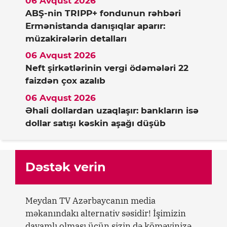
06 Avqust 2026
ABŞ-nin TRIPP+ fondunun rəhbəri
Ermənistanda danışıqlar aparır:
müzakirələrin detalları
06 Avqust 2026
Neft şirkətlərinin vergi ödəmələri 22
faizdən çox azalıb
06 Avqust 2026
Əhali dollardan uzaqlaşır: bankların isə
dollar satışı kəskin aşağı düşüb
Dəstək verin
Meydan TV Azərbaycanın media
məkanındakı alternativ səsidir! İşimizin
davamlı olması üçün sizin də köməyinizə