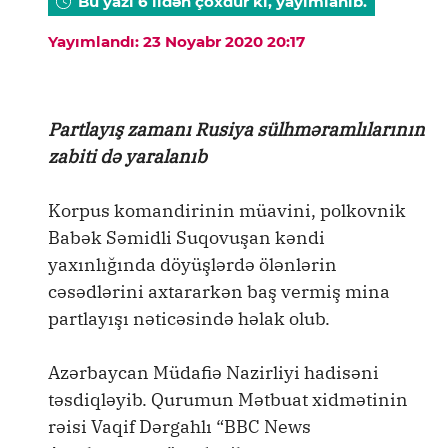
Bu yazı 6 ildən çoxdur ki, yayımlanıb.
Yayımlandı: 23 Noyabr 2020 20:17
Partlayış zamanı Rusiya sülhməramlılarının
zabiti də yaralanıb
Korpus komandirinin müavini, polkovnik
Babək Səmidli Suqovuşan kəndi
yaxınlığında döyüşlərdə ölənlərin
cəsədlərini axtararkən baş vermiş mina
partlayışı nəticəsində həlak olub.
Azərbaycan Müdafiə Nazirliyi hadisəni
təsdiqləyib. Qurumun Mətbuat xidmətinin
rəisi Vaqif Dərgahlı “BBC News