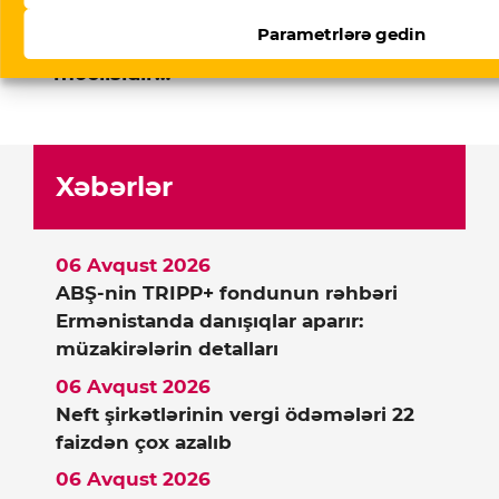
Parametrlərə gedin
Ana səhifə
▸
Siyasət
▸
Məclis onun
məclisidir…
Xəbərlər
06 Avqust 2026
ABŞ-nin TRIPP+ fondunun rəhbəri
Ermənistanda danışıqlar aparır:
müzakirələrin detalları
06 Avqust 2026
Neft şirkətlərinin vergi ödəmələri 22
faizdən çox azalıb
06 Avqust 2026