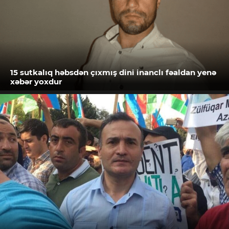
15 sutkalıq həbsdən çıxmış dini inanclı fəaldan yenə
xəbər yoxdur