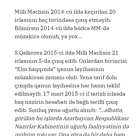
Milli Məclisin 2014-cü ildə keçirilən 20
iclasının heç birindəsə çıxış etməyib.
Bilmirəm 2014-cü ildə büdcə MM-də
müzakirə olunub, ya yox…
S.Qafarova 2015-ci ildə Milli Məclisin 21
iclasının 5-də çıxış edib. Onlardan birincisi
“Elm haqqında” qanun layihəsinin
müzakirəsi zamanı olub. Yenə tərif dolu
çıxışda qanun layihəsinə hər hansı təklif
edilməyib. 17 mart 2015-ci il tarixli iclasda
baş nazirin hesabatı ilə bağlı tərifli çıxış
edib. Sonluq yenə uğurlu alınıb:
“…əlbəttə,
görülən bu işlərdə Azərbaycan Respublikası
Nazirlər Kabinetinin uğurlu fəaliyyətinin də
mühüm rolu var. Ona görə də bir daha həm