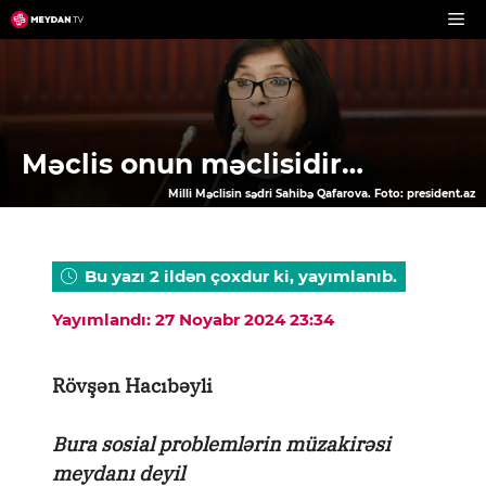
Skip
to
content
Məclis onun məclisidir…
Milli Məclisin sədri Sahibə Qafarova. Foto: president.az
Bu yazı 2 ildən çoxdur ki, yayımlanıb.
Yayımlandı: 27 Noyabr 2024 23:34
Rövşən Hacıbəyli
Bura sosial problemlərin müzakirəsi
meydanı deyil