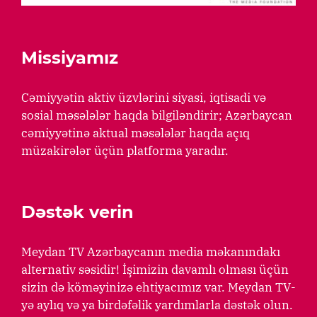
Missiyamız
Cəmiyyətin aktiv üzvlərini siyasi, iqtisadi və
sosial məsələlər haqda bilgiləndirir; Azərbaycan
cəmiyyətinə aktual məsələlər haqda açıq
müzakirələr üçün platforma yaradır.
Dəstək verin
Meydan TV Azərbaycanın media məkanındakı
alternativ səsidir! İşimizin davamlı olması üçün
sizin də köməyinizə ehtiyacımız var. Meydan TV-
yə aylıq və ya birdəfəlik yardımlarla dəstək olun.