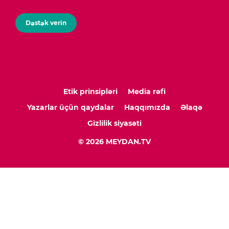
Dəstək verin
Etik prinsipləri
Media rəfi
Yazarlar üçün qaydalar
Haqqımızda
Əlaqə
Gizlilik siyasəti
© 2026 MEYDAN.TV