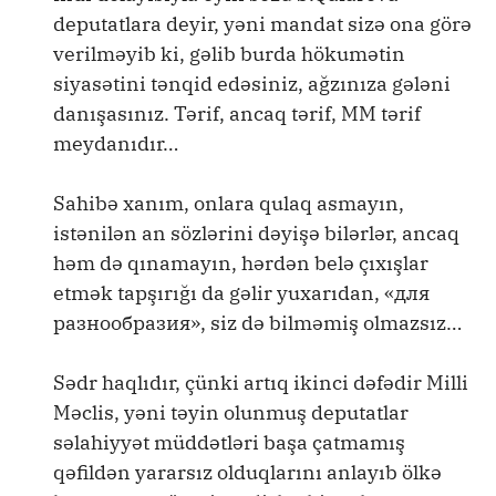
deputatlara deyir, yəni mandat sizə ona görə
verilməyib ki, gəlib burda hökumətin
siyasətini tənqid edəsiniz, ağzınıza gələni
danışasınız. Tərif, ancaq tərif, MM tərif
meydanıdır…
Sahibə xanım, onlara qulaq asmayın,
istənilən an sözlərini dəyişə bilərlər, ancaq
həm də qınamayın, hərdən belə çıxışlar
etmək tapşırığı da gəlir yuxarıdan, «для
разнообразия», siz də bilməmiş olmazsız…
Sədr haqlıdır, çünki artıq ikinci dəfədir Milli
Məclis, yəni təyin olunmuş deputatlar
səlahiyyət müddətləri başa çatmamış
qəfildən yararsız olduqlarını anlayıb ölkə