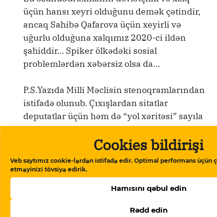
üçün hansı xeyri olduğunu demək çətindir,
ancaq Sahibə Qafarova üçün xeyirli və
uğurlu olduğuna xalqımız 2020-ci ildən
şahiddir… Spiker ölkədəki sosial
problemlərdən xəbərsiz olsa da…
P.S.Yazıda Milli Məclisin stenoqramlarından
istifadə olunub. Çıxışlardan sitatlar
deputatlar üçün həm də “yol xəritəsi” sayıla
bilər; müzakirələrdə necə çıxış etməyin
Cookies bildirişi
örnəyi kimi…
Veb saytımız cookie-lərdən istifadə edir. Optimal performans üçün ç
etməyinizi tövsiyə edirik.
Qısa link:
Hamısını qəbul edin
https://storage.googleapis.com/qurium/
article-meclis-onun-meclisidir.html
Kopya
Rədd edin