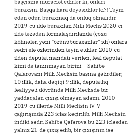
başçısına müraciət edirlər ki, onları
buraxsın. Başqa hara deyəsidilər ki?! Təyin
edən odur, buraxmaq da onluq olmalıdır.
2019-cu ildə buraxılan Milli Məclis 2020-ci
ildə təzədən formalaşdırılanda (çoxu
köhnələr, yəni “özünüburaxanlar” idi) onlara
sədri elə özlərindən təyin etdilər. 2010-cu
ildən deputat mandatı verilən, fəal deputat
kimi də tanınmayan birini – Sahibə
Qafarovanı Milli Məclisin başına gətirdilər;
10 illik, daha dəqiqi 9 illik, deputatlıq
fəaliyyəti dövründə Milli Məclisdə bir
yaddaqalan çıxışı olmayan adamı. 2010-
2019-cu illərdə Milli Məclisin IV-V
çağırışında 223 iclas keçirilib. Milli Məclisin
indiki sədri Sahibə Qafarova bu 223 iclasdan
yalnız 21-də çıxış edib, bir çıxışının isə