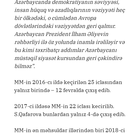
Azərbaycanda demokratiyanın səviyyəsi,
insan hüquq və azadlıqlarının vəziyyəti heç
bir ölkədəki, o cümlədən Avropa
dövlətlərindəki vəziyyətdən geri qalmır.
Azərbaycan Prezident İlham Əliyevin
rəhbərliyi ilə öz yolunda inamla irəliləyir və
bu kimi təxribatçı addımlar Azərbaycanı
müstəqil siyasət kursundan geri çəkindirə
bilməz”.
MM-in 2016-cı ildə keçirilən 25 iclasından
yalnız birində – 12 fevralda çıxış edib.
2017-ci ildəsə MM-in 22 iclası kecirilib.
S.Qafarova bunlardan yalnız 4-də çıxış edib.
MM-in ən məhsuldar illərindən biri 2018-ci