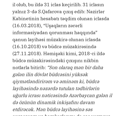
il olub, bu ildə 31 iclas keçirilib. 31 iclasın
yalnız 3-də S.Qafarova çıxış edib: Nazirlər
Kabinetinin hesabatı təqdim olunan iclasda
(16.03.2018), “Uşaqların zərərli
informasiyadan qorunması haqqında”
qanun layihəsi müzakirə olunan iclasda
(16.10.2018) və büdcə müzakirəsində
(27.11.2018). Həmişəki kimi, 2018-ci ildə
büdcə müzakirəsindəki çıxışını nikbin
notlarla bitirib:
“Son olaraq mən bir daha
gələn ilin dövlət büdcəsini yüksək
qiymətləndirirəm və əminəm ki, büdcə
layihəsində nəzərdə tutulan tədbirlərin
uğurlu icrası nəticəsində Azərbaycan gələn il
də özünün dinamik inkişafını davam
etdirəcək. Mən büdcə layihəsinə səs