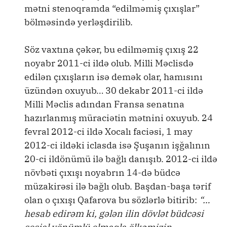
mətni stenoqramda “edilməmiş çıxışlar”
bölməsində yerləşdirilib.
Söz vaxtına çəkər, bu edilməmiş çıxış 22
noyabr 2011-ci ildə olub. Milli Məclisdə
edilən çıxışların isə demək olar, hamısını
üzündən oxuyub… 30 dekabr 2011-ci ildə
Milli Məclis adından Fransa senatına
hazırlanmış müraciətin mətnini oxuyub. 24
fevral 2012-ci ildə Xocalı faciəsi, 1 may
2012-ci ildəki iclasda isə Şuşanın işğalının
20-ci ildönümü ilə bağlı danışıb. 2012-ci ildə
növbəti çıxışı noyabrın 14-də büdcə
müzakirəsi ilə bağlı olub. Başdan-başa tərif
olan o çıxışı Qafarova bu sözlərlə bitirib:
“…
hesab edirəm ki, gələn ilin dövlət büdcəsi