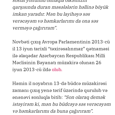
sosial yönümlü olmaqla ölkəmizin
qarşısında duran məsələlərin həllinə böyük
imkan yaradır. Mən bu layihəyə səs
verəcəyəm və həmkarlarımı da ona səs
verməyə çağırıram”
.
Novbəti çıxış Avropa Parlamentinin 2013-cü
il 13 iyun tarixli “təxirəsalınmaz” qətnaməsi
ilə əlaqədar Azərbaycan Respublikası Milli
Məclisinin Bəyanatı müzakirə olunan 26
iyun 2013-cü ildə
olub.
Həmin il noyabrın 13-də büdcə müzakirəsi
zamanı çıxış yenə tərif üzərində qurulub və
ənənəvi sonluqla bitib:
“Son olaraq demək
istəyirəm ki, mən bu büdcəyə səs verəcəyəm
və həmkarlarımı da buna çağırıram”.