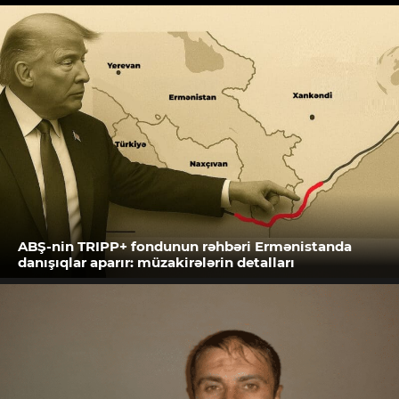
ABŞ-nin TRIPP+ fondunun rəhbəri Ermənistanda
danışıqlar aparır: müzakirələrin detalları