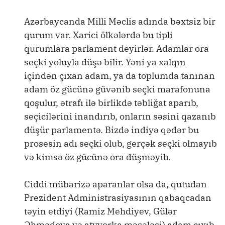
Azərbaycanda Milli Məclis adında bəxtsiz bir
qurum var. Xarici ölkələrdə bu tipli
qurumlara parlament deyirlər. Adamlar ora
seçki yoluyla düşə bilir. Yəni ya xalqın
içindən çıxan adam, ya da toplumda tanınan
adam öz gücünə güvənib seçki marafonuna
qoşulur, ətrafı ilə birlikdə təbliğat aparıb,
seçicilərini inandırıb, onların səsini qazanıb
düşür parlamentə. Bizdə indiyə qədər bu
prosesin adı seçki olub, gerçək seçki olmayıb
və kimsə öz gücünə ora düşməyib.
Ciddi mübarizə aparanlar olsa da, qutudan
Prezident Administrasiyasının qabaqcadan
təyin etdiyi (Ramiz Mehdiyev, Gülər
Əhmədova və atvyorka məsələsi) adam çıxıb.