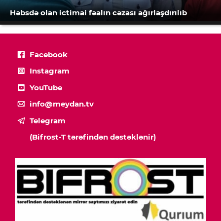
Həbsdə olan ictimai fəalın cəzası ağırlaşdırılıb
Facebook
Instagram
YouTube
info@meydan.tv
Telegram
(Bifrost-T tərəfindən dəstəklənir)