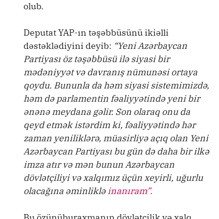
olub.
Deputat YAP-ın təşəbbüsünü ikiəlli
dəstəklədiyini deyib:
“Yeni Azərbaycan
Partiyası öz təşəbbüsü ilə siyasi bir
mədəniyyət və davranış nümunəsi ortaya
qoydu. Bununla da həm siyasi sistemimizdə,
həm də parlamentin fəaliyyətində yeni bir
ənənə meydana gəlir. Son olaraq onu da
qeyd etmək istərdim ki, fəaliyyətində hər
zaman yeniliklərə, müasirliyə açıq olan Yeni
Azərbaycan Partiyası bu gün də daha bir ilkə
imza atır və mən bunun Azərbaycan
dövlətçiliyi və xalqımız üçün xeyirli, uğurlu
olacağına əminliklə
inanıram”.
Bu özünüburaxmanın dövlətçilik və xalq