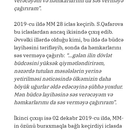
verəcəyəm və həmkarlarımı da səs verməyə
çağırıram”.
2019-cu ildə MM 28 iclas keçirib. S.Qafarova
bu iclaslardan ancaq ikisində çıxış edib.
Əvvəlki illərdə olduğu kimi, bu ildə də büdcə
layihəsini tərifləyib, sonda da həmkarlarını
səs verməyə çağırıb:
“…gələn ilin dövlət
büdcəsini yüksək qiymətləndirirəm,
nəzərdə tutulan məsələlərin yerinə
yetirilməsi nəticəsində ölkəmizin daha
böyük uğurlar əldə edəcəyinə şübhə yoxdur.
Mən büdcə layihəsinə səs verəcəyəm və
həmkarlarımı da səs verməyə çağırıram”.
İkinci çıxışı isə 02 dekabr 2019-cu ildə, MM-
in özünü buraxmaqla bağlı keçirdiyi iclasda