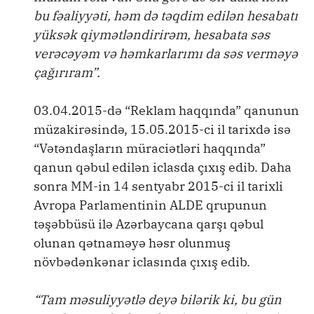
bu fəaliyyəti, həm də təqdim edilən hesabatı
yüksək qiymətləndirirəm, hesabata səs
verəcəyəm və həmkarlarımı da səs verməyə
çağırıram”.
03.04.2015-də “Reklam haqqında” qanunun
müzakirəsində, 15.05.2015-ci il tarixdə isə
“Vətəndaşların müraciətləri haqqında”
qanun qəbul edilən iclasda çıxış edib. Daha
sonra MM-in 14 sentyabr 2015-ci il tarixli
Avropa Parlamentinin ALDE qrupunun
təşəbbüsü ilə Azərbaycana qarşı qəbul
olunan qətnaməyə həsr olunmuş
növbədənkənar iclasında çıxış edib.
“Tam məsuliyyətlə deyə bilərik ki, bu gün