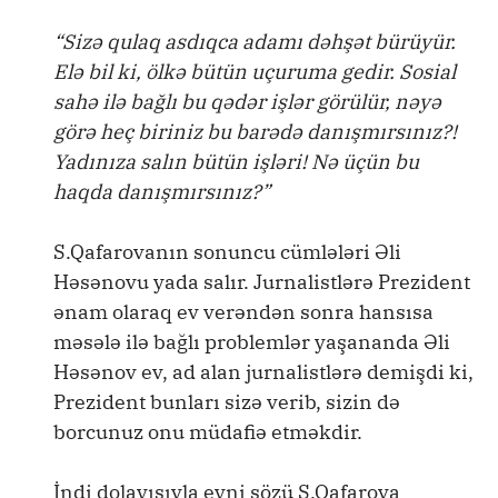
“Sizə qulaq asdıqca adamı dəhşət bürüyür.
Elə bil ki, ölkə bütün uçuruma gedir. Sosial
sahə ilə bağlı bu qədər işlər görülür, nəyə
görə heç biriniz bu barədə danışmırsınız?!
Yadınıza salın bütün işləri! Nə üçün bu
haqda danışmırsınız?”
S.Qafarovanın sonuncu cümlələri Əli
Həsənovu yada salır. Jurnalistlərə Prezident
ənam olaraq ev verəndən sonra hansısa
məsələ ilə bağlı problemlər yaşananda Əli
Həsənov ev, ad alan jurnalistlərə demişdi ki,
Prezident bunları sizə verib, sizin də
borcunuz onu müdafiə etməkdir.
İndi dolayısıyla eyni sözü S.Qafarova