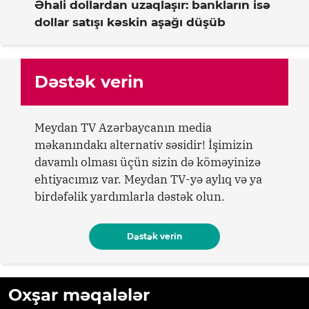
Əhali dollardan uzaqlaşır: bankların isə
dollar satışı kəskin aşağı düşüb
Dəstək verin
Meydan TV Azərbaycanın media
məkanındakı alternativ səsidir! İşimizin
davamlı olması üçün sizin də köməyinizə
ehtiyacımız var. Meydan TV-yə aylıq və ya
birdəfəlik yardımlarla dəstək olun.
Dəstək verin
Oxşar məqalələr