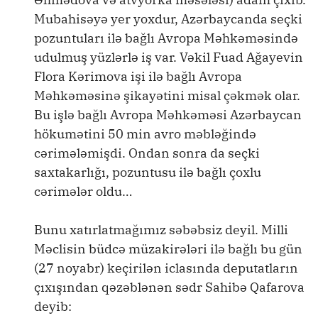
Mubahisəyə yer yoxdur, Azərbaycanda seçki
pozuntuları ilə bağlı Avropa Məhkəməsində
udulmuş yüzlərlə iş var. Vəkil Fuad Ağayevin
Flora Kərimova işi ilə bağlı Avropa
Məhkəməsinə şikayətini misal çəkmək olar.
Bu işlə bağlı Avropa Məhkəməsi Azərbaycan
hökumətini 50 min avro məbləğində
cərimələmişdi. Ondan sonra da seçki
saxtakarlığı, pozuntusu ilə bağlı çoxlu
cərimələr oldu…
Bunu xatırlatmağımız səbəbsiz deyil. Milli
Məclisin büdcə müzakirələri ilə bağlı bu gün
(27 noyabr) keçirilən iclasında deputatların
çıxışından qəzəblənən sədr Sahibə Qafarova
deyib: