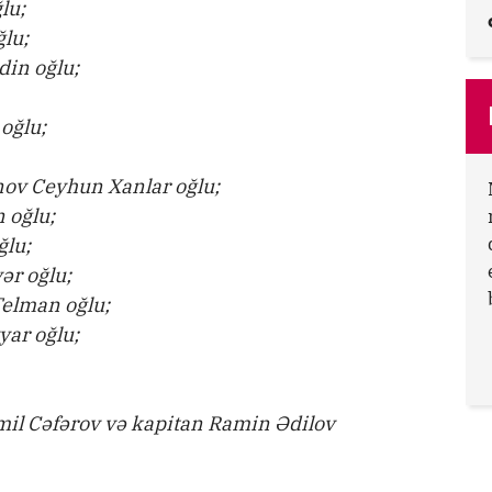
lu;
lu;
in oğlu;
oğlu;
ov Ceyhun Xanlar oğlu;
 oğlu;
ğlu;
ər oğlu;
elman oğlu;
yar oğlu;
il Cəfərov və kapitan Ramin Ədilov