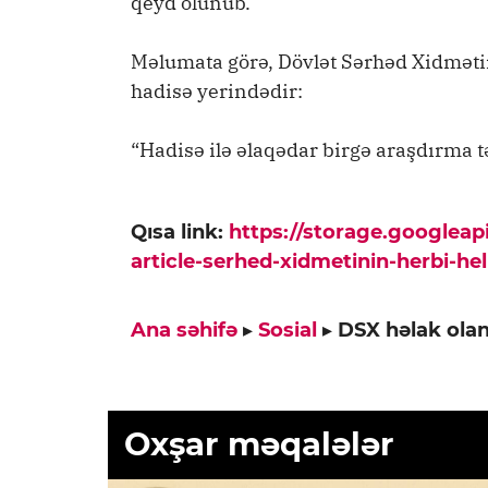
qeyd olunub.
Məlumata görə, Dövlət Sərhəd Xidməti
hadisə yerindədir:
“Hadisə ilə əlaqədar birgə araşdırma tə
Qısa link:
https://storage.googlea
article-serhed-xidmetinin-herbi-he
Ana səhifə
▸
Sosial
▸
DSX həlak olan 
Oxşar məqalələr