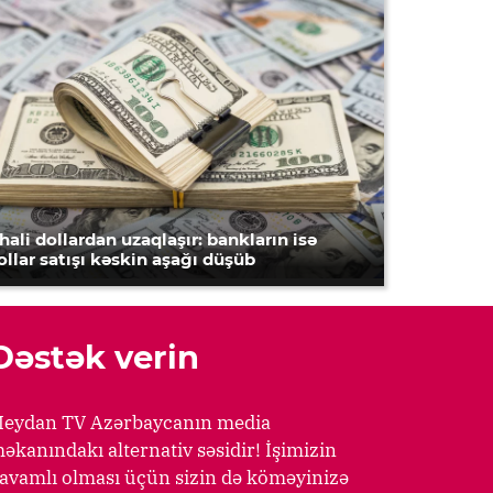
hali dollardan uzaqlaşır: bankların isə
ollar satışı kəskin aşağı düşüb
Dəstək verin
eydan TV Azərbaycanın media
əkanındakı alternativ səsidir! İşimizin
avamlı olması üçün sizin də köməyinizə