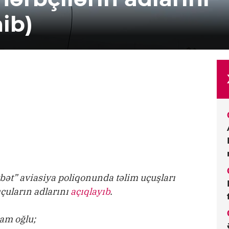
nib)
ət” aviasiya poliqonunda təlim uçuşları
çuların adlarını
açıqlayıb
.
ram oğlu;