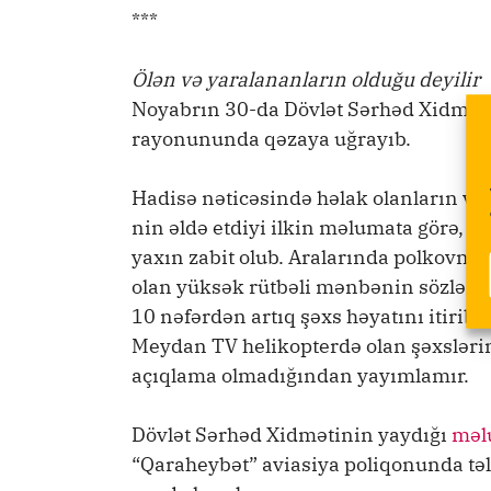
***
Ölən və yaralananların olduğu deyilir
Noyabrın 30-da Dövlət Sərhəd Xidmətin
rayonununda qəzaya uğrayıb.
Hadisə nəticəsində həlak olanların və 
nin əldə etdiyi ilkin məlumata görə, he
yaxın zabit olub. Aralarında polkovnik
olan yüksək rütbəli mənbənin sözlərinə
10 nəfərdən artıq şəxs həyatını itirib
Meydan TV helikopterdə olan şəxslərin
açıqlama olmadığından yayımlamır.
Dövlət Sərhəd Xidmətinin yaydığı
məl
“Qaraheybət” aviasiya poliqonunda təl