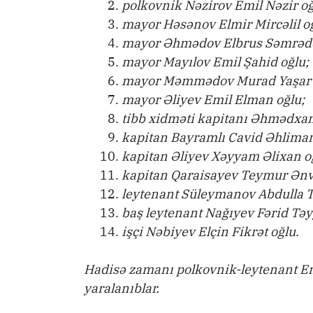
polkovnik Nəzirov Emil Nəzir oğ
mayor Həsənov Elmir Mircəlil oğ
mayor Əhmədov Elbrus Səmrədd
mayor Mayılov Emil Şahid oğlu;
mayor Məmmədov Murad Yaşar 
mayor Əliyev Emil Elman oğlu;
tibb xidməti kapitanı Əhmədxan
kapitan Bayramlı Cavid Əhliman
kapitan Əliyev Xəyyam Əlixan o
kapitan Qaraisayev Teymur Ənv
leytenant Süleymanov Abdulla T
baş leytenant Nağıyev Fərid Təy
işçi Nəbiyev Elçin Fikrət oğlu.
Hadisə zamanı polkovnik-leytenant Em
yaralanıblar.