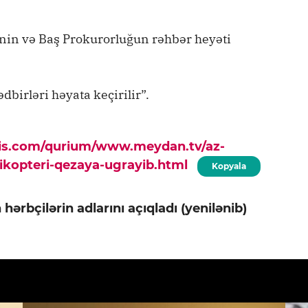
nin və Baş Prokurorluğun rəhbər heyəti
dbirləri həyata keçirilir”.
pis.com/qurium/www.meydan.tv/az-
likopteri-qezaya-ugrayib.html
Kopyala
hərbçilərin adlarını açıqladı (yenilənib)