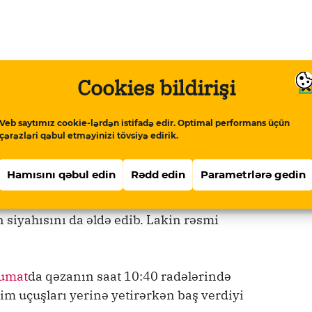
in (DSX) hərbi helikopteri Xızı
Cookies bildirişi
Veb saytımız cookie-lərdən istifadə edir. Optimal performans üçün
yaralananların olduğu bildirilir. Meydan TV-
çərəzləri qəbul etməyinizi tövsiyə edirik.
likopterdə ekipaj üzvü ilə birlikdə 20 nəfərə
, mayor rütbəsi daşıyanlar da var. DXS-da
Hamısını qəbul edin
Rədd edin
Parametrlərə gedin
 görə, yaralılardan 4-nün vəziyyəti ağırdır,
. Ekipaj üzvləri haqda rəsmi məlumat yoxdur.
 siyahısını da əldə edib. Lakin rəsmi
umat
da qəzanın saat 10:40 radələrində
im uçuşları yerinə yetirərkən baş verdiyi