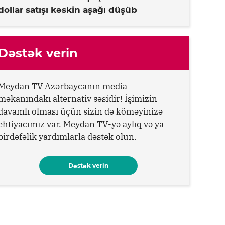
dollar satışı kəskin aşağı düşüb
Dəstək verin
Meydan TV Azərbaycanın media
məkanındakı alternativ səsidir! İşimizin
davamlı olması üçün sizin də köməyinizə
ehtiyacımız var. Meydan TV-yə aylıq və ya
birdəfəlik yardımlarla dəstək olun.
Dəstək verin