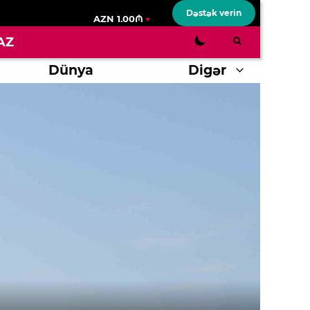
Dəstək verin
AZN 1.00₼
AZ
Dünya
Digər