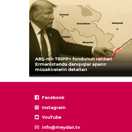
ABŞ-nin TRIPP+ fondunun rəhbəri
Ermənistanda danışıqlar aparır:
müzakirələrin detalları
Facebook
Instagram
YouTube
info@meydan.tv