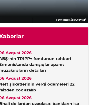
Foto: https://dsx.gov.az/
Xəbərlər
06 Avqust 2026
ABŞ-nin TRIPP+ fondunun rəhbəri
Ermənistanda danışıqlar aparır:
müzakirələrin detalları
06 Avqust 2026
Neft şirkətlərinin vergi ödəmələri 22
faizdən çox azalıb
06 Avqust 2026
Əhali dollardan uzaqlaşır: bankların isə