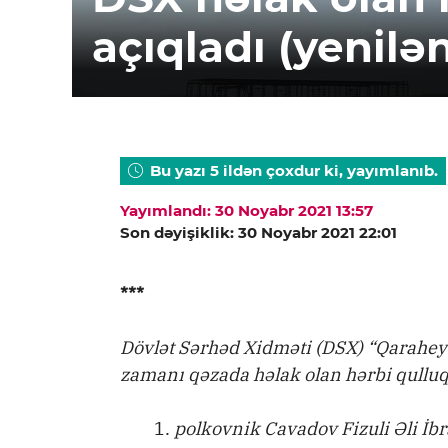
açıqladı (yenilə
Bu yazı 5 ildən çoxdur ki, yayımlanıb.
Yayımlandı: 30 Noyabr 2021 13:57
Son dəyişiklik: 30 Noyabr 2021 22:01
***
Dövlət Sərhəd Xidməti (DSX) “Qaraheyb
zamanı qəzada həlak olan hərbi qulluq
polkovnik Cavadov Fizuli Əli İb