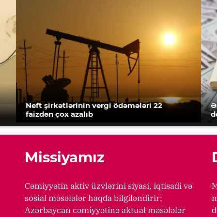
Neft şirkətlərinin vergi ödəmələri 22
Ə
faizdən çox azalıb
d
Missiyamız
Cəmiyyətin aktiv üzvlərini siyasi, iqtisadi və
M
sosial məsələlər haqda bilgiləndirir;
m
Azərbaycan cəmiyyətinə aktual məsələlər
d