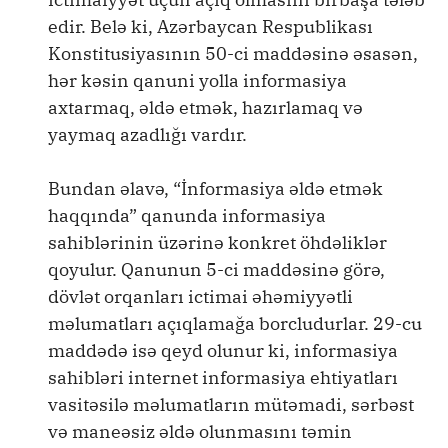
edir. Belə ki, Azərbaycan Respublikası
Konstitusiyasının 50-ci maddəsinə əsasən,
hər kəsin qanuni yolla informasiya
axtarmaq, əldə etmək, hazırlamaq və
yaymaq azadlığı vardır.
Bundan əlavə, “İnformasiya əldə etmək
haqqında” qanunda informasiya
sahiblərinin üzərinə konkret öhdəliklər
qoyulur. Qanunun 5-ci maddəsinə görə,
dövlət orqanları ictimai əhəmiyyətli
məlumatları açıqlamağa borcludurlar. 29-cu
maddədə isə qeyd olunur ki, informasiya
sahibləri internet informasiya ehtiyatları
vasitəsilə məlumatların mütəmadi, sərbəst
və maneəsiz əldə olunmasını təmin