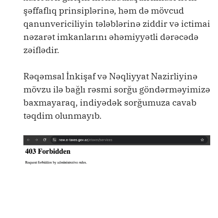
şəffaflıq prinsiplərinə, həm də mövcud
qanunvericiliyin tələblərinə ziddir və ictimai
nəzarət imkanlarını əhəmiyyətli dərəcədə
zəiflədir.
Rəqəmsal İnkişaf və Nəqliyyat Nazirliyinə
mövzu ilə bağlı rəsmi sorğu göndərməyimizə
baxmayaraq, indiyədək sorğumuza cavab
təqdim olunmayıb.