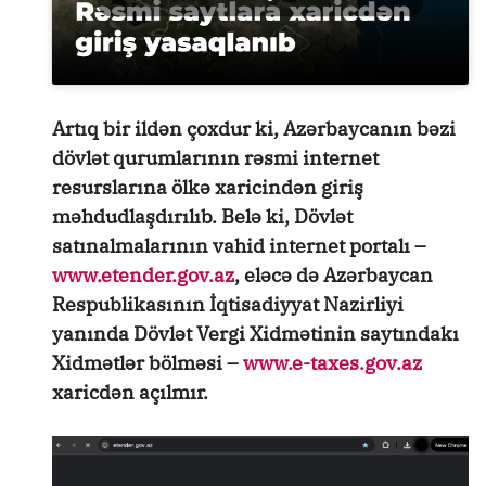
Artıq bir ildən çoxdur ki, Azərbaycanın bəzi
dövlət qurumlarının rəsmi internet
resurslarına ölkə xaricindən giriş
məhdudlaşdırılıb. Belə ki, Dövlət
satınalmalarının vahid internet portalı –
www.etender.gov.az
, eləcə də Azərbaycan
Respublikasının İqtisadiyyat Nazirliyi
yanında Dövlət Vergi Xidmətinin saytındakı
Xidmətlər bölməsi –
www.e-taxes.gov.az
xaricdən açılmır.