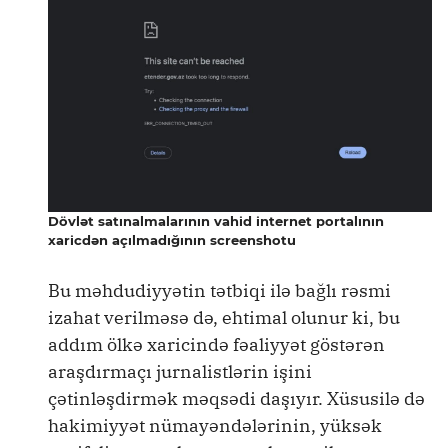
Dövlət satınalmalarının vahid internet portalının
xaricdən açılmadığının screenshotu
Bu məhdudiyyətin tətbiqi ilə bağlı rəsmi
izahat verilməsə də, ehtimal olunur ki, bu
addım ölkə xaricində fəaliyyət göstərən
araşdırmaçı jurnalistlərin işini
çətinləşdirmək məqsədi daşıyır. Xüsusilə də
hakimiyyət nümayəndələrinin, yüksək