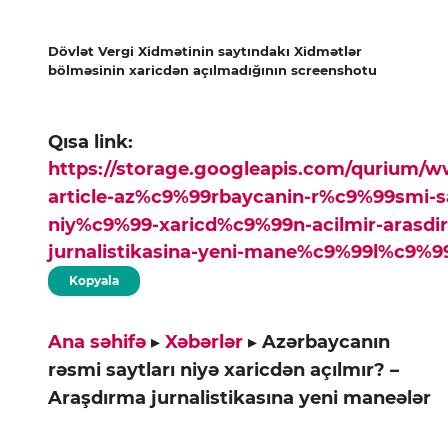
Dövlət Vergi Xidmətinin saytındakı Xidmətlər
bölməsinin xaricdən açılmadığının screenshotu
Qısa link:
https://storage.googleapis.com/qurium/
article-az%c9%99rbaycanin-r%c9%99smi-sa
niy%c9%99-xaricd%c9%99n-acilmir-arasdi
jurnalistikasina-yeni-mane%c9%99l%c9%99
Kopyala
Ana səhifə
▸
Xəbərlər
▸
Azərbaycanın
rəsmi saytları niyə xaricdən açılmır? –
Araşdırma jurnalistikasına yeni maneələr