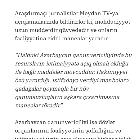
Araşdırmaçı jurnalistlər Meydan TV-yə
açıqlamalarında bildirirlər ki, məhdudiyyət
uzun müddətdir qüvvədədir və onların
fəaliyyətinə ciddi maneələr yaradır:
“Halbuki Azərbaycan qanunvericiliyində bu
resursların ictimaiyyətə açıq olmalı olduğu
ilə bağlı maddələr mövcuddur. Hakimiyyət
özü yaratdığı, istifadəyə verdiyi mənbələrə
qadağalar qoymaqla bir növ
qanunsuzluqların aşkara çıxarılmasına
maneələr törədir”.
Azərbaycan qanunvericiliyi isə dövlət
orqanlarının fəaliyyətinin şəffaflığını və
ictimaiyyət üçün açıq olmasını birbaşa tələb