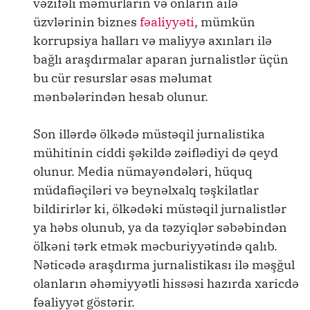
vəzifəli məmurların və onların ailə
üzvlərinin biznes
fəaliyyəti
, mümkün
korrupsiya halları və maliyyə axınları ilə
bağlı araşdırmalar aparan jurnalistlər üçün
bu cür resurslar əsas məlumat
mənbələrindən hesab olunur.
Son illərdə ölkədə müstəqil jurnalistika
mühitinin ciddi şəkildə zəiflədiyi də qeyd
olunur. Media nümayəndələri, hüquq
müdafiəçiləri və beynəlxalq təşkilatlar
bildirirlər ki, ölkədəki müstəqil jurnalistlər
ya həbs olunub, ya da təzyiqlər səbəbindən
ölkəni tərk etmək məcburiyyətində qalıb.
Nəticədə araşdırma jurnalistikası ilə məşğul
olanların əhəmiyyətli hissəsi hazırda xaricdə
fəaliyyət göstərir.