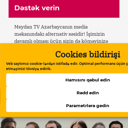
Dəstək verin
Meydan TV Azərbaycanın media
məkanındakı alternativ səsidir! İşimizin
davamlı olması üçün sizin də köməyinizə
ehtiyacımız var. Meydan TV-yə aylıq və ya
Cookies bildirişi
birdəfəlik yardımlarla dəstək olun.
Veb saytımız cookie-lərdən istifadə edir. Optimal performans üçün ç
etməyinizi tövsiyə edirik.
Dəstək verin
Hamısını qəbul edin
Rədd edin
Oxşar məqalələr
Parametrlərə gedin