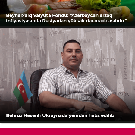
Beynəlxalq Valyuta Fondu: “Azərbaycan ərzaq
inflyasiyasında Rusiyadan yüksək dərəcədə asılıdır”
Bəhruz Həsənli Ukraynada yenidən həbs edilib