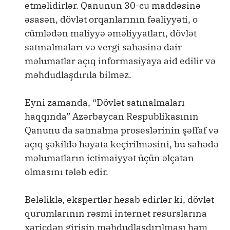
etməlidirlər. Qanunun 30-cu maddəsinə
əsasən, dövlət orqanlarının fəaliyyəti, o
cümlədən maliyyə əməliyyatları, dövlət
satınalmaları və vergi sahəsinə dair
məlumatlar açıq informasiyaya aid edilir və
məhdudlaşdırıla bilməz.
Eyni zamanda, “Dövlət satınalmaları
haqqında” Azərbaycan Respublikasının
Qanunu da satınalma proseslərinin şəffaf və
açıq şəkildə həyata keçirilməsini, bu sahədə
məlumatların ictimaiyyət üçün əlçatan
olmasını tələb edir.
Beləliklə, ekspertlər hesab edirlər ki, dövlət
qurumlarının rəsmi internet resurslarına
xaricdən girişin məhdudlaşdırılması həm