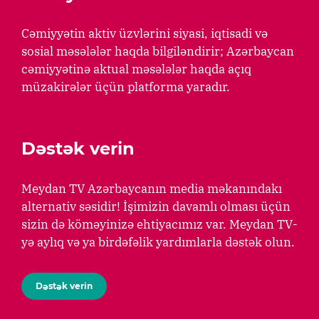
Cəmiyyətin aktiv üzvlərini siyasi, iqtisadi və
sosial məsələlər haqda bilgiləndirir; Azərbaycan
cəmiyyətinə aktual məsələlər haqda açıq
müzakirələr üçün platforma yaradır.
Dəstək verin
Meydan TV Azərbaycanın media məkanındakı
alternativ səsidir! İşimizin davamlı olması üçün
sizin də köməyinizə ehtiyacımız var. Meydan TV-
yə aylıq və ya birdəfəlik yardımlarla dəstək olun.
Dəstək verin