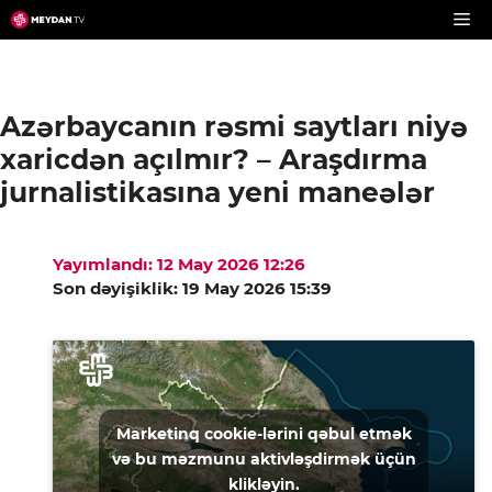
Skip
to
content
Azərbaycanın rəsmi saytları niyə
xaricdən açılmır? – Araşdırma
jurnalistikasına yeni maneələr
Yayımlandı: 12 May 2026 12:26
Son dəyişiklik: 19 May 2026 15:39
Marketinq cookie-lərini qəbul etmək
və bu məzmunu aktivləşdirmək üçün
klikləyin.