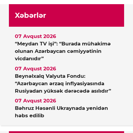
Xəbərlər
07 Avqust 2026
“Meydan TV işi”: “Burada mühakimə
olunan Azərbaycan cəmiyyətinin
vicdanıdır”
07 Avqust 2026
Beynəlxalq Valyuta Fondu:
“Azərbaycan ərzaq inflyasiyasında
Rusiyadan yüksək dərəcədə asılıdır”
07 Avqust 2026
Bəhruz Həsənli Ukraynada yenidən
həbs edilib