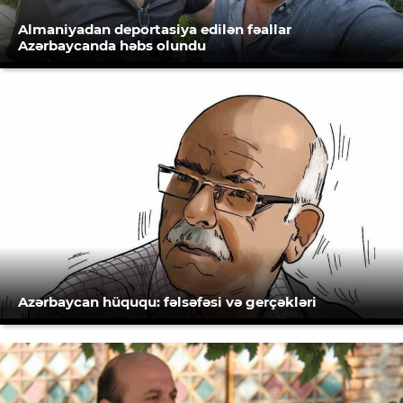
Almaniyadan deportasiya edilən fəallar
Azərbaycanda həbs olundu
Azərbaycan hüququ: fəlsəfəsi və gerçəkləri