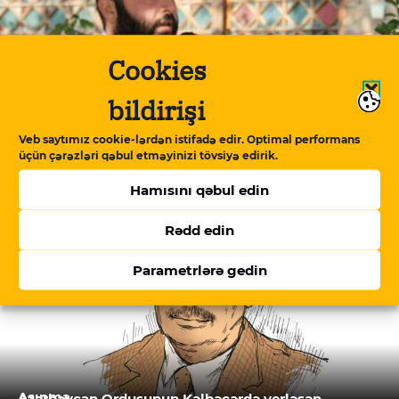
Cookies
bildirişi
Həbs olunan ilahiyyatçı özünü İranla gərginliyin
Veb saytımız cookie-lərdən istifadə edir. Optimal performans
qurbanı sayır
üçün çərəzləri qəbul etməyinizi tövsiyə edirik.
Hamısını qəbul edin
Rədd edin
Parametrlərə gedin
Aşınma
Azərbaycan Ordusunun Kəlbəcərdə yerləşən