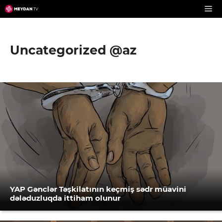
Skip
to
content
Uncategorized @az
YAP Gənclər Təşkilatının keçmiş sədr müavini
dələduzluqda ittiham olunur