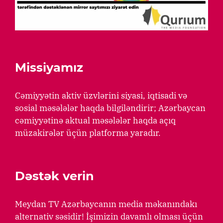
Missiyamız
Cəmiyyətin aktiv üzvlərini siyasi, iqtisadi və
sosial məsələlər haqda bilgiləndirir; Azərbaycan
cəmiyyətinə aktual məsələlər haqda açıq
müzakirələr üçün platforma yaradır.
Dəstək verin
Meydan TV Azərbaycanın media məkanındakı
alternativ səsidir! İşimizin davamlı olması üçün