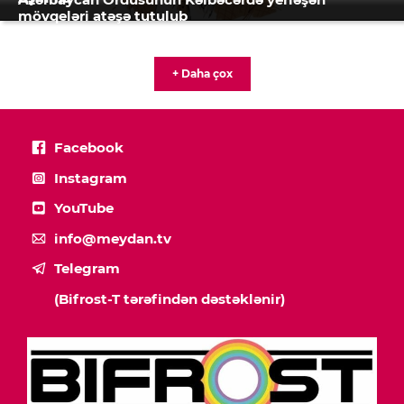
mövqeləri atəşə tutulub
+ Daha çox
Facebook
Instagram
YouTube
info@meydan.tv
Telegram
(Bifrost-T tərəfindən dəstəklənir)