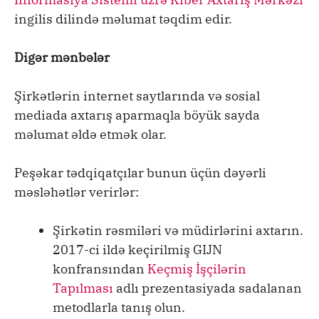
ingilis dilində məlumat təqdim edir.
Digər mənbələr
Şirkətlərin internet saytlarında və sosial
mediada axtarış aparmaqla böyük sayda
məlumat əldə etmək olar.
Peşəkar tədqiqatçılar bunun üçün dəyərli
məsləhətlər verirlər:
Şirkətin rəsmiləri və müdirlərini axtarın.
2017-ci ildə keçirilmiş GIJN
konfransından
Keçmiş İşçilərin
Tapılması
adlı prezentasiyada sadalanan
metodlarla tanış olun.