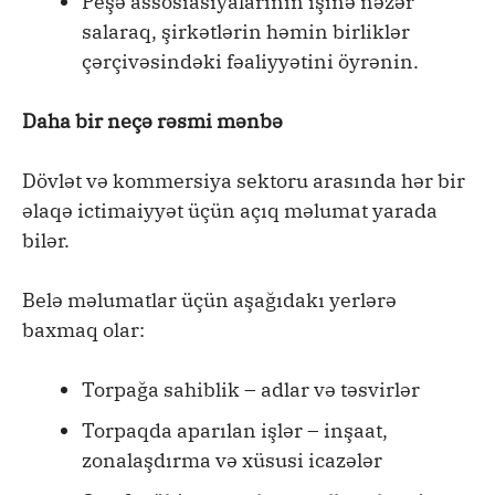
Peşə assosiasiyalarının işinə nəzər
salaraq, şirkətlərin həmin birliklər
çərçivəsindəki fəaliyyətini öyrənin.
Daha bir neçə rəsmi mənbə
Dövlət və kommersiya sektoru arasında hər bir
əlaqə ictimaiyyət üçün açıq məlumat yarada
bilər.
Belə məlumatlar üçün aşağıdakı yerlərə
baxmaq olar:
Torpağa sahiblik – adlar və təsvirlər
Torpaqda aparılan işlər – inşaat,
zonalaşdırma və xüsusi icazələr