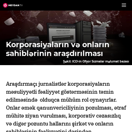
Skip
to
content
Korporasiyaların və onların
sahiblərinin araşdırılması
Şəkil: ICIJ-in Ofşor Sızmalar məlumat bazası
Araşdırmaçı jurnalistlər korporasiyaların
məsuliyyətli fəaliyyət göstərməsinin təmin
edilməsində olduqca mühüm rol oynayırlar.
Onlar əmək qanunvericiliyinin pozulması, ətraf
mühitə ziyan vurulması, korporativ cəzasızlıq
və digər pozuntu hallarını şirkət və onların
sahiblərinin fəaliyyətini dərindən