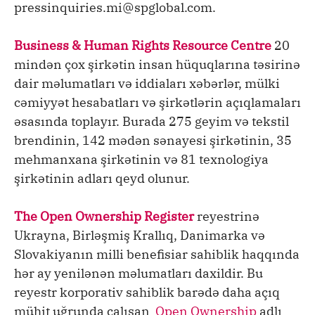
pressinquiries.mi@spglobal.com.
Business & Human Rights Resource Centre
20
mindən çox şirkətin insan hüquqlarına təsirinə
dair məlumatları və iddiaları xəbərlər, mülki
cəmiyyət hesabatları və şirkətlərin açıqlamaları
əsasında toplayır. Burada 275 geyim və tekstil
brendinin, 142 mədən sənayesi şirkətinin, 35
mehmanxana şirkətinin və 81 texnologiya
şirkətinin adları qeyd olunur.
The Open Ownership Register
reyestrinə
Ukrayna, Birləşmiş Krallıq, Danimarka və
Slovakiyanın milli benefisiar sahiblik haqqında
hər ay yenilənən məlumatları daxildir. Bu
reyestr korporativ sahiblik barədə daha açıq
mühit uğrunda çalışan
Open Ownership
adlı