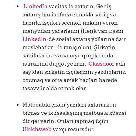
LinkedIn
vasitəsilə axtarın. Geniş
axtarışdan istifadə etməklə sabiq və
hazırkı işçiləri seçmək imkanı verən
menyudan yararlanın (Henk van Essin
LinkedIn
-də sosial axtarış yollarına dair
məsləhətləri ilə tanış olun). Şirkətin
səhifələrinə və sənaye qruplarında
iştirakına diqqət yetirin.
Glassdoor
adlı
saytdan şirkətin işçilərinin yazdıqlarını
oxumaq və orta əmək haqları barədə
təsəvvür əldə etmək olar.
Mətbuatda çıxan yazıları axtararkən
biznes və ixtisaslaşmış mətbuata xüsusi
diqqət verin. Onları tapmaq üçün
Ulrichsweb
yaxşı resursdur.