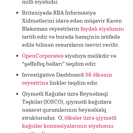
milli siyahıdır.
Britaniyada RBA İnformasiya
Xidmətlərini idarə edən müşavir Karen
Blakeman reyestrlərin
faydalı siyahısını
tərtib edir və burada həmçinin istifadə
edilə bilinən resursların təsviri verilir.
OpenCorporates
siyahıya malikdir və
“şəffaflıq balları” təqdim edir.
Investigative Dashboard
38 ölkənin
reyestrinə
linklər təqdim edir.
Qiymətli Kağızlar üzrə Beynəlxaql
Təşkilat (IOSCO), qiymətli kağızlara
nəzarət qurumlarının beynəlxalq
strukturudur. O,
ölkələr üzrə qiymətli
kağızlar komissiyalarının siyahısını