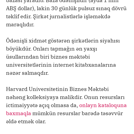
bazası yaradıb. Baza ödənişlidir (ayda 1 min
ABŞ dollar), lakin 30 günlük pulsuz sınaq dövrü
təklif edir. Şirkət jurnalistlərlə işləməkdə
maraqlıdır.
Ödənişli xidmət göstərən şirkətlərin siyahısı
böyükdür. Onları tapmağın ən yaxşı
üsullarından biri biznes məktəbi
universitetlərinin internet kitabxanalarına
nəzər salmaqdır.
Harvard Universitetinin Biznes Məktəbi
nəhəng kolleksiyaya malikdir. Onun resursları
ictimaiyyətə açıq olmasa da,
onlayn kataloquna
baxmaqla
mümkün resurslar barədə təsəvvür
əldə etmək olar.