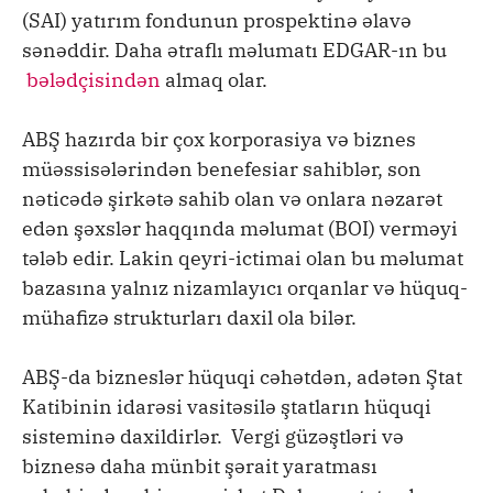
(SAI) yatırım fondunun prospektinə əlavə
sənəddir. Daha ətraflı məlumatı EDGAR-ın bu
bələdçisindən
almaq olar.
ABŞ hazırda bir çox korporasiya və biznes
müəssisələrindən benefesiar sahiblər, son
nəticədə şirkətə sahib olan və onlara nəzarət
edən şəxslər haqqında məlumat (BOI) verməyi
tələb edir. Lakin qeyri-ictimai olan bu məlumat
bazasına yalnız nizamlayıcı orqanlar və hüquq-
mühafizə strukturları daxil ola bilər.
ABŞ-da bizneslər hüquqi cəhətdən, adətən Ştat
Katibinin idarəsi vasitəsilə ştatların hüquqi
sisteminə daxildirlər. Vergi güzəştləri və
biznesə daha münbit şərait yaratması