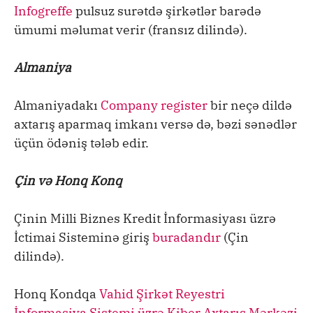
Infogreffe
pulsuz surətdə şirkətlər barədə
ümumi məlumat verir (fransız dilində).
Almaniya
Almaniyadakı
Company register
bir neçə dildə
axtarış aparmaq imkanı versə də, bəzi sənədlər
üçün ödəniş tələb edir.
Çin və Honq Konq
Çinin Milli Biznes Kredit İnformasiyası üzrə
İctimai Sisteminə giriş
buradandır
(Çin
dilində).
Honq Kondqa
Vahid Şirkət Reyestri
İnformasiya Sistemi üzrə Kiber Axtarış Mərkəzi