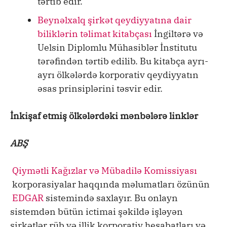
tərtib edir.
Beynəlxalq şirkət qeydiyyatına dair
biliklərin təlimat kitabçası
İngiltərə və
Uelsin Diplomlu Mühasiblər İnstitutu
tərəfindən tərtib edilib. Bu kitabça ayrı-
ayrı ölkələrdə korporativ qeydiyyatın
əsas prinsiplərini təsvir edir.
İnkişaf etmiş ölkələrdəki mənbələrə linklər
ABŞ
Qiymətli Kağızlar və Mübadilə Komissiyası
korporasiyalar haqqında məlumatları özünün
EDGAR
sistemində saxlayır. Bu onlayn
sistemdən bütün ictimai şəkildə işləyən
şirkətlər rüb və illik korporativ hesabatları və