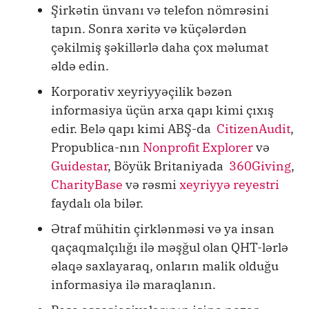
Şirkətin ünvanı və telefon nömrəsini
tapın. Sonra xəritə və küçələrdən
çəkilmiş şəkillərlə daha çox məlumat
əldə edin.
Korporativ xeyriyyəçilik bəzən
informasiya üçün arxa qapı kimi çıxış
edir. Belə qapı kimi ABŞ-da
CitizenAudit
,
Propublica-nın
Nonprofit Explorer
və
Guidestar
, Böyük Britaniyada
360Giving
,
CharityBase
və rəsmi
xeyriyyə reyestri
faydalı ola bilər.
Ətraf mühitin çirklənməsi və ya insan
qaçaqmalçılığı ilə məşğul olan QHT-lərlə
əlaqə saxlayaraq, onların malik olduğu
informasiya ilə maraqlanın.