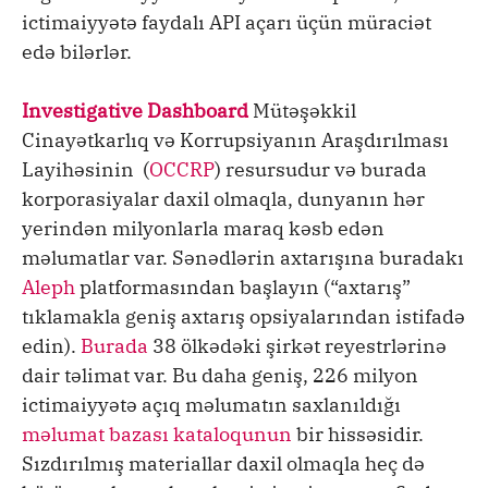
ictimaiyyətə faydalı API açarı üçün müraciət
edə bilərlər.
Investigative Dashboard
Mütəşəkkil
Cinayətkarlıq və Korrupsiyanın Araşdırılması
Layihəsinin (
OCCRP
) resursudur və burada
korporasiyalar daxil olmaqla, dunyanın hər
yerindən milyonlarla maraq kəsb edən
məlumatlar var. Sənədlərin axtarışına buradakı
Aleph
platformasından başlayın (“axtarış”
tıklamakla geniş axtarış opsiyalarından istifadə
edin).
Burada
38 ölkədəki şirkət reyestrlərinə
dair təlimat var. Bu daha geniş, 226 milyon
ictimaiyyətə açıq məlumatın saxlanıldığı
məlumat bazası kataloqunun
bir hissəsidir.
Sızdırılmış materiallar daxil olmaqla heç də