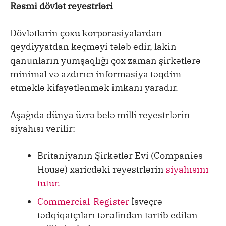
Rəsmi dövlət reyestrləri
Dövlətlərin çoxu korporasiyalardan
qeydiyyatdan keçməyi tələb edir, lakin
qanunların yumşaqlığı çox zaman şirkətlərə
minimal və azdırıcı informasiya təqdim
etməklə kifayətlənmək imkanı yaradır.
Aşağıda dünya üzrə belə milli reyestrlərin
siyahısı verilir:
Britaniyanın Şirkətlər Evi (Companies
House) xaricdəki reyestrlərin
siyahısını
tutur.
Commercial-Register
İsveçrə
tədqiqatçıları tərəfindən tərtib edilən