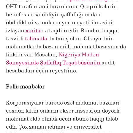
QHT tərəfindən idarə olunur. Qrup ölkələrin
benefesiar sahibliyin şəffaflığına dair
öhdəlikləri və onların yerinə yetirilməsini
izləyən
xəritə
də təqdim edir. Bundan başqa,
təsvirli
təlimatla
da tanış olun. Ölkəyə dair
məlumatlarda bəzən milli məlumat bazasına da
linklər var. Məsələn,
Nigeriya Mədən
Sənayesində Şəffaflıq Təşəbbüsünün
audit
hesabatları üçün reyestrinə.
Pullu mənbələr
Korporasiyalar barədə özəl məlumat bazaları
çoxdur, lakin onların əksər hissəsi ən dəyərli
məlumat əldə etmək üçün abunə haqqı tələb
edir. Çox zaman ictimai və universitet