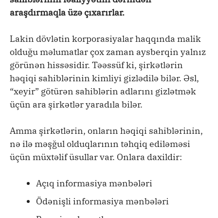
araşdırmaqla üzə çıxarırlar.
Lakin dövlətin korporasiyalar haqqında malik
olduğu məlumatlar çox zaman aysberqin yalnız
görünən hissəsidir. Təəssüf ki, şirkətlərin
həqiqi sahiblərinin kimliyi gizlədilə bilər. Əsl,
“xeyir” götürən sahiblərin adlarını gizlətmək
üçün ara şirkətlər yaradıla bilər.
Amma şirkətlərin, onların həqiqi sahiblərinin,
nə ilə məşğul olduqlarının təhqiq ediləməsi
üçün müxtəlif üsullar var. Onlara daxildir:
Açıq informasiya mənbələri
Ödənişli informasiya mənbələri