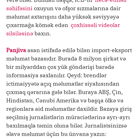
səhifəsini
oxuyun və ofşor sızmalarına dair
məlumat axtarışını daha yüksək səviyyəyə
çıxarmağa kömək edən
çoxhissəli videolar
silsiləsinə
baxın.
Panjiva
asan istifadə edilə bilən import-eksport
məlumat bazasıdır. Burada 8 milyon şirkət və
bir milyarddan çox yük göndərişi barədə
informasiya saxlanılır. Qeyd: brendlər
ictimaiyyətə açıq məlumatlar siyahısından
çıxmaq qərarına gələ bilər. Buraya ABŞ, Çin,
Hindistan, Cənubi Amerika və başqa ölkə və
regionlara aid məlumatlar daxildir. Bazaya giriş
seçilmiş jurnalistlərin müraciətlərinə ayrı-ayrı
baxılmaqla təmin oluna bilər. Jurnalistsinizsə
əlavə məlumat üçün bu ünvana yazın: