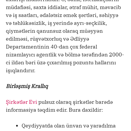
müdafiəsi, saxta iddialar, ətraf mühit, məvacib
və iş saatları, ədalətsiz əmək şərtləri, səhiyyə
və təhlükəsizlik, iş yerində ayrı-seçkilik,
qiymətlərin qanunsuz olaraq müəyyən
edilməsi, rüşvətxorluq və Ədliyyə
Departamentinin 40-dan çox federal
nizamlayıcı agentlik və bölmə tərəfindən 2000-
ci ildən bəri üzə çıxarılmış pozuntu hallarını
işıqlandırır.
Birləşmiş Krallıq
Şirkətlər Evi
pulsuz olaraq şirkətlər barədə
informasiya təqdim edir. Bura daxildir:
Qeydiyyatda olan ünvan və yaradılma