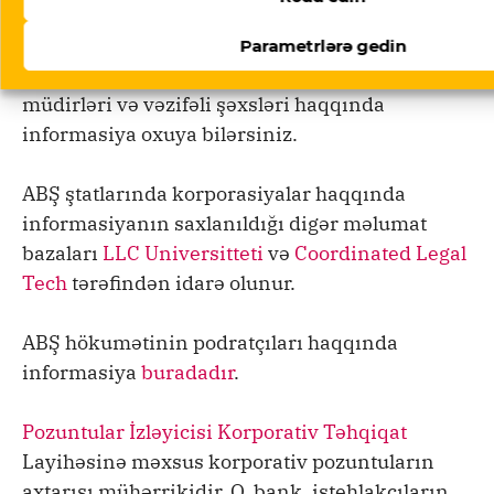
Məlumat Bazası
kimi mənbələri tapa bilərsiniz.
Bu ştat reyestrlərindən siz adətən şirkətin
Parametrlərə gedin
yaradıldığı tarix, qeydiyyatda olan ünvanı,
müdirləri və vəzifəli şəxsləri haqqında
informasiya oxuya bilərsiniz.
ABŞ ştatlarında korporasiyalar haqqında
informasiyanın saxlanıldığı digər məlumat
bazaları
LLC Universitteti
və
Coordinated Legal
Tech
tərəfindən idarə olunur.
ABŞ hökumətinin podratçıları haqqında
informasiya
buradadır
.
Pozuntular İzləyicisi
Korporativ Təhqiqat
Layihəsinə məxsus korporativ pozuntuların
axtarışı mühərrikidir. O, bank, istehlakçıların