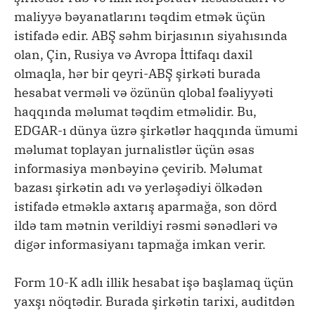
maliyyə bəyanatlarını təqdim etmək üçün
istifadə edir. ABŞ səhm birjasının siyahısında
olan, Çin, Rusiya və Avropa İttifaqı daxil
olmaqla, hər bir qeyri-ABŞ şirkəti burada
hesabat verməli və özünün qlobal fəaliyyəti
haqqında məlumat təqdim etməlidir. Bu,
EDGAR-ı dünya üzrə şirkətlər haqqında ümumi
məlumat toplayan jurnalistlər üçün əsas
informasiya mənbəyinə çevirib. Məlumat
bazası şirkətin adı və yerləşədiyi ölkədən
istifadə etməklə axtarış aparmağa, son dörd
ildə tam mətnin verildiyi rəsmi sənədləri və
digər informasiyanı tapmağa imkan verir.
Form 10-K adlı illik hesabat işə başlamaq üçün
yaxşı nöqtədir. Burada şirkətin tarixi, auditdən