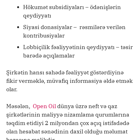
Hökumət subsidiyaları – ödənişlərin
qeydiyyatı
Siyasi donasiyalar – rəsmilərə verilən
kontribusiyalar
Lobbiçilik fəaliyyətinin qeydiyyatı – təsir
barədə açıqlamalar
Şirkətin hansı sahədə fəaliyyət göstərdiyinə
fikir verməklə, müvafiq informasiya əldə etmək
olar.
Məsələn,
Open Oil
dünya üzrə neft və qaz
şirkətlərinin maliyyə nizamlama qurumlarına
təqdim etidiyi 2 milyondan çox açıq istifadədə
olan hesabat sənədinin daxil olduğu məlumat
bazasına malikdir.