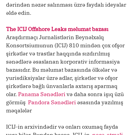
dərindən nəzər salınması üzrə faydalı ideyalar
əldə edin.
The ICIJ Offshore Leaks məlumat bazası
Araşdırmaçı Jurnalistlərin Beynəlxalq
Konsortsiumunun (ICIJ) 810 mindən çox ofşor
şirkətlər və trastlar haqqında sızdırılmış
sənədlərə əsaslanan korporativ informasiya
bazasıdır. Bu məlumat bazasında ölkələr və
yurisdiksiyalar üzrə adlar, şirkətlər və ofşor
şirkətlərə bağlı ünvanlarla axtarış aparmaq
olar.
Panama Sənədləri
və daha sonra işıq üzü
görmüş
Pandora Sənədləri
əsasında yazılmış
məqalələr
ICIJ-in arxivindədir və onları oxumaq fayda
verə bilər. Bundan başqa, ICIJ-in
necə-etməli