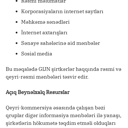
Rəsmi məlumatlar
Korporasiyaların internet saytları
Məhkəmə sənədləri
İnternet axtarışları
Sənaye sahələrinə aid mənbələr
Sosial media
Bu məqalədə GIJN şirtkərlər haqqında rəsmi və
qeyri-rəsmi mənbələri təsvir edir.
Açıq Beynəlxalq Resurslar
Qeyri-kommersiya əsasında çalışan bəzi
qruplar digər informasiya mənbələri ilə yanaşı,
şirkətlərin hökumətə təqdim etməli olduqları