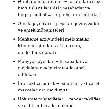
Ətraf mühit qanunları – tullantılara icazə,
hava tullantılara dair hesabatlar və
hüquq-mühafizə orqanlarının tədbirləri
Əmək qaydaları – peşəkar qeydiyyatlar
və əmək mübahisələri
Məhkəmə arxivindəki məlumatlar –
kimin tərəfindən və kimə qarşı
qaldırılmış iddialar
Maliyyə qaydaları – hesabatlar və
qaydalara məcburi sutətdə əməl
edilməsi
İntellektual əmlak – patentlər və ticarət
markalarının qeydiyyatı
Hökumət müqavilələri – tender təklifləri
və qaliblər barədə məlumat