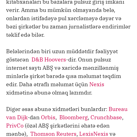
kitabxanaları bu bazalara pulsuz giriş imkanı
verir. Amma bu mümkün olmayanda belə,
onlardan istifadəyə pul xərcləməyə dəyər və
bəzi şirkətlər bu zaman jurnalistlərə endirimlər
təklif edə bilər.
Belələrindən biri uzun müddətdir fəaliyyət
göstərən
D&B Hoovers
-dir. Onun pulsuz
internet saytı ABŞ və xaricdə mənzillənmiş
minlərlə şirkət barədə qısa məlumat təqdim
edir. Daha ətraflı məlumat üçün
Nexis
xidmətinə abunə olmaq lazımdır.
Digər əsas abunə xidmətləri bunlardır:
Bureau
van Dijk
-dan
Orbis
,
Bloomberg
,
Crunchbase
,
PrivCo
(özəl ABŞ şirkətlərini əhatə edən
mənbə),
Thomson Reuters
,
LexisNexis
və