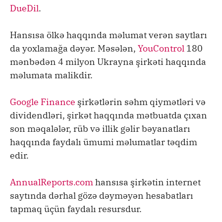
DueDil
.
Hansısa ölkə haqqında məlumat verən saytları
da yoxlamağa dəyər. Məsələn,
YouControl
180
mənbədən 4 milyon Ukrayna şirkəti haqqında
məlumata malikdir.
Google Finance
şirkətlərin səhm qiymətləri və
dividendləri, şirkət haqqında mətbuatda çıxan
son məqalələr, rüb və illik gəlir bəyanatları
haqqında faydalı ümumi məlumatlar təqdim
edir.
AnnualReports.com
hansısa şirkətin internet
saytında dərhal gözə dəyməyən hesabatları
tapmaq üçün faydalı resursdur.