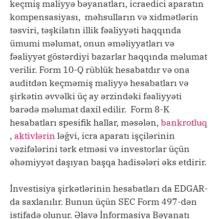
keçmiş maliyyə bəyanatları, icraedici aparatın
kompensasiyası, məhsulların və xidmətlərin
təsviri, təşkilatın illik fəaliyyəti haqqında
ümumi məlumat, onun əməliyyatları və
fəaliyyət göstərdiyi bazarlar haqqında məlumat
verilir. Form 10-Q rüblük hesabatdır və ona
auditdən keçməmiş maliyyə hesabatları və
şirkətin əvvəlki üç ay ərzindəki fəaliyyəti
barədə məlumat daxil edilir. Form 8-K
hesabatları spesifik hallar, məsələn,
bankrotluq
,
aktivlərin
ləğvi, icra aparatı işçilərinin
vəzifələrini tərk etməsi və investorlar üçün
əhəmiyyət daşıyan başqa hadisələri əks etdirir.
İnvestisiya şirkətlərinin hesabatları da EDGAR-
da saxlanılır. Bunun üçün SEC Form 497-dən
istifadə olunur. Əlavə İnformasiya Bəyanatı