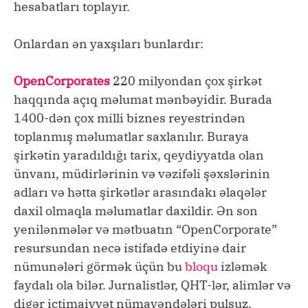
hesabatları toplayır.
Onlardan ən yaxşıları bunlardır:
OpenCorporates
220 milyondan çox şirkət
haqqında açıq məlumat mənbəyidir. Burada
1400-dən çox milli biznes reyestrindən
toplanmış məlumatlar saxlanılır. Buraya
şirkətin yaradıldığı tarix, qeydiyyatda olan
ünvanı, müdirlərinin və vəzifəli şəxslərinin
adları və hətta şirkətlər arasındakı əlaqələr
daxil olmaqla məlumatlar daxildir. Ən son
yenilənmələr və mətbuatın “OpenCorporate”
resursundan necə istifadə etdiyinə dair
nümunələri görmək üçün bu
bloqu
izləmək
faydalı ola bilər. Jurnalistlər, QHT-lər, alimlər və
digər ictimaiyyət nümayəndələri pulsuz,