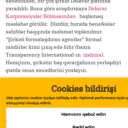
səbəbindən, bir çox şirkət Delavar ştatında
yaradılıb. Buna görə araşdırmaya
Delavar
Korporasiyalar Bölməsindən
başlamaq
məsləhət görülür. Düzdür, burada benefesiar
sahiblər haqqında məlumat toplanılmır.
“Şirkəti formalaşdıran agentlər” formal
müdirlər kimi çıxış edə bilir (baxın
Transparency International-ın
izahına
).
Həmçinin, şirkətin baş qərargahının yerləşdiyi
ştatda onun sənədlərini yoxlayın.
Ştat Katiblərinin Milli Assosiasiyası
sizə bütün
Cookies bildirişi
ABŞ ştat saytlarına giriş imkanı verir (ştatı
Veb saytımız cookie-lərdən istifadə edir. Optimal performans üçün ç
seçdikdən sonra səhifənin dibində kiçik
etməyinizi tövsiyə edirik.
hərflərlə “online business services” tapın).
Hamısını qəbul edin
Burada siz Kaliforniyanın
bizfile Online
və Nyu
Yorkun
Korporasiya və Biznes Müəssisələrinin
Rədd edin