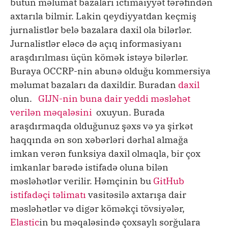
bütün məlumat bazaları ictimaiyyət tərəfindən
axtarıla bilmir. Lakin qeydiyyatdan keçmiş
jurnalistlər belə bazalara daxil ola bilərlər.
Jurnalistlər eləcə də açıq informasiyanı
araşdırılması üçün kömək istəyə bilərlər.
Buraya OCCRP-nin abunə olduğu kommersiya
məlumat bazaları da daxildir. Buradan
daxil
olun.
GIJN-nin buna dair yeddi məsləhət
verilən məqaləsini
oxuyun. Burada
araşdırmaqda olduğunuz şəxs və ya şirkət
haqqında ən son xəbərləri dərhal almağa
imkan verən funksiya daxil olmaqla, bir çox
imkanlar barədə istifadə oluna bilən
məsləhətlər verilir. Həmçinin bu
GitHub
istifadəçi təlimatı
vasitəsilə axtarışa dair
məsləhətlər və digər köməkçi tövsiyələr,
Elastic
in bu məqaləsində çoxsaylı sorğulara