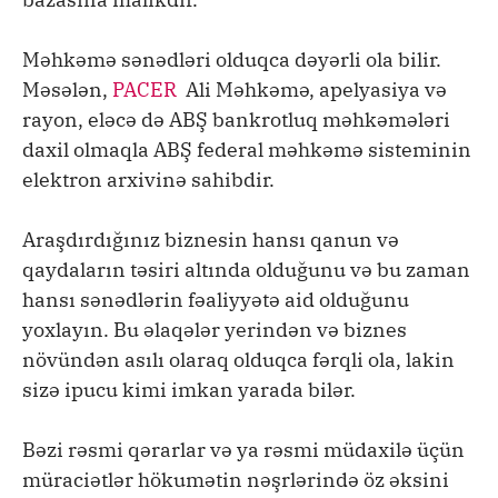
Məhkəmə sənədləri olduqca dəyərli ola bilir.
Məsələn,
PACER
Ali Məhkəmə, apelyasiya və
rayon, eləcə də ABŞ bankrotluq məhkəmələri
daxil olmaqla ABŞ federal məhkəmə sisteminin
elektron arxivinə sahibdir.
Araşdırdığınız biznesin hansı qanun və
qaydaların təsiri altında olduğunu və bu zaman
hansı sənədlərin fəaliyyətə aid olduğunu
yoxlayın. Bu əlaqələr yerindən və biznes
növündən asılı olaraq olduqca fərqli ola, lakin
sizə ipucu kimi imkan yarada bilər.
Bəzi rəsmi qərarlar və ya rəsmi müdaxilə üçün
müraciətlər hökumətin nəşrlərində öz əksini