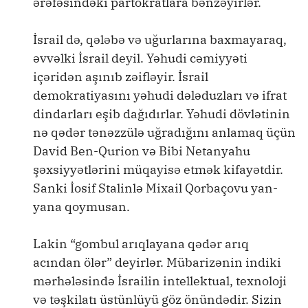
ərəfəsindəki partokratlara bənzəyirlər.
İsrail də, qələbə və uğurlarına baxmayaraq,
əvvəlki İsrail deyil. Yəhudi cəmiyyəti
içəridən aşınıb zəifləyir. İsrail
demokratiyasını yəhudi dələduzları və ifrat
dindarları eşib dağıdırlar. Yəhudi dövlətinin
nə qədər tənəzzülə uğradığını anlamaq üçün
David Ben-Qurion və Bibi Netanyahu
şəxsiyyətlərini müqayisə etmək kifayətdir.
Sanki İosif Stalinlə Mixail Qorbaçovu yan-
yana qoymusan.
Lakin “gombul arıqlayana qədər arıq
acından ölər” deyirlər. Mübarizənin indiki
mərhələsində İsrailin intellektual, texnoloji
və təşkilatı üstünlüyü göz önündədir. Sizin