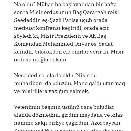
Nə oldu? Müharibə başlayandan bir həftə
sonra Misir ordusunun Baş Qərargah rəisi
Səədəddin əş-Şazli Parisə uçub orada
mətbuat konfransı keçirtdi, orada açıq
söylədi ki, Misir Prezidenti və Ali Baş
Komandan Muhamməd Ənvər əs-Sadat
xaindir, bilərəkdən elə əmrlər verir ki, Misir
ordusu məğlub olsun.
Necə dedisə, elə də oldu, Misir bu
müharibəni də uduzdu. Mənə qaldı utanmaq
və misirlilərə yazığım gəlmək.
Vətənimin başının üstünü qara buludlar
alanda dözmədim, girdim meydana və xilas
naminə xalqı birliyə çağırdım. Azərbaycan
Kommunist Partiyasının rəhbərliyi ilə tanış