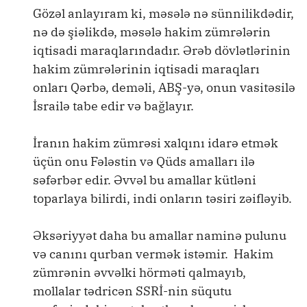
Gözəl anlayıram ki, məsələ nə sünnilikdədir,
nə də şiəlikdə, məsələ hakim zümrələrin
iqtisadi maraqlarındadır. Ərəb dövlətlərinin
hakim zümrələrinin iqtisadi maraqları
onları Qərbə, deməli, ABŞ-yə, onun vasitəsilə
İsrailə tabe edir və bağlayır.
İranın hakim zümrəsi xalqını idarə etmək
üçün onu Fələstin və Qüds amalları ilə
səfərbər edir. Əvvəl bu amallar kütləni
toparlaya bilirdi, indi onların təsiri zəifləyib.
Əksəriyyət daha bu amallar naminə pulunu
və canını qurban vermək istəmir. Hakim
zümrənin əvvəlki hörməti qalmayıb,
mollalar tədricən SSRİ-nin süqutu