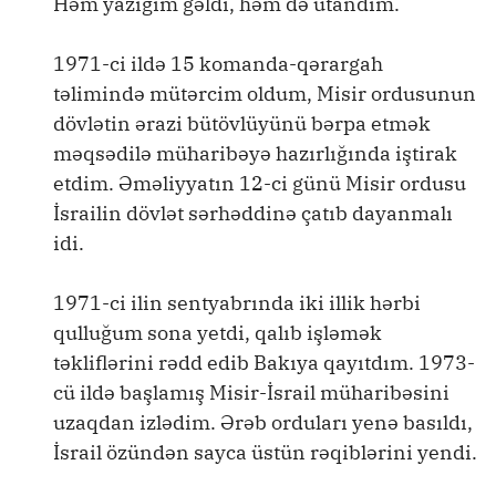
Həm yazığım gəldi, həm də utandım.
1971-ci ildə 15 komanda-qərargah
təlimində mütərcim oldum, Misir ordusunun
dövlətin ərazi bütövlüyünü bərpa etmək
məqsədilə müharibəyə hazırlığında iştirak
etdim. Əməliyyatın 12-ci günü Misir ordusu
İsrailin dövlət sərhəddinə çatıb dayanmalı
idi.
1971-ci ilin sentyabrında iki illik hərbi
qulluğum sona yetdi, qalıb işləmək
təkliflərini rədd edib Bakıya qayıtdım. 1973-
cü ildə başlamış Misir-İsrail müharibəsini
uzaqdan izlədim. Ərəb orduları yenə basıldı,
İsrail özündən sayca üstün rəqiblərini yendi.