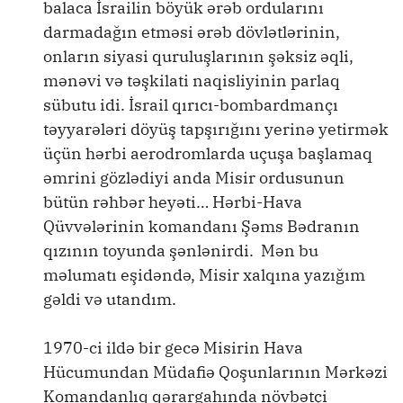
balaca İsrailin böyük ərəb ordularını
darmadağın etməsi ərəb dövlətlərinin,
onların siyasi quruluşlarının şəksiz əqli,
mənəvi və təşkilati naqisliyinin parlaq
sübutu idi. İsrail qırıcı-bombardmançı
təyyarələri döyüş tapşırığını yerinə yetirmək
üçün hərbi aerodromlarda uçuşa başlamaq
əmrini gözlədiyi anda Misir ordusunun
bütün rəhbər heyəti… Hərbi-Hava
Qüvvələrinin komandanı Şəms Bədranın
qızının toyunda şənlənirdi. Mən bu
məlumatı eşidəndə, Misir xalqına yazığım
gəldi və utandım.
1970-ci ildə bir gecə Misirin Hava
Hücumundan Müdafiə Qoşunlarının Mərkəzi
Komandanlıq qərargahında növbətçi