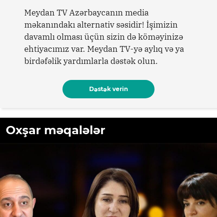
Meydan TV Azərbaycanın media
məkanındakı alternativ səsidir! İşimizin
davamlı olması üçün sizin də köməyinizə
ehtiyacımız var. Meydan TV-yə aylıq və ya
birdəfəlik yardımlarla dəstək olun.
Dəstək verin
Oxşar məqalələr