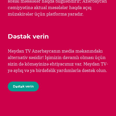
sosial məsələlər haqda bilgiləndirir; Azərbaycan
cəmiyyətinə aktual məsələlər haqda açıq
müzakirələr üçün platforma yaradır.
Dəstək verin
Meydan TV Azərbaycanın media məkanındakı
alternativ səsidir! İşimizin davamlı olması üçün
sizin də köməyinizə ehtiyacımız var. Meydan TV-
yə aylıq və ya birdəfəlik yardımlarla dəstək olun.
Dəstək verin