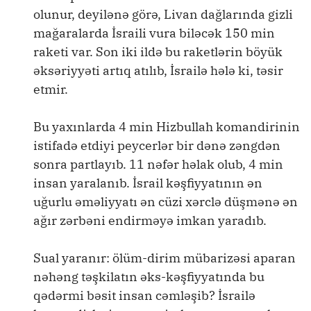
olunur, deyilənə görə, Livan dağlarında gizli
mağaralarda İsraili vura biləcək 150 min
raketi var. Son iki ildə bu raketlərin böyük
əksəriyyəti artıq atılıb, İsrailə hələ ki, təsir
etmir.
Bu yaxınlarda 4 min Hizbullah komandirinin
istifadə etdiyi peycerlər bir dənə zəngdən
sonra partlayıb. 11 nəfər həlak olub, 4 min
insan yaralanıb. İsrail kəşfiyyatının ən
uğurlu əməliyyatı ən cüzi xərclə düşmənə ən
ağır zərbəni endirməyə imkan yaradıb.
Sual yaranır: ölüm-dirim mübarizəsi aparan
nəhəng təşkilatın əks-kəşfiyyatında bu
qədərmi bəsit insan cəmləşib? İsrailə