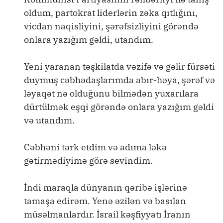
oldum, partokrat liderlərin zəka qıtlığını,
vicdan naqisliyini, şərəfsizliyini görəndə
onlara yazığım gəldi, utandım.
Yeni yaranan təşkilatda vəzifə və gəlir fürsəti
duymuş cəbhədaşlarımda abır-həya, şərəf və
ləyaqət nə olduğunu bilmədən yuxarılara
dürtülmək eşqi görəndə onlara yazığım gəldi
və utandım.
Cəbhəni tərk etdim və adıma ləkə
gətirmədiyimə görə sevindim.
İndi maraqla dünyanın qəribə işlərinə
tamaşa edirəm. Yenə əzilən və basılan
müsəlmanlardır. İsrail kəşfiyyatı İranın