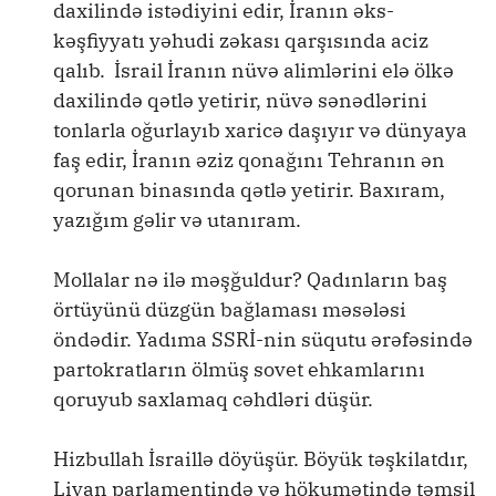
daxilində istədiyini edir, İranın əks-
kəşfiyyatı yəhudi zəkası qarşısında aciz
qalıb. İsrail İranın nüvə alimlərini elə ölkə
daxilində qətlə yetirir, nüvə sənədlərini
tonlarla oğurlayıb xaricə daşıyır və dünyaya
faş edir, İranın əziz qonağını Tehranın ən
qorunan binasında qətlə yetirir. Baxıram,
yazığım gəlir və utanıram.
Mollalar nə ilə məşğuldur? Qadınların baş
örtüyünü düzgün bağlaması məsələsi
öndədir. Yadıma SSRİ-nin süqutu ərəfəsində
partokratların ölmüş sovet ehkamlarını
qoruyub saxlamaq cəhdləri düşür.
Hizbullah İsraillə döyüşür. Böyük təşkilatdır,
Livan parlamentində və hökumətində təmsil