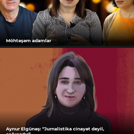
Möhtəşəm adamlar
Aynur Elgünəş: “Jurnalistika cinayət deyil,