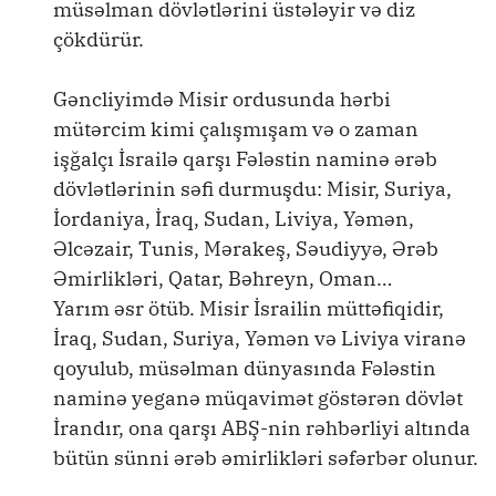
müsəlman dövlətlərini üstələyir və diz
çökdürür.
Gəncliyimdə Misir ordusunda hərbi
mütərcim kimi çalışmışam və o zaman
işğalçı İsrailə qarşı Fələstin naminə ərəb
dövlətlərinin səfi durmuşdu: Misir, Suriya,
İordaniya, İraq, Sudan, Liviya, Yəmən,
Əlcəzair, Tunis, Mərakeş, Səudiyyə, Ərəb
Əmirlikləri, Qatar, Bəhreyn, Oman…
Yarım əsr ötüb. Misir İsrailin müttəfiqidir,
İraq, Sudan, Suriya, Yəmən və Liviya viranə
qoyulub, müsəlman dünyasında Fələstin
naminə yeganə müqavimət göstərən dövlət
İrandır, ona qarşı ABŞ-nin rəhbərliyi altında
bütün sünni ərəb əmirlikləri səfərbər olunur.