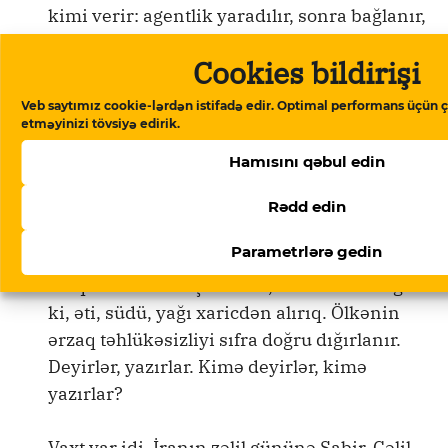
kimi verir: agentlik yaradılır, sonra bağlanır,
yenisi yaradılır, sonra bağlanır. Bir
Cookies bildirişi
irimiqyaslı oğru nazir təyin olunur, ona
nəhəng pullar tapşırılır, yeyib dağıdandan,
Veb saytımız cookie-lərdən istifadə edir. Optimal performans üçün ç
oğluna Londonda təmtəraqlı mülk alandan
etməyinizi tövsiyə edirik.
sonra çıxarılır, digər bir oğru təyin olunur.
Hamısını qəbul edin
Azərbaycan, deyilənə görə, dünyada mövcud
Rədd edin
olan 11 iqlim qurşağından doqquzunun
Parametrlərə gedin
sahibidir, nə istəsən, əkib-becərə bilər.
Xalqımızın kökü çobandır, maldardır. Di gəl
ki, əti, südü, yağı xaricdən alırıq. Ölkənin
ərzaq təhlükəsizliyi sıfra doğru dığırlanır.
Deyirlər, yazırlar. Kimə deyirlər, kimə
yazırlar?
Vaxt var idi, İranın zəlil gününə Sabir, Cəlil