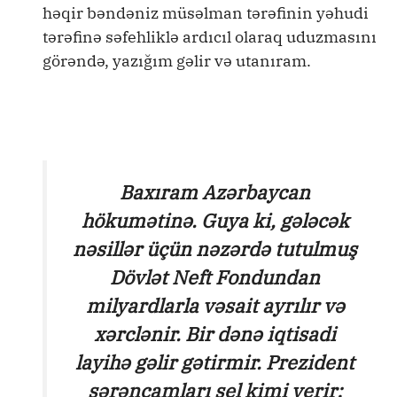
həqir bəndəniz müsəlman tərəfinin yəhudi
tərəfinə səfehliklə ardıcıl olaraq uduzmasını
görəndə, yazığım gəlir və utanıram.
Baxıram Azərbaycan
hökumətinə. Guya ki, gələcək
nəsillər üçün nəzərdə tutulmuş
Dövlət Neft Fondundan
milyardlarla vəsait ayrılır və
xərclənir. Bir dənə iqtisadi
layihə gəlir gətirmir. Prezident
sərəncamları sel kimi verir: