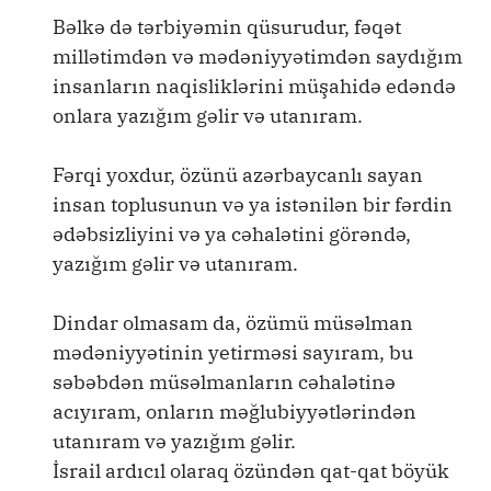
Bəlkə də tərbiyəmin qüsurudur, fəqət
millətimdən və mədəniyyətimdən saydığım
insanların naqisliklərini müşahidə edəndə
onlara yazığım gəlir və utanıram.
Fərqi yoxdur, özünü azərbaycanlı sayan
insan toplusunun və ya istənilən bir fərdin
ədəbsizliyini və ya cəhalətini görəndə,
yazığım gəlir və utanıram.
Dindar olmasam da, özümü müsəlman
mədəniyyətinin yetirməsi sayıram, bu
səbəbdən müsəlmanların cəhalətinə
acıyıram, onların məğlubiyyətlərindən
utanıram və yazığım gəlir.
İsrail ardıcıl olaraq özündən qat-qat böyük