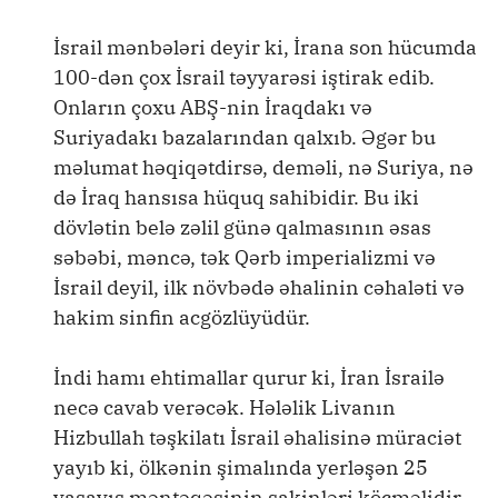
İsrail mənbələri deyir ki, İrana son hücumda
100-dən çox İsrail təyyarəsi iştirak edib.
Onların çoxu ABŞ-nin İraqdakı və
Suriyadakı bazalarından qalxıb. Əgər bu
məlumat həqiqətdirsə, deməli, nə Suriya, nə
də İraq hansısa hüquq sahibidir. Bu iki
dövlətin belə zəlil günə qalmasının əsas
səbəbi, məncə, tək Qərb imperializmi və
İsrail deyil, ilk növbədə əhalinin cəhaləti və
hakim sinfin acgözlüyüdür.
İndi hamı ehtimallar qurur ki, İran İsrailə
necə cavab verəcək. Hələlik Livanın
Hizbullah təşkilatı İsrail əhalisinə müraciət
yayıb ki, ölkənin şimalında yerləşən 25
yaşayış məntəqəsinin sakinləri köçməlidir,