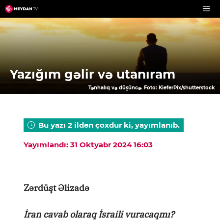
Skip
to
content
Yazığım gəlir və utanıram
Tənhalıq və düşüncə. Foto: KieferPix/shutterstock
Bu yazı 2 ildən çoxdur ki, yayımlanıb.
Yayımlandı: 31 Oktyabr 2024 16:03
Zərdüşt Əlizadə
İran cavab olaraq İsraili vuracaqmı?