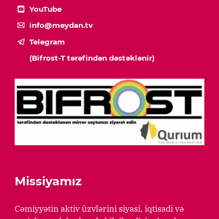
YouTube
info@meydan.tv
Telegram
(Bifrost-T tərəfindən dəstəklənir)
Missiyamız
Cəmiyyətin aktiv üzvlərini siyasi, iqtisadi və