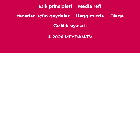
Etik prinsipləri
Media rəfi
Yazarlar üçün qaydalar
Haqqımızda
Əlaqə
Gizlilik siyasəti
© 2026 MEYDAN.TV