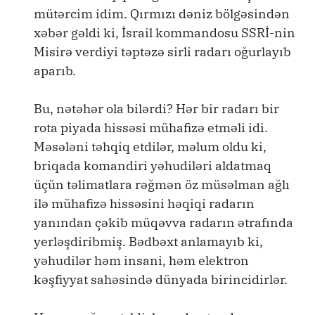
mütərcim idim. Qırmızı dəniz bölgəsindən
xəbər gəldi ki, İsrail kommandosu SSRİ-nin
Misirə verdiyi təptəzə sirli radarı oğurlayıb
aparıb.
Bu, nətəhər ola bilərdi? Hər bir radarı bir
rota piyada hissəsi mühafizə etməli idi.
Məsələni təhqiq etdilər, məlum oldu ki,
briqada komandiri yəhudiləri aldatmaq
üçün təlimatlara rəğmən öz müsəlman ağlı
ilə mühafizə hissəsini həqiqi radarın
yanından çəkib müqəvva radarın ətrafında
yerləşdiribmiş. Bədbəxt anlamayıb ki,
yəhudilər həm insani, həm elektron
kəşfiyyat sahəsində dünyada birincidirlər.