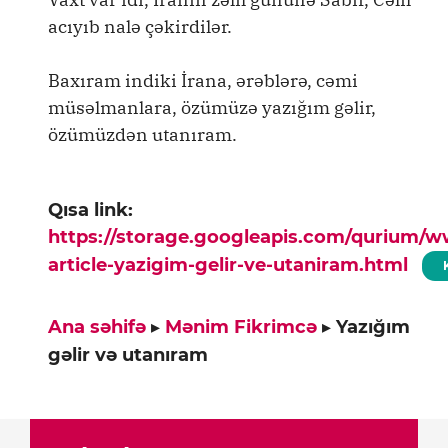
acıyıb nalə çəkirdilər.
Baxıram indiki İrana, ərəblərə, cəmi
müsəlmanlara, özümüzə yazığım gəlir,
özümüzdən utanıram.
Qısa link:
https://storage.googleapis.com/qurium/
article-yazigim-gelir-ve-utaniram.html
Ana səhifə
▸
Mənim Fikrimcə
▸
Yazığım
gəlir və utanıram