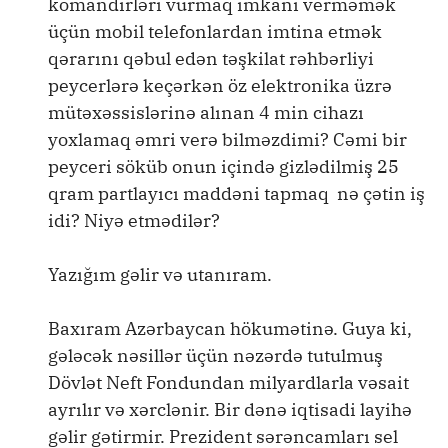
komandirləri vurmaq imkanı verməmək
üçün mobil telefonlardan imtina etmək
qərarını qəbul edən təşkilat rəhbərliyi
peycerlərə keçərkən öz elektronika üzrə
mütəxəssislərinə alınan 4 min cihazı
yoxlamaq əmri verə bilməzdimi? Cəmi bir
peyceri söküb onun içində gizlədilmiş 25
qram partlayıcı maddəni tapmaq nə çətin iş
idi? Niyə etmədilər?
Yazığım gəlir və utanıram.
Baxıram Azərbaycan hökumətinə. Guya ki,
gələcək nəsillər üçün nəzərdə tutulmuş
Dövlət Neft Fondundan milyardlarla vəsait
ayrılır və xərclənir. Bir dənə iqtisadi layihə
gəlir gətirmir. Prezident sərəncamları sel