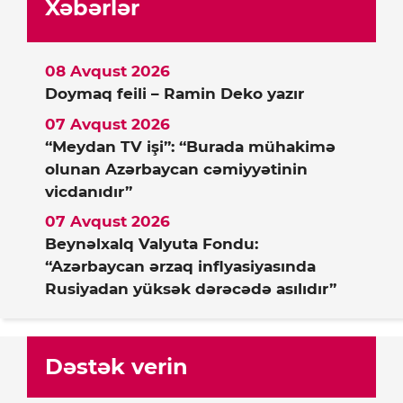
Xəbərlər
08 Avqust 2026
Doymaq feili – Ramin Deko yazır
07 Avqust 2026
“Meydan TV işi”: “Burada mühakimə
olunan Azərbaycan cəmiyyətinin
vicdanıdır”
07 Avqust 2026
Beynəlxalq Valyuta Fondu:
“Azərbaycan ərzaq inflyasiyasında
Rusiyadan yüksək dərəcədə asılıdır”
Dəstək verin