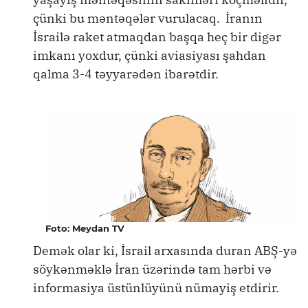
çünki bu məntəqələr vurulacaq. İranın
İsrailə raket atmaqdan başqa heç bir digər
imkanı yoxdur, çünki aviasiyası şahdan
qalma 3-4 təyyarədən ibarətdir.
Foto: Meydan TV
Demək olar ki, İsrail arxasında duran ABŞ-yə
söykənməklə İran üzərində tam hərbi və
informasiya üstünlüyünü nümayiş etdirir.