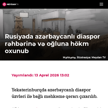
Skip
to
content
Rusiyada azərbaycanlı diaspor
rəhbərinə və oğluna hökm
oxunub
Məhkəmə. İllüstrasiya: Meydan TV
Yayımlandı: 13 Aprel 2026 13:02
Yekaterinburqda azərbaycanlı diaspor
üzvləri ilə bağlı məhkəmə qərarı çıxarılıb.