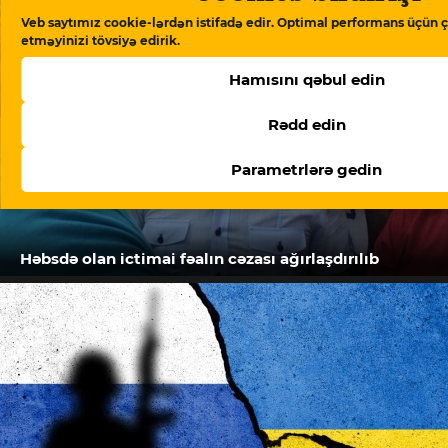
Veb saytımız cookie-lərdən istifadə edir. Optimal performans üçün ç
etməyinizi tövsiyə edirik.
Hamısını qəbul edin
Rədd edin
Parametrlərə gedin
Həbsdə olan ictimai fəalın cəzası ağırlaşdırılıb