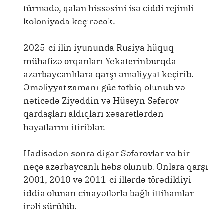
türmədə, qalan hissəsini isə ciddi rejimli
koloniyada keçirəcək.
2025-ci ilin iyununda Rusiya hüquq-
mühafizə orqanları Yekaterinburqda
azərbaycanlılara qarşı əməliyyat keçirib.
Əməliyyat zamanı güc tətbiq olunub və
nəticədə Ziyəddin və Hüseyn Səfərov
qardaşları aldıqları xəsarətlərdən
həyatlarını itiriblər.
Hadisədən sonra digər Səfərovlar və bir
neçə azərbaycanlı həbs olunub. Onlara qarşı
2001, 2010 və 2011-ci illərdə törədildiyi
iddia olunan cinayətlərlə bağlı ittihamlar
irəli sürülüb.