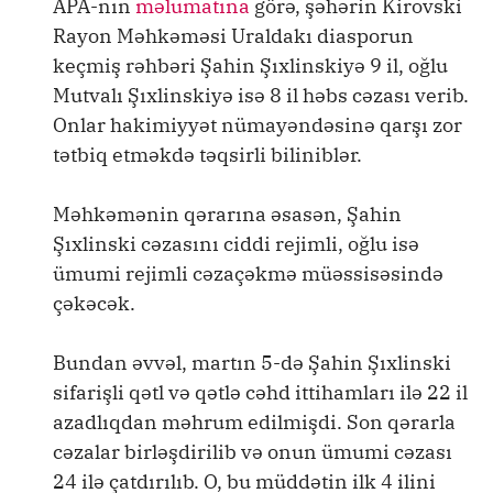
APA-nın
məlumatına
görə, şəhərin Kirovski
Rayon Məhkəməsi Uraldakı diasporun
keçmiş rəhbəri Şahin Şıxlinskiyə 9 il, oğlu
Mutvalı Şıxlinskiyə isə 8 il həbs cəzası verib.
Onlar hakimiyyət nümayəndəsinə qarşı zor
tətbiq etməkdə təqsirli biliniblər.
Məhkəmənin qərarına əsasən, Şahin
Şıxlinski cəzasını ciddi rejimli, oğlu isə
ümumi rejimli cəzaçəkmə müəssisəsində
çəkəcək.
Bundan əvvəl, martın 5-də Şahin Şıxlinski
sifarişli qətl və qətlə cəhd ittihamları ilə 22 il
azadlıqdan məhrum edilmişdi. Son qərarla
cəzalar birləşdirilib və onun ümumi cəzası
24 ilə çatdırılıb. O, bu müddətin ilk 4 ilini