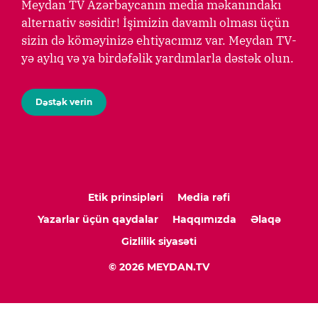
Meydan TV Azərbaycanın media məkanındakı
alternativ səsidir! İşimizin davamlı olması üçün
sizin də köməyinizə ehtiyacımız var. Meydan TV-
yə aylıq və ya birdəfəlik yardımlarla dəstək olun.
Dəstək verin
Etik prinsipləri
Media rəfi
Yazarlar üçün qaydalar
Haqqımızda
Əlaqə
Gizlilik siyasəti
© 2026 MEYDAN.TV