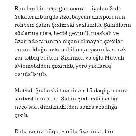
Bundan bir neçə gün sonra — iyulun 2-də
Yekaterinburqda Azərbaycan diasporunun
rəhbəri Şahin Şıxlinski saxlanılıb. Şahidlərin
sözlərinə görə, hərbi geyimli, maskalı və
üzərində tanınma nişanı olmayan şəxslər
onun olduğu avtomobilin qarşısını kəsərək
zor tətbiq ediblər. Şıxlinski və oğlu Mutvalı
avtomobildən çıxarılıb, yerə yıxılaraq
qandallanıb.
Mutvalı Şıxlinski təxminən 15 dəqiqə sonra
sərbəst buraxılıb. Şahin Şıxlinski isə bir
neçə saat dindirildikdən sonra azadlığa
çıxıb.
Daha sonra hüquq-mühafizə orqanları