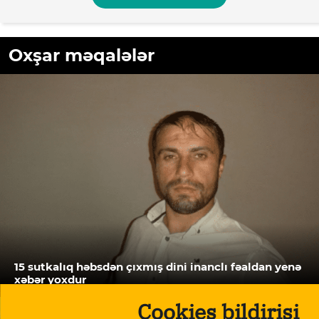
Oxşar məqalələr
15 sutkalıq həbsdən çıxmış dini inanclı fəaldan yenə
xəbər yoxdur
Cookies bildirişi