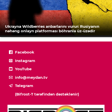
Ukrayna Wildberries anbarlarını vurur: Rusiyanın
nəhəng onlayn platforması böhranla üz-üzədir
Facebook
Instagram
YouTube
info@meydan.tv
Telegram
(Bifrost-T tərəfindən dəstəklənir)