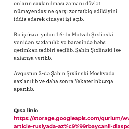
onların saxlanılması zamanı dövlət
nümayəndəsinə qarşı zor tətbiq edildiyini
iddia edərək cinayət işi açıb.
Bu iş üzrə iyulun 16-da Mutvalı Şıxlinski
yenidən saxlanılıb və barəsində həbs
qətimkan tədbiri seçilib. Şahin Şıxlinski isə
axtarışa verilib.
Avqustun 2-də Şahin Şıxlinski Moskvada
saxlanılıb və daha sonra Yekaterinburqa
aparılıb.
Qısa link:
https://storage.googleapis.com/qurium/
article-rusiyada-az%c9%99rbaycanli-diasp