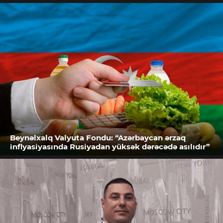
Beynəlxalq Valyuta Fondu: “Azərbaycan ərzaq
inflyasiyasında Rusiyadan yüksək dərəcədə asılıdır”