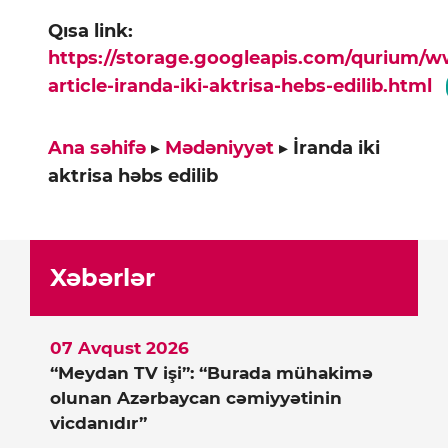
Qısa link:
https://storage.googleapis.com/qurium/
article-iranda-iki-aktrisa-hebs-edilib.html
Ana səhifə
▸
Mədəniyyət
▸
İranda iki
aktrisa həbs edilib
Xəbərlər
07 Avqust 2026
“Meydan TV işi”: “Burada mühakimə
olunan Azərbaycan cəmiyyətinin
vicdanıdır”