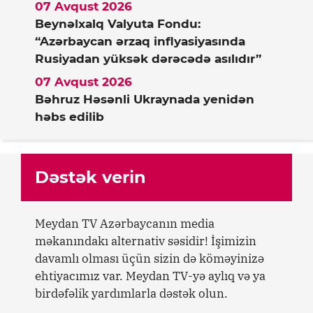
07 Avqust 2026
Beynəlxalq Valyuta Fondu:
“Azərbaycan ərzaq inflyasiyasında
Rusiyadan yüksək dərəcədə asılıdır”
07 Avqust 2026
Bəhruz Həsənli Ukraynada yenidən
həbs edilib
Dəstək verin
Meydan TV Azərbaycanın media
məkanındakı alternativ səsidir! İşimizin
davamlı olması üçün sizin də köməyinizə
ehtiyacımız var. Meydan TV-yə aylıq və ya
birdəfəlik yardımlarla dəstək olun.