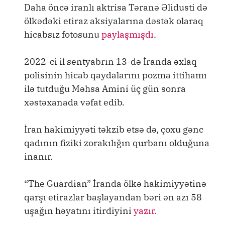
Daha öncə iranlı aktrisa Təranə Əlidusti də
ölkədəki etiraz aksiyalarına dəstək olaraq
hicabsız fotosunu
paylaşmışdı
.
2022-ci il sentyabrın 13-də İranda əxlaq
polisinin hicab qaydalarını pozma ittihamı
ilə tutduğu Məhsa Amini üç gün sonra
xəstəxanada vəfat edib.
İran hakimiyyəti təkzib etsə də, çoxu gənc
qadının fiziki zorakılığın qurbanı olduğuna
inanır.
“The Guardian” İranda ölkə hakimiyyətinə
qarşı etirazlar başlayandan bəri ən azı 58
uşağın həyatını itirdiyini
yazır.