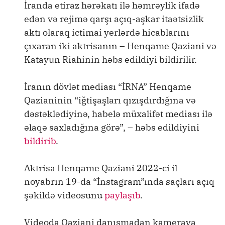
İranda etiraz hərəkatı ilə həmrəylik ifadə
edən və rejimə qarşı açıq-aşkar itaətsizlik
aktı olaraq ictimai yerlərdə hicablarını
çıxaran iki aktrisanın – Henqame Qaziani və
Katayun Riahinin həbs edildiyi bildirilir.
İranın dövlət mediası “İRNA” Henqame
Qazianinin “iğtişaşları qızışdırdığına və
dəstəklədiyinə, habelə müxalifət mediası ilə
əlaqə saxladığına görə”, – həbs edildiyini
bildirib
.
Aktrisa Henqame Qaziani 2022-ci il
noyabrın 19-da “İnstagram”ında saçları açıq
şəkildə videosunu
paylaşıb
.
Videoda Qaziani danışmadan kameraya