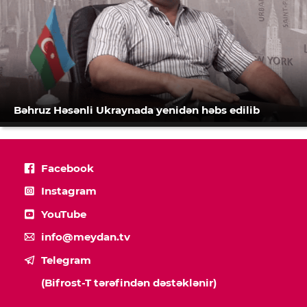
Bəhruz Həsənli Ukraynada yenidən həbs edilib
Facebook
Instagram
YouTube
info@meydan.tv
Telegram
(Bifrost-T tərəfindən dəstəklənir)