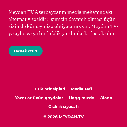
Meydan TV Azərbaycanın media məkanındakı
alternativ səsidir! İşimizin davamlı olması üçün
sizin də köməyinizə ehtiyacımız var. Meydan TV-
yə aylıq və ya birdəfəlik yardımlarla dəstək olun.
Dəstək verin
Etik prinsipləri
Media rəfi
Yazarlar üçün qaydalar
Haqqımızda
Əlaqə
Gizlilik siyasəti
© 2026 MEYDAN.TV