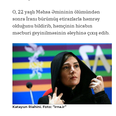
O, 22 yaşlı Məhsa Əmininin ölümündən
sonra İranı bürümüş etirazlarla həmrəy
olduğunu bildirib, həmçinin hicabın
məcburi geyinilməsinin əleyhinə çıxış edib.
Katayun Riahini. Foto: “irna.ir”