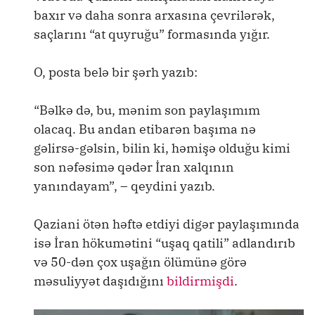
baxır və daha sonra arxasına çevrilərək,
saçlarını “at quyruğu” formasında yığır.
O, posta belə bir şərh yazıb:
“Bəlkə də, bu, mənim son paylaşımım
olacaq. Bu andan etibarən başıma nə
gəlirsə-gəlsin, bilin ki, həmişə olduğu kimi
son nəfəsimə qədər İran xalqının
yanındayam”, – qeydini yazıb.
Qaziani ötən həftə etdiyi digər paylaşımında
isə İran hökumətini “uşaq qatili” adlandırıb
və 50-dən çox uşağın ölümünə görə
məsuliyyət daşıdığını
bildirmişdi
.