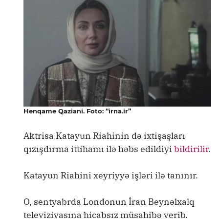
Henqame Qaziani. Foto: “irna.ir”
Aktrisa Katayun Riahinin də ixtişaşları
qızışdırma ittihamı ilə həbs edildiyi
bildirilir
.
Katayun Riahini xeyriyyə işləri ilə tanınır.
O, sentyabrda Londonun İran Beynəlxalq
televiziyasına hicabsız müsahibə verib.