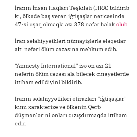
İranın İnsan Haqları Təşkilatı (HRA) bildirib
ki, ölkədə baş verən iğtişaşlar nəticəsində
47-si uşaq olmaqla azı 378 nəfər həlak
olub
.
İran səlahiyyətliləri nümayişlərlə əlaqədar
altı nəfəri ölüm cəzasına məhkum edib.
“Amnesty International” isə ən azı 21
nəfərin ölüm cəzası ala biləcək cinayətlərdə
ittiham edildiyini bildirib.
İranın səlahiyyətliləri etirazları “iğtişaşlar”
kimi xarakterizə və ölkənin Qərb
düşmənlərini onları qızışdırmaqda ittiham
edir.