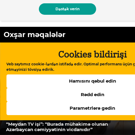
Dəstək verin
Oxşar məqalələr
Cookies bildirişi
Veb saytımız cookie-lərdən istifadə edir. Optimal performans üçün ç
etməyinizi tövsiyə edirik.
Hamısını qəbul edin
Rədd edin
Parametrlərə gedin
“Meydan TV işi”: “Burada mühakimə olunan
Azərbaycan cəmiyyətinin vicdanıdır”