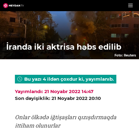
Skip
to
content
İranda iki aktrisa həbs edilib
Foto: Reuters
Bu yazı 4 ildən çoxdur ki, yayımlanıb.
Yayımlandı: 21 Noyabr 2022 14:47
Son dəyişiklik: 21 Noyabr 2022 20:10
Onlar ölkədə iğtişaşları qızışdırmaqda
ittiham olunurlar