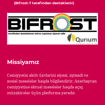
(Bifrost-T tərəfindən dəstəklənir)
Missiyamız
Cəmiyyətin aktiv üzvlərini siyasi, iqtisadi və
sosial məsələlər haqda bilgiləndirir; Azərbaycan
cəmiyyətinə aktual məsələlər haqda açıq
müzakirələr üçün platforma yaradır.