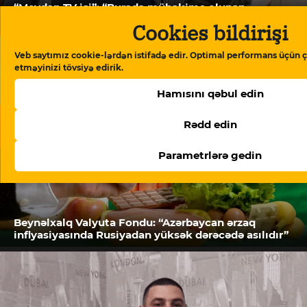
“Meydan TV işi”: “Burada mühakimə olunan
Azərbaycan cəmiyyətinin vicdanıdır”
Cookies bildirişi
Veb saytımız cookie-lərdən istifadə edir. Optimal performans üçün ç
etməyinizi tövsiyə edirik.
Hamısını qəbul edin
Rədd edin
Parametrlərə gedin
Beynəlxalq Valyuta Fondu: “Azərbaycan ərzaq
inflyasiyasında Rusiyadan yüksək dərəcədə asılıdır”