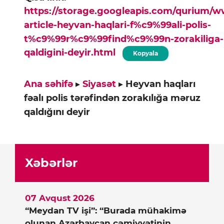
https://storage.googleapis.com/qurium/
article-heyvan-haqlari-f%c9%99ali-polis-
t%c9%99r%c9%99find%c9%99n-zorakiliga
qaldigini-deyir.html
Kopyala
Ana səhifə
▸
Siyasət
▸
Heyvan haqları
fəalı polis tərəfindən zorakılığa məruz
qaldığını deyir
Xəbərlər
07 Avqust 2026
“Meydan TV işi”: “Burada mühakimə
olunan Azərbaycan cəmiyyətinin