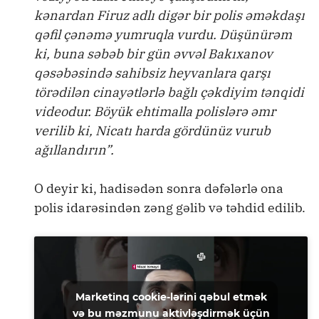
kənardan Firuz adlı digər bir polis əməkdaşı
qəfil çənəmə yumruqla vurdu. Düşünürəm
ki, buna səbəb bir gün əvvəl Bakıxanov
qəsəbəsində sahibsiz heyvanlara qarşı
törədilən cinayətlərlə bağlı çəkdiyim tənqidi
videodur. Böyük ehtimalla polislərə əmr
verilib ki, Nicatı harda gördünüz vurub
ağıllandırın”.
O deyir ki, hadisədən sonra dəfələrlə ona
polis idarəsindən zəng gəlib və təhdid edilib.
Marketinq cookie-lərini qəbul etmək
və bu məzmunu aktivləşdirmək üçün