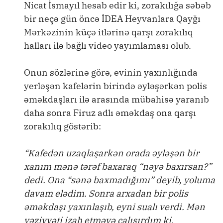
Nicat İsmayıl hesab edir ki, zorakılığa səbəb
bir neçə gün öncə İDEA Heyvanlara Qayğı
Mərkəzinin küçə itlərinə qarşı zorakılıq
halları ilə bağlı video yayımlaması olub.
Onun sözlərinə görə, evinin yaxınlığında
yerləşən kafelərin birində əyləşərkən polis
əməkdaşları ilə arasında mübahisə yaranıb
daha sonra Firuz adlı əməkdaş ona qarşı
zorakılıq göstərib:
“Kafedən uzaqlaşarkən orada əyləşən bir
xanım mənə tərəf baxaraq “nəyə baxırsan?”
dedi. Ona “sənə baxmadığımı” deyib, yoluma
davam elədim. Sonra arxadan bir polis
əməkdaşı yaxınlaşıb, eyni sualı verdi. Mən
vəziyyəti izah etməyə çalışırdım ki,