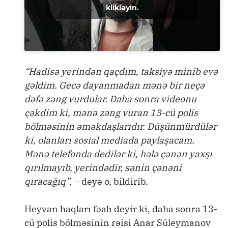
klikləyin.
“Hadisə yerindən qaçdım, taksiyə minib evə
gəldim. Gecə dayanmadan mənə bir neçə
dəfə zəng vurdular. Daha sonra videonu
çəkdim ki, mənə zəng vuran 13-cü polis
bölməsinin əməkdaşlarıdır. Düşünmürdülər
ki, olanları sosial mediada paylaşacam.
Mənə telefonda dedilər ki, hələ çənən yaxşı
qırılmayıb, yerindədir, sənin çənəni
qıracağıq”, –
deyə o, bildirib.
Heyvan haqları fəalı deyir ki, daha sonra 13-
cü polis bölməsinin rəisi Anar Süleymanov