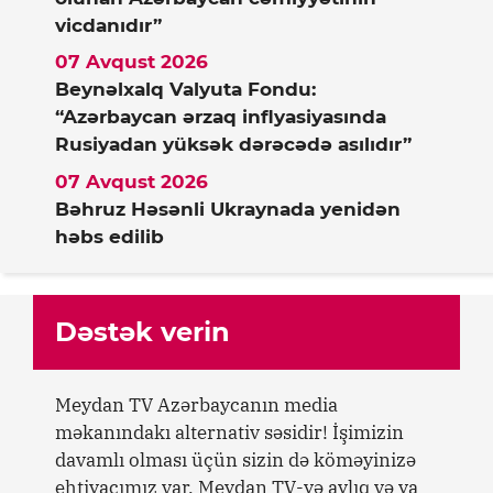
vicdanıdır”
07 Avqust 2026
Beynəlxalq Valyuta Fondu:
“Azərbaycan ərzaq inflyasiyasında
Rusiyadan yüksək dərəcədə asılıdır”
07 Avqust 2026
Bəhruz Həsənli Ukraynada yenidən
həbs edilib
Dəstək verin
Meydan TV Azərbaycanın media
məkanındakı alternativ səsidir! İşimizin
davamlı olması üçün sizin də köməyinizə
ehtiyacımız var. Meydan TV-yə aylıq və ya