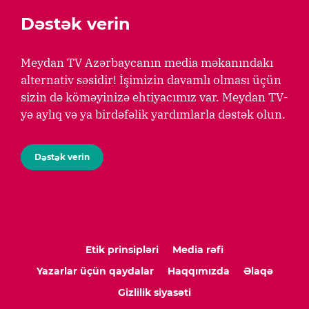
Dəstək verin
Meydan TV Azərbaycanın media məkanındakı
alternativ səsidir! İşimizin davamlı olması üçün
sizin də köməyinizə ehtiyacımız var. Meydan TV-
yə aylıq və ya birdəfəlik yardımlarla dəstək olun.
Dəstək verin
Etik prinsipləri
Media rəfi
Yazarlar üçün qaydalar
Haqqımızda
Əlaqə
Gizlilik siyasəti