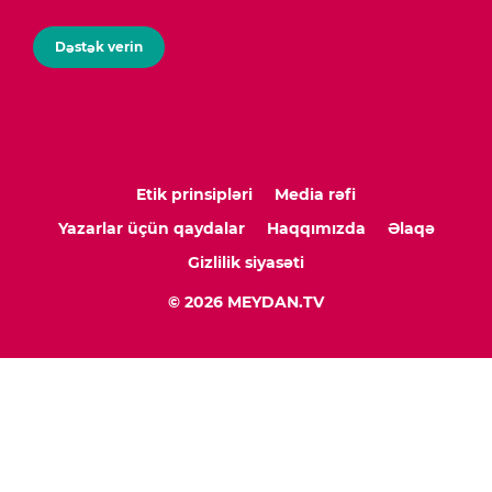
Dəstək verin
Etik prinsipləri
Media rəfi
Yazarlar üçün qaydalar
Haqqımızda
Əlaqə
Gizlilik siyasəti
© 2026 MEYDAN.TV