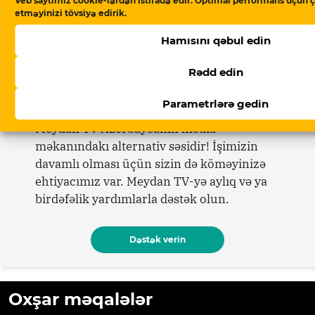
Veb saytımız cookie-lərdən istifadə edir. Optimal performans üçün ç
“Azərbaycan ərzaq inflyasiyasında
etməyinizi tövsiyə edirik.
Rusiyadan yüksək dərəcədə asılıdır”
Hamısını qəbul edin
Rədd edin
Dəstək verin
Parametrlərə gedin
Meydan TV Azərbaycanın media
məkanındakı alternativ səsidir! İşimizin
davamlı olması üçün sizin də köməyinizə
ehtiyacımız var. Meydan TV-yə aylıq və ya
birdəfəlik yardımlarla dəstək olun.
Dəstək verin
Oxşar məqalələr