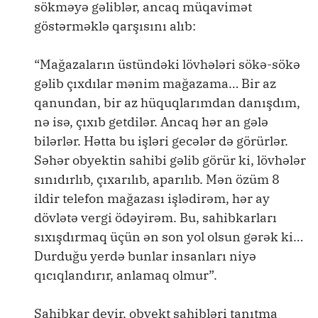
sökməyə gəliblər, ancaq müqavimət
göstərməklə qarşısını alıb:
“Mağazaların üstündəki lövhələri sökə-sökə
gəlib çıxdılar mənim mağazama… Bir az
qanundan, bir az hüquqlarımdan danışdım,
nə isə, çıxıb getdilər. Ancaq hər an gələ
bilərlər. Hətta bu işləri gecələr də görürlər.
Səhər obyektin sahibi gəlib görür ki, lövhələr
sınıdırlıb, çıxarılıb, aparılıb. Mən özüm 8
ildir telefon mağazası işlədirəm, hər ay
dövlətə vergi ödəyirəm. Bu, sahibkarları
sıxışdırmaq üçün ən son yol olsun gərək ki…
Durduğu yerdə bunlar insanları niyə
qıcıqlandırır, anlamaq olmur”.
Sahibkar deyir, obyekt sahibləri tanıtma