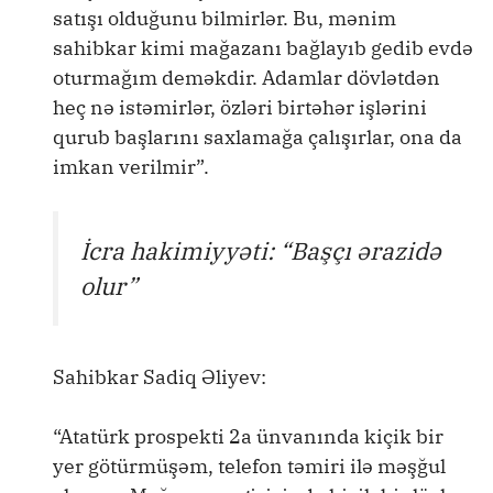
satışı olduğunu bilmirlər. Bu, mənim
sahibkar kimi mağazanı bağlayıb gedib evdə
oturmağım deməkdir. Adamlar dövlətdən
heç nə istəmirlər, özləri birtəhər işlərini
qurub başlarını saxlamağa çalışırlar, ona da
imkan verilmir”.
İcra hakimiyyəti: “Başçı ərazidə
olur”
Sahibkar Sadiq Əliyev:
“Atatürk prospekti 2a ünvanında kiçik bir
yer götürmüşəm, telefon təmiri ilə məşğul