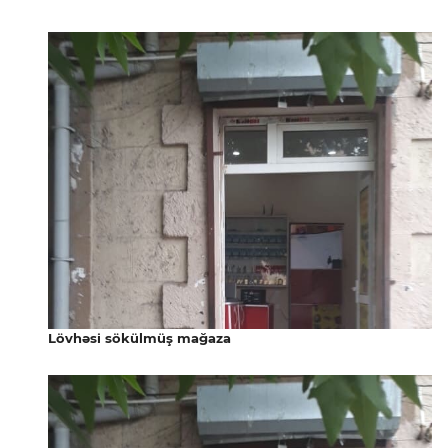
Lövhəsi sökülmüş mağaza