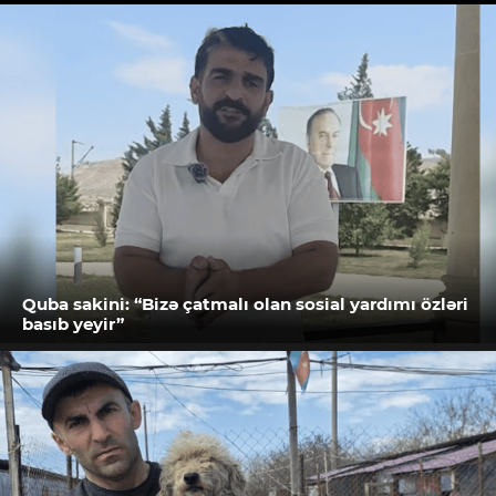
Quba sakini: “Bizə çatmalı olan sosial yardımı özləri
basıb yeyir”