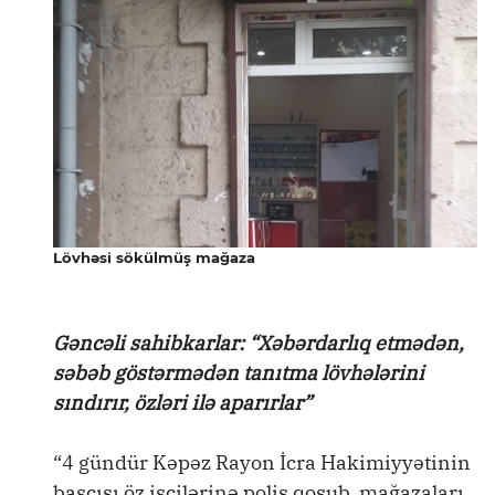
Lövhəsi sökülmüş mağaza
Gəncəli sahibkarlar: “Xəbərdarlıq etmədən,
səbəb göstərmədən tanıtma lövhələrini
sındırır, özləri ilə aparırlar”
“4 gündür Kəpəz Rayon İcra Hakimiyyətinin
başçısı öz işçilərinə polis qoşub, mağazaları