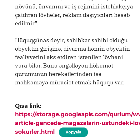
növünü, ünvanını və iş rejimini istehlakçıya
çatdıran lövhələr, reklam daşıyıcıları hesab
edilmir”.
Hüquqşünas deyir, sahibkar sahibi olduğu
obyektin girişinə, divarına həmin obyektin
fəaliyyətini əks etdirən istənilən lövhəni
vura bilər. Bunu əngəlləyən hökumət
qurumunun hərəkətlərindən isə
məhkəməyə müraciət etmək hüququ var.
Qısa link:
https://storage.googleapis.com/qurium/
article-gencede-magazalarin-ustundeki-lov
sokurler.html
Kopyala