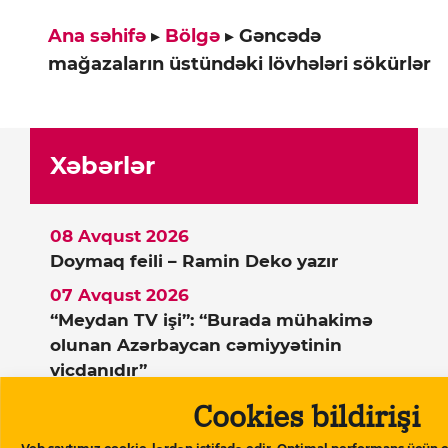
Ana səhifə
▸
Bölgə
▸
Gəncədə
mağazaların üstündəki lövhələri sökürlər
Xəbərlər
08 Avqust 2026
Doymaq feili – Ramin Deko yazır
07 Avqust 2026
“Meydan TV işi”: “Burada mühakimə
olunan Azərbaycan cəmiyyətinin
vicdanıdır”
07 Avqust 2026
Cookies bildirişi
Beynəlxalq Valyuta Fondu: