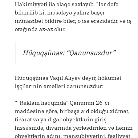
Hakimiyyəti ilə əlaqə saxlayıb. Hər dəfə
bildirilib ki, məsələyə yalnız başçı
münasibət bildirə bilər, o isə ərazidədir və iş
otağında az-az olur.
Hüquqşünas: “Qanunsuzdur”
Hüquqşünas Vaqif Alıyev deyir, hökumət
işçilərinin əməlləri qanunsuzdur:
““Reklam haqqında” Qanunun 26-cı
maddəsinə görə, birbaşa aid olduğu xidmət,
ticarət və ya digər obyektlərin giriş
hissəsində, divarında yerləşdirilən və həmin
obyektlərin adını, mənsubiyyətini, fəaliyyət