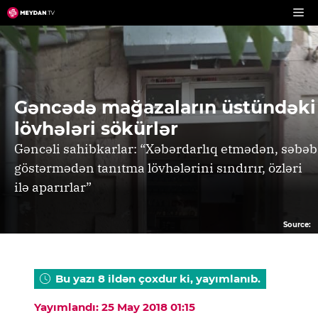
Skip
to
content
Gəncədə mağazaların üstündəki
lövhələri sökürlər
Gəncəli sahibkarlar: “Xəbərdarlıq etmədən, səbəb
göstərmədən tanıtma lövhələrini sındırır, özləri
ilə aparırlar”
Source:
Bu yazı 8 ildən çoxdur ki, yayımlanıb.
Yayımlandı: 25 May 2018 01:15