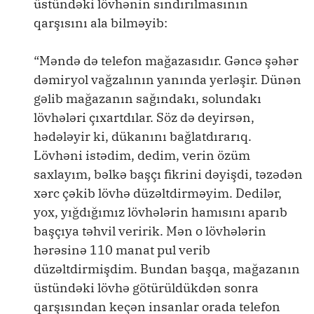
üstündəki lövhənin sındırılmasının
qarşısını ala bilməyib:
“Məndə də telefon mağazasıdır. Gəncə şəhər
dəmiryol vağzalının yanında yerləşir. Dünən
gəlib mağazanın sağındakı, solundakı
lövhələri çıxartdılar. Söz də deyirsən,
hədələyir ki, dükanını bağlatdırarıq.
Lövhəni istədim, dedim, verin özüm
saxlayım, bəlkə başçı fikrini dəyişdi, təzədən
xərc çəkib lövhə düzəltdirməyim. Dedilər,
yox, yığdığımız lövhələrin hamısını aparıb
başçıya təhvil veririk. Mən o lövhələrin
hərəsinə 110 manat pul verib
düzəltdirmişdim. Bundan başqa, mağazanın
üstündəki lövhə götürüldükdən sonra
qarşısından keçən insanlar orada telefon