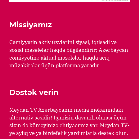
Missiyamız
Cəmiyyətin aktiv üzvlərini siyasi, iqtisadi və
sosial məsələlər haqda bilgiləndirir; Azərbaycan
cəmiyyətinə aktual məsələlər haqda açıq
müzakirələr üçün platforma yaradır.
Dəstək verin
Meydan TV Azərbaycanın media məkanındakı
alternativ səsidir! İşimizin davamlı olması üçün
sizin də köməyinizə ehtiyacımız var. Meydan TV-
yə aylıq və ya birdəfəlik yardımlarla dəstək olun.