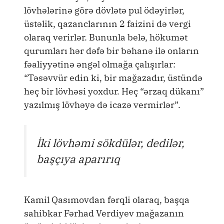
lövhələrinə görə dövlətə pul ödəyirlər,
üstəlik, qazanclarının 2 faizini də vergi
olaraq verirlər. Bununla belə, hökumət
qurumları hər dəfə bir bəhanə ilə onların
fəaliyyətinə əngəl olmağa çalışırlar:
“Təsəvvür edin ki, bir mağazadır, üstündə
heç bir lövhəsi yoxdur. Heç “ərzaq dükanı”
yazılmış lövhəyə də icazə vermirlər”.
İki lövhəmi sökdülər, dedilər,
başçıya aparırıq
Kamil Qasımovdan fərqli olaraq, başqa
sahibkar Fərhad Verdiyev mağazanın