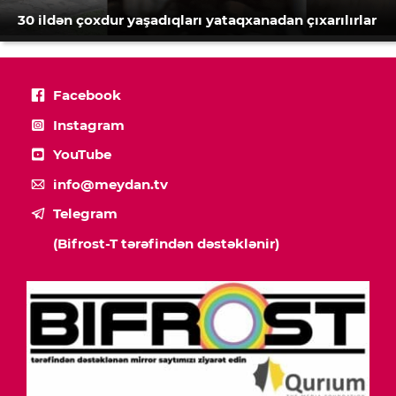
30 ildən çoxdur yaşadıqları yataqxanadan çıxarılırlar
Facebook
Instagram
YouTube
info@meydan.tv
Telegram
(Bifrost-T tərəfindən dəstəklənir)