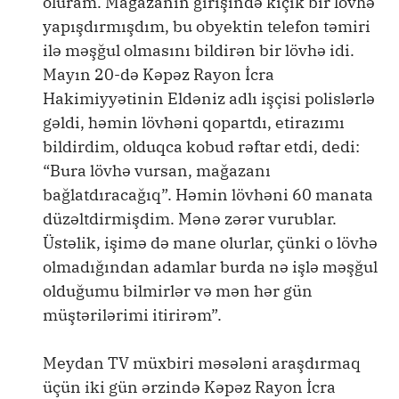
oluram. Mağazanın girişində kiçik bir lövhə
yapışdırmışdım, bu obyektin telefon təmiri
ilə məşğul olmasını bildirən bir lövhə idi.
Mayın 20-də Kəpəz Rayon İcra
Hakimiyyətinin Eldəniz adlı işçisi polislərlə
gəldi, həmin lövhəni qopartdı, etirazımı
bildirdim, olduqca kobud rəftar etdi, dedi:
“Bura lövhə vursan, mağazanı
bağlatdıracağıq”. Həmin lövhəni 60 manata
düzəltdirmişdim. Mənə zərər vurublar.
Üstəlik, işimə də mane olurlar, çünki o lövhə
olmadığından adamlar burda nə işlə məşğul
olduğumu bilmirlər və mən hər gün
müştərilərimi itirirəm”.
Meydan TV müxbiri məsələni araşdırmaq
üçün iki gün ərzində Kəpəz Rayon İcra