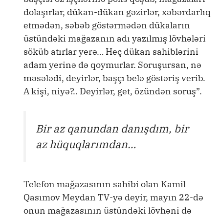
dolaşırlar, dükan-dükan gəzirlər, xəbərdarlıq
etmədən, səbəb göstərmədən dükaların
üstündəki mağazanın adı yazılmış lövhələri
söküb atırlar yerə… Heç dükan sahiblərini
adam yerinə də qoymurlar. Soruşursan, nə
məsələdi, deyirlər, başçı belə göstəriş verib.
A kişi, niyə?.. Deyirlər, get, özündən soruş”.
Bir az qanundan danışdım, bir
az hüquqlarımdan…
Telefon mağazasının sahibi olan Kamil
Qasımov Meydan TV-yə deyir, mayın 22-də
onun mağazasının üstündəki lövhəni də