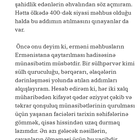
şahidlik edənlərin əhvalından söz açmıram.
Hətta ölkədə 400-dək siyasi məhbus olduğu
halda bu addımın atılmasını qınayanlar da
var.
Öncə onu deyim ki, erməni məhbusların
Ermənistana qaytarılması hadisəsinə
münasibətim müsbətdir. Bir sülhpərvər kimi
sülh quruculuğu, bərqərarı, əlaqələrin
dərinləşməsi yolunda atılan addımları
alqışlayıram. Hesab edirəm ki, hər iki xalq
müharibədən kifayət qədər əziyyət çəkib və
təkrar qonşuluq münasibətlərinin qurulması
üçün yaşanan faciələri tarixin səhifələrinə
gömmək, qisas hissindən uzaq durmaq
lazımdır. Ən azı gələcək nəsillərin,
cavanların ölməməsi üçün bu vacibdir.