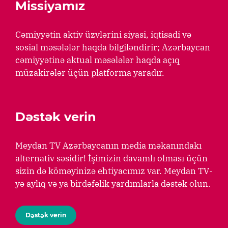
Missiyamız
Cəmiyyətin aktiv üzvlərini siyasi, iqtisadi və
sosial məsələlər haqda bilgiləndirir; Azərbaycan
cəmiyyətinə aktual məsələlər haqda açıq
müzakirələr üçün platforma yaradır.
Dəstək verin
Meydan TV Azərbaycanın media məkanındakı
alternativ səsidir! İşimizin davamlı olması üçün
sizin də köməyinizə ehtiyacımız var. Meydan TV-
yə aylıq və ya birdəfəlik yardımlarla dəstək olun.
Dəstək verin