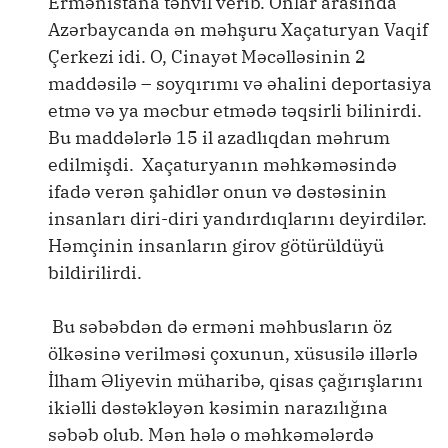
Ermənistana təhvil verib. Onlar arasında
Azərbaycanda ən məhşuru Xaçaturyan Vaqif
Çerkezi idi. O, Cinayət Məcəlləsinin 2
maddəsilə – soyqırımı və əhalini deportasiya
etmə və ya məcbur etmədə təqsirli bilinirdi.
Bu maddələrlə 15 il azadlıqdan məhrum
edilmişdi. Xaçaturyanın məhkəməsində
ifadə verən şahidlər onun və dəstəsinin
insanları diri-diri yandırdıqlarını deyirdilər.
Həmçinin insanların girov götürüldüyü
bildirilirdi.
Bu səbəbdən də erməni məhbusların öz
ölkəsinə verilməsi çoxunun, xüsusilə illərlə
İlham Əliyevin müharibə, qisas çağırışlarını
ikiəlli dəstəkləyən kəsimin narazılığına
səbəb olub. Mən hələ o məhkəmələrdə