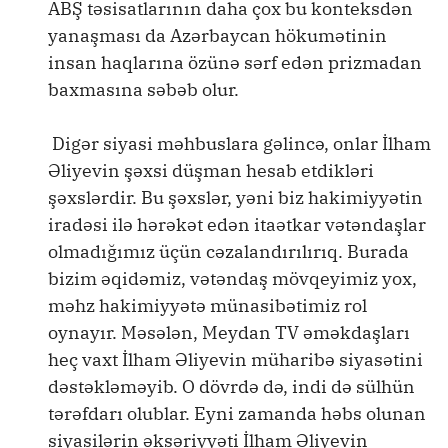
ABŞ təsisatlarının daha çox bu konteksdən
yanaşması da Azərbaycan hökumətinin
insan haqlarına özünə sərf edən prizmadan
baxmasına səbəb olur.
Digər siyasi məhbuslara gəlincə, onlar İlham
Əliyevin şəxsi düşman hesab etdikləri
şəxslərdir. Bu şəxslər, yəni biz hakimiyyətin
iradəsi ilə hərəkət edən itaətkar vətəndaşlar
olmadığımız üçün cəzalandırılırıq. Burada
bizim əqidəmiz, vətəndaş mövqeyimiz yox,
məhz hakimiyyətə münasibətimiz rol
oynayır. Məsələn, Meydan TV əməkdaşları
heç vaxt İlham Əliyevin müharibə siyasətini
dəstəkləməyib. O dövrdə də, indi də sülhün
tərəfdarı olublar. Eyni zamanda həbs olunan
siyasilərin əksəriyyəti İlham Əliyevin