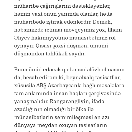
müharibə çağırışlarını dəstəkləyənlər,
həmin vaxt onun yanında olanlar, hətta
müharibədə iştirak edənlərdir. Deməli,
həbsimizdə ictimai mövqeyimiz yox, İlham
Əliyev hakimiyyətinə münasibətimiz rol
oynayır. Qısası şəxsi düşmən, ümumi
düşməndən təhlükəli sayılır.
Buna ümid edəcək qədər sadəlövh olmasam
da, hesab edirəm ki, beynəlxalq təsisatllar,
xüsusilə ABŞ Azərbaycanla bağlı məsələlərə
tam anlamında insan haqları çərçivəsində
yanaşmalıdır. Rəngarəngliyin, ifadə
azadlığının olmadığı bir ölkə ilə
münasibətlərin səmimiləşməsi ən azı
dünyaya meydan oxuyan təsisatların