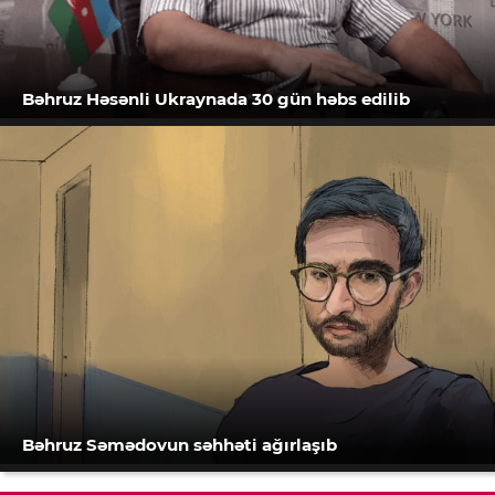
Bəhruz Həsənli Ukraynada 30 gün həbs edilib
Bəhruz Səmədovun səhhəti ağırlaşıb