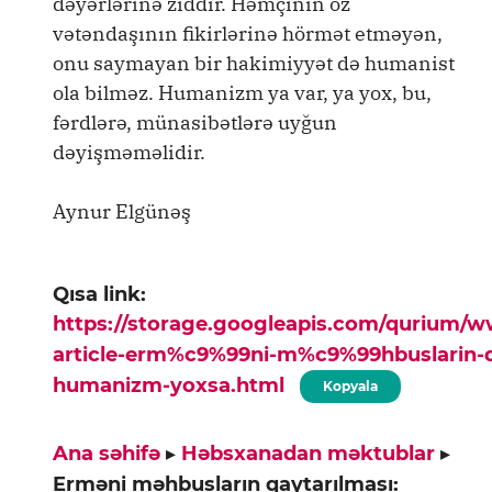
dəyərlərinə ziddir. Həmçinin öz
vətəndaşının fikirlərinə hörmət etməyən,
onu saymayan bir hakimiyyət də humanist
ola bilməz. Humanizm ya var, ya yox, bu,
fərdlərə, münasibətlərə uyğun
dəyişməməlidir.
Aynur Elgünəş
Qısa link:
https://storage.googleapis.com/qurium/
article-erm%c9%99ni-m%c9%99hbuslarin-q
humanizm-yoxsa.html
Kopyala
Ana səhifə
▸
Həbsxanadan məktublar
▸
Erməni məhbusların qaytarılması: