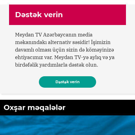
Dəstək verin
Meydan TV Azərbaycanın media
məkanındakı alternativ səsidir! İşimizin
davamlı olması üçün sizin də köməyinizə
ehtiyacımız var. Meydan TV-yə aylıq və ya
birdəfəlik yardımlarla dəstək olun.
Dəstək verin
Oxşar məqalələr