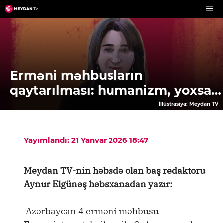
Skip
to
content
Erməni məhbusların
qaytarılması: humanizm, yoxsa…
İllüstrasiya: Meydan TV
Yayımlandı: 21 Yanvar 2026 18:47
Meydan TV-nin həbsdə olan baş redaktoru
Aynur Elgünəş həbsxanadan yazır:
Azərbaycan 4 erməni məhbusu