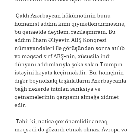
Qaldı Azərbaycan hökümətinin bunu
humanist addım kimi qiymətləndirməsinə,
bu qənaətdə deyiləm, razılaşmıram. Bu
addım İlham Əliyevin ABŞ Konqresi
nümayəndələri ilə görüşündən sonra atılıb
və məqsəd sırf ABŞ-nin, xüsusilə indi
dünyanı addımlarıyla şoka salan Trampın
istəyini həyata keçirməkdir. Bu, həmçinin
digər beynəlxalq təşkilatların Azərbaycanla
bağlı nəzərdə tutulan sanksiya və
qətnamələrinin qarşısını almağa xidmət
edir.
Təbii ki, nəticə çox önəmlidir ancaq
məqsədi də gözardı etmək olmaz. Avropa və