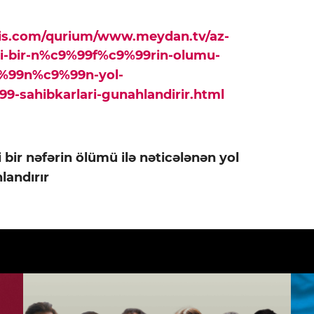
pis.com/qurium/www.meydan.tv/az-
i-bir-n%c9%99f%c9%99rin-olumu-
%99n%c9%99n-yol-
sahibkarlari-gunahlandirir.html
 bir nəfərin ölümü ilə nəticələnən yol
landırır