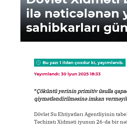
ilə nəticələnən
sahibkarları gün
Bu yazı 1 ildən çoxdur ki, yayımlanıb.
Yayımlandı: 30 İyun 2025 18:33
“
Çöküntü yerinin primitiv üsulla qapa
qiymətləndirilməsinə imkan verməyi
Dövlət Su Ehtiyatları Agentliyinin tabe
Təchizatı Xidməti iyunun 26-da bir nə