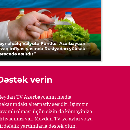
eynəlxalq Valyuta Fondu: “Azərbaycan
rzaq inflyasiyasında Rusiyadan yüksək
ərəcədə asılıdır”
Dəstək verin
eydan TV Azərbaycanın media
əkanındakı alternativ səsidir! İşimizin
avamlı olması üçün sizin də köməyinizə
htiyacımız var. Meydan TV-yə aylıq və ya
irdəfəlik yardımlarla dəstək olun.