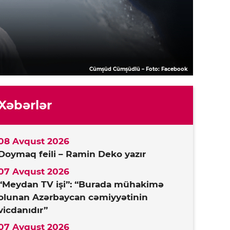
Cümşüd Cümşüdlü – Foto: Facebook
Xəbərlər
08 Avqust 2026
Doymaq feili – Ramin Deko yazır
07 Avqust 2026
“Meydan TV işi”: “Burada mühakimə
olunan Azərbaycan cəmiyyətinin
vicdanıdır”
07 Avqust 2026