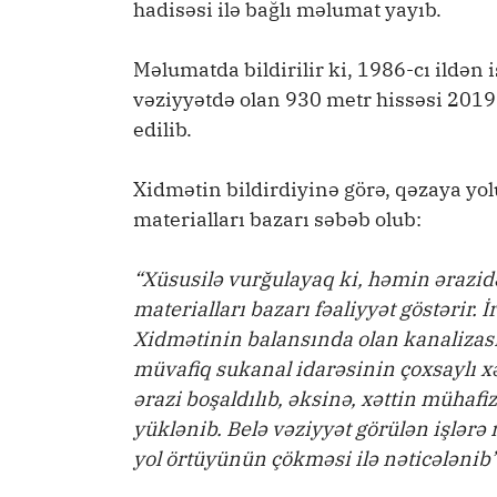
hadisəsi ilə bağlı məlumat yayıb.
Məlumatda bildirilir ki, 1986-cı ildən
vəziyyətdə olan 930 metr hissəsi 2019-c
edilib.
Xidmətin bildirdiyinə görə, qəzaya yolu
materialları bazarı səbəb olub:
“Xüsusilə vurğulayaq ki, həmin ərazidə
materialları bazarı fəaliyyət göstərir. 
Xidmətinin balansında olan kanalizasi
müvafiq sukanal idarəsinin çoxsaylı x
ərazi boşaldılıb, əksinə, xəttin mühafizə
yüklənib. Belə vəziyyət görülən işlər
yol örtüyünün çökməsi ilə nəticələnib”