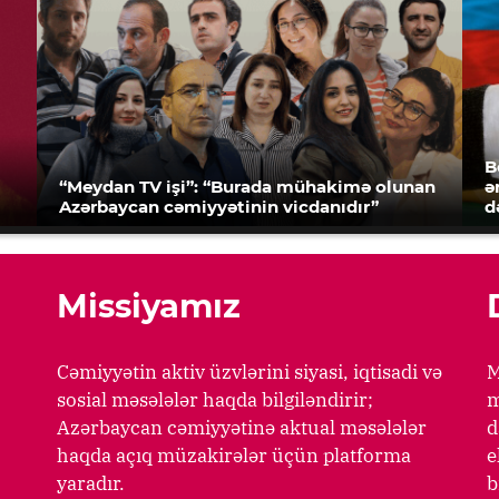
B
“Meydan TV işi”: “Burada mühakimə olunan
ə
Azərbaycan cəmiyyətinin vicdanıdır”
d
Missiyamız
Cəmiyyətin aktiv üzvlərini siyasi, iqtisadi və
M
sosial məsələlər haqda bilgiləndirir;
m
Azərbaycan cəmiyyətinə aktual məsələlər
d
haqda açıq müzakirələr üçün platforma
e
yaradır.
b