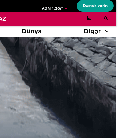
Dəstək verin
AZN 1.00₼
AZ
Dünya
Digər