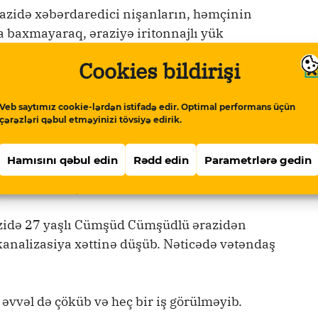
razidə xəbərdaredici nişanların, həmçinin
 baxmayaraq, əraziyə iritonnajlı yük
karlar xəbərdaredici və qadağanedici nişanları
Cookies bildirişi
Veb saytımız cookie-lərdən istifadə edir. Optimal performans üçün
llektorun üzərinin sahibkarlar tərəfindən
çərəzləri qəbul etməyinizi tövsiyə edirik.
azinin qəzalı olduğunu görməyə əngəl yaradıb.
yerinin primitiv üsulla qapadılması
Hamısını qəbul edin
Rədd edin
Parametrlərə gedin
əsinə imkan verməyib və o qəzalı əraziyə
ş verib”,
– açıqlamada deyilir.
azidə 27 yaşlı Cümşüd Cümşüdlü ərazidən
kanalizasiya xəttinə düşüb. Nəticədə vətəndaş
əvvəl də çöküb və heç bir iş görülməyib.