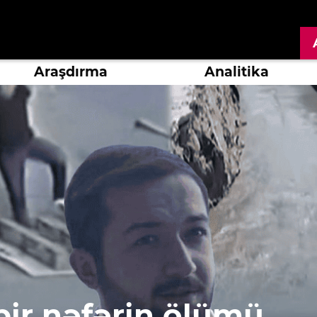
Araşdırma
Analitika
bir nəfərin ölümü