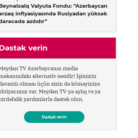
Beynəlxalq Valyuta Fondu: “Azərbaycan
ərzaq inflyasiyasında Rusiyadan yüksək
dərəcədə asılıdır”
Dəstək verin
Meydan TV Azərbaycanın media
məkanındakı alternativ səsidir! İşimizin
davamlı olması üçün sizin də köməyinizə
ehtiyacımız var. Meydan TV-yə aylıq və ya
birdəfəlik yardımlarla dəstək olun.
Dəstək verin