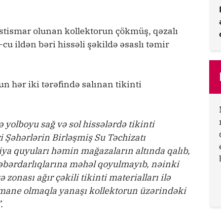
 istismar olunan kollektorun çökmüş, qəzalı
u ildən bəri hissəli şəkildə əsaslı təmir
n hər iki tərəfində salınan tikinti
 yolboyu sağ və sol hissələrdə tikinti
İri Şəhərlərin Birləşmiş Su Təchizatı
ya quyuları həmin mağazaların altında qalıb,
əbərdarlıqlarına məhəl qoyulmayıb, nəinki
 zonası ağır çəkili tikinti materialları ilə
ə mane olmaqla yanaşı kollektorun üzərindəki
.