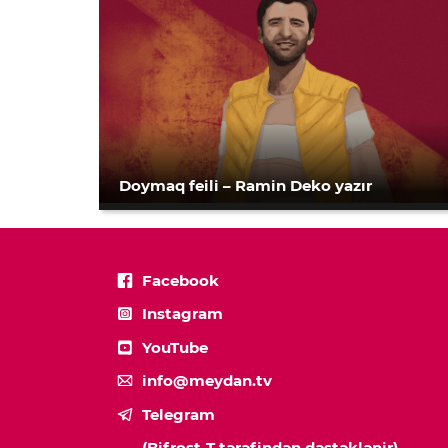
Doymaq feili – Ramin Deko yazır
Facebook
Instagram
YouTube
info@meydan.tv
Telegram
(Bifrost-T tərəfindən dəstəklənir)