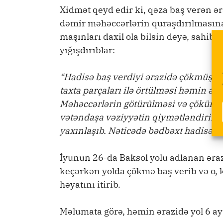
Xidmət qeyd edir ki, qəza baş verən ə
dəmir məhəccərlərin quraşdırılmasına
maşınları daxil ola bilsin deyə, sahib
yığışdırıblar:
“Hadisə baş verdiyi ərazidə çökmüş ko
taxta parçaları ilə örtülməsi həmin ər
Məhəccərlərin götürülməsi və çöküntü 
vətəndaşa vəziyyətin qiymətləndirilm
yaxınlaşıb. Nəticədə bədbəxt hadisə ba
İyunun 26-da Baksol yolu adlanan ər
keçərkən yolda çökmə baş verib və o, 
həyatını itirib.
Məlumata görə, həmin ərazidə yol 6 ay 