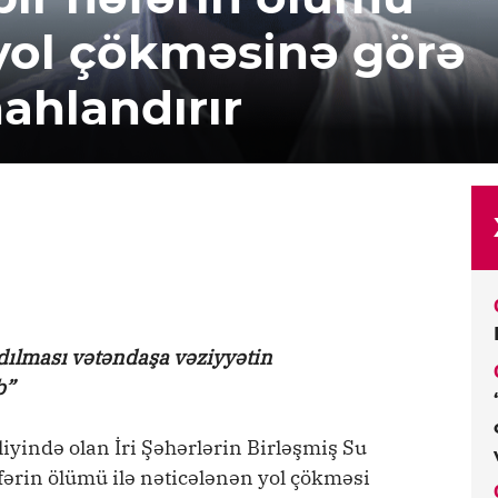
 yol çökməsinə görə
ahlandırır
dılması vətəndaşa vəziyyətin
b”
liyində olan İri Şəhərlərin Birləşmiş Su
fərin ölümü ilə nəticələnən yol çökməsi