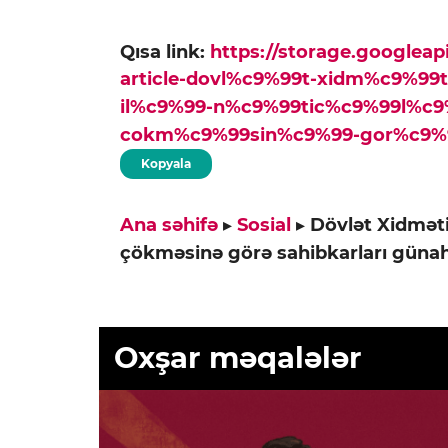
Qısa link:
https://storage.googlea
article-dovl%c9%99t-xidm%c9%99t
il%c9%99-n%c9%99tic%c9%99l%c9
cokm%c9%99sin%c9%99-gor%c9%99-
Kopyala
Ana səhifə
▸
Sosial
▸
Dövlət Xidməti
çökməsinə görə sahibkarları günah
Oxşar məqalələr