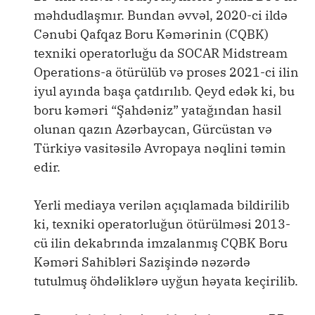
məhdudlaşmır. Bundan əvvəl, 2020-ci ildə
Cənubi Qafqaz Boru Kəmərinin (CQBK)
texniki operatorluğu da SOCAR Midstream
Operations-a ötürülüb və proses 2021-ci ilin
iyul ayında başa çatdırılıb. Qeyd edək ki, bu
boru kəməri “Şahdəniz” yatağından hasil
olunan qazın Azərbaycan, Gürcüstan və
Türkiyə vasitəsilə Avropaya nəqlini təmin
edir.
Yerli mediaya verilən açıqlamada bildirilib
ki, texniki operatorluğun ötürülməsi 2013-
cü ilin dekabrında imzalanmış CQBK Boru
Kəməri Sahibləri Sazişində nəzərdə
tutulmuş öhdəliklərə uyğun həyata keçirilib.