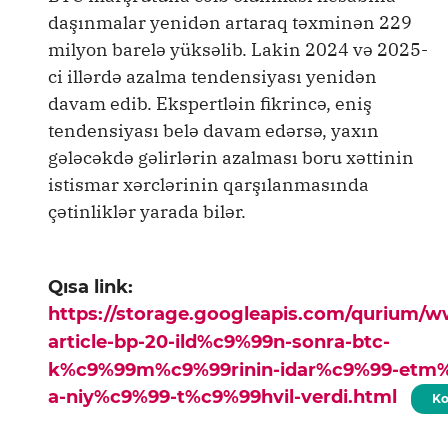
daşınmalar yenidən artaraq təxminən 229
milyon barelə yüksəlib. Lakin 2024 və 2025-
ci illərdə azalma tendensiyası yenidən
davam edib. Ekspertləin fikrincə, eniş
tendensiyası belə davam edərsə, yaxın
gələcəkdə gəlirlərin azalması boru xəttinin
istismar xərclərinin qarşılanmasında
çətinliklər yarada bilər.
Qısa link:
https://storage.googleapis.com/qurium/
article-bp-20-ild%c9%99n-sonra-btc-
k%c9%99m%c9%99rinin-idar%c9%99-etm%c
a-niy%c9%99-t%c9%99hvil-verdi.html
Ko