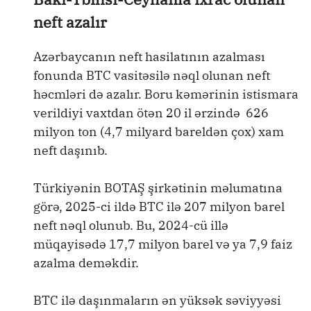
neft azalır
Azərbaycanın neft hasilatının azalması
fonunda BTC vasitəsilə nəql olunan neft
həcmləri də azalır. Boru kəmərinin istismara
verildiyi vaxtdan ötən 20 il ərzində 626
milyon ton (4,7 milyard bareldən çox) xam
neft daşınıb.
Türkiyənin BOTAŞ şirkətinin məlumatına
görə, 2025-ci ildə BTC ilə 207 milyon barel
neft nəql olunub. Bu, 2024-cü illə
müqayisədə 17,7 milyon barel və ya 7,9 faiz
azalma deməkdir.
BTC ilə daşınmaların ən yüksək səviyyəsi