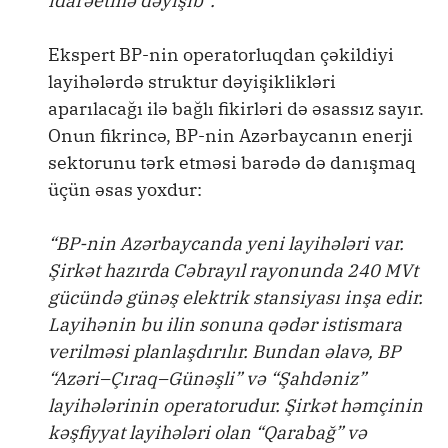
idarəetmə dəyişib”.
Ekspert BP-nin operatorluqdan çəkildiyi
layihələrdə struktur dəyişiklikləri
aparılacağı ilə bağlı fikirləri də əsassız sayır.
Onun fikrincə, BP-nin Azərbaycanın enerji
sektorunu tərk etməsi barədə də danışmaq
üçün əsas yoxdur:
“BP-nin Azərbaycanda yeni layihələri var.
Şirkət hazırda Cəbrayıl rayonunda 240 MVt
gücündə günəş elektrik stansiyası inşa edir.
Layihənin bu ilin sonuna qədər istismara
verilməsi planlaşdırılır. Bundan əlavə, BP
“Azəri–Çıraq–Günəşli” və “Şahdəniz”
layihələrinin operatorudur. Şirkət həmçinin
kəşfiyyat layihələri olan “Qarabağ” və