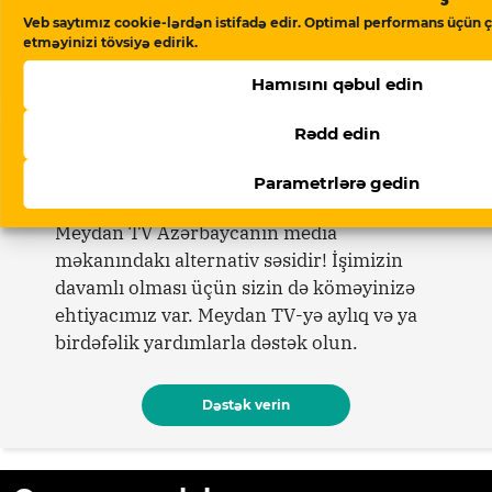
07 Avqust 2026
Veb saytımız cookie-lərdən istifadə edir. Optimal performans üçün ç
Bəhruz Həsənli Ukraynada yenidən
etməyinizi tövsiyə edirik.
həbs edilib
Hamısını qəbul edin
Rədd edin
Dəstək verin
Parametrlərə gedin
Meydan TV Azərbaycanın media
məkanındakı alternativ səsidir! İşimizin
davamlı olması üçün sizin də köməyinizə
ehtiyacımız var. Meydan TV-yə aylıq və ya
birdəfəlik yardımlarla dəstək olun.
Dəstək verin