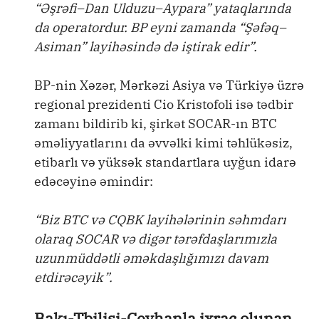
“Əşrəfi–Dan Ulduzu–Aypara” yataqlarında
da operatordur. BP eyni zamanda “Şəfəq–
Asiman” layihəsində də iştirak edir”.
BP-nin Xəzər, Mərkəzi Asiya və Türkiyə üzrə
regional prezidenti Cio Kristofoli isə tədbir
zamanı bildirib ki, şirkət SOCAR-ın BTC
əməliyyatlarını da əvvəlki kimi təhlükəsiz,
etibarlı və yüksək standartlara uyğun idarə
edəcəyinə əmindir:
“Biz BTC və CQBK layihələrinin səhmdarı
olaraq SOCAR və digər tərəfdaşlarımızla
uzunmüddətli əməkdaşlığımızı davam
etdirəcəyik”.
Bakı-Tbilisi-Ceyhanla ixrac olunan