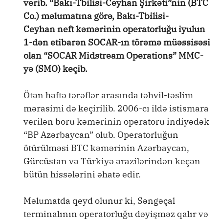
verib. “Bakı-Tbilisi-Ceyhan Şirkəti”nin (BTC
Co.) məlumatına görə, Bakı-Tbilisi-
Ceyhan neft kəmərinin operatorluğu iyulun
1-dən etibarən SOCAR-ın törəmə müəssisəsi
olan “SOCAR Midstream Operations” MMC-
yə (SMO) keçib.
Ötən həftə tərəflər arasında təhvil-təslim
mərasimi də keçirilib. 2006-cı ildə istismara
verilən boru kəmərinin operatoru indiyədək
“BP Azərbaycan” olub. Operatorluğun
ötürülməsi BTC kəmərinin Azərbaycan,
Gürcüstan və Türkiyə ərazilərindən keçən
bütün hissələrini əhatə edir.
Məlumatda qeyd olunur ki, Səngəçal
terminalının operatorluğu dəyişməz qalır və