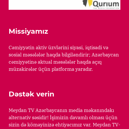
Missiyamız
Cəmiyyətin aktiv üzvlərini siyasi, iqtisadi və
sosial məsələlər haqda bilgiləndirir; Azərbaycan
cəmiyyətinə aktual məsələlər haqda açıq
müzakirələr üçün platforma yaradır.
Dəstək verin
Meydan TV Azərbaycanın media məkanındakı
alternativ səsidir! İşimizin davamlı olması üçün
sizin də köməyinizə ehtiyacımız var. Meydan TV-