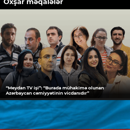
Oxşar məqalələr
“Meydan TV işi”: “Burada mühakimə olunan
Azərbaycan cəmiyyətinin vicdanıdır”