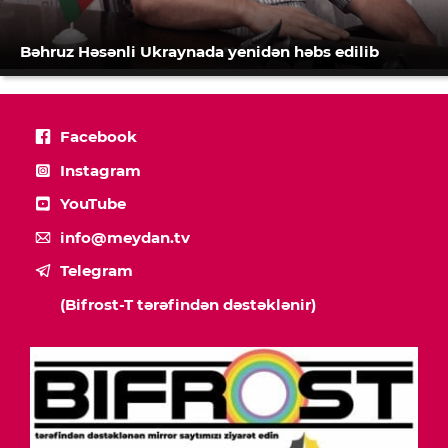
Bəhruz Həsənli Ukraynada yenidən həbs edilib
Facebook
Instagram
YouTube
info@meydan.tv
Telegram
(Bifrost-T tərəfindən dəstəklənir)