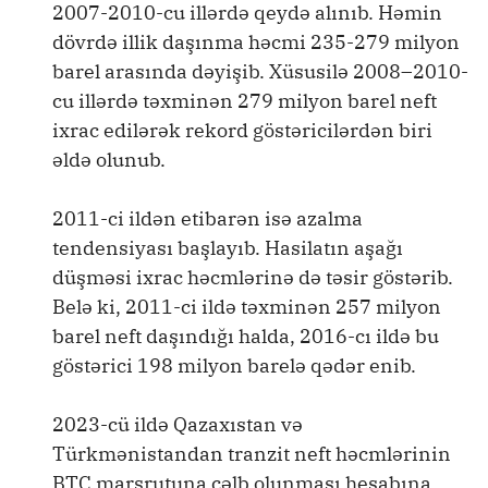
2007-2010-cu illərdə qeydə alınıb. Həmin
dövrdə illik daşınma həcmi 235-279 milyon
barel arasında dəyişib. Xüsusilə 2008–2010-
cu illərdə təxminən 279 milyon barel neft
ixrac edilərək rekord göstəricilərdən biri
əldə olunub.
2011-ci ildən etibarən isə azalma
tendensiyası başlayıb. Hasilatın aşağı
düşməsi ixrac həcmlərinə də təsir göstərib.
Belə ki, 2011-ci ildə təxminən 257 milyon
barel neft daşındığı halda, 2016-cı ildə bu
göstərici 198 milyon barelə qədər enib.
2023-cü ildə Qazaxıstan və
Türkmənistandan tranzit neft həcmlərinin
BTC marşrutuna cəlb olunması hesabına