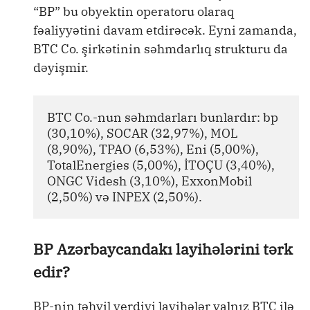
“BP” bu obyektin operatoru olaraq
fəaliyyətini davam etdirəcək. Eyni zamanda,
BTC Co. şirkətinin səhmdarlıq strukturu da
dəyişmir.
BTC Co.-nun səhmdarları bunlardır: bp 
(30,10%), SOCAR (32,97%), MOL 
(8,90%), TPAO (6,53%), Eni (5,00%), 
TotalEnergies (5,00%), İTOÇU (3,40%), 
ONGC Videsh (3,10%), ExxonMobil 
(2,50%) və INPEX (2,50%).
BP Azərbaycandakı layihələrini tərk
edir?
BP-nin təhvil verdiyi layihələr yalnız BTC ilə