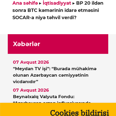
Ana səhifə
▸
İqtisadiyyat
▸
BP 20 ildən
sonra BTC kəmərinin idarə etməsini
SOCAR-a niyə təhvil verdi?
Xəbərlər
07 Avqust 2026
“Meydan TV işi”: “Burada mühakimə
olunan Azərbaycan cəmiyyətinin
vicdanıdır”
07 Avqust 2026
Beynəlxalq Valyuta Fondu:
“Azərbaycan ərzaq inflyasiyasında
Rusiyadan yüksək dərəcədə asılıdır”
Cookies bildirişi