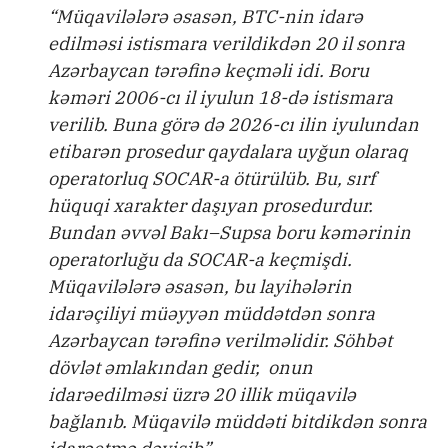
“Müqavilələrə əsasən, BTC-nin idarə
edilməsi istismara verildikdən 20 il sonra
Azərbaycan tərəfinə keçməli idi. Boru
kəməri 2006-cı il iyulun 18-də istismara
verilib. Buna görə də 2026-cı ilin iyulundan
etibarən prosedur qaydalara uyğun olaraq
operatorluq SOCAR-a ötürülüb. Bu, sırf
hüquqi xarakter daşıyan prosedurdur.
Bundan əvvəl Bakı–Supsa boru kəmərinin
operatorluğu da SOCAR-a keçmişdi.
Müqavilələrə əsasən, bu layihələrin
idarəçiliyi müəyyən müddətdən sonra
Azərbaycan tərəfinə verilməlidir. Söhbət
dövlət əmlakından gedir, onun
idarəedilməsi üzrə 20 illik müqavilə
bağlanıb. Müqavilə müddəti bitdikdən sonra