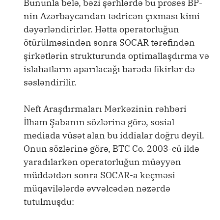
Bununla belə, bəzi şərhlərdə bu proses BP-
nin Azərbaycandan tədricən çıxması kimi
dəyərləndirirlər. Hətta operatorluğun
ötürülməsindən sonra SOCAR tərəfindən
şirkətlərin strukturunda optimallaşdırma və
islahatların aparılacağı barədə fikirlər də
səsləndirilir.
Neft Araşdırmaları Mərkəzinin rəhbəri
İlham Şabanın sözlərinə görə, sosial
mediada vüsət alan bu iddialar doğru deyil.
Onun sözlərinə görə, BTC Co. 2003-cü ildə
yaradılarkən operatorluğun müəyyən
müddətdən sonra SOCAR-a keçməsi
müqavilələrdə əvvəlcədən nəzərdə
tutulmuşdu: