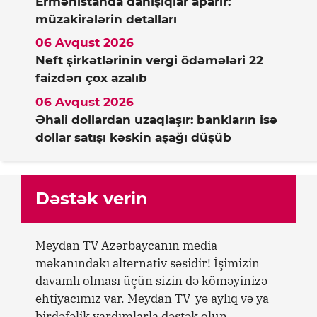
Ermənistanda danışıqlar aparır:
müzakirələrin detalları
06 Avqust 2026
Neft şirkətlərinin vergi ödəmələri 22
faizdən çox azalıb
06 Avqust 2026
Əhali dollardan uzaqlaşır: bankların isə
dollar satışı kəskin aşağı düşüb
Dəstək verin
Meydan TV Azərbaycanın media
məkanındakı alternativ səsidir! İşimizin
davamlı olması üçün sizin də köməyinizə
ehtiyacımız var. Meydan TV-yə aylıq və ya
birdəfəlik yardımlarla dəstək olun.