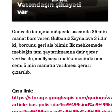
klikləyin.
Gəncədə tanışına müqavilə əsasında 35 min
manat borc verən Gülbəniz Zeynalova 3 ildir
ki, borcunu geri ala bilmir. İlk məhkəmədə
məbləğin tam qaytarılmasına dair qərar
verilsə də, apellyasiya məhkəməsində ona
cəmi 5 min manatın verilməsi qərarı
çıxarılıb.
Qısa link:
https://storage.googleapis.com/qurium/
article-bas-polis-idar%c9%99sind%c9%99ki
must%c9%99ntiq-m%c9%99n%c9%99-dedi-k