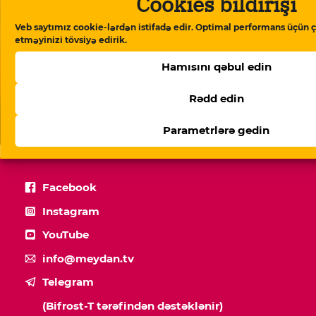
Cookies bildirişi
Veb saytımız cookie-lərdən istifadə edir. Optimal performans üçün ç
etməyinizi tövsiyə edirik.
Hamısını qəbul edin
Rədd edin
“İstəmirəm başqa ana da bunu yaşasın” – ölən
əsgərin anası
Parametrlərə gedin
Facebook
Instagram
YouTube
info@meydan.tv
Telegram
(Bifrost-T tərəfindən dəstəklənir)