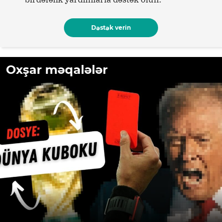
Dəstək verin
Oxşar məqalələr