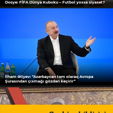
Dosye: FİFA Dünya Kuboku – Futbol yoxsa siyasət?
İlham Əliyev: “Azərbaycan tam olaraq Avropa
Şurasından çıxmağı gözdən keçirir”