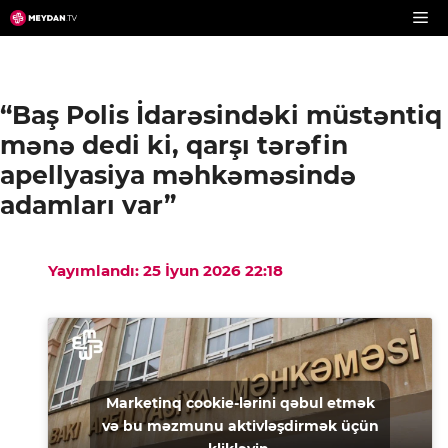
Skip
to
content
“Baş Polis İdarəsindəki müstəntiq
mənə dedi ki, qarşı tərəfin
apellyasiya məhkəməsində
adamları var”
Yayımlandı: 25 İyun 2026 22:18
Marketinq cookie-lərini qəbul etmək
və bu məzmunu aktivləşdirmək üçün