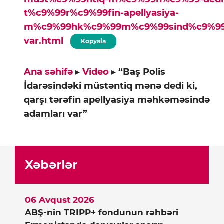
t%c9%99r%c9%99fin-apellyasiya-
m%c9%99hk%c9%99m%c9%99sind%c9%99-
var.html
Kopyala
Ana səhifə
▸
Video
▸
“Baş Polis
İdarəsindəki müstəntiq mənə dedi ki,
qarşı tərəfin apellyasiya məhkəməsində
adamları var”
Xəbərlər
06 Avqust 2026
ABŞ-nin TRIPP+ fondunun rəhbəri