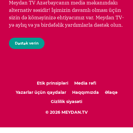
Meydan TV Azərbaycanın media məkanındakı
alternativ səsidir! İşimizin davamlı olması üçün
sizin də köməyinizə ehtiyacımız var. Meydan TV-
yə aylıq və ya birdəfəlik yardımlarla dəstək olun.
Dəstək verin
Etik prinsipləri
Media rəfi
Yazarlar üçün qaydalar
Haqqımızda
Əlaqə
Gizlilik siyasəti
© 2026 MEYDAN.TV