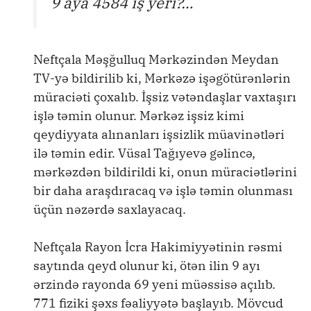
9 aya 4584 iş yeri?…
Neftçala Məşğulluq Mərkəzindən Meydan
TV-yə bildirilib ki, Mərkəzə işəgötürənlərin
müraciəti çoxalıb. İşsiz vətəndaşlar vaxtaşırı
işlə təmin olunur. Mərkəz işsiz kimi
qeydiyyata alınanları işsizlik müavinətləri
ilə təmin edir. Vüsal Tağıyevə gəlincə,
mərkəzdən bildirildi ki, onun müraciətlərini
bir daha araşdıracaq və işlə təmin olunması
üçün nəzərdə saxlayacaq.
Neftçala Rayon İcra Hakimiyyətinin rəsmi
saytında qeyd olunur ki, ötən ilin 9 ayı
ərzində rayonda 69 yeni müəssisə açılıb.
771 fiziki şəxs fəaliyyətə başlayıb. Mövcud