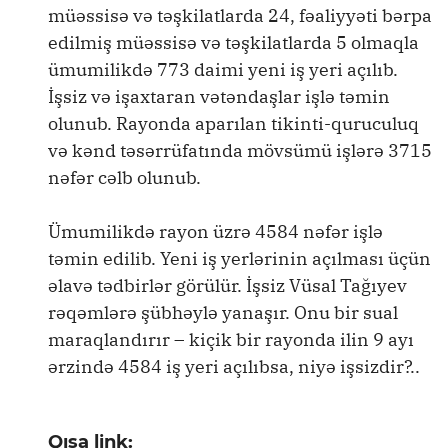
müəssisə və təşkilatlarda 24, fəaliyyəti bərpa
edilmiş müəssisə və təşkilatlarda 5 olmaqla
ümumilikdə 773 daimi yeni iş yeri açılıb.
İşsiz və işaxtaran vətəndaşlar işlə təmin
olunub. Rayonda aparılan tikinti-quruculuq
və kənd təsərrüfatında mövsümü işlərə 3715
nəfər cəlb olunub.
Ümumilikdə rayon üzrə 4584 nəfər işlə
təmin edilib. Yeni iş yerlərinin açılması üçün
əlavə tədbirlər görülür. İşsiz Vüsal Tağıyev
rəqəmlərə şübhəylə yanaşır. Onu bir sual
maraqlandırır – kiçik bir rayonda ilin 9 ayı
ərzində 4584 iş yeri açılıbsa, niyə işsizdir?..
Qısa link: