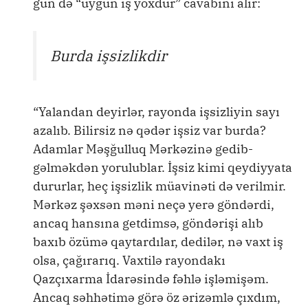
gün də “uyğun iş yoxdur” cavabını alır:
Burda işsizlikdir
“Yalandan deyirlər, rayonda işsizliyin sayı
azalıb. Bilirsiz nə qədər işsiz var burda?
Adamlar Məşğulluq Mərkəzinə gedib-
gəlməkdən yorulublar. İşsiz kimi qeydiyyata
dururlar, heç işsizlik müavinəti də verilmir.
Mərkəz şəxsən məni neçə yerə göndərdi,
ancaq hansına getdimsə, göndərişi alıb
baxıb özümə qaytardılar, dedilər, nə vaxt iş
olsa, çağırarıq. Vaxtilə rayondakı
Qazçıxarma İdarəsində fəhlə işləmişəm.
Ancaq səhhətimə görə öz ərizəmlə çıxdım,