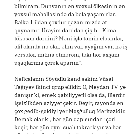
bilmirəm. Dünyanın ən yoxsul ölkəsinin ən
yoxsul məhəlləsində də belə yaşamırlar.
Bəlkə 1 ildən çoxdur qazanımızda ət
qaynamır. Ürəyim dərddən şişib… Kimə
tökəsən dərdini? Məni işlə təmin eləsinlər,
əlil olanda nə olar, əlim var, ayağım var, nə iş
versələr, imtina etmərəm, təki hər axşam
uşaqlarıma çörək aparım”.
Neftçalanın Söyüdlü kənd sakini Vüsal
Tağıyev ikinci qrup əlildir. O, Meydan TV-yə
danışır ki, əmək qabiliyyətli olsa da, illərdir
işsizlikdən əziyyət çəkir. Deyir, rayonda ən
çox gedib-gəldiyi yer Məşğulluq Mərkəzidir.
Demək olar ki, hər gün qapısından içəri
keçir, hər gün eyni sualı təkrarlayır və hər