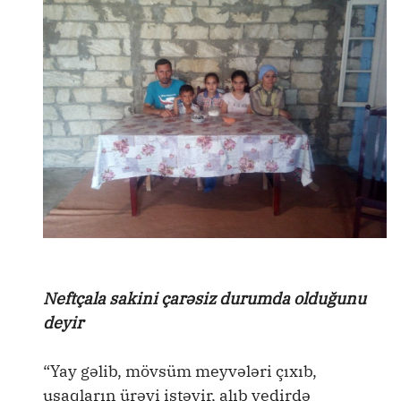
Neftçala sakini çarəsiz durumda olduğunu
deyir
“Yay gəlib, mövsüm meyvələri çıxıb,
uşaqların ürəyi istəyir, alıb yedirdə