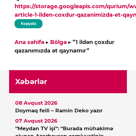
https://storage.googleapis.com/qurium/
article-1-ilden-coxdur-qazanimizda-et-qay
Kopyala
Ana səhifə
▸
Bölgə
▸
”1 ildən çoxdur
qazanımızda ət qaynamır”
Xəbərlər
08 Avqust 2026
Doymaq feili – Ramin Deko yazır
07 Avqust 2026
“Meydan TV işi”: “Burada mühakimə
olunan Azərbaycan cəmiyyətinin