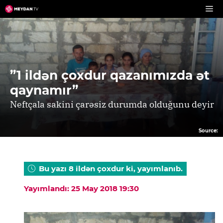
Skip
to
content
”1 ildən çoxdur qazanımızda ət
qaynamır”
Neftçala sakini çarəsiz durumda olduğunu deyir
Source:
Bu yazı 8 ildən çoxdur ki, yayımlanıb.
Yayımlandı: 25 May 2018 19:30