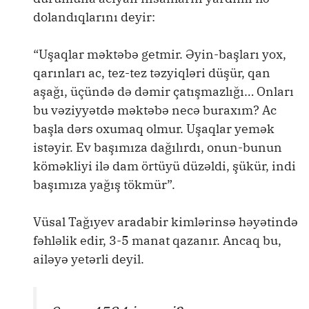
dolandıqlarını deyir:
“Uşaqlar məktəbə getmir. Əyin-başları yox,
qarınları ac, tez-tez təzyiqləri düşür, qan
aşağı, üçündə də dəmir çatışmazlığı… Onları
bu vəziyyətdə məktəbə necə buraxım? Ac
başla dərs oxumaq olmur. Uşaqlar yemək
istəyir. Ev başımıza dağılırdı, onun-bunun
köməkliyi ilə dam örtüyü düzəldi, şükür, indi
başımıza yağış tökmür”.
Vüsal Tağıyev aradabir kimlərinsə həyətində
fəhləlik edir, 3-5 manat qazanır. Ancaq bu,
ailəyə yetərli deyil.