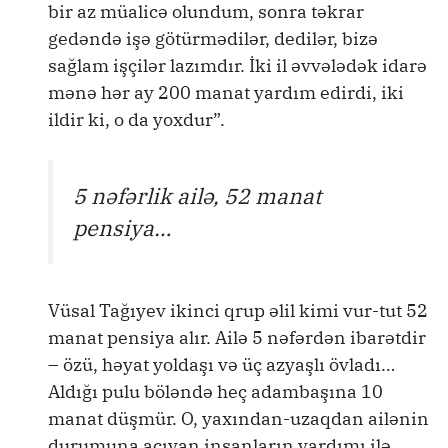
bir az müalicə olundum, sonra təkrar
gedəndə işə götürmədilər, dedilər, bizə
sağlam işçilər lazımdır. İki il əvvələdək idarə
mənə hər ay 200 manat yardım edirdi, iki
ildir ki, o da yoxdur”.
5 nəfərlik ailə, 52 manat
pensiya…
Vüsal Tağıyev ikinci qrup əlil kimi vur-tut 52
manat pensiya alır. Ailə 5 nəfərdən ibarətdir
– özü, həyat yoldaşı və üç azyaşlı övladı…
Aldığı pulu böləndə heç adambaşına 10
manat düşmür. O, yaxından-uzaqdan ailənin
durumuna acıyan insanların yardımı ilə