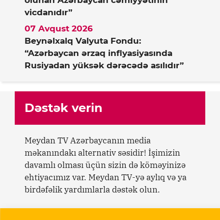
vicdanıdır”
07 Avqust 2026
Beynəlxalq Valyuta Fondu:
“Azərbaycan ərzaq inflyasiyasında
Rusiyadan yüksək dərəcədə asılıdır”
Dəstək verin
Meydan TV Azərbaycanın media
məkanındakı alternativ səsidir! İşimizin
davamlı olması üçün sizin də köməyinizə
ehtiyacımız var. Meydan TV-yə aylıq və ya
birdəfəlik yardımlarla dəstək olun.
Dəstək verin