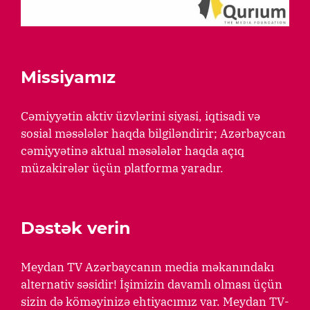
Missiyamız
Cəmiyyətin aktiv üzvlərini siyasi, iqtisadi və
sosial məsələlər haqda bilgiləndirir; Azərbaycan
cəmiyyətinə aktual məsələlər haqda açıq
müzakirələr üçün platforma yaradır.
Dəstək verin
Meydan TV Azərbaycanın media məkanındakı
alternativ səsidir! İşimizin davamlı olması üçün
sizin də köməyinizə ehtiyacımız var. Meydan TV-