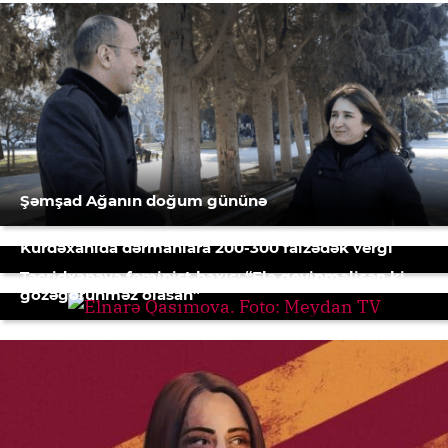
Şəmşad Ağanın doğum gününə
Kürdəxanıda dərmanlara 200-300 faizədək vergi
Təcridxanaya feminist baxış: “Elə geyinməlisən ki,
gözəgörünməz olasan”