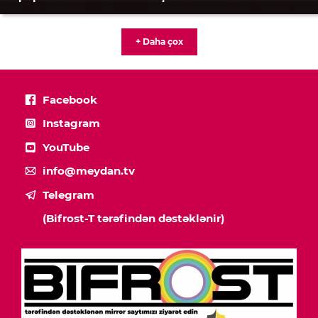
+ Daha çox
Facebook
Instagram
YouTube
info@meydan.tv
Telegram
(Bifrost-T tərəfindən dəstəklənir)