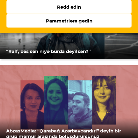
Rədd edin
Parametrlərə gedin
“Ralf, bəs sən niyə burda deyilsən?”
AbzasMedia: “Qarabağ Azərbaycandır!” deyib bir
qrup məmur arasında bölüşdürürsünüz