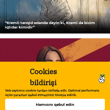
“Kremli tənqid edəndə deyin ki, Kreml də bizim
iqtidar kimidir”
Cookies
bildirişi
“Azadlıq”dan həbsə – mənim saxlanılma hekayəm”
Veb saytımız cookie-lərdən istifadə edir. Optimal performans
üçün çərəzləri qəbul etməyinizi tövsiyə edirik.
Hamısını qəbul edin