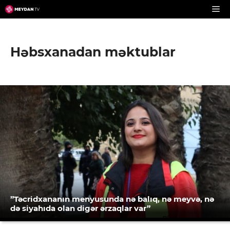
Skip
to
content
Həbsxanadan məktublar
”Təcridxananın menyusunda nə balıq, nə meyvə, nə
də siyahıda olan digər ərzaqlar var”