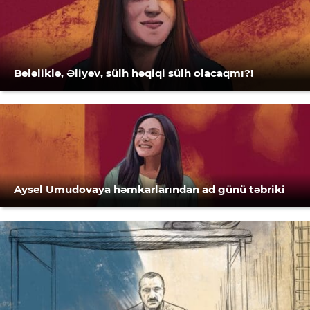
Beləliklə, Əliyev, sülh həqiqi sülh olacaqmı?!
Aysel Umudovaya həmkarlarından ad günü təbriki