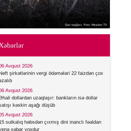
Qaz sayğacı. Foto: Meydan TV
Xəbərlər
06 Avqust 2026
Neft şirkətlərinin vergi ödəmələri 22 faizdən çox
azalıb
06 Avqust 2026
Əhali dollardan uzaqlaşır: bankların isə dollar
satışı kəskin aşağı düşüb
05 Avqust 2026
15 sutkalıq həbsdən çıxmış dini inanclı fəaldan
yenə xəbər yoxdur