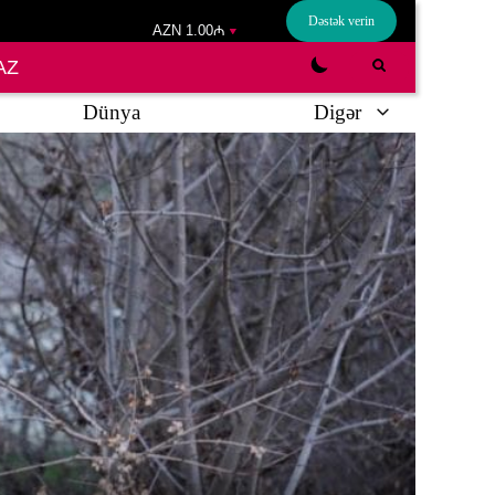
Dəstək verin
AZN 1.00₼
AZ
Dünya
Digər