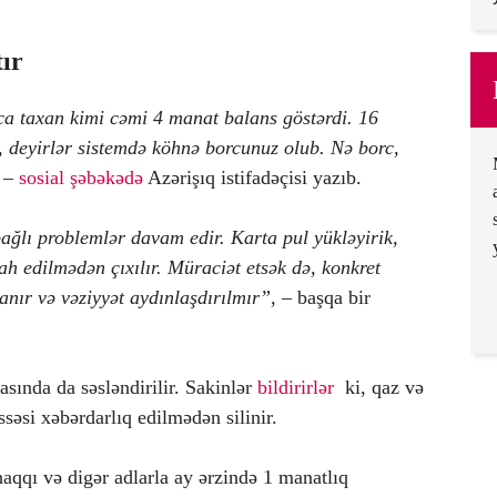
tır
a taxan kimi cəmi 4 manat balans göstərdi. 16
 deyirlər sistemdə köhnə borcunuz olub. Nə borc,
–
sosial şəbəkədə
Azərişıq istifadəçisi yazıb.
bağlı problemlər davam edir. Karta pul yükləyirik,
ah edilmədən çıxılır. Müraciət etsək də, konkret
lanır və vəziyyət aydınlaşdırılmır”
, – başqa bir
sında da səsləndirilir. Sakinlər
bildirirlər
ki, qaz və
issəsi xəbərdarlıq edilmədən silinir.
 haqqı və digər adlarla ay ərzində 1 manatlıq