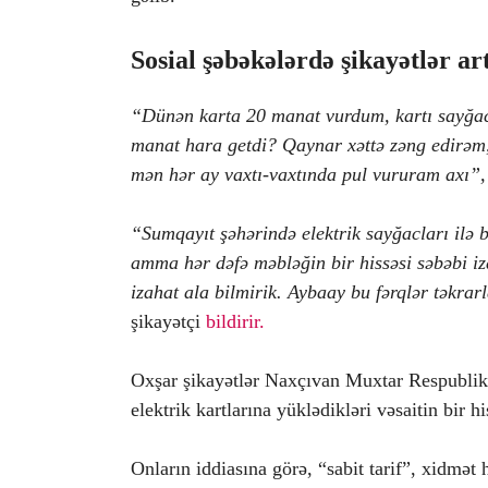
Sosial şəbəkələrdə şikayətlər ar
“Dünən karta 20 manat vurdum, kartı sayğac
manat hara getdi? Qaynar xəttə zəng edirəm,
mən hər ay vaxtı-vaxtında pul vururam axı”,
“Sumqayıt şəhərində elektrik sayğacları ilə 
amma hər dəfə məbləğin bir hissəsi səbəbi iz
izahat ala bilmirik. Aybaay bu fərqlər təkrar
şikayətçi
bildirir.
Oxşar şikayətlər Naxçıvan Muxtar Respublika
elektrik kartlarına yüklədikləri vəsaitin bir h
Onların iddiasına görə, “sabit tarif”, xidmət