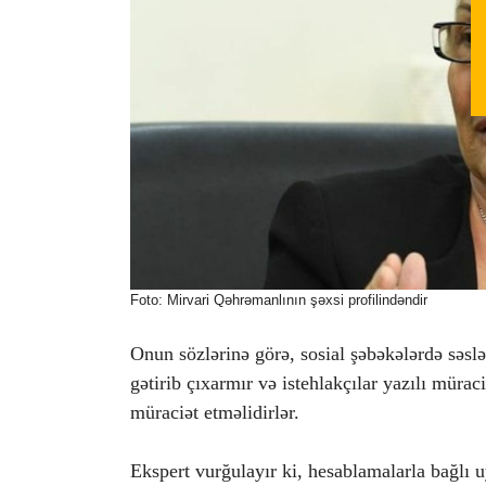
Foto: Mirvari Qəhrəmanlının şəxsi profilindəndir
Onun sözlərinə görə, sosial şəbəkələrdə səslə
gətirib çıxarmır və istehlakçılar yazılı müra
müraciət etməlidirlər.
Ekspert vurğulayır ki, hesablamalarla bağlı 