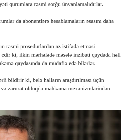
yyəti qurumlara rəsmi sorğu ünvanlamalıdırlar.
rumlar da abonentlərə hesablamaların əsasını daha
ın rəsmi prosedurlardan az istifadə etməsi
edir ki, ilkin mərhələdə məsələ inzibati qaydada həll
hkəmə qaydasında da müdafiə edə bilərlər.
li bildirir ki, belə halların araşdırılması üçün
si və zərurət olduqda məhkəmə mexanizmlərindən