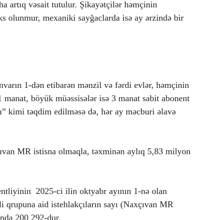
a artıq vəsait tutulur. Şikayətçilər həmçinin
əks olunmur, mexaniki sayğaclarda isə ay ərzində bir
anvarın 1-dən etibarən mənzil və fərdi evlər, həmçinin
 1 manat, böyük müəssisələr isə 3 manat sabit abonent
mı” kimi təqdim edilməsə də, hər ay məcburi əlavə
çıvan MR istisna olmaqla, təxminən aylıq 5,83 milyon
tliyinin 2025-ci ilin oktyabr ayının 1-nə olan
ali qrupuna aid istehlakçıların sayı (Naxçıvan MR
unda 200 292-dur.