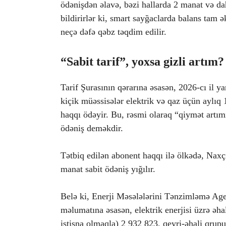
ödənişdən əlavə, bəzi hallarda 2 manat və dah
bildirirlər ki, smart sayğaclarda balans tam 
neçə dəfə qəbz təqdim edilir.
“Sabit tarif”, yoxsa gizli artım?
Tarif Şurasının qərarına əsasən, 2026-cı il y
kiçik müəssisələr elektrik və qaz üçün aylıq
haqqı ödəyir. Bu, rəsmi olaraq “qiymət artı
ödəniş deməkdir.
Tətbiq edilən abonent haqqı ilə ölkədə, Nax
manat sabit ödəniş yığılır.
Belə ki, Enerji Məsələlərini Tənzimləmə Agen
məlumatına əsasən, elektrik enerjisi üzrə əh
istisna olmaqla) 2 932 823, qeyri-əhali qrup