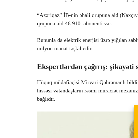
“Azəriqaz” İB-nin əhali qrupuna aid (Naxçıv
qrupuna aid 46 910 abonenti var.
Bununla da elektrik enerjisi üzrə yığılan sab
milyon manat təşkil edir.
Ekspertlərdən çağırış: şikayəti 
Hüquq müdafiəçisi Mirvari Qəhrəmanlı bildiri
hissəsi vətəndaşların rəsmi müraciət mexaniz
bağlıdır.