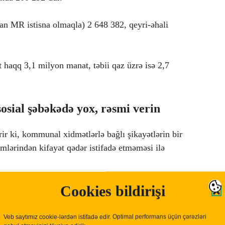
an MR istisna olmaqla) 2 648 382, qeyri-əhali
it haqq 3,1 milyon manat, təbii qaz üzrə isə 2,7
sosial şəbəkədə yox, rəsmi verin
r ki, kommunal xidmətlərlə bağlı şikayətlərin bir
mlərindən kifayət qədər istifadə etməməsi ilə
Cookies bildirişi
Veb saytımız cookie-lərdən istifadə edir. Optimal performans üçün çərəzləri