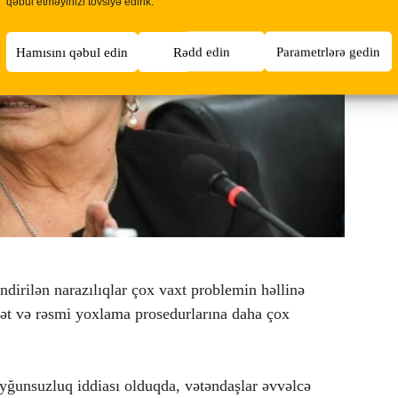
qəbul etməyinizi tövsiyə edirik.
Hamısını qəbul edin
Rədd edin
Parametrlərə gedin
ndirilən narazılıqlar çox vaxt problemin həllinə
ciət və rəsmi yoxlama prosedurlarına daha çox
uyğunsuzluq iddiası olduqda, vətəndaşlar əvvəlcə