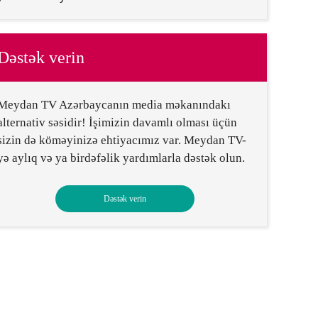
Dəstək verin
Meydan TV Azərbaycanın media məkanındakı
alternativ səsidir! İşimizin davamlı olması üçün
sizin də köməyinizə ehtiyacımız var. Meydan TV-
yə aylıq və ya birdəfəlik yardımlarla dəstək olun.
Dəstək verin