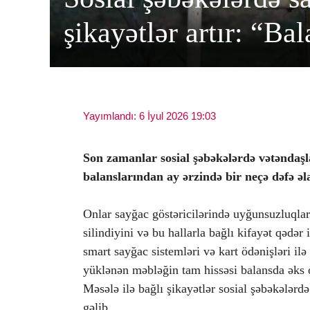
şikayətlər artır: “Bal
Yayımlandı: 6 İyul 2026 19:03
Son zamanlar sosial şəbəkələrdə vətəndaşl
balanslarından ay ərzində bir neçə dəfə əlav
Onlar sayğac göstəricilərində uyğunsuzluqla
silindiyini və bu hallarla bağlı kifayət qədər 
smart sayğac sistemləri və kart ödənişləri ilə
yüklənən məbləğin tam hissəsi balansda əks ol
Məsələ ilə bağlı şikayətlər sosial şəbəkələrd
gəlib.