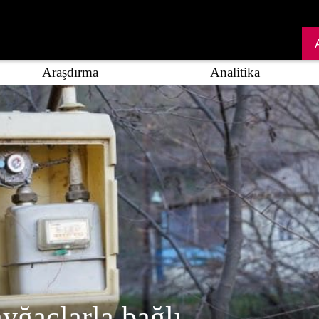
Araşdırma
Analitika
ayğaclarla bağlı