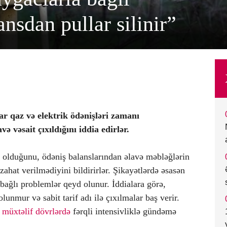
ansdan pullar silinir”
ar qaz və elektrik ödənişləri zamanı
ə vəsait çıxıldığını iddia edirlər.
r olduğunu, ödəniş balanslarından əlavə məbləğlərin
izahat verilmədiyini bildirirlər. Şikayətlərdə əsasən
 bağlı problemlər qeyd olunur. İddialara görə,
unmur və sabit tarif adı ilə çıxılmalar baş verir.
ə
müxtəlif dövrlərdə
fərqli intensivliklə gündəmə