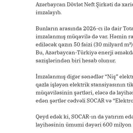
Azərbaycan Dövlət Neft Şirkəti də xari
imzalayıb.
Bunların arasında 2026-cı ilə dair To
imzalanmış müqavilə də var. Həmin ra
ediləcək qazın 50 faizi (30 milyard m³
Bu, Azərbaycan-Türkiyə enerji əməkdaş
sazişlərindən biri hesab olunur.
İmzalanmış digər sənədlər “Niş” elektri
qazla işləyən elektrik stansiyasının t
müqaviləsinin şərtləri, eləcə də lay
edən şərtlər cədvəli SOCAR və “Elektr
Qeyd edək ki, SOCAR-ın da yatırım edə
layihəsinin ümumi dəyəri 600 milyon a