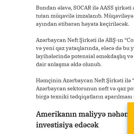
Bundan əlavə, SOCAR ilə AASS şirkəti 
tutan müqavilə imzalanıb. Müqaviləyə ə
ayından etibarən həyata keçiriləcək.
Azərbaycan Neft Şirkəti ilə ABŞ-ın “C
və yeni qaz yataqlarında, eləcə də bu 
layihələrində potensial əməkdaşlıq və
dair anlaşma əldə olunub.
Həmçinin Azərbaycan Neft Şirkəti ilə
Azərbaycan sektorunun neft və qaz po
birgə texniki tədqiqatların aparılması r
Amerikanın maliyyə nəhənglə
investisiya edəcək