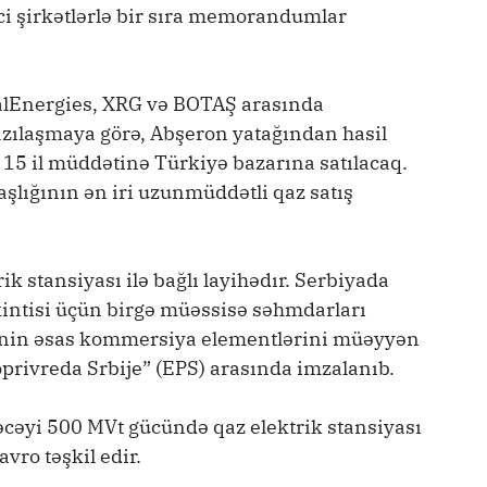
ci şirkətlərlə bir sıra memorandumlar
talEnergies, XRG və BOTAŞ arasında
zılaşmaya görə, Abşeron yatağından hasil
) 15 il müddətinə Türkiyə bazarına satılacaq.
lığının ən iri uzunmüddətli qaz satış
k stansiyası ilə bağlı layihədır. Serbiyada
ikintisi üçün birgə müəssisə səhmdarları
ihənin əsas kommersiya elementlərini müəyyən
oprivreda Srbije” (EPS) arasında imzalanıb.
cəyi 500 MVt gücündə qaz elektrik stansiyası
vro təşkil edir.