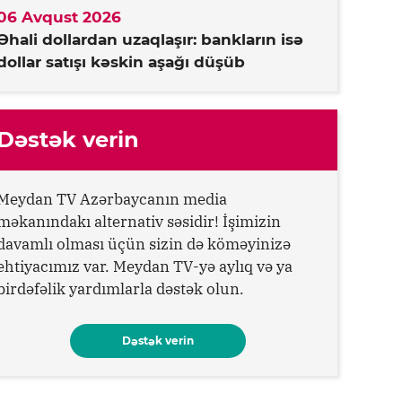
06 Avqust 2026
Əhali dollardan uzaqlaşır: bankların isə
dollar satışı kəskin aşağı düşüb
Dəstək verin
Meydan TV Azərbaycanın media
məkanındakı alternativ səsidir! İşimizin
davamlı olması üçün sizin də köməyinizə
ehtiyacımız var. Meydan TV-yə aylıq və ya
birdəfəlik yardımlarla dəstək olun.
Dəstək verin