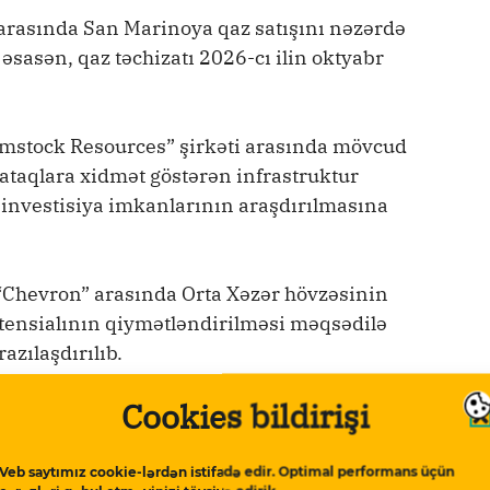
arasında San Marinoya qaz satışını nəzərdə
sasən, qaz təchizatı 2026-cı ilin oktyabr
omstock Resources” şirkəti arasında mövcud
yataqlara xidmət göstərən infrastruktur
 investisiya imkanlarının araşdırılmasına
 “Chevron” arasında Orta Xəzər hövzəsinin
tensialının qiymətləndirilməsi məqsədilə
azılaşdırılıb.
Cookies bildirişi
ri Azərbaycan enerji layihələrinə
Veb saytımız cookie-lərdən istifadə edir. Optimal performans üçün