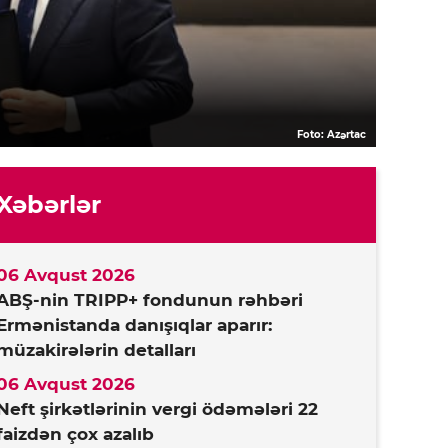
Foto: Azərtac
Xəbərlər
06 Avqust 2026
ABŞ-nin TRIPP+ fondunun rəhbəri
Ermənistanda danışıqlar aparır:
müzakirələrin detalları
06 Avqust 2026
Neft şirkətlərinin vergi ödəmələri 22
faizdən çox azalıb