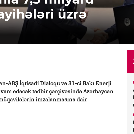
layihələri üzrə
n-ABŞ İqtisadi Dialoqu və 31-ci Bakı Enerji
davam edəcək tədbir çərçivəsində Azərbaycan
ıq müqavilələrin imzalanmasına dair