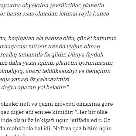
ayaxma obyektinə çevrilirdilər, planetin
ər hansı əsas olmadan ictimai rəylə küncə
bu, həqiqətən əla hadisə oldu, çünki hamımız
əri dırnaqarası müasir trendə uyğun olmaq
 reallıq tamamilə fərqlidir. Dünya faydalı
ız daha yaxşı iqlimi, planetin qorunmasını
olmalıyıq, enerji təhlükəsizliyi və həmçinin
qla yanaşı öz gələcəyimizi
doğru aparan yol belədir!”.
, ölkələr neft və qazın mövcud olmasına görə
qaz digər adi əmtəə kimidir: “Hər bir ölkə
ndə olanı öz inkişafı üçün istifadə edir. Öz
a məhz belə hal idi. Neft və qaz bizim üçün