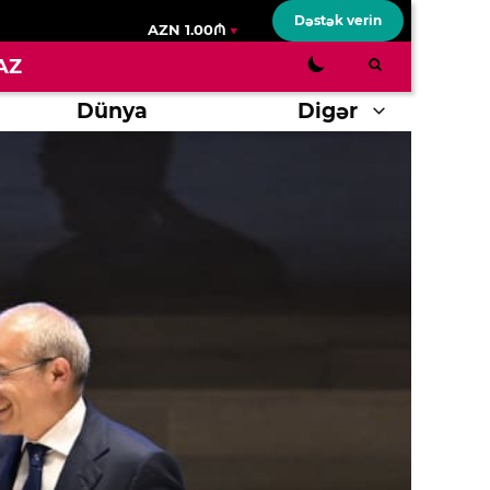
Dəstək verin
AZN 1.00₼
AZ
Dünya
Digər