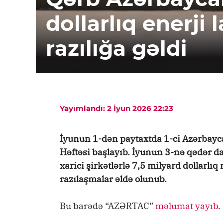
dollarlıq enerji 
razılığa gəldi
Yayımlandı: 2 İyun 2026 22:23
İyunun 1-dən paytaxtda 1-ci Azərbayca
Həftəsi başlayıb. İyunun 3-nə qədər 
xarici şirkətlərlə 7,5 milyard dollarl
razılaşmalar əldə olunub.
Bu barədə “AZƏRTAC”
məlumat yayıb
.