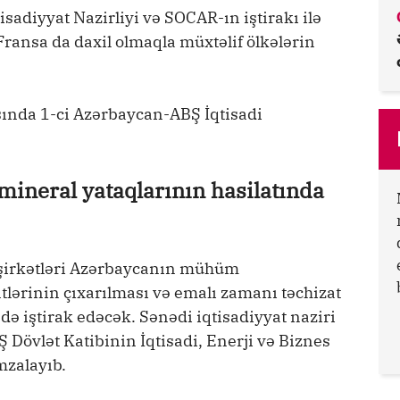
sadiyyat Nazirliyi və SOCAR-ın iştirakı ilə
ransa da daxil olmaqla müxtəlif ölkələrin
ında 1-ci Azərbaycan-ABŞ İqtisadi
mineral yataqlarının hasilatında
 şirkətləri Azərbaycanın mühüm
tlərinin çıxarılması və emalı zamanı təchizat
də iştirak edəcək. Sənədi iqtisadiyyat naziri
Dövlət Katibinin İqtisadi, Enerji və Biznes
mzalayıb.