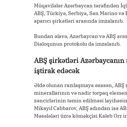
Müqavilələr Azərbaycan tərəfindən İqti
ABŞ, Türkiyə, Serbiya, San Marino və F
aparıcı şirkətləri arasında imzalanıb.
Bundan əlavə, Azərbaycan və ABŞ aras
Dialoqunun protokolu da imzalanıb.
ABŞ şirkətləri Azərbaycanın 
iştirak edəcək
Əldə olunan razılaşmaya əsasən, ABŞ
minerallarının və nadir torpaq elemen
zəncirlərinin təmin edilməsi layihəsin
Mikayıl Cabbarov, ABŞ adından isə ABŞ 
Məsələləri üzrə köməkçisi Kaleb Orr i