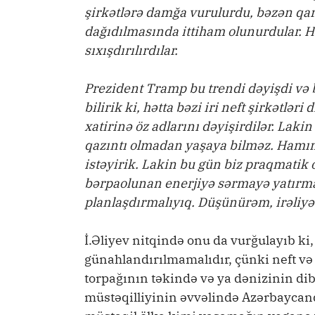
şirkətlərə damğa vurulurdu, bəzən qar
dağıdılmasında ittiham olunurdular. H
sıxışdırılırdılar.
Prezident Tramp bu trendi dəyişdi və 
bilirik ki, hətta bəzi iri neft şirkətl
xatirinə öz adlarını dəyişirdilər. Lakin
qazıntı olmadan yaşaya bilməz. Hamım
istəyirik. Lakin bu gün biz praqmatik 
bərpaolunan enerjiyə sərmayə yatırma
planlaşdırmalıyıq. Düşünürəm, irəliyə 
İ.Əliyev nitqində onu da vurğulayıb ki
günahlandırılmamalıdır, çünki neft və 
torpağının təkində və ya dənizinin dibi
müstəqilliyinin əvvəlində Azərbaycand