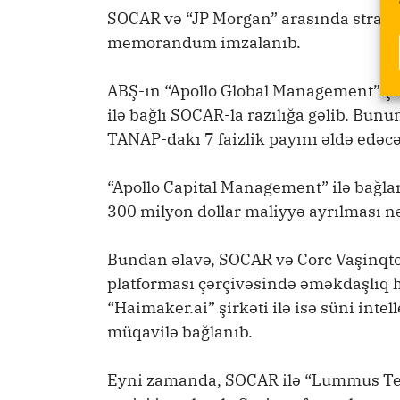
SOCAR və “JP Morgan” arasında stratej
memorandum imzalanıb.
ABŞ-ın “Apollo Global Management” şir
ilə bağlı SOCAR-la razılığa gəlib. Bu
TANAP-dakı 7 faizlik payını əldə edəc
“Apollo Capital Management” ilə bağl
300 milyon dollar maliyyə ayrılması nə
Bundan əlavə, SOCAR və Corc Vaşinqto
platforması çərçivəsində əməkdaşlı
“Haimaker.ai” şirkəti ilə isə süni inte
müqavilə bağlanıb.
Eyni zamanda, SOCAR ilə “Lummus Tec