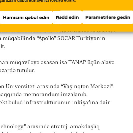
çərəzləri qəbul etməyinizi tövsiyə edirik.
i layihələrin maliyyələşdirilməsi üzrə
Hamısını qəbul edin
Rədd edin
Parametrlərə gedin
kəti isə TANAP layihəsinə investisiya dəstəyi
nun müqabilində “Apollo” SOCAR Türkiyənin
ək.
anan müqaviləyə əsasən isə TANAP üçün əlavə
zərdə tutulur.
n Universiteti arasında “Vaşinqton Mərkəzi”
q haqqında memorandum imzalanıb.
llekt bulud infrastrukturunun inkişafına dair
hnology” arasında strateji əməkdaşlıq