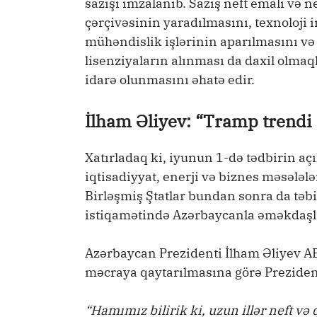
sazişi imzalanıb. Saziş neft emalı və 
çərçivəsinin yaradılmasını, texnoloji i
mühəndislik işlərinin aparılmasını və
lisenziyaların alınması da daxil olmaq
idarə olunmasını əhatə edir.
İlham Əliyev: “Tramp trendi
Xatırladaq ki, iyunun 1-də tədbirin aç
iqtisadiyyat, enerji və biznes məsələlə
Birləşmiş Ştatlar bundan sonra da təbi
istiqamətində Azərbaycanla əməkdaşl
Azərbaycan Prezidenti İlham Əliyev A
məcraya qaytarılmasına görə Preziden
“Hamımız bilirik ki, uzun illər neft və 