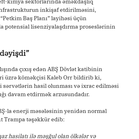
neft-kimya sektorlarında əməkdaşlıq
nfrastrukturun inkişaf etdirilməsini,
 “Petkim Baş Planı” layihəsi üçün
la potensial lisenziyalaşdırma proseslərinin
 dəyişdi”
ılışında çıxış edən ABŞ Dövlət katibinin
ri üzrə köməkçisi Kaleb Orr bildirib ki,
i sərvətlərin hasil olunması və ixrac edilməsi
ığı davam etdirmək arzusundadır.
BŞ-la enerji məsələsinin yenidən normal
t Trampa təşəkkür edib:
qaz hasilatı ilə məşğul olan ölkələr və