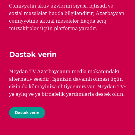
Cəmiyyətin aktiv üzvlərini siyasi, iqtisadi və
sosial məsələlər haqda bilgiləndirir; Azərbaycan
cəmiyyətinə aktual məsələlər haqda açıq
müzakirələr üçün platforma yaradır.
Dəstək verin
Meydan TV Azərbaycanın media məkanındakı
alternativ səsidir! İşimizin davamlı olması üçün
sizin də köməyinizə ehtiyacımız var. Meydan TV-
yə aylıq və ya birdəfəlik yardımlarla dəstək olun.
Dəstək verin