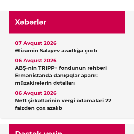
Xəbərlər
07 Avqust 2026
Əlizamin Salayev azadlığa çıxıb
06 Avqust 2026
ABŞ-nin TRIPP+ fondunun rəhbəri
Ermənistanda danışıqlar aparır:
müzakirələrin detalları
06 Avqust 2026
Neft şirkətlərinin vergi ödəmələri 22
faizdən çox azalıb
Dəstək verin