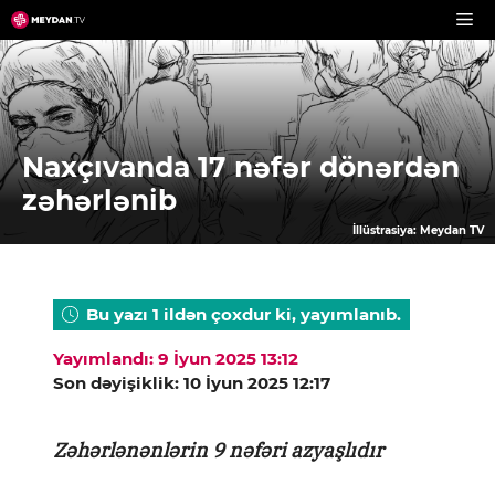
Skip
to
content
Naxçıvanda 17 nəfər dönərdən
zəhərlənib
İllüstrasiya: Meydan TV
Bu yazı 1 ildən çoxdur ki, yayımlanıb.
Yayımlandı: 9 İyun 2025 13:12
Son dəyişiklik: 10 İyun 2025 12:17
Zəhərlənənlərin 9 nəfəri azyaşlıdır