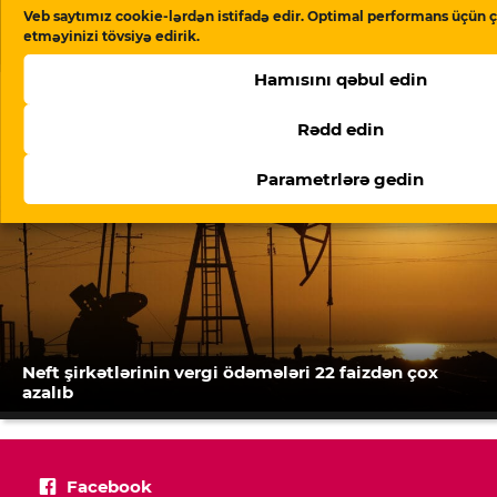
Veb saytımız cookie-lərdən istifadə edir. Optimal performans üçün ç
ABŞ-nin TRIPP+ fondunun rəhbəri Ermənistanda
etməyinizi tövsiyə edirik.
danışıqlar aparır: müzakirələrin detalları
Hamısını qəbul edin
Rədd edin
Parametrlərə gedin
Neft şirkətlərinin vergi ödəmələri 22 faizdən çox
azalıb
Facebook