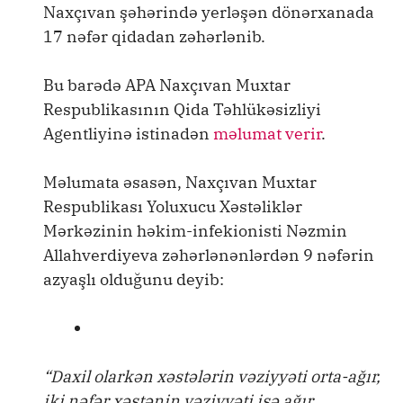
Naxçıvan şəhərində yerləşən dönərxanada
17 nəfər qidadan zəhərlənib.
Bu barədə APA Naxçıvan Muxtar
Respublikasının Qida Təhlükəsizliyi
Agentliyinə istinadən
məlumat verir
.
Məlumata əsasən, Naxçıvan Muxtar
Respublikası Yoluxucu Xəstəliklər
Mərkəzinin həkim-infekionisti Nəzmin
Allahverdiyeva zəhərlənənlərdən 9 nəfərin
azyaşlı olduğunu deyib:
“Daxil olarkən xəstələrin vəziyyəti orta-ağır,
iki nəfər xəstənin vəziyyəti isə ağır