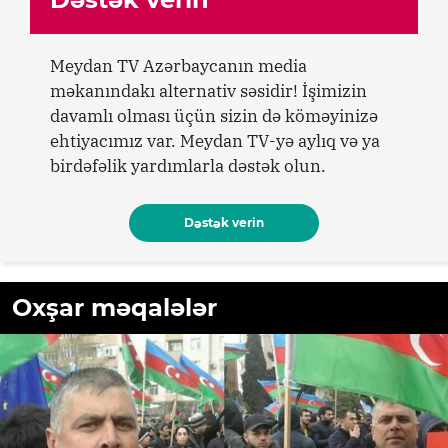
Meydan TV Azərbaycanın media
məkanındakı alternativ səsidir! İşimizin
davamlı olması üçün sizin də köməyinizə
ehtiyacımız var. Meydan TV-yə aylıq və ya
birdəfəlik yardımlarla dəstək olun.
Dəstək verin
Oxşar məqalələr