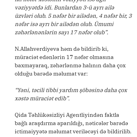
vəziyyətdə idi. Bunlardan 3-ü ayrı ailə
üzvləri olub. 5 nəfər bir ailədən, 4 nəfər bir, 3
nəfər isə ayrı bir ailədən olub. Ümumi
zəhərlənənlərin sayı 17 nəfər olub”.
N.Allahverdiyeva həm də bildirib ki,
müraciət edənlərin 17 nəfər olmasına
baxmayaraq, zəhərlənmə halının daha çox
olduğu barədə məlumat var:
“Yəni, təcili tibbi yardım şöbəsinə daha çox
xəstə müraciət edib”.
Qida Təhlükəsizliyi Agentliyindən faktla
bağlı araşdırma aparıldığı, nəticələr barədə
ictimaiyyətə məlumat veriləcəyi də bildirilib.