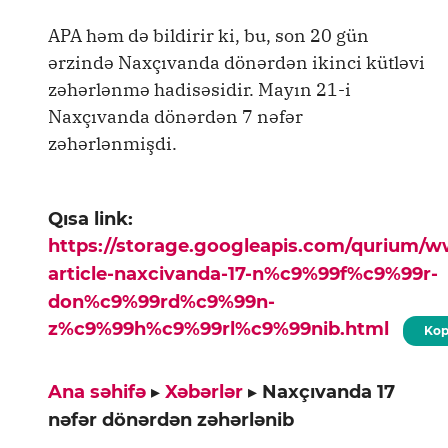
APA həm də bildirir ki, bu, son 20 gün
ərzində Naxçıvanda dönərdən ikinci kütləvi
zəhərlənmə hadisəsidir. Mayın 21-i
Naxçıvanda dönərdən 7 nəfər
zəhərlənmişdi.
Qısa link:
https://storage.googleapis.com/qurium/
article-naxcivanda-17-n%c9%99f%c9%99r-
don%c9%99rd%c9%99n-
z%c9%99h%c9%99rl%c9%99nib.html
Kop
Ana səhifə
▸
Xəbərlər
▸
Naxçıvanda 17
nəfər dönərdən zəhərlənib