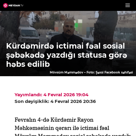
Skip
to
content
Kürdəmirdə ictimai fəal sosial
şəbəkədə yazdığı statusa görə
həbs edilib
Mövsüm Məmmədov – Foto: Şəxsi Facebook səhifəsi
Yayımlandı: 4 Fevral 2026 19:04
Son dəyişiklik: 4 Fevral 2026 20:36
Fevralın 4-də Kürdəmir Rayon
Məhkəməsinin qərarı ilə ictimai fəal