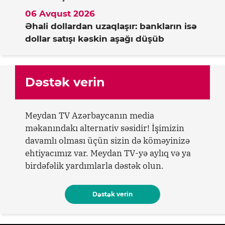
06 Avqust 2026
Əhali dollardan uzaqlaşır: bankların isə
dollar satışı kəskin aşağı düşüb
Dəstək verin
Meydan TV Azərbaycanın media
məkanındakı alternativ səsidir! İşimizin
davamlı olması üçün sizin də köməyinizə
ehtiyacımız var. Meydan TV-yə aylıq və ya
birdəfəlik yardımlarla dəstək olun.
Dəstək verin