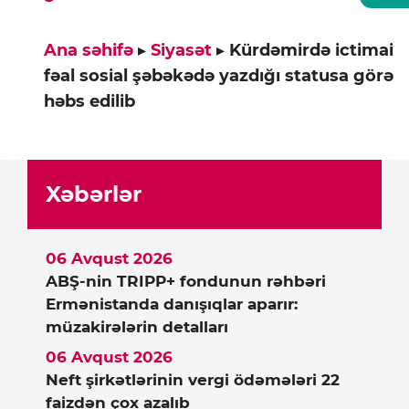
Ana səhifə
▸
Siyasət
▸
Kürdəmirdə ictimai
fəal sosial şəbəkədə yazdığı statusa görə
həbs edilib
Xəbərlər
06 Avqust 2026
ABŞ-nin TRIPP+ fondunun rəhbəri
Ermənistanda danışıqlar aparır:
müzakirələrin detalları
06 Avqust 2026
Neft şirkətlərinin vergi ödəmələri 22
faizdən çox azalıb