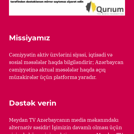
Missiyamız
Cəmiyyətin aktiv üzvlərini siyasi, iqtisadi və
sosial məsələlər haqda bilgiləndirir; Azərbaycan
cəmiyyətinə aktual məsələlər haqda açıq
müzakirələr üçün platforma yaradır.
Dəstək verin
Meydan TV Azərbaycanın media məkanındakı
alternativ səsidir! İşimizin davamlı olması üçün