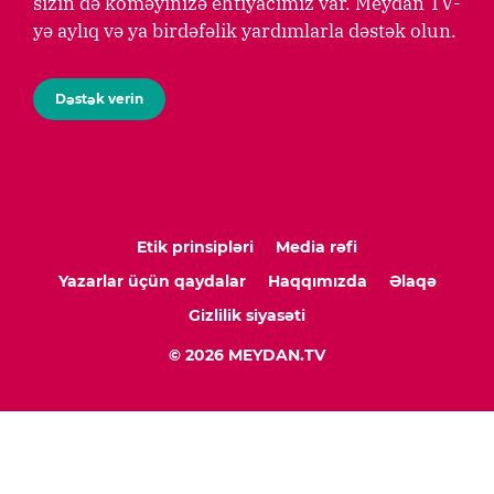
sizin də köməyinizə ehtiyacımız var. Meydan TV-
yə aylıq və ya birdəfəlik yardımlarla dəstək olun.
Dəstək verin
Etik prinsipləri
Media rəfi
Yazarlar üçün qaydalar
Haqqımızda
Əlaqə
Gizlilik siyasəti
© 2026 MEYDAN.TV