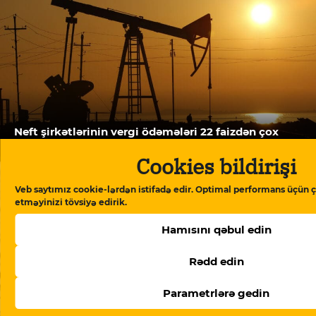
Neft şirkətlərinin vergi ödəmələri 22 faizdən çox
azalıb
Cookies bildirişi
Veb saytımız cookie-lərdən istifadə edir. Optimal performans üçün ç
etməyinizi tövsiyə edirik.
Hamısını qəbul edin
Rədd edin
Parametrlərə gedin