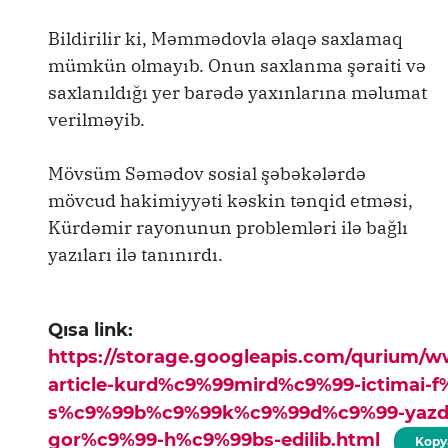
Bildirilir ki, Məmmədovla əlaqə saxlamaq
mümkün olmayıb. Onun saxlanma şəraiti və
saxlanıldığı yer barədə yaxınlarına məlumat
verilməyib.
Mövsüm Səmədov sosial şəbəkələrdə
mövcud hakimiyyəti kəskin tənqid etməsi,
Kürdəmir rayonunun problemləri ilə bağlı
yazıları ilə tanınırdı.
Qısa link:
https://storage.googleapis.com/qurium/
article-kurd%c9%99mird%c9%99-ictimai-f%
s%c9%99b%c9%99k%c9%99d%c9%99-yazdig
gor%c9%99-h%c9%99bs-edilib.html
Kopy