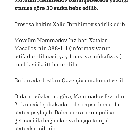
Mövsüm Məmmədov sosial şəbəkədə yazdığı
statusa görə 30 sutka həbs edilib.
Prosesə hakim Xaliq İbrahimov sədrlik edib.
Mövsüm Məmmədov İnzibati Xətalar
Məcəlləsinin 388-1.1 (informasiyanın
istifadə edilməsi, yayılması və mühafizəsi)
maddəsi ilə ittiham edilir.
Bu barədə dostları Qəzetçiyə məlumat verib.
Onların sözlərinə görə, Məmmədov fevralın
2-də sosial şəbəkədə polisə aparılması ilə
status paylaşıb. Daha sonra onun polisə
getməsi ilə bağlı olan və başqa tənqidi
statusları silinib.