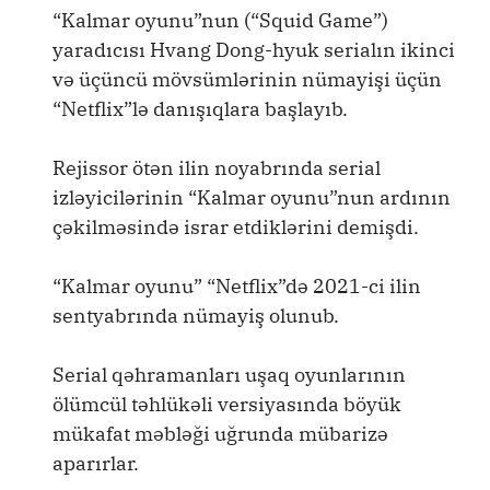
“Kalmar oyunu”nun (“Squid Game”)
yaradıcısı Hvang Dong-hyuk serialın ikinci
və üçüncü mövsümlərinin nümayişi üçün
“Netflix”lə danışıqlara başlayıb.
Rejissor ötən ilin noyabrında serial
izləyicilərinin “Kalmar oyunu”nun ardının
çəkilməsində israr etdiklərini demişdi.
“Kalmar oyunu” “Netflix”də 2021-ci ilin
sentyabrında nümayiş olunub.
Serial qəhramanları uşaq oyunlarının
ölümcül təhlükəli versiyasında böyük
mükafat məbləği uğrunda mübarizə
aparırlar.