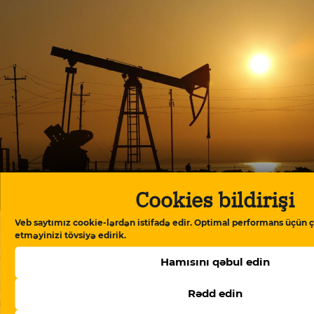
Neft şirkətlərinin vergi ödəmələri 22 faizdən çox
Cookies bildirişi
azalıb
Veb saytımız cookie-lərdən istifadə edir. Optimal performans üçün ç
etməyinizi tövsiyə edirik.
Hamısını qəbul edin
Rədd edin