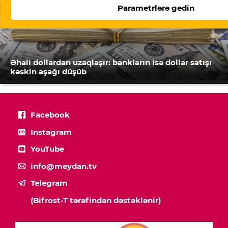
Parametrlərə gedin
Əhali dollardan uzaqlaşır: bankların isə dollar satışı
kəskin aşağı düşüb
Facebook
Instagram
YouTube
info@meydan.tv
Telegram
(Bifrost-T tərəfindən dəstəklənir)