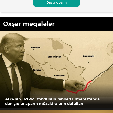
Dəstək verin
Oxşar məqalələr
ABŞ-nin TRIPP+ fondunun rəhbəri Ermənistanda
danışıqlar aparır: müzakirələrin detalları