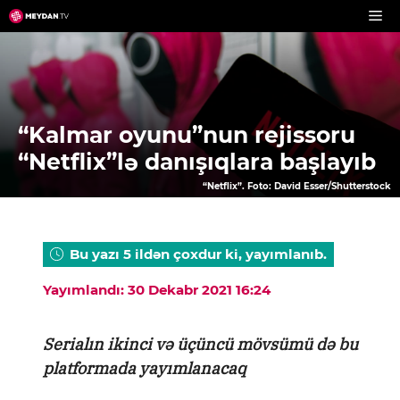
Skip
to
content
“Kalmar oyunu”nun rejissoru
“Netflix”lə danışıqlara başlayıb
“Netflix”. Foto: David Esser/Shutterstock
Bu yazı 5 ildən çoxdur ki, yayımlanıb.
Yayımlandı: 30 Dekabr 2021 16:24
Serialın ikinci və üçüncü mövsümü də bu
platformada yayımlanacaq