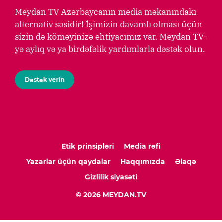
Meydan TV Azərbaycanın media məkanındakı
alternativ səsidir! İşimizin davamlı olması üçün
sizin də köməyinizə ehtiyacımız var. Meydan TV-
yə aylıq və ya birdəfəlik yardımlarla dəstək olun.
Dəstək verin
Etik prinsipləri
Media rəfi
Yazarlar üçün qaydalar
Haqqımızda
Əlaqə
Gizlilik siyasəti
© 2026 MEYDAN.TV