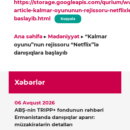
https://storage.googleapis.com/qurium/
article-kalmar-oyununun-rejissoru-netflixl
baslayib.html
Kopyala
Ana səhifə
▸
Mədəniyyət
▸
“Kalmar
oyunu”nun rejissoru “Netflix”lə
danışıqlara başlayıb
Xəbərlər
06 Avqust 2026
ABŞ-nin TRIPP+ fondunun rəhbəri
Ermənistanda danışıqlar aparır:
müzakirələrin detalları