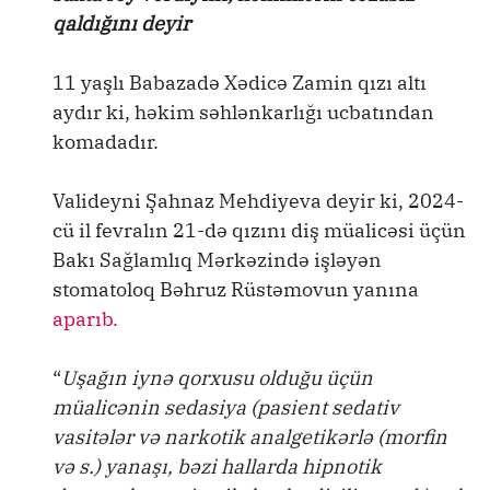
qaldığını deyir
11 yaşlı Babazadə Xədicə Zamin qızı altı
aydır ki, həkim səhlənkarlığı ucbatından
komadadır.
Valideyni Şahnaz Mehdiyeva deyir ki, 2024-
cü il fevralın 21-də qızını diş müalicəsi üçün
Bakı Sağlamlıq Mərkəzində işləyən
stomatoloq Bəhruz Rüstəmovun yanına
aparıb.
“
Uşağın iynə qorxusu olduğu üçün
müalicənin sedasiya (pasient sedativ
vasitələr və narkotik analgetikərlə (morfin
və s.) yanaşı, bəzi hallarda hipnotik