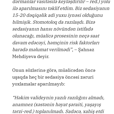
dərmanlar vasitəsilə keyləşdirilir – red.) yolu
ilə aparılmasını təklif etdim. Biz sedasiyanın
15-20 dəqiqəlik adi yuxu iynəsi olduğunu
bilmişik. Stomotoloq da razılaşdı. Bizə
sedasiyanın hansı növündən istifadə
olunacağı, müalicə prosesinin neçə saat
davam edəcəyi, həmçinin risk faktorları
barədə məlumat verilmədi”
, – Şahnaz
Mehdiyeva deyir.
Onun sözlərinə görə, müalicədən öncə
uşaqda heç bir sedasiya öncəsi zəruri
yoxlamalar aparılmayıb:
“Həkim valideynin yazılı razılığını almadı,
anamnez (xəstənin həyat şəraiti, yaşayış
tərzi-red.) toplanılmadı. Sadəcə, xahiş etdi