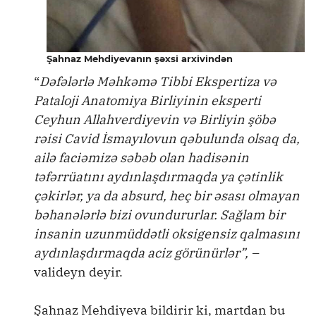
Şahnaz Mehdiyevanın şəxsi arxivindən
“
Dəfələrlə Məhkəmə Tibbi Ekspertiza və
Pataloji Anatomiya Birliyinin eksperti
Ceyhun Allahverdiyevin və Birliyin şöbə
rəisi Cavid İsmayılovun qəbulunda olsaq da,
ailə faciəmizə səbəb olan hadisənin
təfərrüatını aydınlaşdırmaqda ya çətinlik
çəkirlər, ya da absurd, heç bir əsası olmayan
bəhanələrlə bizi ovundururlar. Sağlam bir
insanin uzunmüddətli oksigensiz qalmasını
aydınlaşdırmaqda aciz görünürlər”, –
valideyn deyir.
Şahnaz Mehdiyeva bildirir ki, martdan bu