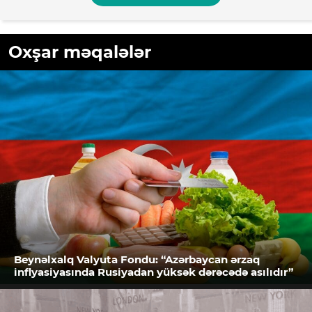
Oxşar məqalələr
Beynəlxalq Valyuta Fondu: “Azərbaycan ərzaq
inflyasiyasında Rusiyadan yüksək dərəcədə asılıdır”