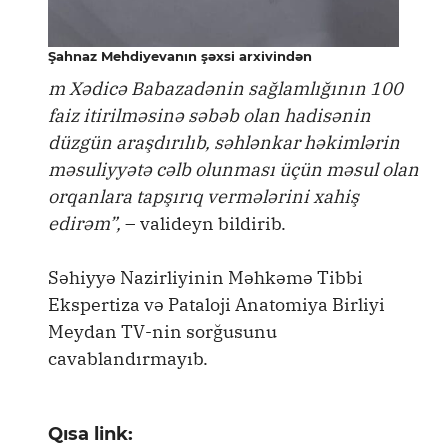
Şahnaz Mehdiyevanın şəxsi arxivindən
m Xədicə Babazadənin sağlamlığının 100
faiz itirilməsinə səbəb olan hadisənin
düzgün araşdırılıb, səhlənkar həkimlərin
məsuliyyətə cəlb olunması üçün məsul olan
orqanlara tapşırıq vermələrini xahiş
edirəm”,
– valideyn bildirib.
Səhiyyə Nazirliyinin Məhkəmə Tibbi
Ekspertiza və Pataloji Anatomiya Birliyi
Meydan TV-nin sorğusunu
cavablandırmayıb.
Qısa link: