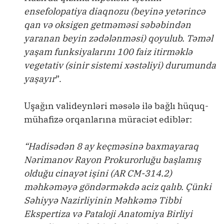
ensefolopatiya diaqnozu (beyinə yetərincə
qan və oksigen getməməsi səbəbindən
yaranan beyin zədələnməsi) qoyulub. Təməl
yaşam funksiyalarını 100 faiz itirməklə
vegetativ (sinir sistemi xəstəliyi) durumunda
yaşayır
”.
Uşağın valideynləri məsələ ilə bağlı hüquq-
mühafizə orqanlarına müraciət ediblər:
“Hadisədən 8 ay keçməsinə baxmayaraq
Nərimanov Rayon Prokurorluğu başlamış
olduğu cinayət işini (AR CM-314.2)
məhkəməyə göndərməkdə aciz qalıb. Çünki
Səhiyyə Nazirliyinin Məhkəmə Tibbi
Ekspertiza və Pataloji Anatomiya Birliyi