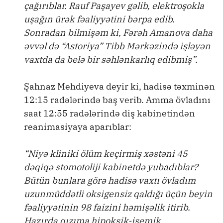
çağırıblar. Rauf Paşayev gəlib, elektroşokla
uşağın ürək fəaliyyətini bərpa edib.
Sonradan bilmişəm ki, Fərəh Amanova daha
əvvəl də “Astoriya” Tibb Mərkəzində işləyən
vaxtda da belə bir səhlənkarlıq edibmiş”.
Şahnaz Mehdiyeva deyir ki, hadisə təxminən
12:15 radələrində baş verib. Amma övladını
saat 12:55 radələrində diş kabinetindən
reanimasiyaya aparıblar:
“Niyə kliniki ölüm keçirmiş xəstəni 45
dəqiqə stomotoliji kabinetdə yubadıblar?
Bütün bunlara görə hadisə vaxtı övladım
uzunmüddətli oksigensiz qaldığı üçün beyin
fəaliyyətinin 98 faizini həmişəlik itirib.
Hazırda qızıma hipoksik-işemik