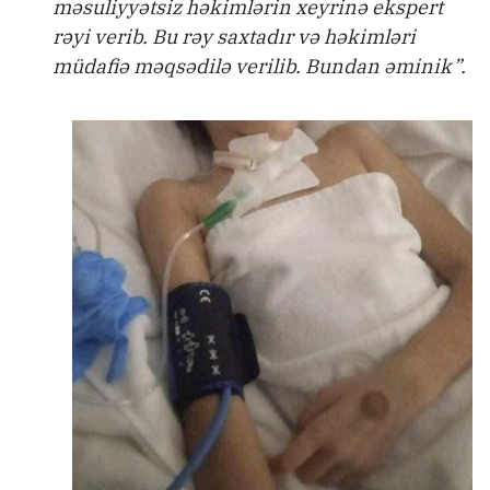
məsuliyyətsiz həkimlərin xeyrinə ekspert
rəyi verib. Bu rəy saxtadır və həkimləri
müdafiə məqsədilə verilib. Bundan əminik”.