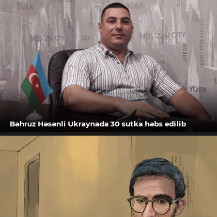
Bəhruz Həsənli Ukraynada 30 sutka həbs edilib