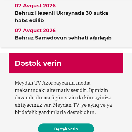
07 Avqust 2026
Bəhruz Həsənli Ukraynada 30 sutka
həbs edilib
07 Avqust 2026
Bəhruz Səmədovun səhhəti ağırlaşıb
Dəstək verin
Meydan TV Azərbaycanın media
məkanındakı alternativ səsidir! İşimizin
davamlı olması üçün sizin də köməyinizə
ehtiyacımız var. Meydan TV-yə aylıq və ya
birdəfəlik yardımlarla dəstək olun.
Dəstək verin