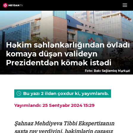
Skip
to
content
Həkim səhlənkarlığından övladı
komaya düşən valideyn
Prezidentdən kömək istədi
Foto: Bakı Sağlamlıq Mərkəzi
Bu yazı 2 ildən çoxdur ki, yayımlanıb.
Yayımlandı: 25 Sentyabr 2024 15:29
Şahnaz Mehdiyeva Tibbi Ekspertizanın
saxta rəy verdiyini, həkimlərin cəzasız