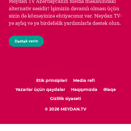
Meydan TV Azərbaycanın media məkanındakı
alternativ səsidir! İşimizin davamlı olması üçün
sizin də köməyinizə ehtiyacımız var. Meydan TV-
yə aylıq və ya birdəfəlik yardımlarla dəstək olun.
Dəstək verin
Etik prinsipləri
Media rəfi
Yazarlar üçün qaydalar
Haqqımızda
Əlaqə
Gizlilik siyasəti
© 2026 MEYDAN.TV