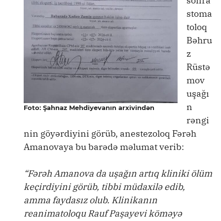
sonra
stoma
toloq
Bəhru
z
Rüstə
mov
uşağı
n
Foto: Şahnaz Mehdiyevanın arxivindən
rəngi
nin göyərdiyini görüb, anestezoloq Fərəh
Amanovaya bu barədə məlumat verib:
“Fərəh Amanova da uşağın artıq kliniki ölüm
keçirdiyini görüb, tibbi müdaxilə edib,
amma faydasız olub. Klinikanın
reanimatoloqu Rauf Paşayevi köməyə