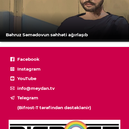
Bəhruz Səmədovun səhhəti ağırlaşıb
Facebook
Instagram
YouTube
info@meydan.tv
Telegram
(Bifrost-T tərəfindən dəstəklənir)