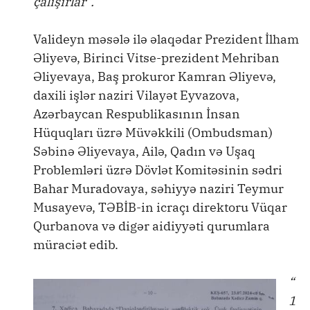
çalışırlar”.
Valideyn məsələ ilə əlaqədar Prezident İlham
Əliyevə, Birinci Vitse-prezident Mehriban
Əliyevaya, Baş prokuror Kamran Əliyevə,
daxili işlər naziri Vilayət Eyvazova,
Azərbaycan Respublikasının İnsan
Hüquqları üzrə Müvəkkili (Ombudsman)
Səbinə Əliyevaya, Ailə, Qadın və Uşaq
Problemləri üzrə Dövlət Komitəsinin sədri
Bahar Muradovaya, səhiyyə naziri Teymur
Musayevə, TƏBİB-in icraçı direktoru Vüqar
Qurbanova və digər aidiyyəti qurumlara
müraciət edib.
“
1