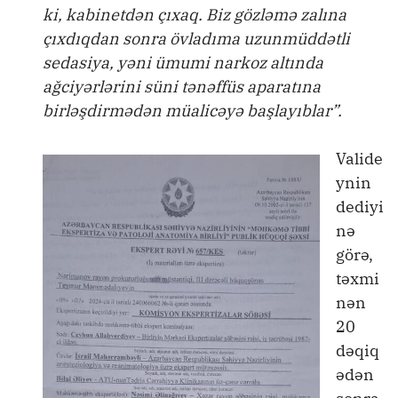
ki, kabinetdən çıxaq. Biz gözləmə zalına
çıxdıqdan sonra övladıma uzunmüddətli
sedasiya, yəni ümumi narkoz altında
ağciyərlərini süni tənəffüs aparatına
birləşdirmədən müalicəyə başlayıblar”.
Valide
ynin
dediyi
nə
görə,
təxmi
nən
20
dəqiq
ədən