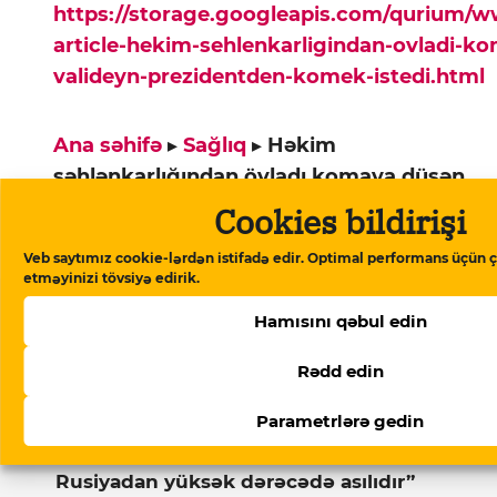
https://storage.googleapis.com/qurium/
article-hekim-sehlenkarligindan-ovladi-k
valideyn-prezidentden-komek-istedi.html
Ana səhifə
▸
Sağlıq
▸
Həkim
səhlənkarlığından övladı komaya düşən
valideyn Prezidentdən kömək istədi
Cookies bildirişi
Veb saytımız cookie-lərdən istifadə edir. Optimal performans üçün ç
etməyinizi tövsiyə edirik.
Xəbərlər
Hamısını qəbul edin
Rədd edin
07 Avqust 2026
Parametrlərə gedin
Beynəlxalq Valyuta Fondu:
“Azərbaycan ərzaq inflyasiyasında
Rusiyadan yüksək dərəcədə asılıdır”