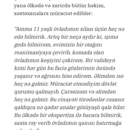
yana ölkədə və xaricdə bütün həkim,
xəstəxanalara müraciət ediblər:
“Amma 11 yaşlı övladımın xilası üçün heç nə
edə bilmirik. Artıq bir neçə aydır ki, işimə
gedə bilmirəm, evimizin bir otağını
reanimasiyaya çevirib, komada olan
övladımın keşiyini çəkirəm. Bir valideyn
kimi hər gün bu faciə gözlərimin önündə
yaşanır və ağrısını hiss edirəm. Əlimdən isə
heç nə gəlmir. Müraciət etmədiyim dövlət
qurumu qalmayıb. Çarəsizəm və əlimdən
heç nə gəlmir. Bu cinayəti törədənlər cəzasız
qaldıqca nə qədər analar gözüyaşlı qala bilər.
Bu ölkədə bir ekspertiza ilə bacara bilmirik,
saxta rəy verib övladımın qanını batırmağa