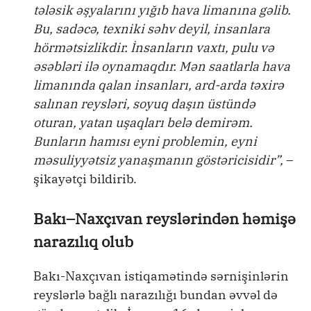
tələsik əşyalarını yığıb hava limanına gəlib.
Bu, sadəcə, texniki səhv deyil, insanlara
hörmətsizlikdir. İnsanların vaxtı, pulu və
əsəbləri ilə oynamaqdır. Mən saatlarla hava
limanında qalan insanları, ard-arda təxirə
salınan reysləri, soyuq daşın üstündə
oturan, yatan uşaqları belə demirəm.
Bunların hamısı eyni problemin, eyni
məsuliyyətsiz yanaşmanın göstəricisidir”,
–
şikayətçi bildirib.
Bakı–Naxçıvan reyslərindən həmişə
narazılıq olub
Bakı-Naxçıvan istiqamətində sərnişinlərin
reyslərlə bağlı narazılığı bundan əvvəl də