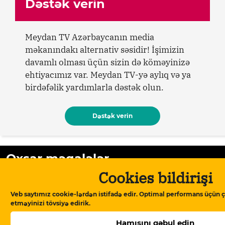
Dəstək verin
Meydan TV Azərbaycanın media
məkanındakı alternativ səsidir! İşimizin
davamlı olması üçün sizin də köməyinizə
ehtiyacımız var. Meydan TV-yə aylıq və ya
birdəfəlik yardımlarla dəstək olun.
Dəstək verin
Oxşar məqalələr
Cookies bildirişi
Veb saytımız cookie-lərdən istifadə edir. Optimal performans üçün ç
etməyinizi tövsiyə edirik.
Hamısını qəbul edin