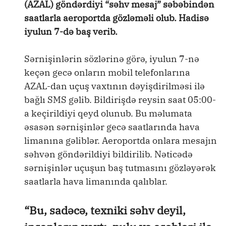
(AZAL) göndərdiyi “səhv mesaj” səbəbindən
saatlarla aeroportda gözləməli olub. Hadisə
iyulun 7-də baş verib.
Sərnişinlərin sözlərinə görə, iyulun 7-nə
keçən gecə onların mobil telefonlarına
AZAL-dan uçuş vaxtının dəyişdirilməsi ilə
bağlı SMS gəlib. Bildirişdə reysin saat 05:00-
a keçirildiyi qeyd olunub. Bu məlumata
əsasən sərnişinlər gecə saatlarında hava
limanına gəliblər. Aeroportda onlara mesajın
səhvən göndərildiyi bildirilib. Nəticədə
sərnişinlər uçuşun baş tutmasını gözləyərək
saatlarla hava limanında qalıblar.
“Bu, sadəcə, texniki səhv deyil,