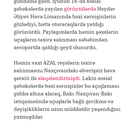
gündəmə gəlib. İyunun 16-da sosial
şəbəkələrdə yayılan
görüntülərdə
Heydər
Əliyev Hava Limanında bəzi sərnişinlərin
gözlədiyi, hətta oturacaqlarda yatdığı
görünürdü. Paylaşımlarda həmin şəxslərin
uçuşların təxirə salınması səbəbindən
aeroportda qaldığı qeyd olunurdu.
Həmin vaxt AZAL reyslərin təxirə
salınmasını Naxçıvandakı əlverişsiz hava
şəraiti ilə
əlaqələndirmişdi.
Lakin sosial
şəbəkələrdə bəzi sərnişinlər bu açıqlamanı
şübhə altına alaraq, Bakı-Naxçıvan-Bakı
istiqamətində uçuşlarla bağlı gecikmə və
dəyişikliklərin uzun müddətdir yaşandığını
yazmışdılar.