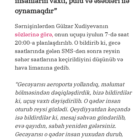
insanların vaxtı, pulu və əsəbləri ilə
oynamaqdır”
Sərnişinlərdən Gülzar Xudiyevanın
sözlərinə görə,
onun uçuşu iyulun 7-də saat
20:00-a planlaşdırılıb. O bildirib ki, gecə
saatlarında gələn SMS-dən sonra reysin
səhər saatlarına keçirildiyini düşünüb və
hava limanına gedib.
“Gecəyarısı aeroporta yollandıq, məlumat
bölməsindən dəqiqləşdirdik, bizə bildirdilər
ki, uçuş vaxtı dəyişdirilib. O qədər insan
oturub reysi gözlədi. Qeydiyyatdan keçəndə
isə bildirdilər ki, mesaj səhvən göndərilib,
evə qayıdın, sabah yenidən gələrsiniz.
Gecəyarısı o qədər insan yuxudan durub,