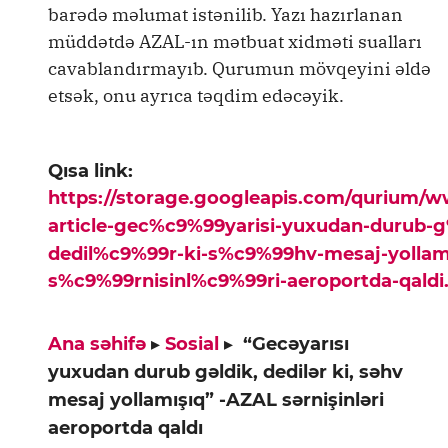
barədə məlumat istənilib. Yazı hazırlanan
müddətdə AZAL-ın mətbuat xidməti sualları
cavablandırmayıb. Qurumun mövqeyini əldə
etsək, onu ayrıca təqdim edəcəyik.
Qısa link:
https://storage.googleapis.com/qurium/
article-gec%c9%99yarisi-yuxudan-durub-
dedil%c9%99r-ki-s%c9%99hv-mesaj-yollami
s%c9%99rnisinl%c9%99ri-aeroportda-qaldi
Ana səhifə
▸
Sosial
▸
“Gecəyarısı
yuxudan durub gəldik, dedilər ki, səhv
mesaj yollamışıq” -AZAL sərnişinləri
aeroportda qaldı