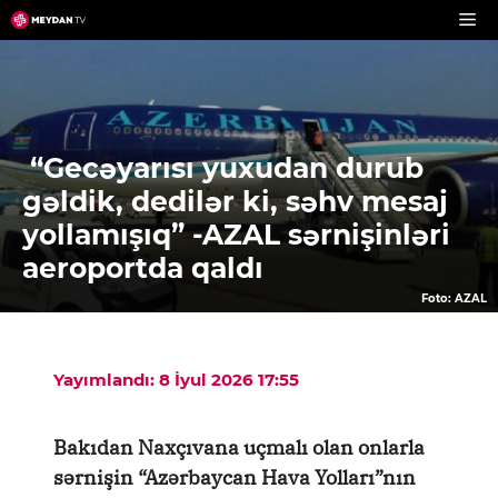
Skip
to
content
“Gecəyarısı yuxudan durub
gəldik, dedilər ki, səhv mesaj
yollamışıq” -AZAL sərnişinləri
aeroportda qaldı
Foto: AZAL
Yayımlandı: 8 İyul 2026 17:55
Bakıdan Naxçıvana uçmalı olan onlarla
sərnişin “Azərbaycan Hava Yolları”nın