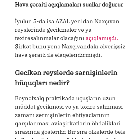
Hava şəraiti açıqlamaları suallar doğurur
İyulun 5-də isə AZAL yenidən Naxçıvan
reyslərində gecikmələr və ya
təxirəsalınmalar olacağını
açıqlamışdı.
Şirkət bunu yenə Naxçıvandakı əlverişsiz
hava şəraiti ilə əlaqələndirmişdi.
Gecikən reyslərdə sərnişinlərin
hüquqları nədir?
Beynəlxalq praktikada uçuşların uzun
müddət gecikməsi və ya təxirə salınması
zamanı sərnişinlərin ehtiyaclarının
qarşılanması aviaşirkətlərin öhdəlikləri
sırasında göstərilir. Bir sıra ölkələrdə belə