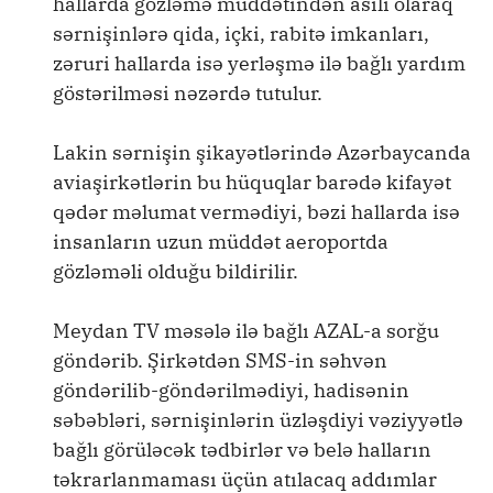
hallarda gözləmə müddətindən asılı olaraq
sərnişinlərə qida, içki, rabitə imkanları,
zəruri hallarda isə yerləşmə ilə bağlı yardım
göstərilməsi nəzərdə tutulur.
Lakin sərnişin şikayətlərində Azərbaycanda
aviaşirkətlərin bu hüquqlar barədə kifayət
qədər məlumat vermədiyi, bəzi hallarda isə
insanların uzun müddət aeroportda
gözləməli olduğu bildirilir.
Meydan TV məsələ ilə bağlı AZAL-a sorğu
göndərib. Şirkətdən SMS-in səhvən
göndərilib-göndərilmədiyi, hadisənin
səbəbləri, sərnişinlərin üzləşdiyi vəziyyətlə
bağlı görüləcək tədbirlər və belə halların
təkrarlanmaması üçün atılacaq addımlar