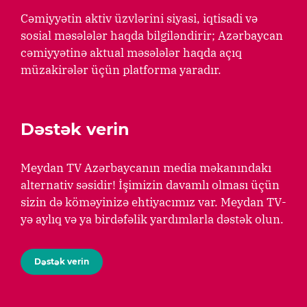
Cəmiyyətin aktiv üzvlərini siyasi, iqtisadi və
sosial məsələlər haqda bilgiləndirir; Azərbaycan
cəmiyyətinə aktual məsələlər haqda açıq
müzakirələr üçün platforma yaradır.
Dəstək verin
Meydan TV Azərbaycanın media məkanındakı
alternativ səsidir! İşimizin davamlı olması üçün
sizin də köməyinizə ehtiyacımız var. Meydan TV-
yə aylıq və ya birdəfəlik yardımlarla dəstək olun.
Dəstək verin