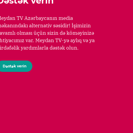
Dəstək verin
eydan TV Azərbaycanın media
əkanındakı alternativ səsidir! İşimizin
avamlı olması üçün sizin də köməyinizə
htiyacımız var. Meydan TV-yə aylıq və ya
irdəfəlik yardımlarla dəstək olun.
Dəstək verin