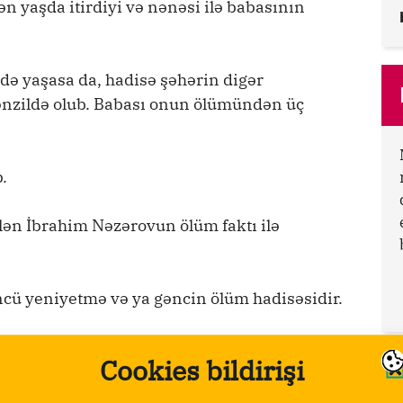
n yaşda itirdiyi və nənəsi ilə babasının
ə yaşasa da, hadisə şəhərin digər
ənzildə olub. Babası onun ölümündən üç
.
ən İbrahim Nəzərovun ölüm faktı ilə
cü yeniyetmə və ya gəncin ölüm hadisəsidir.
i sinif şagirdi Elgün İbrahimov həyatını
Cookies bildirişi