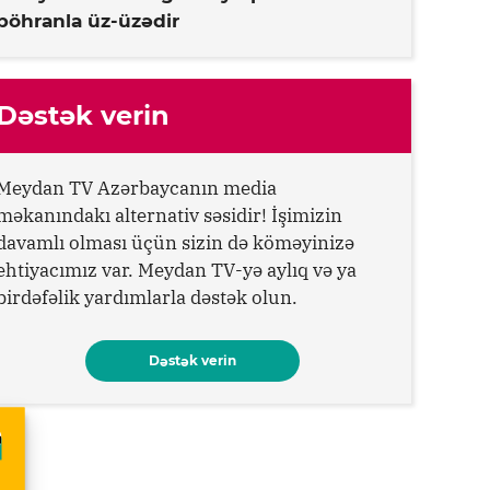
böhranla üz-üzədir
Dəstək verin
Meydan TV Azərbaycanın media
məkanındakı alternativ səsidir! İşimizin
davamlı olması üçün sizin də köməyinizə
ehtiyacımız var. Meydan TV-yə aylıq və ya
birdəfəlik yardımlarla dəstək olun.
Dəstək verin