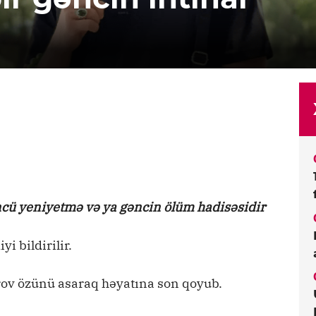
ncü yeniyetmə və ya gəncin ölüm hadisəsidir
i bildirilir.
rov özünü asaraq həyatına son qoyub.