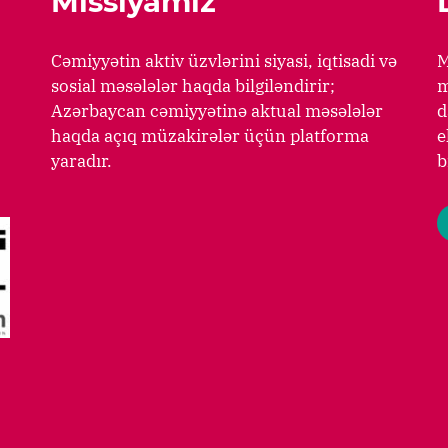
Missiyamız
Cəmiyyətin aktiv üzvlərini siyasi, iqtisadi və
M
sosial məsələlər haqda bilgiləndirir;
m
Azərbaycan cəmiyyətinə aktual məsələlər
d
haqda açıq müzakirələr üçün platforma
e
yaradır.
b