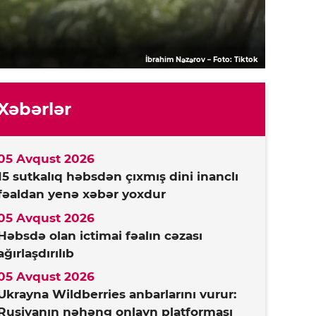
İbrahim Nəzərov – Foto: Tiktok
Xəbərlər
05 Avqust 2026
15 sutkalıq həbsdən çıxmış dini inanclı
fəaldan yenə xəbər yoxdur
05 Avqust 2026
Həbsdə olan ictimai fəalın cəzası
ağırlaşdırılıb
05 Avqust 2026
Ukrayna Wildberries anbarlarını vurur:
Rusiyanın nəhəng onlayn platforması