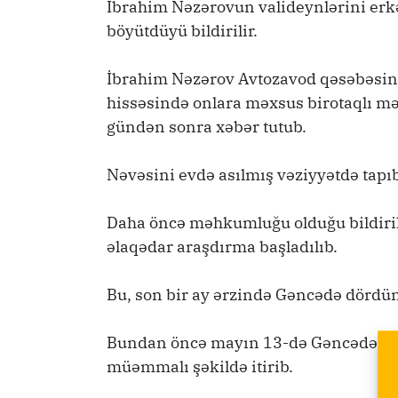
İbrahim Nəzərovun valideynlərini erkə
böyütdüyü bildirilir.
İbrahim Nəzərov Avtozavod qəsəbəsind
hissəsində onlara məxsus birotaqlı m
gündən sonra xəbər tutub.
Nəvəsini evdə asılmış vəziyyətdə tapıb
Daha öncə məhkumluğu olduğu bildiril
əlaqədar araşdırma başladılıb.
Bu, son bir ay ərzində Gəncədə dördün
Bundan öncə mayın 13-də Gəncədə 11-c
müəmmalı şəkildə itirib.