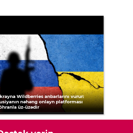
krayna Wildberries anbarlarını vurur:
usiyanın nəhəng onlayn platforması
öhranla üz-üzədir