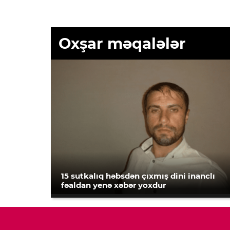
Oxşar məqalələr
15 sutkalıq həbsdən çıxmış dini inanclı
fəaldan yenə xəbər yoxdur