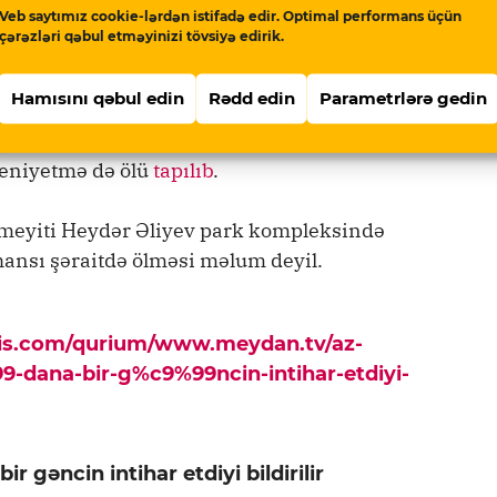
Veb saytımız cookie-lərdən istifadə edir. Optimal performans üçün
lər Nazirliyi və Dövlət Təhlükəsizliyi Xidməti
çərəzləri qəbul etməyinizi tövsiyə edirik.
ovun hündürlükdən yıxılaraq öldürüldüyünü
Hamısını qəbul edin
Rədd edin
Parametrlərə gedin
ı” adlanan ərazidəki avtomobil təmiri
yeniyetmə də ölü
tapılıb
.
 meyiti Heydər Əliyev park kompleksində
hansı şəraitdə ölməsi məlum deyil.
pis.com/qurium/www.meydan.tv/az-
dana-bir-g%c9%99ncin-intihar-etdiyi-
r gəncin intihar etdiyi bildirilir