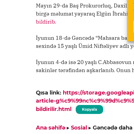
Mayın 29-da Baş Prokurorluq, Daxili İş
birgə məlumat yayaraq Elgün İbrahim
bildirib.
İyunun 18-də Gəncədə “Mahsara bağlar
sexində 15 yaşlı Ümid Niftəliyev adlı 
İyunun 4-də isə 20 yaşlı C.Abbasovun
sakinlər tərəfindən aşkarlanıb. Onun 
Qısa link:
https://storage.googlea
article-g%c9%99nc%c9%99d%c9%99-
bildirilir.html
Kopyala
Ana səhifə
▸
Sosial
▸
Gəncədə daha bi