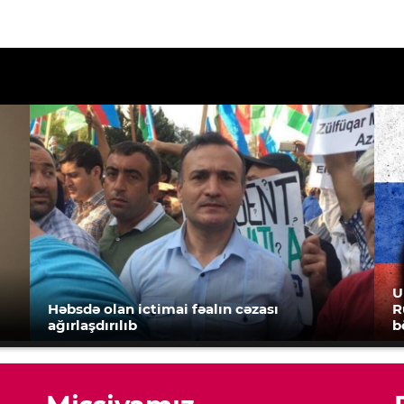
U
Həbsdə olan ictimai fəalın cəzası
R
ağırlaşdırılıb
b