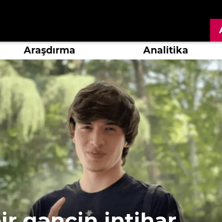
Araşdırma
Analitika
r gəncin intihar