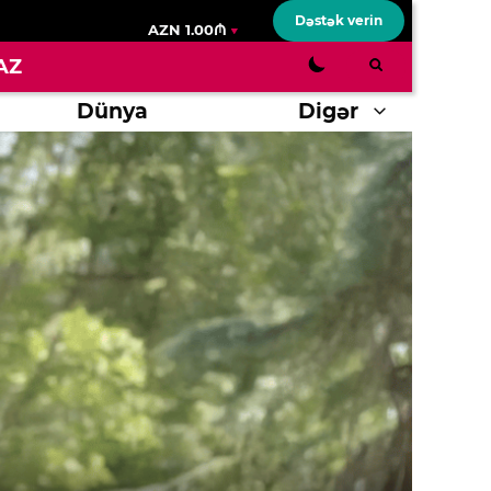
Dəstək verin
AZN 1.00₼
AZ
Dünya
Digər