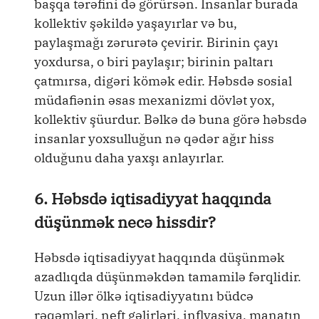
başqa tərəfini də görürsən. İnsanlar burada
kollektiv şəkildə yaşayırlar və bu,
paylaşmağı zərurətə çevirir. Birinin çayı
yoxdursa, o biri paylaşır; birinin paltarı
çatmırsa, digəri kömək edir. Həbsdə sosial
müdafiənin əsas mexanizmi dövlət yox,
kollektiv şüurdur. Bəlkə də buna görə həbsdə
insanlar yoxsulluğun nə qədər ağır hiss
olduğunu daha yaxşı anlayırlar.
6. Həbsdə iqtisadiyyat haqqında
düşünmək necə hissdir?
Həbsdə iqtisadiyyat haqqında düşünmək
azadlıqda düşünməkdən tamamilə fərqlidir.
Uzun illər ölkə iqtisadiyyatını büdcə
rəqəmləri, neft gəlirləri, inflyasiya, manatın