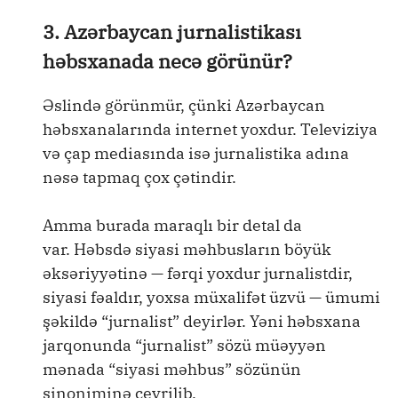
3. Azərbaycan jurnalistikası
həbsxanada necə görünür?
Əslində görünmür, çünki Azərbaycan
həbsxanalarında internet yoxdur. Televiziya
və çap mediasında isə jurnalistika adına
nəsə tapmaq çox çətindir.
Amma burada maraqlı bir detal da
var. Həbsdə siyasi məhbusların böyük
əksəriyyətinə — fərqi yoxdur jurnalistdir,
siyasi fəaldır, yoxsa müxalifət üzvü — ümumi
şəkildə “jurnalist” deyirlər. Yəni həbsxana
jarqonunda “jurnalist” sözü müəyyən
mənada “siyasi məhbus” sözünün
sinoniminə çevrilib.