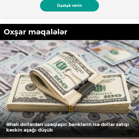
Dəstək verin
Oxşar məqalələr
Əhali dollardan uzaqlaşır: bankların isə dollar satışı
kəskin aşağı düşüb