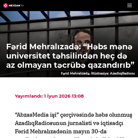
Skip
to
content
Fərid Mehralızadə: “Həbs mənə
universitet təhsilindən heç də
az olmayan təcrübə qazandırıb”
Fərid Mehralızadə. İllüstrasiya: AzadlıqRadiosu
Yayımlandı: 1 İyun 2026 13:08
“AbzasMedia işi” çərçivəsində həbs olunmuş
AzadlıqRadiosunun jurnalisti və iqtisadçı
Fərid Mehralızadənin mayın 30-da