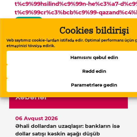
t%c9%99hsilind%c9%99n-he%c3%a7-d%c9
t%c9%99cr%c3%bcb%c9%99-qazand%c4%b
Kopyala
Cookies bildirişi
Ana səhifə
▸
Həbsxanadan məktublar
▸
Veb saytımız cookie-lərdən istifadə edir. Optimal performans üçün ç
etməyinizi tövsiyə edirik.
Fərid Mehralızadə: “Həbs mənə
universitet təhsilindən heç də az
Hamısını qəbul edin
olmayan təcrübə qazandırıb”
Rədd edin
Parametrlərə gedin
Xəbərlər
06 Avqust 2026
Əhali dollardan uzaqlaşır: bankların isə
dollar satışı kəskin aşağı düşüb