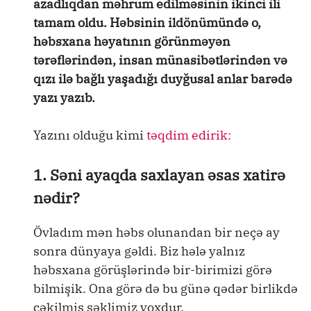
azadlıqdan məhrum edilməsinin ikinci ili
tamam oldu. Həbsinin ildönümündə o,
həbsxana həyatının görünməyən
tərəflərindən, insan münasibətlərindən və
qızı ilə bağlı yaşadığı duyğusal anlar barədə
yazı yazıb.
Yazını olduğu kimi
təqdim edirik:
1. Səni ayaqda saxlayan əsas xatirə
nədir?
Övladım mən həbs olunandan bir neçə ay
sonra dünyaya gəldi. Biz hələ yalnız
həbsxana görüşlərində bir-birimizi görə
bilmişik. Ona görə də bu günə qədər birlikdə
çəkilmiş şəklimiz yoxdur.