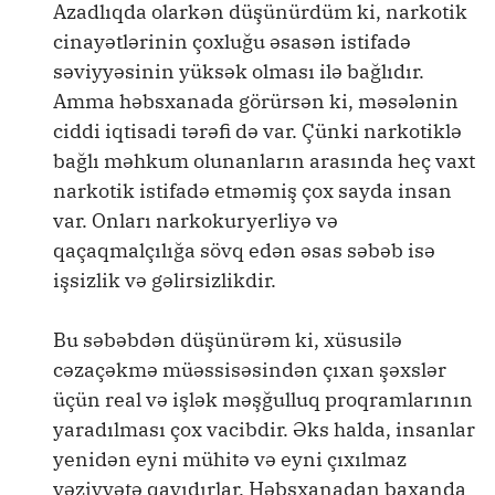
Azadlıqda olarkən düşünürdüm ki, narkotik
cinayətlərinin çoxluğu əsasən istifadə
səviyyəsinin yüksək olması ilə bağlıdır.
Amma həbsxanada görürsən ki, məsələnin
ciddi iqtisadi tərəfi də var. Çünki narkotiklə
bağlı məhkum olunanların arasında heç vaxt
narkotik istifadə etməmiş çox sayda insan
var. Onları narkokuryerliyə və
qaçaqmalçılığa sövq edən əsas səbəb isə
işsizlik və gəlirsizlikdir.
Bu səbəbdən düşünürəm ki, xüsusilə
cəzaçəkmə müəssisəsindən çıxan şəxslər
üçün real və işlək məşğulluq proqramlarının
yaradılması çox vacibdir. Əks halda, insanlar
yenidən eyni mühitə və eyni çıxılmaz
vəziyyətə qayıdırlar. Həbsxanadan baxanda