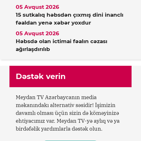
05 Avqust 2026
15 sutkalıq həbsdən çıxmış dini inanclı
fəaldan yenə xəbər yoxdur
05 Avqust 2026
Həbsdə olan ictimai fəalın cəzası
ağırlaşdırılıb
Dəstək verin
Meydan TV Azərbaycanın media
məkanındakı alternativ səsidir! İşimizin
davamlı olması üçün sizin də köməyinizə
ehtiyacımız var. Meydan TV-yə aylıq və ya
birdəfəlik yardımlarla dəstək olun.