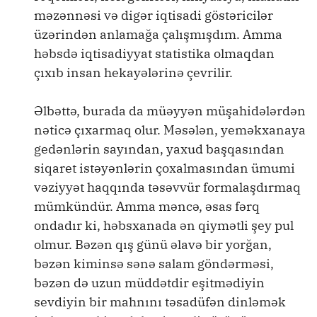
məzənnəsi və digər iqtisadi göstəricilər
üzərindən anlamağa çalışmışdım. Amma
həbsdə iqtisadiyyat statistika olmaqdan
çıxıb insan hekayələrinə çevrilir.
Əlbəttə, burada da müəyyən müşahidələrdən
nəticə çıxarmaq olur. Məsələn, yeməkxanaya
gedənlərin sayından, yaxud başqasından
siqaret istəyənlərin çoxalmasından ümumi
vəziyyət haqqında təsəvvür formalaşdırmaq
mümkündür. Amma məncə, əsas fərq
ondadır ki, həbsxanada ən qiymətli şey pul
olmur. Bəzən qış günü əlavə bir yorğan,
bəzən kiminsə sənə salam göndərməsi,
bəzən də uzun müddətdir eşitmədiyin
sevdiyin bir mahnını təsadüfən dinləmək