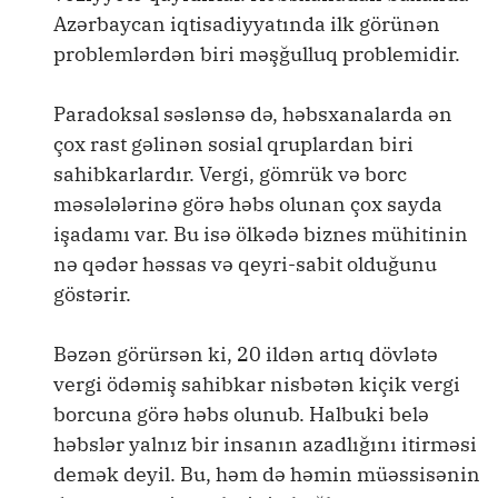
Azərbaycan iqtisadiyyatında ilk görünən
problemlərdən biri məşğulluq problemidir.
Paradoksal səslənsə də, həbsxanalarda ən
çox rast gəlinən sosial qruplardan biri
sahibkarlardır. Vergi, gömrük və borc
məsələlərinə görə həbs olunan çox sayda
işadamı var. Bu isə ölkədə biznes mühitinin
nə qədər həssas və qeyri-sabit olduğunu
göstərir.
Bəzən görürsən ki, 20 ildən artıq dövlətə
vergi ödəmiş sahibkar nisbətən kiçik vergi
borcuna görə həbs olunub. Halbuki belə
həbslər yalnız bir insanın azadlığını itirməsi
demək deyil. Bu, həm də həmin müəssisənin