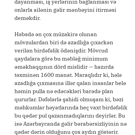
dayanması, iş yerlərinin bağlanması və
onlarla ailənin gəlir mənbəyini itirməsi
deməkdir.
Həbsdə ən çox müzakirə olunan
mövzulardan biri də azadlığa çıxarkən
verilən birdəfəlik ödənişdir. Mövcud
qaydalara görə bu məbləğ minimum
əməkhaqqının dörd mislidir — hazırda
təxminən 1600 manat. Maraqlıdır ki, hələ
azadlığa çıxmasına illər qalan insanlar belə
həmin pulla nə edəcəkləri barədə plan
qururlar. Dəfələrlə şahidi olmuşam ki, bəzi
məhkumlar həyatlarında heç vaxt birdəfəlik
bu qədər pul qazanmadıqlarını deyirlər. Bu
isə Azərbaycanda gəlir bərabərsizliyinin nə
qədər dərin olduğunu çox aydın göstərir.