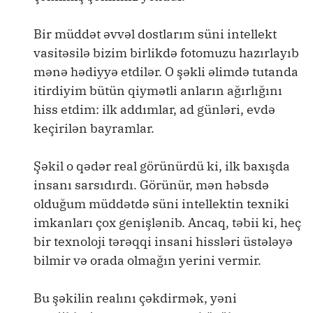
Bir müddət əvvəl dostlarım süni intellekt
vasitəsilə bizim birlikdə fotomuzu hazırlayıb
mənə hədiyyə etdilər. O şəkli əlimdə tutanda
itirdiyim bütün qiymətli anların ağırlığını
hiss etdim: ilk addımlar, ad günləri, evdə
keçirilən bayramlar.
Şəkil o qədər real görünürdü ki, ilk baxışda
insanı sarsıdırdı. Görünür, mən həbsdə
olduğum müddətdə süni intellektin texniki
imkanları çox genişlənib. Ancaq, təbii ki, heç
bir texnoloji tərəqqi insani hissləri üstələyə
bilmir və orada olmağın yerini vermir.
Bu şəkilin realını çəkdirmək, yəni