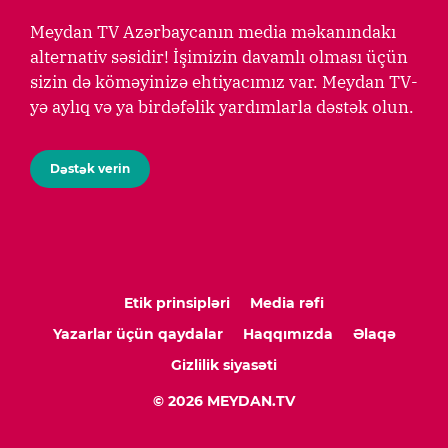
Meydan TV Azərbaycanın media məkanındakı
alternativ səsidir! İşimizin davamlı olması üçün
sizin də köməyinizə ehtiyacımız var. Meydan TV-
yə aylıq və ya birdəfəlik yardımlarla dəstək olun.
Dəstək verin
Etik prinsipləri
Media rəfi
Yazarlar üçün qaydalar
Haqqımızda
Əlaqə
Gizlilik siyasəti
© 2026 MEYDAN.TV