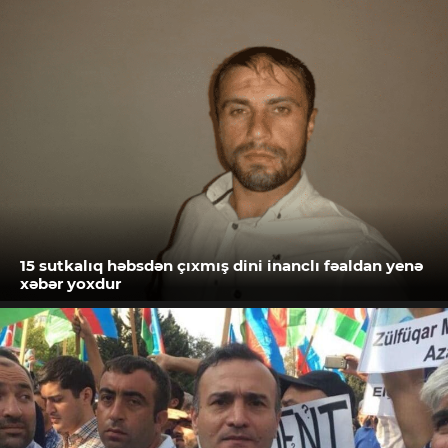
15 sutkalıq həbsdən çıxmış dini inanclı fəaldan yenə
xəbər yoxdur