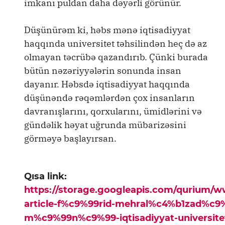
imkanı puldan daha dəyərli görünür.
Düşünürəm ki, həbs mənə iqtisadiyyat
haqqında universitet təhsilindən heç də az
olmayan təcrübə qazandırıb. Çünki burada
bütün nəzəriyyələrin sonunda insan
dayanır. Həbsdə iqtisadiyyat haqqında
düşünəndə rəqəmlərdən çox insanların
davranışlarını, qorxularını, ümidlərini və
gündəlik həyat uğrunda mübarizəsini
görməyə başlayırsan.
Qısa link:
https://storage.googleapis.com/qurium/
article-f%c9%99rid-mehral%c4%b1zad%c
m%c9%99n%c9%99-iqtisadiyyat-universite