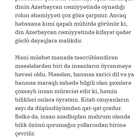
dinin Azərbaycan cəmiyyətində oynadığı
rolun əhəmiyyəti çox gözə çarpmır. Ancaq
həbsxana kimi qapalı mühitdə görünür ki,
din Azərbaycan cəmiyyətində kifayət qədər
güclü dayaqlara malikdir.
Məni müsbət mənada təəccübləndirən
məsələlərdən biri də insanların öyrənməyə
həvəsi oldu. Məsələn, hansısa xarici dil və ya
hansısa maraqlı sahədə bilgili olan şəxslərə
çoxsaylı insan müraciət edir ki, həmin
bilikləri onlara öyrətsin. Kitab oxuyanların
sayı da düşündüyümdən qat-qat çoxdur.
Bəlkə də, insan azadlıqdan məhrum olanda
bilik özünü qorumağın yollarından birinə
çevrilir.