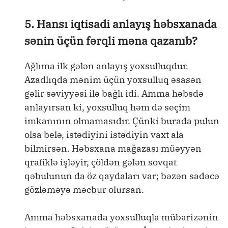
5. Hansı iqtisadi anlayış həbsxanada
sənin üçün fərqli məna qazanıb?
Ağlıma ilk gələn anlayış yoxsulluqdur.
Azadlıqda mənim üçün yoxsulluq əsasən
gəlir səviyyəsi ilə bağlı idi. Amma həbsdə
anlayırsan ki, yoxsulluq həm də seçim
imkanının olmamasıdır. Çünki burada pulun
olsa belə, istədiyini istədiyin vaxt ala
bilmirsən. Həbsxana mağazası müəyyən
qrafiklə işləyir, çöldən gələn sovqat
qəbulunun da öz qaydaları var; bəzən sadəcə
gözləməyə məcbur olursan.
Amma həbsxanada yoxsulluqla mübarizənin