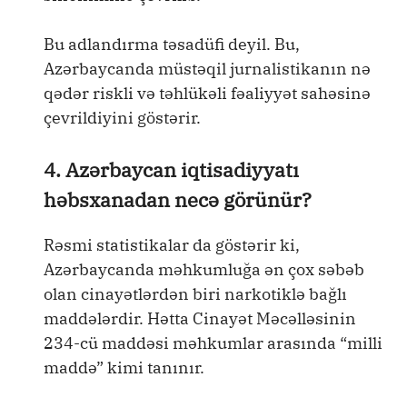
Bu adlandırma təsadüfi deyil. Bu,
Azərbaycanda müstəqil jurnalistikanın nə
qədər riskli və təhlükəli fəaliyyət sahəsinə
çevrildiyini göstərir.
4. Azərbaycan iqtisadiyyatı
həbsxanadan necə görünür?
Rəsmi statistikalar da göstərir ki,
Azərbaycanda məhkumluğa ən çox səbəb
olan cinayətlərdən biri narkotiklə bağlı
maddələrdir. Hətta Cinayət Məcəlləsinin
234-cü maddəsi məhkumlar arasında “milli
maddə” kimi tanınır.