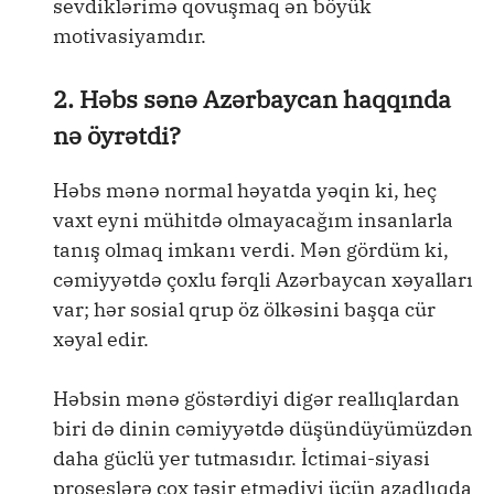
sevdiklərimə qovuşmaq ən böyük
motivasiyamdır.
2. Həbs sənə Azərbaycan haqqında
nə öyrətdi?
Həbs mənə normal həyatda yəqin ki, heç
vaxt eyni mühitdə olmayacağım insanlarla
tanış olmaq imkanı verdi. Mən gördüm ki,
cəmiyyətdə çoxlu fərqli Azərbaycan xəyalları
var; hər sosial qrup öz ölkəsini başqa cür
xəyal edir.
Həbsin mənə göstərdiyi digər reallıqlardan
biri də dinin cəmiyyətdə düşündüyümüzdən
daha güclü yer tutmasıdır. İctimai-siyasi
proseslərə çox təsir etmədiyi üçün azadlıqda