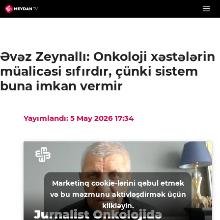
Skip
to
content
Əvəz Zeynallı: Onkoloji xəstələrin
müalicəsi sıfırdır, çünki sistem
buna imkan vermir
Yayımlandı: 5 May 2026 17:34
Marketinq cookie-lərini qəbul etmək
və bu məzmunu aktivləşdirmək üçün
klikləyin.