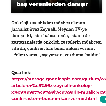
Onkoloji xəstəlikdən müalicə olunan
jurnalist Əvəz Zeynallı Meydan TV-yə
danışır ki, istər həbsxanada, istərsə də
xəstəxanalarda onkoloji xəstələrin müalicəsi
sıfırdır, çünki sistem buna imkan vermir:
“Pulun varsa, yaşayarsan, yoxdursa, batdın”.
Qısa link:
https://storage.googleapis.com/qurium/
article-ev%c9%99z-zeynalli-onkoloji-
x%c9%99st%c9%99l%c9%99rin-mualic%c9%99
cunki-sistem-buna-imkan-vermir.html