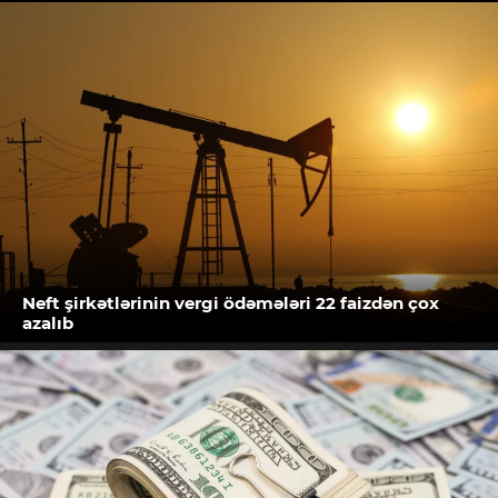
Neft şirkətlərinin vergi ödəmələri 22 faizdən çox
azalıb