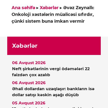
Ana səhifə
▸
Xəbərlər
▸
Əvəz Zeynallı:
Onkoloji xəstələrin müalicəsi sıfırdır,
çünki sistem buna imkan vermir
Xəbərlər
06 Avqust 2026
Neft şirkətlərinin vergi ödəmələri 22
faizdən çox azalıb
06 Avqust 2026
Əhali dollardan uzaqlaşır: bankların isə
dollar satışı kəskin aşağı düşüb
05 Avqust 2026