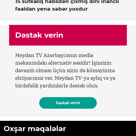
15 sutkalıq həbsdən çıxmış dini inanclı
fəaldan yenə xəbər yoxdur
Dəstək verin
Meydan TV Azərbaycanın media
məkanındakı alternativ səsidir! İşimizin
davamlı olması üçün sizin də köməyinizə
ehtiyacımız var. Meydan TV-yə aylıq və ya
birdəfəlik yardımlarla dəstək olun.
Dəstək verin
Oxşar məqalələr