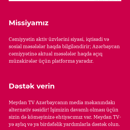
Missiyamız
Cəmiyyətin aktiv üzvlərini siyasi, iqtisadi və
sosial məsələlər haqda bilgiləndirir; Azərbaycan
cəmiyyətinə aktual məsələlər haqda açıq
müzakirələr üçün platforma yaradır.
Dəstək verin
Meydan TV Azərbaycanın media məkanındakı
alternativ səsidir! İşimizin davamlı olması üçün
sizin də köməyinizə ehtiyacımız var. Meydan TV-
yə aylıq və ya birdəfəlik yardımlarla dəstək olun.