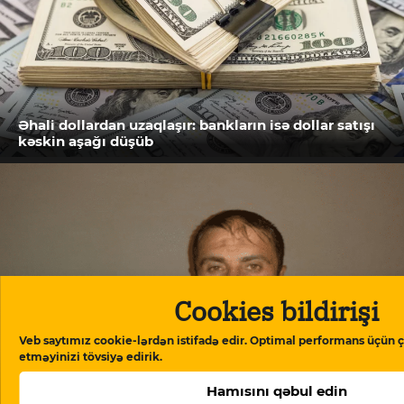
Əhali dollardan uzaqlaşır: bankların isə dollar satışı
kəskin aşağı düşüb
Cookies bildirişi
Veb saytımız cookie-lərdən istifadə edir. Optimal performans üçün ç
etməyinizi tövsiyə edirik.
Hamısını qəbul edin