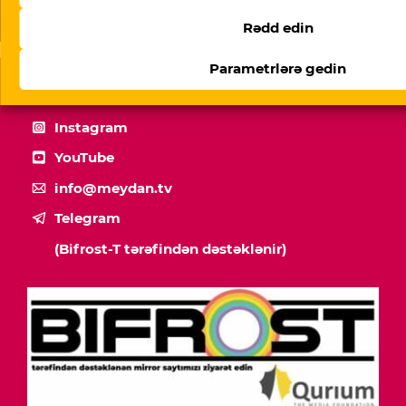
15 sutkalıq həbsdən çıxmış dini inanclı fəaldan yenə
xəbər yoxdur
Rədd edin
Parametrlərə gedin
Facebook
Instagram
YouTube
info@meydan.tv
Telegram
(Bifrost-T tərəfindən dəstəklənir)