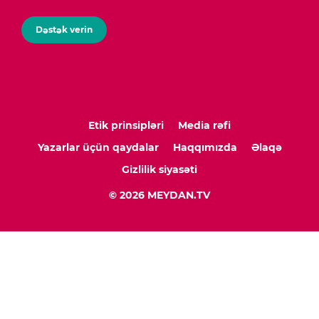
Dəstək verin
Etik prinsipləri
Media rəfi
Yazarlar üçün qaydalar
Haqqımızda
Əlaqə
Gizlilik siyasəti
© 2026 MEYDAN.TV