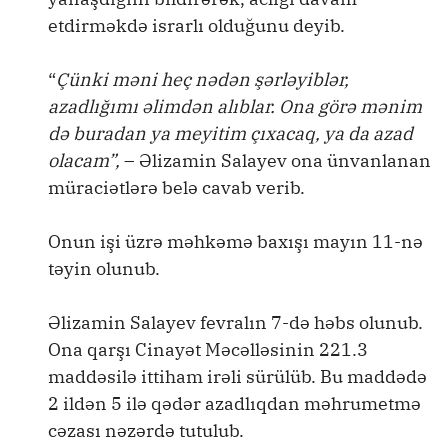
etdirməkdə israrlı olduğunu deyib.
“
Çünki məni heç nədən şərləyiblər,
azadlığımı əlimdən alıblar. Ona görə mənim
də buradan ya meyitim çıxacaq, ya da azad
olacam”,
– Əlizamin Salayev ona ünvanlanan
müraciətlərə belə cavab verib.
Onun işi üzrə məhkəmə baxışı mayın 11-nə
təyin olunub.
Əlizamin Salayev fevralın 7-də həbs olunub.
Ona qarşı Cinayət Məcəlləsinin 221.3
maddəsilə ittiham irəli sürülüb. Bu maddədə
2 ildən 5 ilə qədər azadlıqdan məhrumetmə
cəzası nəzərdə tutulub.