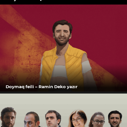
Doymaq feili – Ramin Deko yazır