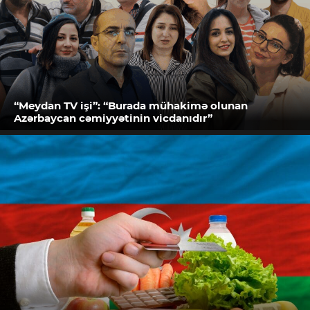
“Meydan TV işi”: “Burada mühakimə olunan
Azərbaycan cəmiyyətinin vicdanıdır”