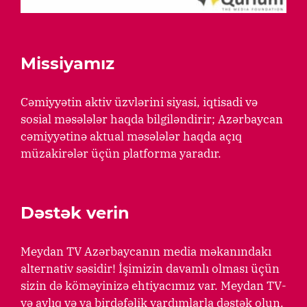
Missiyamız
Cəmiyyətin aktiv üzvlərini siyasi, iqtisadi və
sosial məsələlər haqda bilgiləndirir; Azərbaycan
cəmiyyətinə aktual məsələlər haqda açıq
müzakirələr üçün platforma yaradır.
Dəstək verin
Meydan TV Azərbaycanın media məkanındakı
alternativ səsidir! İşimizin davamlı olması üçün
sizin də köməyinizə ehtiyacımız var. Meydan TV-
yə aylıq və ya birdəfəlik yardımlarla dəstək olun.