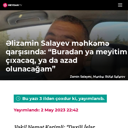
Skip
to
content
Əlizamin Salayev məhkəmə
qarşısında: “Buradan ya meyitim
çıxacaq, ya da azad
olunacağam”
Zamin Salayev, Mənbə: Rüfət Səfərov
Bu yazı 3 ildən çoxdur ki, yayımlanıb.
Yayımlandı: 2 May 2023 22:42
Vəkil Nemət Kərimli: “Daxili İşlər