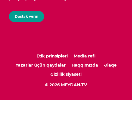
Dəstək verin
Etik prinsipləri
Media rəfi
Yazarlar üçün qaydalar
Haqqımızda
Əlaqə
Gizlilik siyasəti
© 2026 MEYDAN.TV