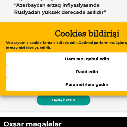
“Azərbaycan ərzaq inflyasiyasında
Rusiyadan yüksək dərəcədə asılıdır”
Cookies bildirişi
Dəstək verin
Veb saytımız cookie-lərdən istifadə edir. Optimal performans üçün ç
etməyinizi tövsiyə edirik.
Meydan TV Azərbaycanın media
Hamısını qəbul edin
məkanındakı alternativ səsidir! İşimizin
davamlı olması üçün sizin də köməyinizə
Rədd edin
ehtiyacımız var. Meydan TV-yə aylıq və ya
birdəfəlik yardımlarla dəstək olun.
Parametrlərə gedin
Dəstək verin
Oxşar məqalələr