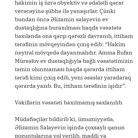
hakimin iş üzrə obyektiv və ədalətli qərar
verəcəyinə şübhə ilə yanaşırlar. Çünki
bundan öncə Əlizamin salayevin ev
dustaqlığına buraxılması haqda vəsatətə
baxılanda ona qarşı qərəzli davranıb, ittiham
tərəfinin mövqeyindən çıxış edib: “Hakim
neytral mövqedə dayanmalıdır. Amma Rufan
Mürsəlov ev dustaqlığıyla bağlı vəsatətimizin
təmin olunmaması haqda qərarda ittiham
tərəfi kimi çıxış edib, yeni əsaslar yaradaraq
qərarda yazıb. Bu, ittiham tərəfinin işidir”.
Vəkillərin vəsatəti baxılmamış saxlanılıb.
Müdafiəçilər bildirib ki, ümumiyyətlə,
Əlizamin Salayevin işində çoxsaylı qanun
pozuntularına yol verilib, maddi və