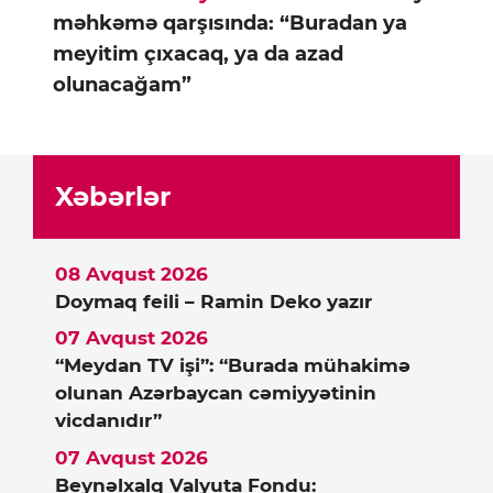
məhkəmə qarşısında: “Buradan ya
meyitim çıxacaq, ya da azad
olunacağam”
Xəbərlər
08 Avqust 2026
Doymaq feili – Ramin Deko yazır
07 Avqust 2026
“Meydan TV işi”: “Burada mühakimə
olunan Azərbaycan cəmiyyətinin
vicdanıdır”
07 Avqust 2026
Beynəlxalq Valyuta Fondu: