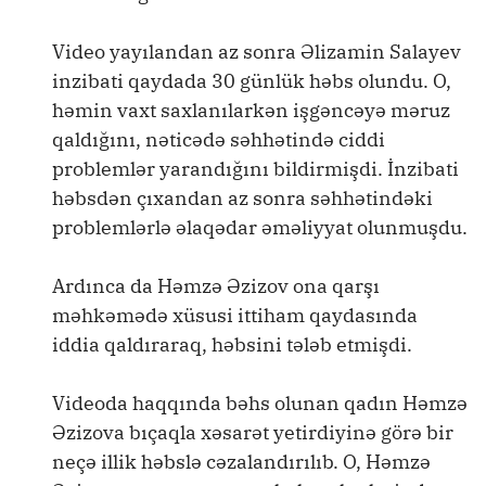
Video yayılandan az sonra Əlizamin Salayev
inzibati qaydada 30 günlük həbs olundu. O,
həmin vaxt saxlanılarkən işgəncəyə məruz
qaldığını, nəticədə səhhətində ciddi
problemlər yarandığını bildirmişdi. İnzibati
həbsdən çıxandan az sonra səhhətindəki
problemlərlə əlaqədar əməliyyat olunmuşdu.
Ardınca da Həmzə Əzizov ona qarşı
məhkəmədə xüsusi ittiham qaydasında
iddia qaldıraraq, həbsini tələb etmişdi.
Videoda haqqında bəhs olunan qadın Həmzə
Əzizova bıçaqla xəsarət yetirdiyinə görə bir
neçə illik həbslə cəzalandırılıb. O, Həmzə