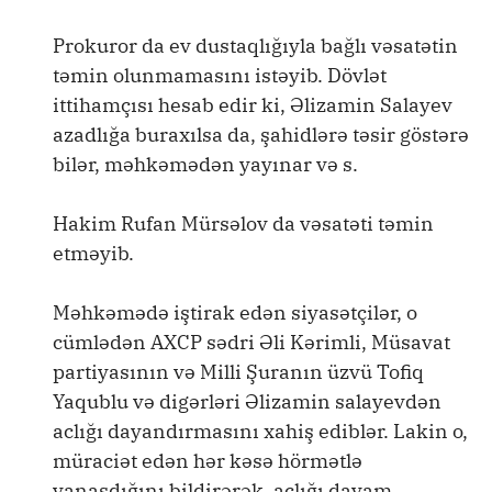
Prokuror da ev dustaqlığıyla bağlı vəsatətin
təmin olunmamasını istəyib. Dövlət
ittihamçısı hesab edir ki, Əlizamin Salayev
azadlığa buraxılsa da, şahidlərə təsir göstərə
bilər, məhkəmədən yayınar və s.
Hakim Rufan Mürsəlov da vəsatəti təmin
etməyib.
Məhkəmədə iştirak edən siyasətçilər, o
cümlədən AXCP sədri Əli Kərimli, Müsavat
partiyasının və Milli Şuranın üzvü Tofiq
Yaqublu və digərləri Əlizamin salayevdən
aclığı dayandırmasını xahiş ediblər. Lakin o,
müraciət edən hər kəsə hörmətlə
yanaşdığını bildirərək, aclığı davam