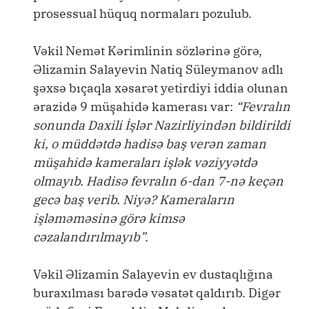
prosessual hüquq normaları pozulub.
Vəkil Nemət Kərimlinin sözlərinə görə,
Əlizamin Salayevin Natiq Süleymanov adlı
şəxsə bıçaqla xəsarət yetirdiyi iddia olunan
ərazidə 9 müşahidə kamerası var:
“Fevralın
sonunda Daxili İşlər Nazirliyindən bildirildi
ki, o müddətdə hadisə baş verən zaman
müşahidə kameraları işlək vəziyyətdə
olmayıb. Hadisə fevralın 6-dan 7-nə keçən
gecə baş verib. Niyə? Kameraların
işləməməsinə görə kimsə
cəzalandırılmayıb”.
Vəkil Əlizamin Salayevin ev dustaqlığına
buraxılması barədə vəsatət qaldırıb. Digər