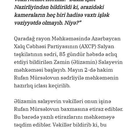
Nazirliyindən bildirildi ki, ərazidəki
kameraların heç biri hadisə vaxtı işlək
vəziyyətdə olmayıb. Niyə?”
Qaradağ rayon Məhkəməsində Azərbaycan
Xalq Cəbhəsi Partiyasının (AXCP) Salyan
təşkilatının sədri, 85 gündür həbsdə aclıq
etdiyi bildirilən Zamin (Əlizamin) Salayevin
məhkəməsi başlayıb. Mayın 2-də hakim
Rufan Mürsəlovun sədrliyilə məhkəmənin
hazırlıq iclası keçirilib.
Əlizamin salayevin vəkilləri onun işinə
Rufan Mürsəlovun baxmasına etiraz ediblər.
Bu barədə yazılı etirazlarını məhkəməyə
təqdim ediblər. Vəkillər bildirib ki, bu