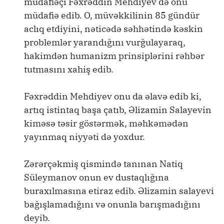
müdafiəçi Fəxrəddin Mehdiyev də onu
müdafiə edib. O, müvəkkilinin 85 gündür
aclıq etdiyini, nəticədə səhhətində kəskin
problemlər yarandığını vurğulayaraq,
hakimdən humanizm prinsiplərini rəhbər
tutmasını xahiş edib.
Fəxrəddin Mehdiyev onu da əlavə edib ki,
artıq istintaq başa çatıb, Əlizamin Salayevin
kiməsə təsir göstərmək, məhkəmədən
yayınmaq niyyəti də yoxdur.
Zərərçəkmiş qismində tanınan Natiq
Süleymanov onun ev dustaqlığına
buraxılmasına etiraz edib. Əlizamin salayevi
bağışlamadığını və onunla barışmadığını
deyib.