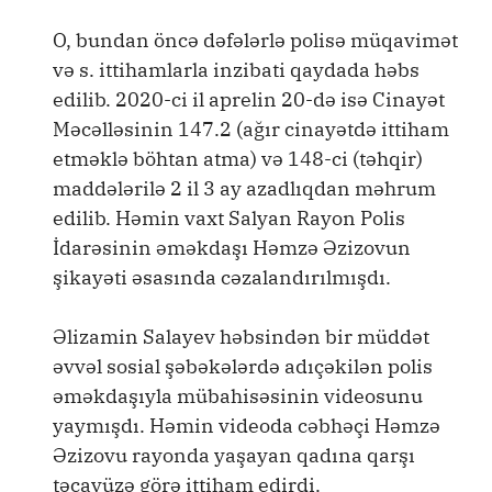
O, bundan öncə dəfələrlə polisə müqavimət
və s. ittihamlarla inzibati qaydada həbs
edilib. 2020-ci il aprelin 20-də isə Cinayət
Məcəlləsinin 147.2 (ağır cinayətdə ittiham
etməklə böhtan atma) və 148-ci (təhqir)
maddələrilə 2 il 3 ay azadlıqdan məhrum
edilib. Həmin vaxt Salyan Rayon Polis
İdarəsinin əməkdaşı Həmzə Əzizovun
şikayəti əsasında cəzalandırılmışdı.
Əlizamin Salayev həbsindən bir müddət
əvvəl sosial şəbəkələrdə adıçəkilən polis
əməkdaşıyla mübahisəsinin videosunu
yaymışdı. Həmin videoda cəbhəçi Həmzə
Əzizovu rayonda yaşayan qadına qarşı
təcavüzə görə ittiham edirdi.