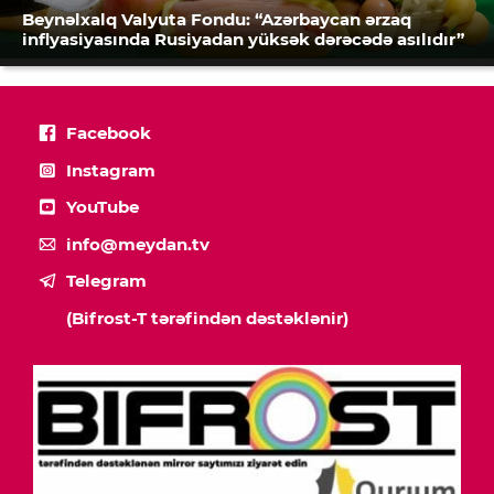
Beynəlxalq Valyuta Fondu: “Azərbaycan ərzaq
inflyasiyasında Rusiyadan yüksək dərəcədə asılıdır”
Facebook
Instagram
YouTube
info@meydan.tv
Telegram
(Bifrost-T tərəfindən dəstəklənir)