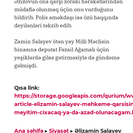
Əzizovun ona qarşı zorakı hərəkətlərindən
müdafiə olunmaq üçün onu vurduğunu
bildirib. Polis əməkdaşı isə özü haqqında
deyilənləri təkzib edib.
Zamin Salayev ötən yay Milli Məclisin
binasına deputat Fəzail Ağamalı üçün
yeşiklərdə gilas gətirməsiylə də gündəmə
gəlmişdi.
Qısa link:
https://storage.googleapis.com/qurium/
article-elizamin-salayev-mehkeme-qarsisi
meyitim-cixacaq-ya-da-azad-olunacagam.
Ana səhifə
▸
Siyasət
▸
Əlizamin Salayev