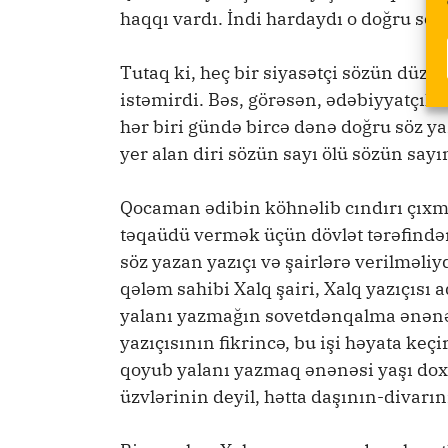
haqqı vardı. İndi hardaydı o doğru söz
Tutaq ki, heç bir siyasətçi sözün düzü
istəmirdi. Bəs, görəsən, ədəbiyyatçı
hər biri gündə bircə dənə doğru söz 
yer alan diri sözün sayı ölü sözün sayı
Qocaman ədibin köhnəlib cındırı çıxmı
təqaüdü vermək üçün dövlət tərəfindən
söz yazan yazıçı və şairlərə verilməliy
qələm sahibi Xalq şairi, Xalq yazıçıs
yalanı yazmağın sovetdənqalma ənənəs
yazıçısının fikrincə, bu işi həyata ke
qoyub yalanı yazmaq ənənəsi yaşı dox
üzvlərinin deyil, hətta daşının-divarı