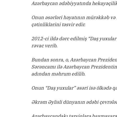
Azərbaycan ədəbiyyatında hekayəçilik 
Onun əsərləri həyatının mürəkkəb və z
çətinliklərini təsvir edir.
2012-ci ildə dərc edilmiş “Daş yuxular
rəvac verib.
Bundan sonra, o, Azərbaycan Prezidenti
Sərəncamı ilə Azərbaycan Prezidentini
adından məhrum edilib.
Onun “Daş yuxular” əsəri isə ölkədə q
Əkrəm Əylisli dünyanın ədəbi çevrələr
Azərbaycandakı təzyiqlərə baxmayaraq