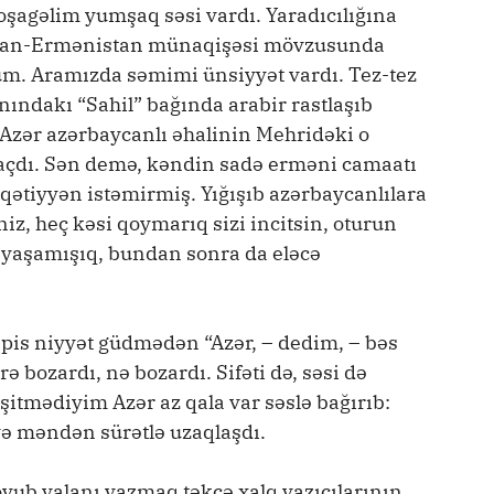
xoşagəlim yumşaq səsi vardı. Yaradıcılığına
ycan-Ermənistan münaqişəsi mövzusunda
m. Aramızda səmimi ünsiyyət vardı. Tez-tez
anındakı “Sahil” bağında arabir rastlaşıb
 Azər azərbaycanlı əhalinin Mehridəki o
açdı. Sən demə, kəndin sadə erməni camaatı
qətiyyən istəmirmiş. Yığışıb azərbaycanlılara
iz, heç kəsi qoymarıq sizi incitsin, oturun
 yaşamışıq, bundan sonra da eləcə
pis niyyət güdmədən “Azər, – dedim, – bəs
 bozardı, nə bozardı. Sifəti də, səsi də
şitmədiyim Azər az qala var səslə bağırıb:
ə məndən sürətlə uzaqlaşdı.
yub yalanı yazmaq təkcə xalq yazıçılarının