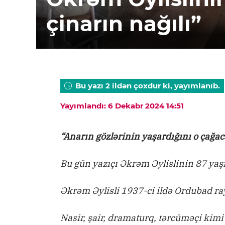
çinarın nağılı”
Bu yazı 2 ildən çoxdur ki, yayımlanıb.
Yayımlandı: 6 Dekabr 2024 14:51
“Anarın gözlərinin yaşardığını o çağ
Bu gün yazıçı Əkrəm Əylislinin 87 yaş
Əkrəm Əylisli 1937-ci ildə Ordubad r
Nasir, şair, dramaturq, tərcüməçi kimi