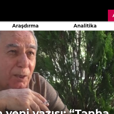
Araşdırma
Analitika
 yeni yazısı: “Tənha