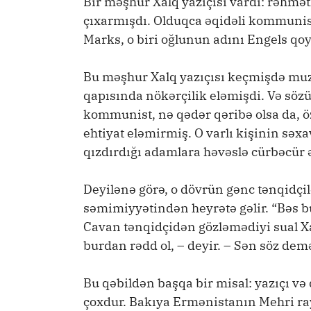
Bir məşhur Xalq yazıçısı vardı: rəhmə
çıxarmışdı. Olduqca əqidəli kommunist 
Marks, o biri oğlunun adını Engels q
Bu məşhur Xalq yazıçısı keçmişdə muz
qapısında nökərçilik eləmişdi. Və sö
kommunist, nə qədər qəribə olsa da, 
ehtiyat eləmirmiş. O varlı kişinin səx
qızdırdığı adamlara həvəslə cürbəcür 
Deyilənə görə, o dövrün gənc tənqidçil
səmimiyyətindən heyrətə gəlir. “Bəs bu
Cavan tənqidçidən gözləmədiyi sual X
burdan rədd ol, – deyir. – Sən söz demə
Bu qəbildən başqa bir misal: yazıçı və
çoxdur. Bakıya Ermənistanın Mehri r