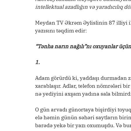
intellektual azadlığın və yaradıcılıq 
Meydan TV Əkrəm Əylislinin 87 illiyi il
yazısını təqdim edir:
“Tənha narın nağılı”nı oxuyanlar üçü
1.
Adam görürdü ki, yaddaşı durmadan zə
xarablaşır. Adlar, telefon nömrələri bi
nə yediyini axşam yadına sala bilmird
O gün arvadı günortaya bişirdiyi toyu
elə həmin günün səhəri saytların biri
barədə yekə bir yazı oxumuşdu. Və bu