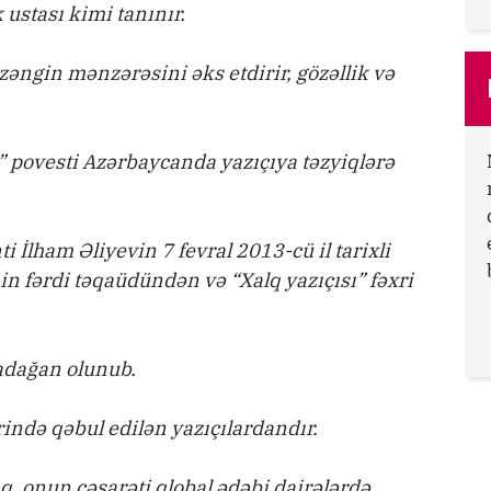
ustası kimi tanınır.
əngin mənzərəsini əks etdirir, gözəllik və
” povesti Azərbaycanda yazıçıya təzyiqlərə
 İlham Əliyevin 7 fevral 2013-cü il tarixli
n fərdi təqaüdündən və “Xalq yazıçısı” fəxri
adağan olunub.
ində qəbul edilən yazıçılardandır.
, onun cəsarəti qlobal ədəbi dairələrdə