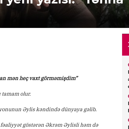
acan mən heç vaxt görməmişdim”
ı tamam olur.
ayonunun Əylis kəndində dünyaya gəlib.
 fəaliyyət göstərən Əkrəm Əylisli həm də