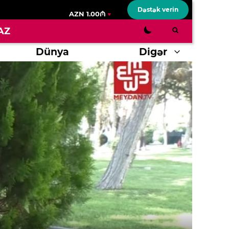
Dəstək verin
AZN 1.00₼
AZ
Dünya
Digər