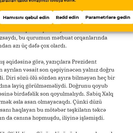
çərəzləri qəbul etməyinizi tövsiyə edirik.
, onu deyən kim idi, yazan kim idi…
Hamısını qəbul edin
Rədd edin
Parametrlərə gedin
nü deyib, siyasətin ləzzətini qaçırmaq
lara nə olmuşdu? Üç minə yaxın AYB üzvünün
yazsaydı, bu qurumun mətbuat orqanlarında
ndan azı üç dəfə çox olardı.
ş əqidəsinə görə, yazıçılara Prezident
 ayrılan vəsait son qəpiyinəcən yalnız doğru
di. Diri sözü ölü sözdən ayıra bilməyən heç bir
ı adına layiq görülməməliydi. Doğrunu qoyub
inə birdəfəlik son qoyulmalıydı. Sabiq Xalq
çirmək əsla asan olmayacaqdı. Çünki düzü
sanı haqlayan bu mötəbər təşkilatın təkcə
nın da canına hopmuşdu, iliyinə işləmişdi.