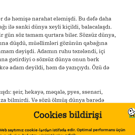
r də həmişə narahat eləmişdi. Bu dəfə daha
ğı ilə sanki dünya xeyli kiçildi, balacalaşdı.
bir gün söz tamam qurtara bilər. Sözsüz dünya,
ına düşdü, müəllimləri gözünün qabağına
tamam dəyişdi. Adamın ruhu təzələndi, içi
lına gətirdiyi o sözsüz dünya onun bərk
kcə adam deyildi, həm də yazıçıydı. Özü də
dı: şeir, hekayə, məqalə, pyes, ssenari,
yaza bilmirdi. Və sözü ölmüş dünya barədə
acağına artıq özünü inandıra bilmişdi.
Cookies bildirişi
irləşdi ki, bəlkə söz doğrudan da ölüb.
Veb saytımız cookie-lərdən istifadə edir. Optimal performans üçün
görə, diri söz sayılmağa yalnız doğru sözün