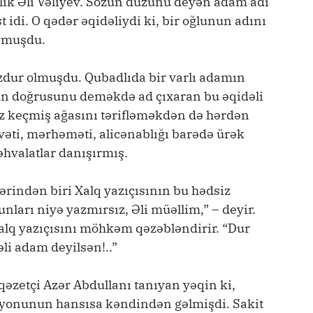
tlik Əli Vəliyev. Sözün düzünü deyən adam adı
idi. O qədər əqidəliydi ki, bir oğlunun adını
oymuşdu.
dur olmuşdu. Qubadlıda bir varlı adamın
zün doğrusunu deməkdə ad çıxaran bu əqidəli
öz keçmiş ağasını tərifləməkdən də hərdən
avəti, mərhəməti, alicənablığı barədə ürək
əhvalatlar danışırmış.
ərindən biri Xalq yazıçısının bu hədsiz
nları niyə yazmırsız, Əli müəllim,” – deyir.
alq yazıçısını möhkəm qəzəbləndirir. “Dur
li adam deyilsən!..”
 qəzetçi Azər Abdullanı tanıyan yəqin ki,
ayonunun hansısa kəndindən gəlmişdi. Sakit