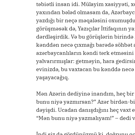
təbiətli insan idi. Mülayim xasiyyəti, 
yaxından bələd olmasam da, Azərba
yazdığı bir neçə məqaləsini oxumuşdu
görüşməsək də, Yazıçılar İttifaqının y
dərdləşirdik. Və bu görüşlərin birində
kənddən necə çıxmağı barədə söhbət 
azərbaycanlıların kəndi tərk etməsini 
yalvarırmışlar: getməyin, hara gedirsin
evinizdə, bu vaxtacan bu kənddə necə
yaşayacağıq.
Mən Azərin dediyinə inandım, heç bir 
bunu niyə yazmırsan?” Azər birdən-birə
dəyişdi. Ucadan danışdığını heç vaxt e
“Mən bunu niyə yazmalıyam!” – dedi v
İndi siz də gördünüzmü ki, doğrunu qo