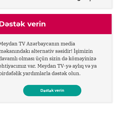
Dəstək verin
Meydan TV Azərbaycanın media
məkanındakı alternativ səsidir! İşimizin
davamlı olması üçün sizin də köməyinizə
ehtiyacımız var. Meydan TV-yə aylıq və ya
birdəfəlik yardımlarla dəstək olun.
Dəstək verin