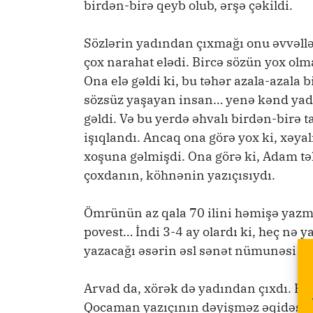
birdən-birə qeyb olub, ərşə çəkildi.
Sözlərin yadından çıxmağı onu əvvəllə
çox narahat elədi. Bircə sözün yox olma
Ona elə gəldi ki, bu təhər azala-azala 
sözsüz yaşayan insan… yenə kənd yad
gəldi. Və bu yerdə əhvalı birdən-birə 
işıqlandı. Ancaq ona görə yox ki, xəya
xoşuna gəlmişdi. Ona görə ki, Adam tə
çoxdanın, köhnənin yazıçısıydı.
Ömrünün az qala 70 ilini həmişə yazmış
povest… İndi 3-4 ay olardı ki, heç nə 
yazacağı əsərin əsl sənət nümunəsi ol
Arvad da, xörək də yadından çıxdı. Fik
Qocaman yazıçının dəyişməz əqidəsinə 