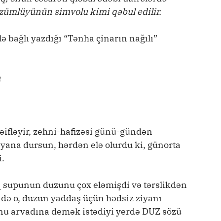
dözümlüyünün simvolu kimi qəbul edilir.
ə bağlı yazdığı “Tənha çinarın nağılı”
n
ifləyir, zehni-hafizəsi günü-gündən
r yana dursun, hərdən elə olurdu ki, günorta
i.
q supunun duzunu çox eləmişdi və tərslikdən
ndə o, duzun yaddaş üçün hədsiz ziyanı
nu arvadına demək istədiyi yerdə DUZ sözü