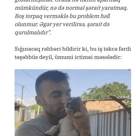
mümkündür, nə də normal şərait yaratmaq.
Boş torpaq verməklə bu problem həll
olunmur. Əgər yer verilirsə, şərait də
qurulmalıdır”.
Sığınacaq rəhbəri bildirir ki, bu iş təkcə fərdi
təşəbbüs deyil, ümumi ictimai məsələdir: