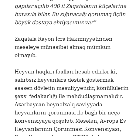
qapılar açılıb 400 it Zaqatalanın küçələrinə
buraxıla bilər. Bu sığınacağı qorumaq üçün
böyük dəstəyə ehtiyacımız var”.
Zaqatala Rayon İcra Hakimiyyətindən
məsələyə münasibət almaq mümkün
olmayıb.
Heyvan haqları fəalları hesab edirlər ki,
sahibsiz heyvanlara dəstək göstərmək
əsasən dövlətin məsuliyyətidir, könüllülərin
şəxsi fədakarlığı ilə məhdudlaşmamalıdır.
Azərbaycan beynəlxalq səviyyədə
heyvanların qorunması ilə bağlı bir neçə
konvensiyaya qoşulub. Məsələn, Avropa Ev
Heyvanlarının Qorunması Konvensiyası,