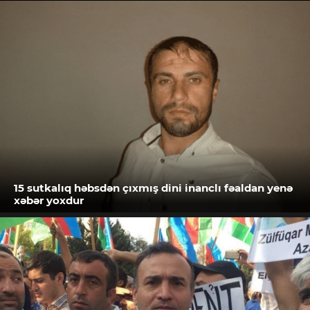
15 sutkalıq həbsdən çıxmış dini inanclı fəaldan yenə
xəbər yoxdur