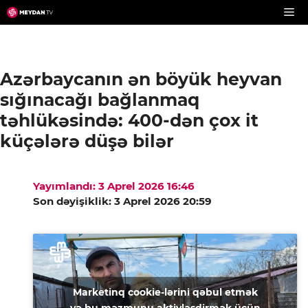
Skip
to
content
Azərbaycanın ən böyük heyvan
sığınacağı bağlanmaq
təhlükəsində: 400-dən çox it
küçələrə düşə bilər
Yayımlandı: 3 Aprel 2026 16:46
Son dəyişiklik: 3 Aprel 2026 20:59
Marketinq cookie-lərini qəbul etmək
və bu məzmunu aktivləşdirmək üçün