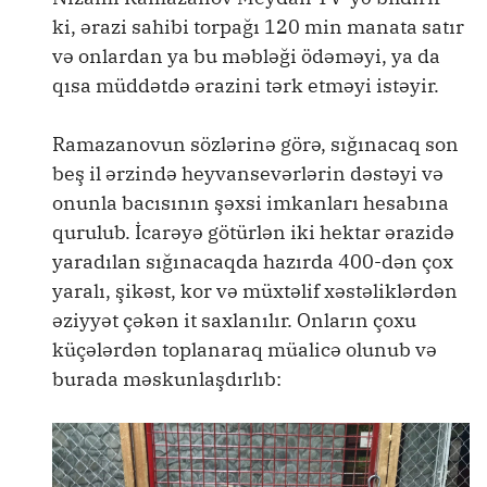
ki, ərazi sahibi torpağı 120 min manata satır
və onlardan ya bu məbləği ödəməyi, ya da
qısa müddətdə ərazini tərk etməyi istəyir.
Ramazanovun sözlərinə görə, sığınacaq son
beş il ərzində heyvansevərlərin dəstəyi və
onunla bacısının şəxsi imkanları hesabına
qurulub. İcarəyə götürlən iki hektar ərazidə
yaradılan sığınacaqda hazırda 400-dən çox
yaralı, şikəst, kor və müxtəlif xəstəliklərdən
əziyyət çəkən it saxlanılır. Onların çoxu
küçələrdən toplanaraq müalicə olunub və
burada məskunlaşdırlıb: