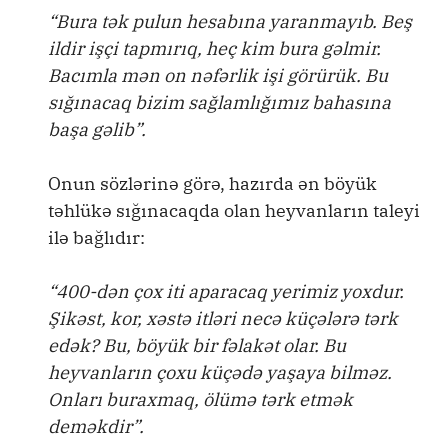
“Bura tək pulun hesabına yaranmayıb. Beş
ildir işçi tapmırıq, heç kim bura gəlmir.
Bacımla mən on nəfərlik işi görürük. Bu
sığınacaq bizim sağlamlığımız bahasına
başa gəlib”.
Onun sözlərinə görə, hazırda ən böyük
təhlükə sığınacaqda olan heyvanların taleyi
ilə bağlıdır:
“400-dən çox iti aparacaq yerimiz yoxdur.
Şikəst, kor, xəstə itləri necə küçələrə tərk
edək? Bu, böyük bir fəlakət olar. Bu
heyvanların çoxu küçədə yaşaya bilməz.
Onları buraxmaq, ölümə tərk etmək
deməkdir”.