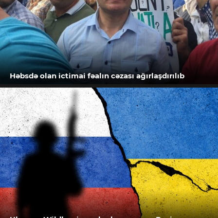
Həbsdə olan ictimai fəalın cəzası ağırlaşdırılıb