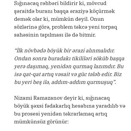
Sığınacaq rəhbəri bildirir ki, mövcud
şəraitdə buranı başqa əraziyə köçürmək
demək olar ki, mümkün deyil. Onun
sözlərinə görə, problem təkcə yeni torpaq
sahəsinin tapılması ilə də bitmir.
“İlk növbədə böyük bir ərazi alınmalıdır.
Ondan sonra buradakı tikililəri söküb başqa
yerə daşımaq, yenidən qurmaq lazımdır. Bu
isə qat-qat artıq vəsait və güc tələb edir. Biz
bu yeri beş ilə, addım-addım qurmuşuq”.
Nizami Ramazanov deyir ki, sığınacaq
böyük şəxsi fədakarlıq hesabına yaradılıb və
bu prosesi yenidən təkrarlamaq artıq
mümkünsüz görünür: