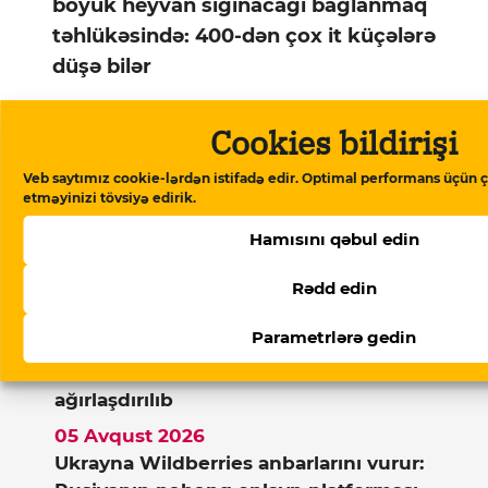
böyük heyvan sığınacağı bağlanmaq
təhlükəsində: 400-dən çox it küçələrə
düşə bilər
Cookies bildirişi
Xəbərlər
Veb saytımız cookie-lərdən istifadə edir. Optimal performans üçün ç
etməyinizi tövsiyə edirik.
Hamısını qəbul edin
05 Avqust 2026
15 sutkalıq həbsdən çıxmış dini inanclı
Rədd edin
fəaldan yenə xəbər yoxdur
Parametrlərə gedin
05 Avqust 2026
Həbsdə olan ictimai fəalın cəzası
ağırlaşdırılıb
05 Avqust 2026
Ukrayna Wildberries anbarlarını vurur: