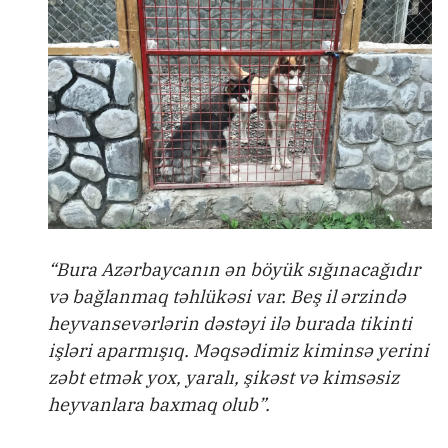
“Bura Azərbaycanın ən böyük sığınacağıdır
və bağlanmaq təhlükəsi var. Beş il ərzində
heyvansevərlərin dəstəyi ilə burada tikinti
işləri aparmışıq. Məqsədimiz kiminsə yerini
zəbt etmək yox, yaralı, şikəst və kimsəsiz
heyvanlara baxmaq olub”.