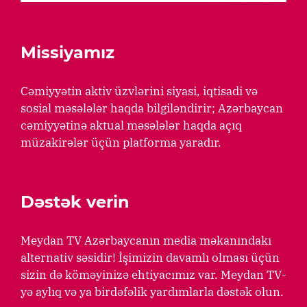
Missiyamız
Cəmiyyətin aktiv üzvlərini siyasi, iqtisadi və
sosial məsələlər haqda bilgiləndirir; Azərbaycan
cəmiyyətinə aktual məsələlər haqda açıq
müzakirələr üçün platforma yaradır.
Dəstək verin
Meydan TV Azərbaycanın media məkanındakı
alternativ səsidir! İşimizin davamlı olması üçün
sizin də köməyinizə ehtiyacımız var. Meydan TV-
yə aylıq və ya birdəfəlik yardımlarla dəstək olun.