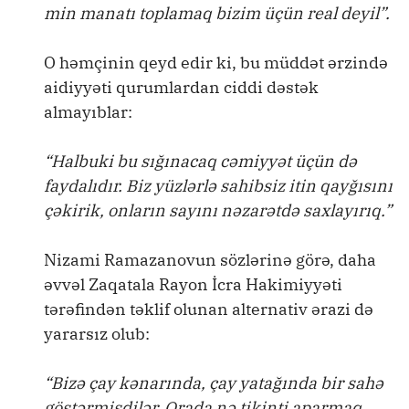
min manatı toplamaq bizim üçün real deyil”.
O həmçinin qeyd edir ki, bu müddət ərzində
aidiyyəti qurumlardan ciddi dəstək
almayıblar:
“Halbuki bu sığınacaq cəmiyyət üçün də
faydalıdır. Biz yüzlərlə sahibsiz itin qayğısını
çəkirik, onların sayını nəzarətdə saxlayırıq.”
Nizami Ramazanovun sözlərinə görə, daha
əvvəl Zaqatala Rayon İcra Hakimiyyəti
tərəfindən təklif olunan alternativ ərazi də
yararsız olub:
“Bizə çay kənarında, çay yatağında bir sahə
göstərmişdilər. Orada nə tikinti aparmaq