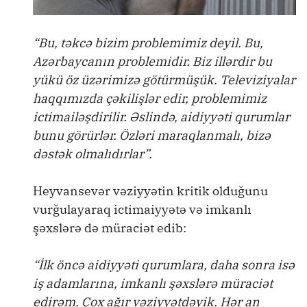
“Bu, təkcə bizim problemimiz deyil. Bu,
Azərbaycanın problemidir. Biz illərdir bu
yükü öz üzərimizə götürmüşük. Televiziyalar
haqqımızda çəkilişlər edir, problemimiz
ictimailəşdirilir. Əslində, aidiyyəti qurumlar
bunu görürlər. Özləri maraqlanmalı, bizə
dəstək olmalıdırlar”.
Heyvansevər vəziyyətin kritik olduğunu
vurğulayaraq ictimaiyyətə və imkanlı
şəxslərə də müraciət edib:
“İlk öncə aidiyyəti qurumlara, daha sonra isə
iş adamlarına, imkanlı şəxslərə müraciət
edirəm. Çox ağır vəziyyətdəyik. Hər an