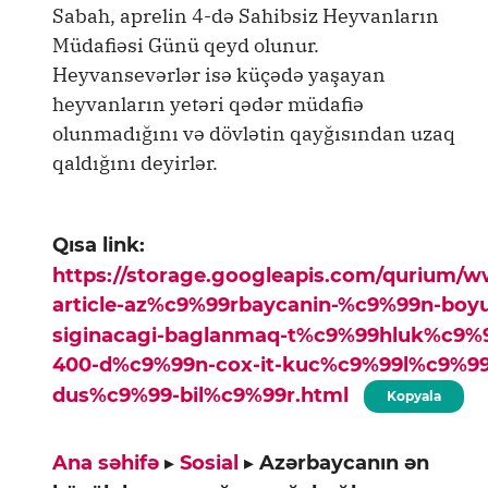
Sabah, aprelin 4-də Sahibsiz Heyvanların
Müdafiəsi Günü qeyd olunur.
Heyvansevərlər isə küçədə yaşayan
heyvanların yetəri qədər müdafiə
olunmadığını və dövlətin qayğısından uzaq
qaldığını deyirlər.
Qısa link:
https://storage.googleapis.com/qurium/
article-az%c9%99rbaycanin-%c9%99n-boy
siginacagi-baglanmaq-t%c9%99hluk%c9%
400-d%c9%99n-cox-it-kuc%c9%99l%c9%9
dus%c9%99-bil%c9%99r.html
Kopyala
Ana səhifə
▸
Sosial
▸
Azərbaycanın ən