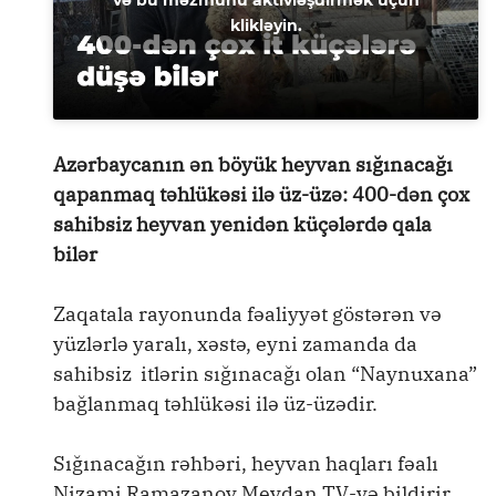
klikləyin.
Azərbaycanın ən böyük heyvan sığınacağı
qapanmaq təhlükəsi ilə üz-üzə: 400-dən çox
sahibsiz heyvan yenidən küçələrdə qala
bilər
Zaqatala rayonunda fəaliyyət göstərən və
yüzlərlə yaralı, xəstə, eyni zamanda da
sahibsiz itlərin sığınacağı olan “Naynuxana”
bağlanmaq təhlükəsi ilə üz-üzədir.
Sığınacağın rəhbəri, heyvan haqları fəalı
Nizami Ramazanov Meydan TV-yə bildirir