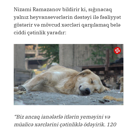
Nizami Ramazanov bildirir ki, sığınacaq
yalnız heyvansevərlərin dəstəyi ilə fəaliyyət
göstərir və mövcud xərcləri qarşılamaq belə
ciddi çətinlik yaradır:
“Biz ancaq ianələrlə itlərin yeməyini və
müalicə xərclərini çətinliklə ödəyirik. 120