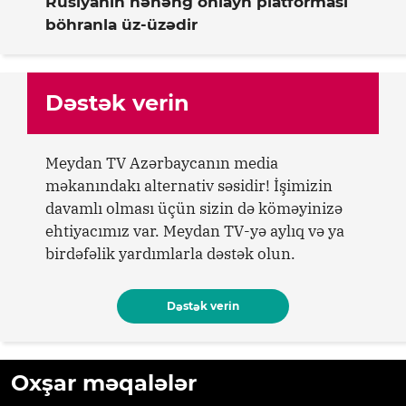
Rusiyanın nəhəng onlayn platforması
böhranla üz-üzədir
Dəstək verin
Meydan TV Azərbaycanın media
məkanındakı alternativ səsidir! İşimizin
davamlı olması üçün sizin də köməyinizə
ehtiyacımız var. Meydan TV-yə aylıq və ya
birdəfəlik yardımlarla dəstək olun.
Dəstək verin
Oxşar məqalələr