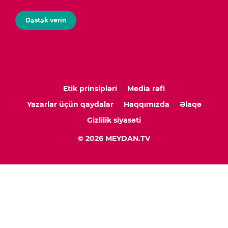
Dəstək verin
Etik prinsipləri
Media rəfi
Yazarlar üçün qaydalar
Haqqımızda
Əlaqə
Gizlilik siyasəti
© 2026 MEYDAN.TV