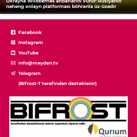
Ukrayna Wildberries anbarlarını vurur: Rusiyanın
nəhəng onlayn platforması böhranla üz-üzədir
Facebook
Instagram
YouTube
info@meydan.tv
Telegram
(Bifrost-T tərəfindən dəstəklənir)