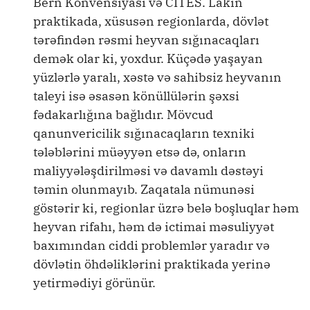
Bern Konvensiyası və CITES. Lakin
praktikada, xüsusən regionlarda, dövlət
tərəfindən rəsmi heyvan sığınacaqları
demək olar ki, yoxdur. Küçədə yaşayan
yüzlərlə yaralı, xəstə və sahibsiz heyvanın
taleyi isə əsasən könüllülərin şəxsi
fədakarlığına bağlıdır. Mövcud
qanunvericilik sığınacaqların texniki
tələblərini müəyyən etsə də, onların
maliyyələşdirilməsi və davamlı dəstəyi
təmin olunmayıb. Zaqatala nümunəsi
göstərir ki, regionlar üzrə belə boşluqlar həm
heyvan rifahı, həm də ictimai məsuliyyət
baxımından ciddi problemlər yaradır və
dövlətin öhdəliklərini praktikada yerinə
yetirmədiyi görünür.