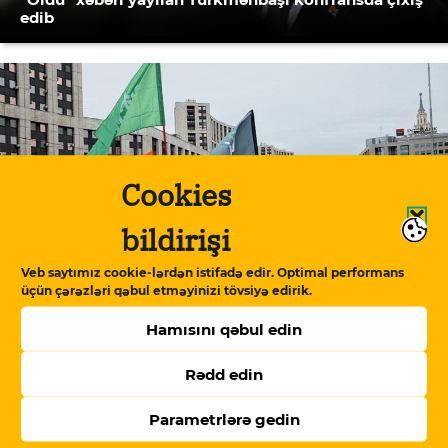
edib
Cookies
bildirişi
Veb saytımız cookie-lərdən istifadə edir. Optimal performans
üçün çərəzləri qəbul etməyinizi tövsiyə edirik.
Moskvada son 8 ilin ən böyük mitinqi keçirilib
Hamısını qəbul edin
Rədd edin
Parametrlərə gedin