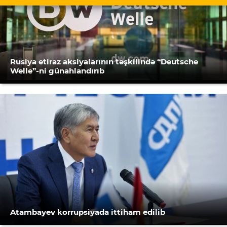
Rusiya etiraz aksiyalarının təşkilində “Deutsche
Welle”-ni günahlandırıb
Atambayev korrupsiyada ittiham edilib