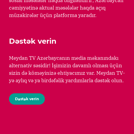
sosial məsələlər haqda bilgiləndirir; Azərbaycan
cəmiyyətinə aktual məsələlər haqda açıq
müzakirələr üçün platforma yaradır.
Dəstək verin
Meydan TV Azərbaycanın media məkanındakı
alternativ səsidir! İşimizin davamlı olması üçün
sizin də köməyinizə ehtiyacımız var. Meydan TV-
yə aylıq və ya birdəfəlik yardımlarla dəstək olun.
Dəstək verin