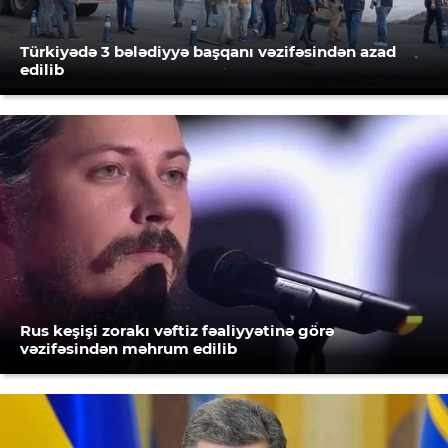
Türkiyədə 3 bələdiyyə başqanı vəzifəsindən azad
edilib
Rus keşişi zorakı vəftiz fəaliyyətinə görə
vəzifəsindən məhrum edilib