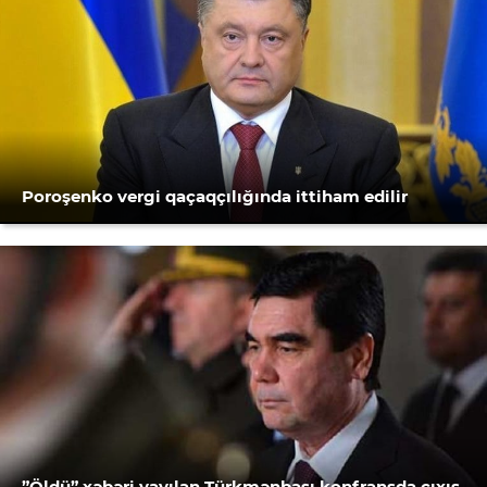
Poroşenko vergi qaçaqçılığında ittiham edilir
”Öldü” xəbəri yayılan Türkmənbaşı konfransda çıxış