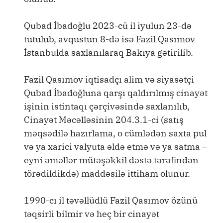
Qubad İbadoğlu 2023-cü il iyulun 23-də
tutulub, avqustun 8-də isə Fazil Qasımov
İstanbulda saxlanılaraq Bakıya gətirilib.
Fazil Qasımov iqtisadçı alim və siyasətçi
Qubad İbadoğluna qarşı qaldırılmış cinayət
işinin istintaqı çərçivəsində saxlanılıb,
Cinayət Məcəlləsinin 204.3.1-ci (satış
məqsədilə hazırlama, o cümlədən saxta pul
və ya xarici valyuta əldə etmə və ya satma –
eyni əməllər mütəşəkkil dəstə tərəfindən
törədildikdə) maddəsilə ittiham olunur.
1990-cı il təvəllüdlü Fazil Qasımov özünü
təqsirli bilmir və heç bir cinayət