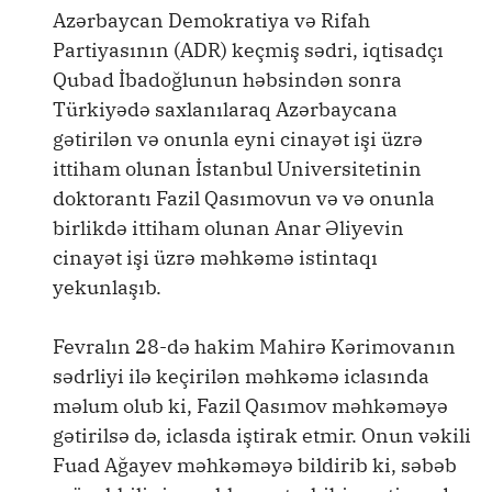
Azərbaycan Demokratiya və Rifah
Partiyasının (ADR) keçmiş sədri, iqtisadçı
Qubad İbadoğlunun həbsindən sonra
Türkiyədə saxlanılaraq Azərbaycana
gətirilən və onunla eyni cinayət işi üzrə
ittiham olunan İstanbul Universitetinin
doktorantı Fazil Qasımovun və və onunla
birlikdə ittiham olunan Anar Əliyevin
cinayət işi üzrə məhkəmə istintaqı
yekunlaşıb.
Fevralın 28-də hakim Mahirə Kərimovanın
sədrliyi ilə keçirilən məhkəmə iclasında
məlum olub ki, Fazil Qasımov məhkəməyə
gətirilsə də, iclasda iştirak etmir. Onun vəkili
Fuad Ağayev məhkəməyə bildirib ki, səbəb