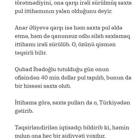
törətmədiyini, ona qarşı irəli sürülmüş saxta
pul ittihamının yalan olduğunu deyir.
Anar Əliyevə qarşı isə həm saxta pul əldə
etmə, həm də qanunsuz odlu silah saxlamaq
ittihamı irəli sürülüb. O, özünü qismən
təqsirli bilir.
Qubad İbadoğlu tutulduğu gün onun
ofisindən 40 min dollar pul tapılıb, bunun da
bir hissəsi saxta olub.
İttihama görə, saxta pulları da o, Türkiyədən
gətirib.
Təqsirləndirilən iqtisadçı bildirib ki, həmin
pulun ona heç bir aidiyyəti yoxdur.