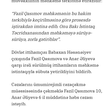
müvəkkilinin məhkəmə tərkibinə etirazıdır:
“Fazil Qasımov məhkəmənin bu hakim
tərkibiylə keçirilməsinə görə prosesdə
iştirakdan imtina edib. Onu Bakı İstintaq
Təcridxanasından məhkəməyə sürüyə-
sürüyə, zorla gətiriblər”.
Dövlət ittihamçısı Babaxan Həsənəiyev
çıxışında Fazil Qasımova və Anar Əliyevə
qarşı irəli sürülmüş ittihamların məhkəmə
istintaqıyla sübuta yetirildiyini bildirib.
Cəzalarını ümumirejimli cəzaçəkmə
müəssisəsində çəkməklə Fazil Qasımova 10,
Anar Əliyevə 6 il müddətinə həbs cəzası
istəyib.