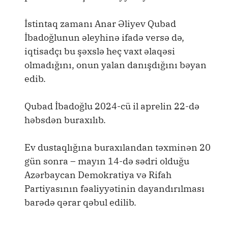
İstintaq zamanı Anar Əliyev Qubad
İbadoğlunun əleyhinə ifadə versə də,
iqtisadçı bu şəxslə heç vaxt əlaqəsi
olmadığını, onun yalan danışdığını bəyan
edib.
Qubad İbadoğlu 2024-cü il aprelin 22-də
həbsdən buraxılıb.
Ev dustaqlığına buraxılandan təxminən 20
gün sonra – mayın 14-də sədri olduğu
Azərbaycan Demokratiya və Rifah
Partiyasının fəaliyyətinin dayandırılması
barədə qərar qəbul edilib.