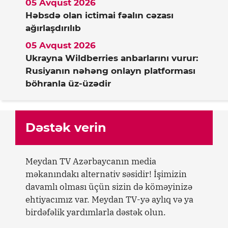
05 Avqust 2026
Həbsdə olan ictimai fəalın cəzası
ağırlaşdırılıb
05 Avqust 2026
Ukrayna Wildberries anbarlarını vurur:
Rusiyanın nəhəng onlayn platforması
böhranla üz-üzədir
Dəstək verin
Meydan TV Azərbaycanın media
məkanındakı alternativ səsidir! İşimizin
davamlı olması üçün sizin də köməyinizə
ehtiyacımız var. Meydan TV-yə aylıq və ya
birdəfəlik yardımlarla dəstək olun.