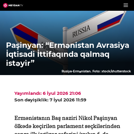
Skip
to
content
Paşinyan: “Ermənistan Avrasiya
İqtisadi İttifaqında qalmaq
istəyir”
Rusiya-Ermənistan. Foto: xtock/shutterstock
Yayımlandı: 6 İyul 2026 21:06
Son dəyişiklik: 7 İyul 2026 11:59
Ermənistanın Baş naziri Nikol Paşinyan
ölkədə keçirilən parlament seçkilərindən