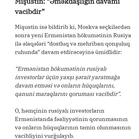
Mişustin: “Əməkdaşlığın davamı
vacibdir”
Mişustin isə bildirib ki, Moskva seçkilərdən
sonra yeni Ermənistan hökumətinin Rusiya
ilə əlaqələri “dostluq və mehriban qonşuluq
ruhunda” davam etdirəcəyinə ümidlidir:
“Ermənistan hökumətinin rusiyalı
investorlar üçün yaxşı şərait yaratmağa
davam etməsi və onların hüquqlarını,
qanuni maraqlarını qoruması vacibdir”.
O, həmçinin rusiyalı investorların
Ermənistanda fəaliyyətinin qorunmasının
və onların hüquqlarının təmin olunmasının
vacibliyini vurğulayıb.