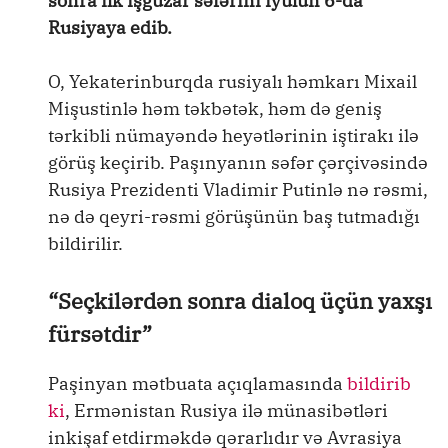
sonra ilk işgüzar səfərini iyulun 6-da
Rusiyaya edib.
O, Yekaterinburqda rusiyalı həmkarı Mixail
Mişustinlə həm təkbətək, həm də geniş
tərkibli nümayəndə heyətlərinin iştirakı ilə
görüş keçirib. Paşınyanın səfər çərçivəsində
Rusiya Prezidenti Vladimir Putinlə nə rəsmi,
nə də qeyri-rəsmi görüşünün baş tutmadığı
bildirilir.
“Seçkilərdən sonra dialoq üçün yaxşı
fürsətdir”
Paşinyan mətbuata açıqlamasında
bildirib
ki
, Ermənistan Rusiya ilə münasibətləri
inkişaf etdirməkdə qərarlıdır və Avrasiya