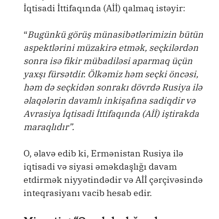
İqtisadi İttifaqında (Aİİ) qalmaq istəyir:
“
Bugünkü görüş münasibətlərimizin bütün
aspektlərini müzakirə etmək, seçkilərdən
sonra isə fikir mübadiləsi aparmaq üçün
yaxşı fürsətdir. Ölkəmiz həm seçki öncəsi,
həm də seçkidən sonrakı dövrdə Rusiya ilə
əlaqələrin davamlı inkişafına sadiqdir və
Avrasiya İqtisadi İttifaqında (Aİİ) iştirakda
maraqlıdır”.
O, əlavə edib ki, Ermənistan Rusiya ilə
iqtisadi və siyasi əməkdaşlığı davam
etdirmək niyyətindədir və Aİİ çərçivəsində
inteqrasiyanı vacib hesab edir.