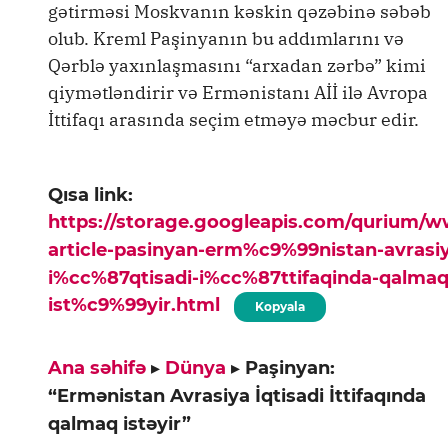
gətirməsi Moskvanın kəskin qəzəbinə səbəb
olub. Kreml Paşinyanın bu addımlarını və
Qərblə yaxınlaşmasını “arxadan zərbə” kimi
qiymətləndirir və Ermənistanı Aİİ ilə Avropa
İttifaqı arasında seçim etməyə məcbur edir.
Qısa link:
https://storage.googleapis.com/qurium/
article-pasinyan-erm%c9%99nistan-avrasi
i%cc%87qtisadi-i%cc%87ttifaqinda-qalmaq
ist%c9%99yir.html
Kopyala
Ana səhifə
▸
Dünya
▸
Paşinyan:
“Ermənistan Avrasiya İqtisadi İttifaqında
qalmaq istəyir”