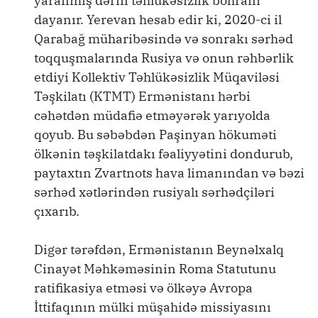
yaranmış dərin təhlükəsizlik böhranı
dayanır. Yerevan hesab edir ki, 2020-ci il
Qarabağ müharibəsində və sonrakı sərhəd
toqquşmalarında Rusiya və onun rəhbərlik
etdiyi Kollektiv Təhlükəsizlik Müqaviləsi
Təşkilatı (KTMT) Ermənistanı hərbi
cəhətdən müdafiə etməyərək yarıyolda
qoyub. Bu səbəbdən Paşinyan hökuməti
ölkənin təşkilatdakı fəaliyyətini dondurub,
paytaxtın Zvartnots hava limanından və bəzi
sərhəd xətlərindən rusiyalı sərhədçiləri
çıxarıb.
Digər tərəfdən, Ermənistanın Beynəlxalq
Cinayət Məhkəməsinin Roma Statutunu
ratifikasiya etməsi və ölkəyə Avropa
İttifaqının mülki müşahidə missiyasını