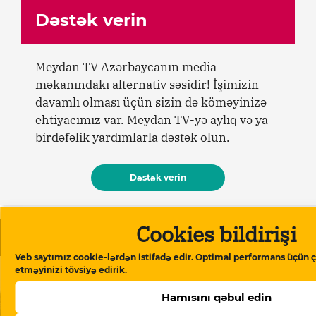
Dəstək verin
Meydan TV Azərbaycanın media
məkanındakı alternativ səsidir! İşimizin
davamlı olması üçün sizin də köməyinizə
ehtiyacımız var. Meydan TV-yə aylıq və ya
birdəfəlik yardımlarla dəstək olun.
Dəstək verin
Cookies bildirişi
Oxşar məqalələr
Veb saytımız cookie-lərdən istifadə edir. Optimal performans üçün ç
etməyinizi tövsiyə edirik.
Hamısını qəbul edin