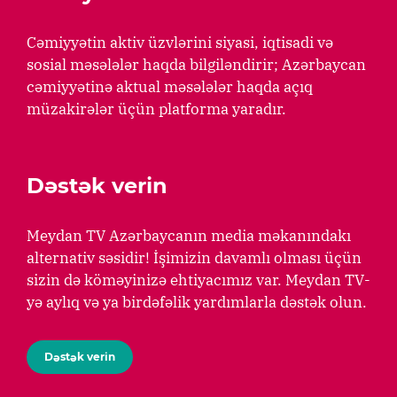
Cəmiyyətin aktiv üzvlərini siyasi, iqtisadi və
sosial məsələlər haqda bilgiləndirir; Azərbaycan
cəmiyyətinə aktual məsələlər haqda açıq
müzakirələr üçün platforma yaradır.
Dəstək verin
Meydan TV Azərbaycanın media məkanındakı
alternativ səsidir! İşimizin davamlı olması üçün
sizin də köməyinizə ehtiyacımız var. Meydan TV-
yə aylıq və ya birdəfəlik yardımlarla dəstək olun.
Dəstək verin