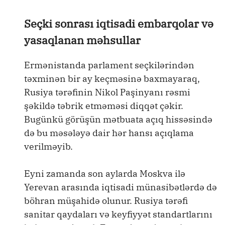
Seçki sonrası iqtisadi embarqolar və
yasaqlanan məhsullar
Ermənistanda parlament seçkilərindən
təxminən bir ay keçməsinə baxmayaraq,
Rusiya tərəfinin Nikol Paşinyanı rəsmi
şəkildə təbrik etməməsi diqqət çəkir.
Bugünkü görüşün mətbuata açıq hissəsində
də bu məsələyə dair hər hansı açıqlama
verilməyib.
Eyni zamanda son aylarda Moskva ilə
Yerevan arasında iqtisadi münasibətlərdə də
böhran müşahidə olunur. Rusiya tərəfi
sanitar qaydaları və keyfiyyət standartlarını