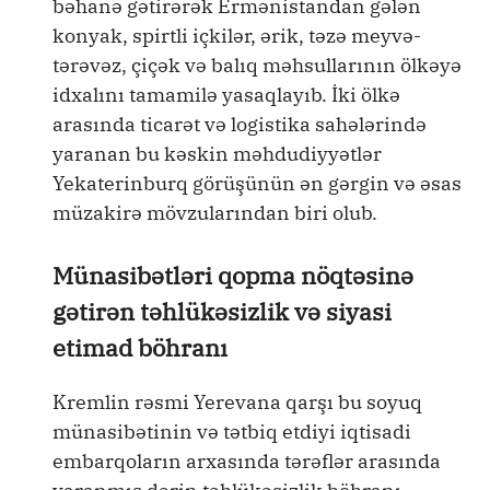
bəhanə gətirərək Ermənistandan gələn
konyak, spirtli içkilər, ərik, təzə meyvə-
tərəvəz, çiçək və balıq məhsullarının ölkəyə
idxalını tamamilə yasaqlayıb. İki ölkə
arasında ticarət və logistika sahələrində
yaranan bu kəskin məhdudiyyətlər
Yekaterinburq görüşünün ən gərgin və əsas
müzakirə mövzularından biri olub.
Münasibətləri qopma nöqtəsinə
gətirən təhlükəsizlik və siyasi
etimad böhranı
Kremlin rəsmi Yerevana qarşı bu soyuq
münasibətinin və tətbiq etdiyi iqtisadi
embarqoların arxasında tərəflər arasında