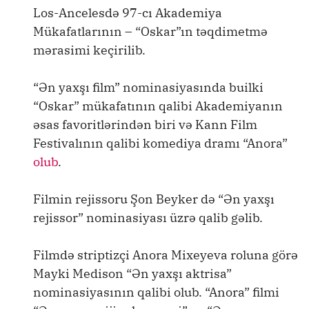
Los-Ancelesdə 97-cı Akademiya
Mükafatlarının – “Oskar”ın təqdimetmə
mərasimi keçirilib.
“Ən yaxşı film” nominasiyasında builki
“Oskar” mükafatının qalibi Akademiyanın
əsas favoritlərindən biri və Kann Film
Festivalının qalibi komediya dramı “Anora”
olub
.
Filmin rejissoru Şon Beyker də “Ən yaxşı
rejissor” nominasiyası üzrə qalib gəlib.
Filmdə striptizçi Anora Mixeyeva roluna görə
Mayki Medison “Ən yaxşı aktrisa”
nominasiyasının qalibi olub. “Anora” filmi