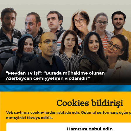
“Meydan TV işi”: “Burada mühakimə olunan
Azərbaycan cəmiyyətinin vicdanıdır”
Cookies bildirişi
Veb saytımız cookie-lərdən istifadə edir. Optimal performans üçün ç
etməyinizi tövsiyə edirik.
Hamısını qəbul edin