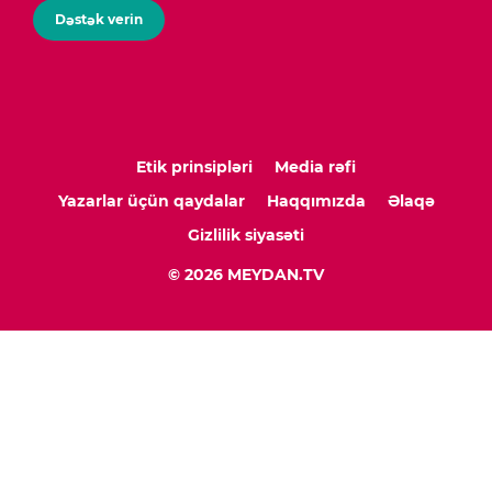
Dəstək verin
Etik prinsipləri
Media rəfi
Yazarlar üçün qaydalar
Haqqımızda
Əlaqə
Gizlilik siyasəti
© 2026 MEYDAN.TV