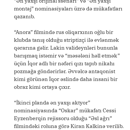
“Ən yaxşı orijinal ssenari” və “Ən yaxşı
montaj” nominasiyaları üzrə də mükafatları
qazanıb.
“Anora” filmində rus oliqarxının oğlu bir
klubda tanış olduğu striptizçi ilə evlənmək
qərarına gəlir. Lakin valideynləri bununla
barışmaq istəmir və “məsələni həll etmək”
üçün İqor adlı bir nəfəri qızı tapıb nikahı
pozmağa göndərirlər. Əvvəlcə antaqonist
kimi görünən İqor əslində daha insani bir
obraz kimi ortaya çıxır.
“İkinci planda ən yaxşı aktyor”
nominasiyasında “Oskar” mükafatı Cessi
Eyzenberqin rejissoru olduğu “Əsl ağrı”
filmindəki roluna görə Kiran Kalkinə verilib.