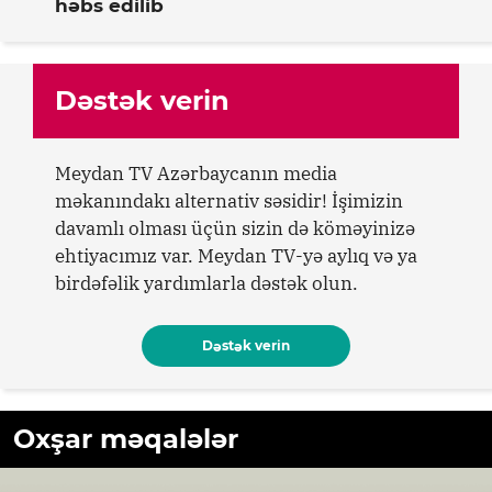
həbs edilib
Dəstək verin
Meydan TV Azərbaycanın media
məkanındakı alternativ səsidir! İşimizin
davamlı olması üçün sizin də köməyinizə
ehtiyacımız var. Meydan TV-yə aylıq və ya
birdəfəlik yardımlarla dəstək olun.
Dəstək verin
Oxşar məqalələr