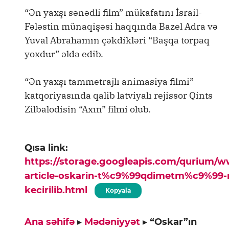
“Ən yaxşı sənədli film” mükafatını İsrail-
Fələstin münaqişəsi haqqında Bazel Adra və
Yuval Abrahamın çəkdikləri “Başqa torpaq
yoxdur” əldə edib.
“Ən yaxşı tammetrajlı animasiya filmi”
katqoriyasında qalib latviyalı rejissor Qints
Zilbalodisin “Axın” filmi olub.
Qısa link:
https://storage.googleapis.com/qurium/
article-oskarin-t%c9%99qdimetm%c9%99
kecirilib.html
Kopyala
Ana səhifə
▸
Mədəniyyət
▸
“Oskar”ın