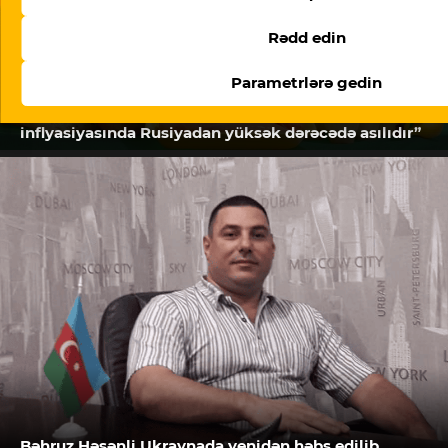
Rədd edin
Parametrlərə gedin
Beynəlxalq Valyuta Fondu: “Azərbaycan ərzaq
inflyasiyasında Rusiyadan yüksək dərəcədə asılıdır”
Bəhruz Həsənli Ukraynada yenidən həbs edilib