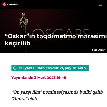
Skip
to
content
“Oskar”ın təqdimetmə mərasimi
keçirilib
Foto: Oscar
Bu yazı 1 ildən çoxdur ki, yayımlanıb.
Yayımlandı: 3 Mart 2025 16:48
“Ən yaxşı film” nominasiyasında builki qalib
“Anora” olub