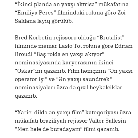
“İkinci planda ən yaxşı aktrisa” mükafatına
“Emiliya Peres” filmindəki roluna görə Zoi
Saldana layiq görülüb.
Bred Korbetin rejissoru olduğu “Brutalist”
filmində memar Laslo Tot roluna görə Edrian
Broudi “Baş rolda ən yaxşı aktyor”
nominasiyasında karyerasının ikinci
“Oskar”ını qazanıb. Film həmçinin “Ən yaxşı
operator işi” və “Ən yaxşı saundtrek”
nominasiyaları üzrə də qızıl heykəlciklər
qazanıb.
“Xarici dildə ən yaxşı film” kateqoriyası üzrə
mükafatı braziliyalı rejissor Valter Sallesin
“Mən hələ də buradayam” filmi qazanıb.