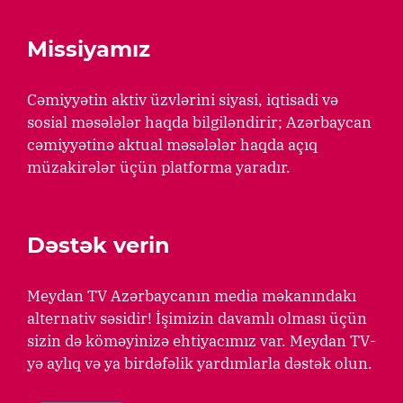
Missiyamız
Cəmiyyətin aktiv üzvlərini siyasi, iqtisadi və
sosial məsələlər haqda bilgiləndirir; Azərbaycan
cəmiyyətinə aktual məsələlər haqda açıq
müzakirələr üçün platforma yaradır.
Dəstək verin
Meydan TV Azərbaycanın media məkanındakı
alternativ səsidir! İşimizin davamlı olması üçün
sizin də köməyinizə ehtiyacımız var. Meydan TV-
yə aylıq və ya birdəfəlik yardımlarla dəstək olun.