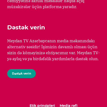
cəmiyyətinə aktual məsələlər haqda açıq
müzakirələr üçün platforma yaradır.
Dəstək verin
Meydan TV Azərbaycanın media məkanındakı
alternativ səsidir! İşimizin davamlı olması üçün
sizin də köməyinizə ehtiyacımız var. Meydan TV-
yə aylıq və ya birdəfəlik yardımlarla dəstək olun.
Dəstək verin
Etik prinsipləri
Media rəfi