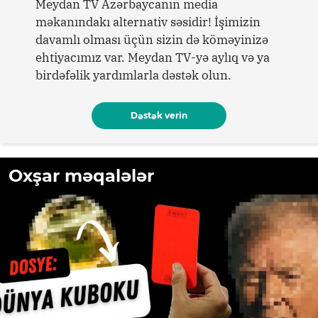
Meydan TV Azərbaycanın media
məkanındakı alternativ səsidir! İşimizin
davamlı olması üçün sizin də köməyinizə
ehtiyacımız var. Meydan TV-yə aylıq və ya
birdəfəlik yardımlarla dəstək olun.
Dəstək verin
Oxşar məqalələr