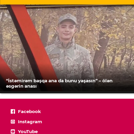
“İstəmirəm başqa ana da bunu yaşasın” – ölən
əsgərin anası
Facebook
Instagram
YouTube