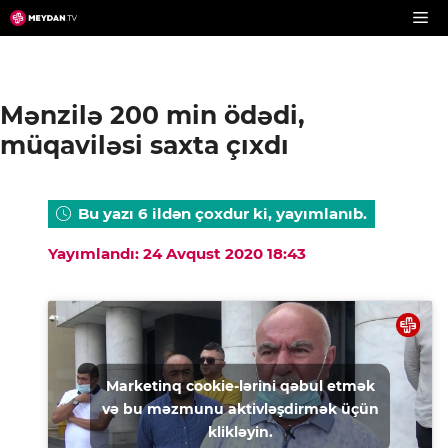
Skip
to
content
Mənzilə 200 min ödədi,
müqaviləsi saxta çıxdı
Bu yazı 6 ildən çoxdur ki, yayımlanıb.
Yayımlandı: 24 Avqust 2020 18:43
Marketinq cookie-lərini qəbul etmək
və bu məzmunu aktivləşdirmək üçün
klikləyin.