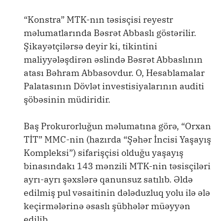
“Konstra” MTK-nın təsisçisi reyestr
məlumatlarında Bəsrət Abbaslı göstərilir.
Şikayətçilərsə deyir ki, tikintini
maliyyələşdirən əslində Bəsrət Abbaslının
atası Bəhram Abbasovdur. O, Hesablamalar
Palatasının Dövlət investisiyalarının auditi
şöbəsinin müdiridir.
Baş Prokurorluğun məlumatına görə, “Orxan
TİT” MMC-nin (hazırda “Şəhər İncisi Yaşayış
Kompleksi”) sifarişçisi olduğu yaşayış
binasındakı 143 mənzili MTK-nin təsisçiləri
ayrı-ayrı şəxslərə qanunsuz satılıb. Əldə
edilmiş pul vəsaitinin dələduzluq yolu ilə ələ
keçirmələrinə əsaslı şübhələr müəyyən
edilib.