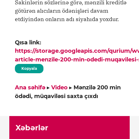
Sakinlərin sözlərinə görə, mənzili kreditlə
götürən alıcıların ödənişləri davam
etdiyindən onların adı siyahıda yoxdur.
Qısa link:
https://storage.googleapis.com/qurium/
article-menzile-200-min-odedi-muqavilesi-
Kopyala
Ana səhifə
▸
Video
▸
Mənzilə 200 min
ödədi, müqaviləsi saxta çıxdı
Xəbərlər