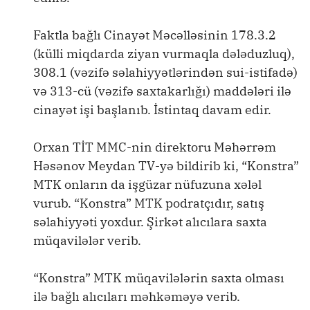
Faktla bağlı Cinayət Məcəlləsinin 178.3.2
(külli miqdarda ziyan vurmaqla dələduzluq),
308.1 (vəzifə səlahiyyətlərindən sui-istifadə)
və 313-cü (vəzifə saxtakarlığı) maddələri ilə
cinayət işi başlanıb. İstintaq davam edir.
Orxan TİT MMC-nin direktoru Məhərrəm
Həsənov Meydan TV-yə bildirib ki, “Konstra”
MTK onların da işgüzar nüfuzuna xələl
vurub. “Konstra” MTK podratçıdır, satış
səlahiyyəti yoxdur. Şirkət alıcılara saxta
müqavilələr verib.
“Konstra” MTK müqavilələrin saxta olması
ilə bağlı alıcıları məhkəməyə verib.