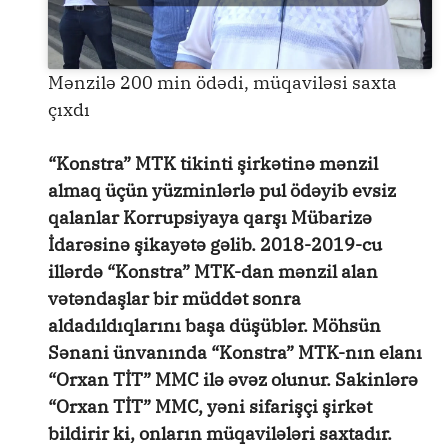
Mənzilə 200 min ödədi, müqaviləsi saxta
çıxdı
“Konstra” MTK tikinti şirkətinə mənzil
almaq üçün yüzminlərlə pul ödəyib evsiz
qalanlar Korrupsiyaya qarşı Mübarizə
İdarəsinə şikayətə gəlib. 2018-2019-cu
illərdə “Konstra” MTK-dan mənzil alan
vətəndaşlar bir müddət sonra
aldadıldıqlarını başa düşüblər. Möhsün
Sənani ünvanında “Konstra” MTK-nın elanı
“Orxan TİT” MMC ilə əvəz olunur. Sakinlərə
“Orxan TİT” MMC, yəni sifarişçi şirkət
bildirir ki, onların müqavilələri saxtadır.