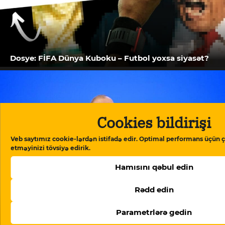
Dosye: FİFA Dünya Kuboku – Futbol yoxsa siyasət?
Cookies bildirişi
Veb saytımız cookie-lərdən istifadə edir. Optimal performans üçün ç
etməyinizi tövsiyə edirik.
Hamısını qəbul edin
Rədd edin
İlham Əliyev: “Azərbaycan tam olaraq Avropa
Parametrlərə gedin
Şurasından çıxmağı gözdən keçirir”