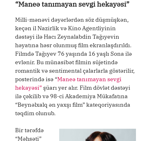
“Maneə tanımayan sevgi hekayəsi”
Milli-mənəvi dəyərlərdən söz düşmüşkən,
keçən il Nazirlik və Kino Agentliyinin
dəstəyi ilə Hacı Zeynalabdin Tağıyevin
həyatına həsr olunmuş film ekranlaşdırıldı.
Filmdə Tağıyev 76 yaşında 16 yaşlı Sona ilə
evlənir. Bu münasibət filmin süjetində
romantik və sentimental çalarlarla göstərilir,
posterində isə “
Maneə tanımayan sevgi
hekayəsi”
şüarı yer alır. Film dövlət dəstəyi
ilə çəkilib və 98-ci Akademiya Mükafatına
“Beynəlxalq ən yaxşı film” kateqoriyasında
təqdim olunub.
Bir tərəfdə
“Məhsəti”