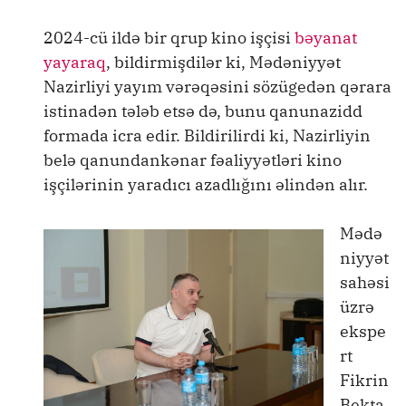
2024-cü ildə bir qrup kino işçisi
bəyanat
yayaraq
, bildirmişdilər ki, Mədəniyyət
Nazirliyi yayım vərəqəsini sözügedən qərara
istinadən tələb etsə də, bunu qanunazidd
formada icra edir. Bildirilirdi ki, Nazirliyin
belə qanundankənar fəaliyyətləri kino
işçilərinin yaradıcı azadlığını əlindən alır.
Mədə
niyyət
sahəsi
üzrə
ekspe
rt
Fikrin
Bekta