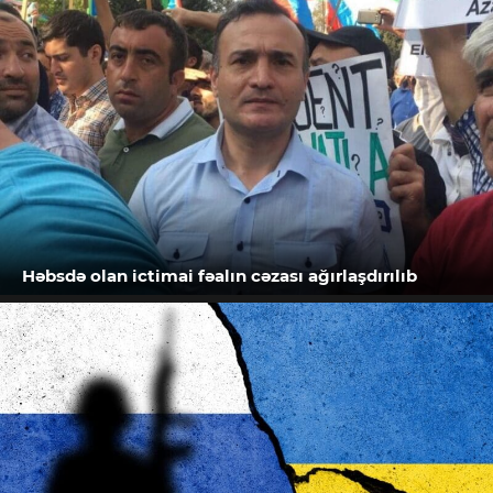
Həbsdə olan ictimai fəalın cəzası ağırlaşdırılıb