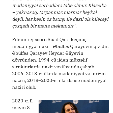
mədəniyyət sərhədlərə tabe olmur. Klassika
– yeknəsəq, tərpənməz mərmər heykəl
deyil, hər kəsin öz baxışı ilə daxil ola biləcəyi
çoxqatlı bir məna məkanıdır”.
Filmin rejissoru Suad Qara keçmiş
mədəniyyət naziri Əbülfəs Qarayevin qızıdır.
Əbülfəs Qarayev Heydər Əliyevin
dövründən, 1994-cü ildən müxtəlif
strukturlarda nazir vəzifəsində çalışıb.
2006–2018-ci illərdə mədəniyyət və turizm
naziri, 2018–2020-ci illərdə isə mədəniyyət
naziri olub.
2020-ci il
mayın 8-