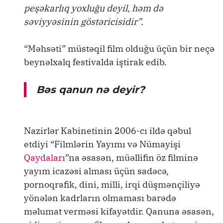
peşəkarlıq yoxluğu deyil, həm də
səviyyəsinin göstəricisidir”.
“Məhsəti” müstəqil film olduğu üçün bir neçə
beynəlxalq festivalda iştirak edib.
Bəs qanun nə deyir?
Nazirlər Kabinetinin 2006-cı ildə qəbul
etdiyi “Filmlərin Yayımı və Nümayişi
Qaydaları
”na əsasən, müəllifin öz filminə
yayım icazəsi alması üçün sadəcə,
pornoqrafik, dini, milli, irqi düşmənçiliyə
yönələn kadrların olmaması barədə
məlumat verməsi kifayətdir. Qanuna əsasən,