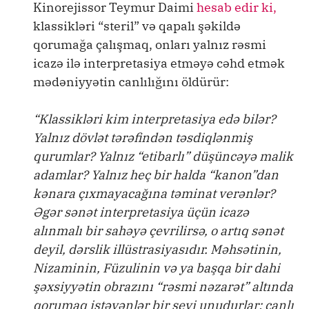
Kinorejissor Teymur Daimi
hesab edir ki,
klassikləri “steril” və qapalı şəkildə
qorumağa çalışmaq, onları yalnız rəsmi
icazə ilə interpretasiya etməyə cəhd etmək
mədəniyyətin canlılığını öldürür:
“Klassikləri kim interpretasiya edə bilər?
Yalnız dövlət tərəfindən təsdiqlənmiş
qurumlar? Yalnız “etibarlı” düşüncəyə malik
adamlar? Yalnız heç bir halda “kanon”dan
kənara çıxmayacağına təminat verənlər?
Əgər sənət interpretasiya üçün icazə
alınmalı bir sahəyə çevrilirsə, o artıq sənət
deyil, dərslik illüstrasiyasıdır. Məhsətinin,
Nizaminin, Füzulinin və ya başqa bir dahi
şəxsiyyətin obrazını “rəsmi nəzarət” altında
qorumaq istəyənlər bir şeyi unudurlar: canlı