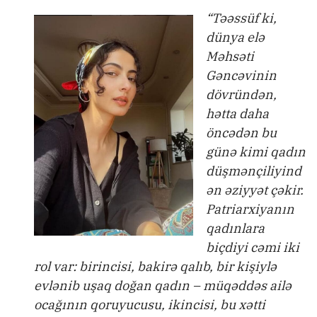
“Təəssüf ki,
dünya elə
Məhsəti
Gəncəvinin
dövründən,
hətta daha
öncədən bu
günə kimi qadın
düşmənçiliyind
ən əziyyət çəkir.
Patriarxiyanın
qadınlara
biçdiyi cəmi iki
rol var: birincisi, bakirə qalıb, bir kişiylə
evlənib uşaq doğan qadın – müqəddəs ailə
ocağının qoruyucusu, ikincisi, bu xətti