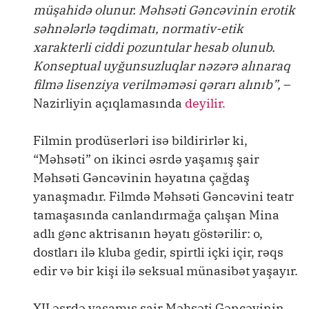
müşahidə olunur. Məhsəti Gəncəvinin erotik
səhnələrlə təqdimatı, normativ-etik
xarakterli ciddi pozuntular hesab olunub.
Konseptual uyğunsuzluqlar nəzərə alınaraq
filmə lisenziya verilməməsi qərarı alınıb”,
–
Nazirliyin açıqlamasında
deyilir.
Filmin prodüserləri isə bildirirlər ki,
“Məhsəti” on ikinci əsrdə yaşamış şair
Məhsəti Gəncəvinin həyatına çağdaş
yanaşmadır. Filmdə Məhsəti Gəncəvini teatr
tamaşasında canlandırmağa çalışan Mina
adlı gənc aktrisanın həyatı göstərilir: o,
dostları ilə kluba gedir, spirtli içki içir, rəqs
edir və bir kişi ilə seksual münasibət yaşayır.
XII əsrdə yaşamış şair Məhsəti Gəncəvinin