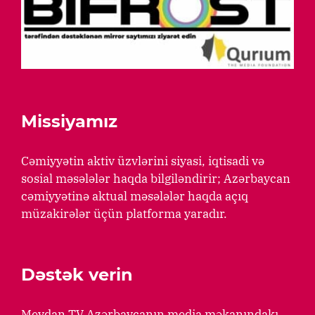
Missiyamız
Cəmiyyətin aktiv üzvlərini siyasi, iqtisadi və
sosial məsələlər haqda bilgiləndirir; Azərbaycan
cəmiyyətinə aktual məsələlər haqda açıq
müzakirələr üçün platforma yaradır.
Dəstək verin
Meydan TV Azərbaycanın media məkanındakı