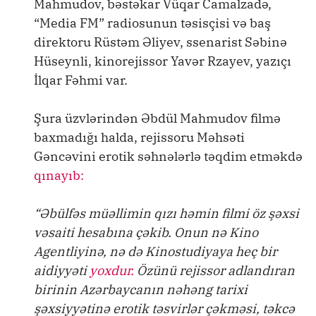
Mahmudov, bəstəkar Vüqar Camalzadə,
“Media FM” radiosunun təsisçisi və baş
direktoru Rüstəm Əliyev, ssenarist Səbinə
Hüseynli, kinorejissor Yavər Rzayev, yazıçı
İlqar Fəhmi var.
Şura üzvlərindən Əbdül Mahmudov filmə
baxmadığı halda, rejissoru Məhsəti
Gəncəvini erotik səhnələrlə təqdim etməkdə
qınayıb:
“Əbülfəs müəllimin qızı həmin filmi öz şəxsi
vəsaiti hesabına çəkib. Onun nə Kino
Agentliyinə, nə də Kinostudiyaya heç bir
aidiyyəti
yoxdur.
Özünü rejissor adlandıran
birinin Azərbaycanın nəhəng tarixi
şəxsiyyətinə erotik təsvirlər çəkməsi, təkcə