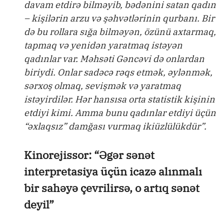
davam etdirə bilməyib, bədənini satan qadın
– kişilərin arzu və şəhvətlərinin qurbanı. Bir
də bu rollara sığa bilməyən, özünü axtarmaq,
tapmaq və yenidən yaratmaq istəyən
qadınlar var. Məhsəti Gəncəvi də onlardan
biriydi. Onlar sadəcə rəqs etmək, əylənmək,
sərxoş olmaq, sevişmək və yaratmaq
istəyirdilər. Hər hansısa orta statistik kişinin
etdiyi kimi. Amma bunu qadınlar etdiyi üçün
“əxlaqsız” damğası vurmaq ikiüzlülükdür”.
Kinorejissor: “Əgər sənət
interpretasiya üçün icazə alınmalı
bir sahəyə çevrilirsə, o artıq sənət
deyil”