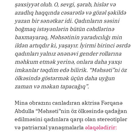
şəxsiyyət olub. O, sevgi, şərab, hislər və
azadlıq haqqında cəsarətlə və gözəl şəkildə
yazan bir sənətkar idi. Qadınların səsini
boğmaq istəyənlərin bütün cəhdlərinə
baxmayaraq, Məhsətinin yaradıcılığı min
ildən artıqdır ki, yaşayır. İyirmi birinci əsrdə
qadınları yalnız ənənəvi gender rollarına
məhkum etmək yerinə, onlara daha yaxşı
imkanlar təqdim edə bilirik. “Məhsəti”ni öz
ölkəsində göstərmək üçün daha uyğun
zaman və məkan tapacağıq”.
Mina obrazını canladıran aktrisa Fərqanə
Abdulla “Məhsəti”nin öz ölkəsində qadağan
edilməsini qadınlara qarşı olan stereotiplər
və patriarxal yanaşmalarla
əlaqələdirir: