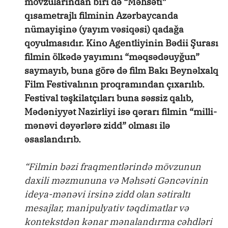
mövzularından biri də “Məhsəti”
qısametrajlı filminin Azərbaycanda
nümayişinə (yayım vəsiqəsi) qadağa
qoyulmasıdır. Kino Agentliyinin Bədii Şurası
filmin ölkədə yayımını “məqsədəuyğun”
saymayıb, buna görə də film Bakı Beynəlxalq
Film Festivalının proqramından çıxarılıb.
Festival təşkilatçıları buna səssiz qalıb,
Mədəniyyət Nazirliyi isə qərarı filmin “milli-
mənəvi dəyərlərə zidd” olması ilə
əsaslandırıb.
“Filmin bəzi fraqmentlərində mövzunun
daxili məzmununa və Məhsəti Gəncəvinin
ideya-mənəvi irsinə zidd olan sətiraltı
mesajlar, manipulyativ təqdimatlar və
kontekstdən kənar mənalandırma cəhdləri