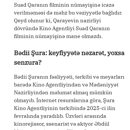
Suad Qaranın filminin nümayişinə icazə
verilməməsi də məhz bu vəziyyətlə bağlıdır.
Qeyd olunur ki, Qarayevin nazirliyi
dövründə Kino Agentliyi Suad Qaranın
filminin nümayişinə mane olmazdı.
Bədii Şura: keyfiyyətə nəzarət, yoxsa
senzura?
Bədii Şuranın fəaliyyəti, tərkibi və meyarları
barədə Kino Agentliyindən və Mədəniyyət
Nazirliyindən məlumat almaq mümkün
olmayıb. İnternet resurslarına görə, Şura
Kino Agentliyinin tərkibində 2025-ci ilin
fevralında yaradılıb. Üzvləri arasında
kinorejissor, ssenarist və aktyor Əbdül