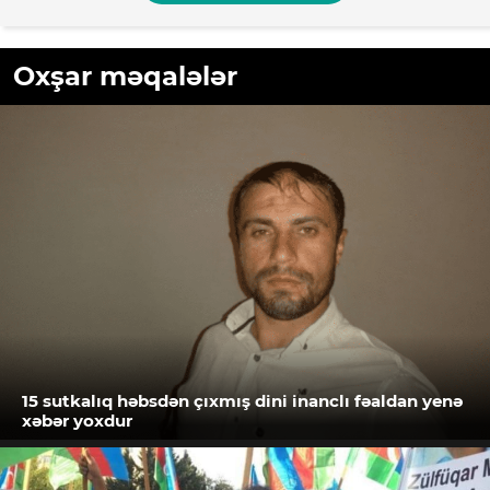
Oxşar məqalələr
15 sutkalıq həbsdən çıxmış dini inanclı fəaldan yenə
xəbər yoxdur