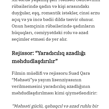
rübailərində qadın və kişi arasındakı
duyğular, eşq, romantik istəklər, cinsi arzu
açıq və ya incə bədii dildə təsvir olunur.
Onun həmçinin rübailərində qadınların
hüquqları, cəmiyyətdəki rolu və azad
seçimlər etməsi də yer alır.
Rejissor: “Yaradıcılıq azadlığı
məhdudlaşdırılır”
Filmin müəllifi və rejissoru Suad Qara
“Məhsəti”yə yayım lisenziyasının
verilməməsini yaradıcılıq azadlığının
məhdudlaşdırılması kimi qiymətləndirir:
“Məhsəti güclü, qabaqcıl və azad ruhlu bir