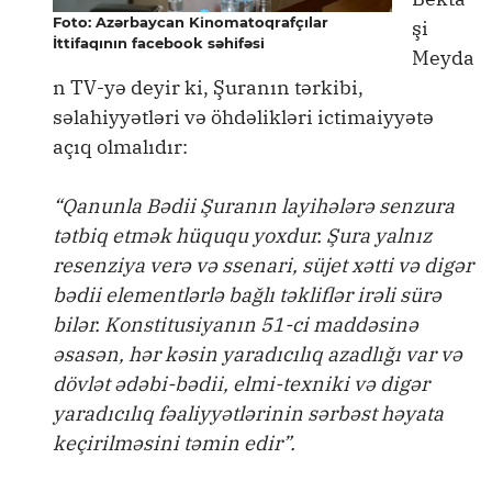
Foto: Azərbaycan Kinomatoqrafçılar
şi
İttifaqının facebook səhifəsi
Meyda
n TV-yə deyir ki, Şuranın tərkibi,
səlahiyyətləri və öhdəlikləri ictimaiyyətə
açıq olmalıdır:
“Qanunla Bədii Şuranın layihələrə senzura
tətbiq etmək hüququ yoxdur. Şura yalnız
resenziya verə və ssenari, süjet xətti və digər
bədii elementlərlə bağlı təkliflər irəli sürə
bilər. Konstitusiyanın 51-ci maddəsinə
əsasən, hər kəsin yaradıcılıq azadlığı var və
dövlət ədəbi-bədii, elmi-texniki və digər
yaradıcılıq fəaliyyətlərinin sərbəst həyata
keçirilməsini təmin edir”.