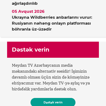
ağırlaşdırılıb
05 Avqust 2026
Ukrayna Wildberries anbarlarını vurur:
Rusiyanın nəhəng onlayn platforması
böhranla üz-üzədir
Dəstək verin
Meydan TV Azərbaycanın media
məkanındakı alternativ səsidir! İşimizin
davamlı olması üçün sizin də köməyinizə
ehtiyacımız var. Meydan TV-yə aylıq və ya
birdəfəlik yardımlarla dəstək olun.
Dəstək verin