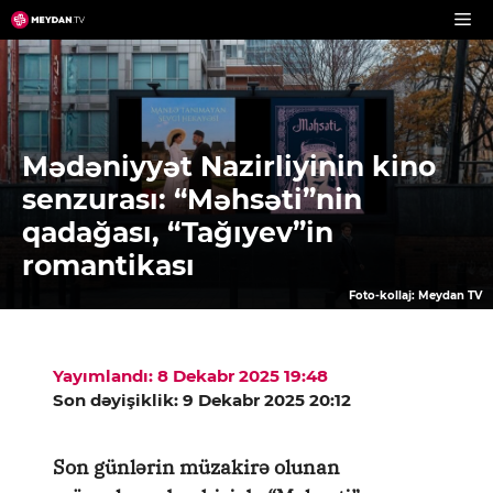
Skip
to
content
Mədəniyyət Nazirliyinin kino
senzurası: “Məhsəti”nin
qadağası, “Tağıyev”in
romantikası
Foto-kollaj: Meydan TV
Yayımlandı: 8 Dekabr 2025 19:48
Son dəyişiklik: 9 Dekabr 2025 20:12
Son günlərin müzakirə olunan