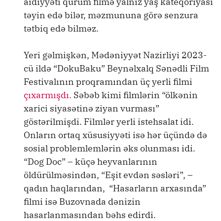
aidiyyəti qurum filmə yalnız yaş kateqoriyası
təyin edə bilər, məzmununa görə senzura
tətbiq edə bilməz.
Yeri gəlmişkən, Mədəniyyət Nazirliyi 2023-
cü ildə “DokuBaku” Beynəlxalq Sənədli Film
Festivalının proqramından üç yerli filmi
çıxarmışdı.
Səbəb kimi filmlərin “ölkənin
xarici siyasətinə ziyan vurması”
göstərilmişdi. Filmlər yerli istehsalat idi.
Onların ortaq xüsusiyyəti isə hər üçündə də
sosial problemlemlərin əks olunması idi.
“Dog Doc” – küçə heyvanlarının
öldürülməsindən, “Eşit evdən səsləri”, –
qadın haqlarından, “Hasarların arxasında”
filmi isə Buzovnada dənizin
hasarlanmasından bəhs edirdi.