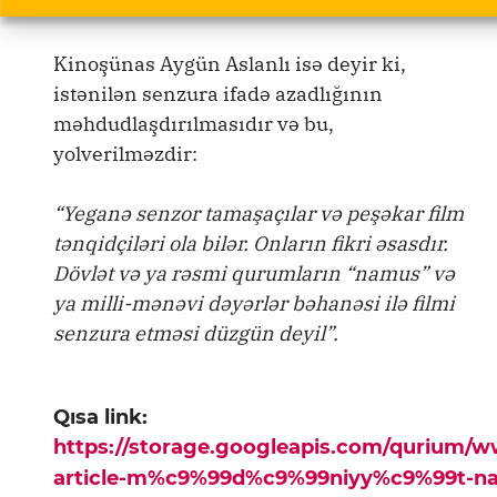
barədə suallar doğurur.
Kinoşünas Aygün Aslanlı isə deyir ki,
istənilən senzura ifadə azadlığının
məhdudlaşdırılmasıdır və bu,
yolverilməzdir:
“Yeganə senzor tamaşaçılar və peşəkar film
tənqidçiləri ola bilər. Onların fikri əsasdır.
Dövlət və ya rəsmi qurumların “namus” və
ya milli-mənəvi dəyərlər bəhanəsi ilə filmi
senzura etməsi düzgün deyil”.
Qısa link:
https://storage.googleapis.com/qurium/
article-m%c9%99d%c9%99niyy%c9%99t-nazi