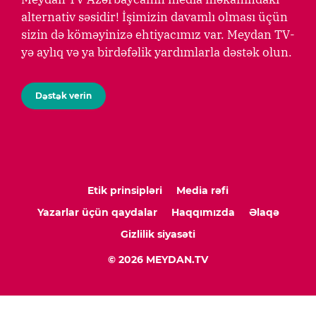
alternativ səsidir! İşimizin davamlı olması üçün
sizin də köməyinizə ehtiyacımız var. Meydan TV-
yə aylıq və ya birdəfəlik yardımlarla dəstək olun.
Dəstək verin
Etik prinsipləri
Media rəfi
Yazarlar üçün qaydalar
Haqqımızda
Əlaqə
Gizlilik siyasəti
© 2026 MEYDAN.TV