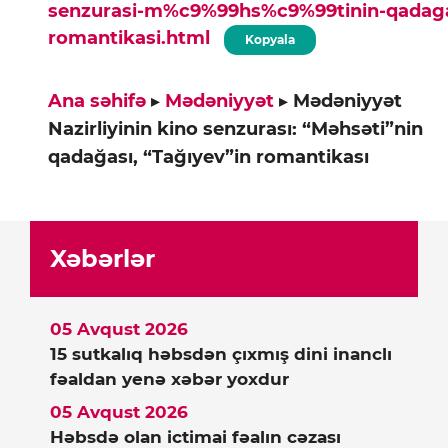
senzurasi-m%c9%99hs%c9%99tinin-qadagas
romantikasi.html
Kopyala
Ana səhifə
▸
Mədəniyyət
▸
Mədəniyyət
Nazirliyinin kino senzurası: “Məhsəti”nin
qadağası, “Tağıyev”in romantikası
Xəbərlər
05 Avqust 2026
15 sutkalıq həbsdən çıxmış dini inanclı
fəaldan yenə xəbər yoxdur
05 Avqust 2026
Həbsdə olan ictimai fəalın cəzası