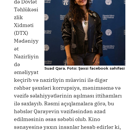
də Dövlət
Təhlükəsi
zlik
Xidməti
(DTX)
Mədəniyy
ət
Nazirliyin
də
Suad Qara. Foto: Şəxsi facebook səhifəsi
əməliyyat
keçirib və nazirliyin müavini ilə digər
rəhbər şəxsləri korrupsiya, mənimsəmə və
vəzifə səlahiyyətlərinin aşılması ittihamları
ilə saxlayıb. Rəsmi açıqlamalara görə, bu
həbslər Qarayevin vəzifəsindən azad
edilməsinin əsas səbəbi olub. Kino
sənayesinə yaxın insanlar hesab edirlər ki,