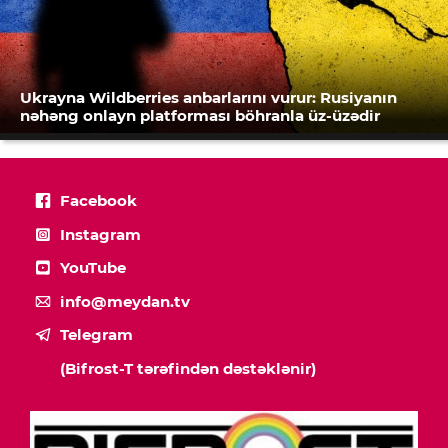
Ukrayna Wildberries anbarlarını vurur: Rusiyanın
nəhəng onlayn platforması böhranla üz-üzədir
Facebook
Instagram
YouTube
info@meydan.tv
Telegram
(Bifrost-T tərəfindən dəstəklənir)