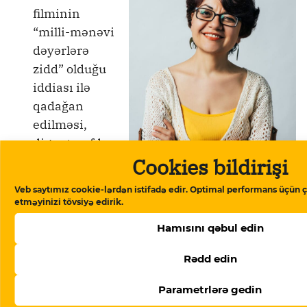
filminin
“milli-mənəvi
dəyərlərə
zidd” olduğu
iddiası ilə
qadağan
edilməsi,
digər tərəfdə
Cookies bildirişi
isə yetkinlik
yaşına
Veb saytımız cookie-lərdən istifadə edir. Optimal performans üçün ç
çatmamış bir
etməyinizi tövsiyə edirik.
Aygün Aslanlı Foto:Şəxsi facebook
qızla əlaqə
hesabı
Hamısını qəbul edin
romantik
çalarlarla təqdim olunan “Tağıyev” filminin
Rədd edin
dəstəklənməsi, Kino Agentliyi və Nazirliyin
qiymətləndirmə meyarlarının şəffaflığı
Parametrlərə gedin