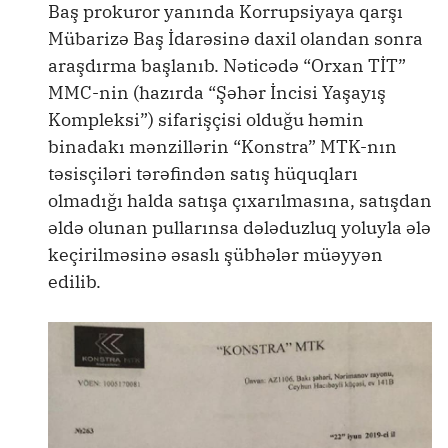
Baş prokuror yanında Korrupsiyaya qarşı
Mübarizə Baş İdarəsinə daxil olandan sonra
araşdırma başlanıb. Nəticədə “Orxan TİT”
MMC-nin (hazırda “Şəhər İncisi Yaşayış
Kompleksi”) sifarişçisi olduğu həmin
binadakı mənzillərin “Konstra” MTK-nın
təsisçiləri tərəfindən satış hüquqları
olmadığı halda satışa çıxarılmasına, satışdan
əldə olunan pullarınsa dələduzluq yoluyla ələ
keçirilməsinə əsaslı şübhələr müəyyən
edilib.