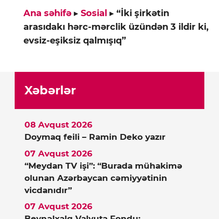
Ana səhifə
▸
Sosial
▸
“İki şirkətin
arasıdakı hərc-mərclik üzündən 3 ildir ki,
evsiz-eşiksiz qalmışıq”
Xəbərlər
08 Avqust 2026
Doymaq feili – Ramin Deko yazır
07 Avqust 2026
“Meydan TV işi”: “Burada mühakimə
olunan Azərbaycan cəmiyyətinin
vicdanıdır”
07 Avqust 2026
Beynəlxalq Valyuta Fondu: