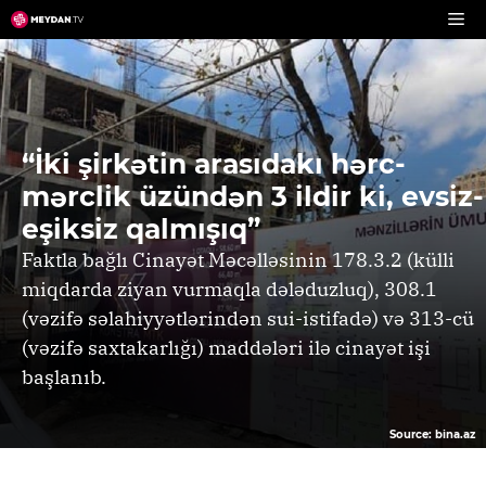
Skip
to
content
“İki şirkətin arasıdakı hərc-
mərclik üzündən 3 ildir ki, evsiz-
eşiksiz qalmışıq”
Faktla bağlı Cinayət Məcəlləsinin 178.3.2 (külli
miqdarda ziyan vurmaqla dələduzluq), 308.1
(vəzifə səlahiyyətlərindən sui-istifadə) və 313-cü
(vəzifə saxtakarlığı) maddələri ilə cinayət işi
başlanıb.
Source: bina.az