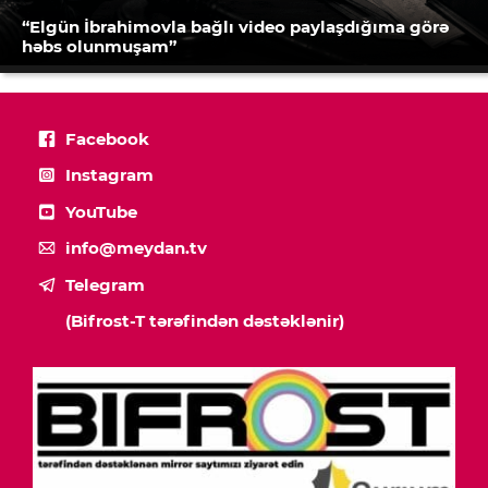
“Elgün İbrahimovla bağlı video paylaşdığıma görə
həbs olunmuşam”
Facebook
Instagram
YouTube
info@meydan.tv
Telegram
(Bifrost-T tərəfindən dəstəklənir)