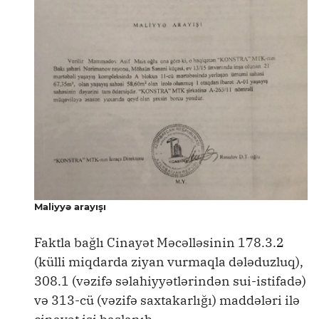
Maliyyə arayışı
Faktla bağlı Cinayət Məcəlləsinin 178.3.2
(külli miqdarda ziyan vurmaqla dələduzluq),
308.1 (vəzifə səlahiyyətlərindən sui-istifadə)
və 313-cü (vəzifə saxtakarlığı) maddələri ilə