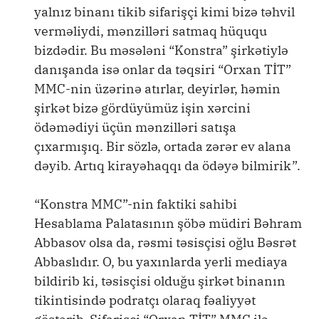
yalnız binanı tikib sifarişçi kimi bizə təhvil
verməliydi, mənzilləri satmaq hüququ
bizdədir. Bu məsələni “Konstra” şirkətiylə
danışanda isə onlar da təqsiri “Orxan TİT”
MMC-nin üzərinə atırlar, deyirlər, həmin
şirkət bizə gördüyümüz işin xərcini
ödəmədiyi üçün mənzilləri satışa
çıxarmışıq. Bir sözlə, ortada zərər ev alana
dəyib. Artıq kirayəhaqqı da ödəyə bilmirik”.
“Konstra MMC”-nin faktiki sahibi
Hesablama Palatasının şöbə müdiri Bəhram
Abbasov olsa da, rəsmi təsisçisi oğlu Bəsrət
Abbaslıdır. O, bu yaxınlarda yerli mediaya
bildirib ki, təsisçisi olduğu şirkət binanın
tikintisində podratçı olaraq fəaliyyət