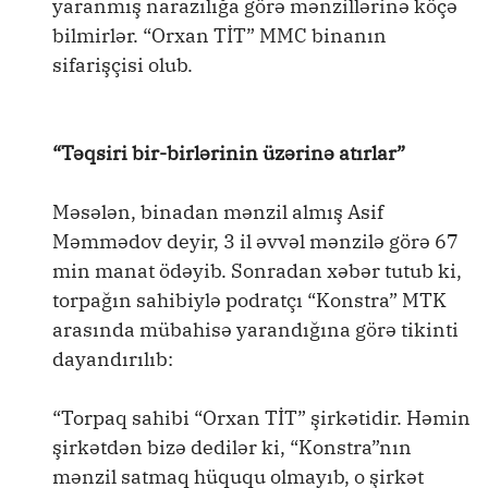
yaranmış narazılığa görə mənzillərinə köçə
bilmirlər. “Orxan TİT” MMC binanın
sifarişçisi olub.
“Təqsiri bir-birlərinin üzərinə atırlar”
Məsələn, binadan mənzil almış Asif
Məmmədov deyir, 3 il əvvəl mənzilə görə 67
min manat ödəyib. Sonradan xəbər tutub ki,
torpağın sahibiylə podratçı “Konstra” MTK
arasında mübahisə yarandığına görə tikinti
dayandırılıb:
“Torpaq sahibi “Orxan TİT” şirkətidir. Həmin
şirkətdən bizə dedilər ki, “Konstra”nın
mənzil satmaq hüququ olmayıb, o şirkət