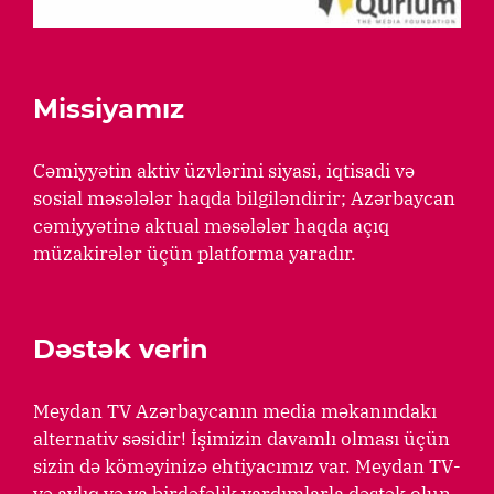
Missiyamız
Cəmiyyətin aktiv üzvlərini siyasi, iqtisadi və
sosial məsələlər haqda bilgiləndirir; Azərbaycan
cəmiyyətinə aktual məsələlər haqda açıq
müzakirələr üçün platforma yaradır.
Dəstək verin
Meydan TV Azərbaycanın media məkanındakı
alternativ səsidir! İşimizin davamlı olması üçün
sizin də köməyinizə ehtiyacımız var. Meydan TV-