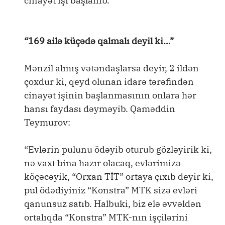
cinayət işi başlanıb.
“169 ailə küçədə qalmalı deyil ki…”
Mənzil almış vətəndaşlarsa deyir, 2 ildən
çoxdur ki, qeyd olunan idarə tərəfindən
cinayət işinin başlanmasının onlara hər
hansı faydası dəyməyib. Qaməddin
Teymurov:
“Evlərin pulunu ödəyib oturub gözləyirik ki,
nə vaxt bina hazır olacaq, evlərimizə
köçəcəyik, “Orxan TİT” ortaya çıxıb deyir ki,
pul ödədiyiniz “Konstra” MTK sizə evləri
qanunsuz satıb. Halbuki, biz elə əvvəldən
ortalıqda “Konstra” MTK-nın işçilərini