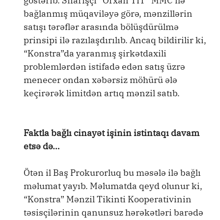
göstərib. Sifarişçi “Orxan TİT” MMC ilə
bağlanmış müqaviləyə görə, mənzillərin
satışı tərəflər arasında bölüşdürülmə
prinsipi ilə razılaşdırılıb. Ancaq bildirilir ki,
“Konstra”da yaranmış şirkətdaxili
problemlərdən istifadə edən satış üzrə
menecer ondan xəbərsiz möhürü ələ
keçirərək limitdən artıq mənzil satıb.
Faktla bağlı cinayət işinin istintaqı davam
etsə də…
Ötən il Baş Prokurorluq bu məsələ ilə bağlı
məlumat yayıb. Məlumatda qeyd olunur ki,
“Konstra” Mənzil Tikinti Kooperativinin
təsisçilərinin qanunsuz hərəkətləri barədə