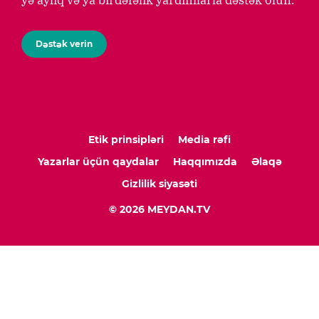
yə aylıq və ya birdəfəlik yardımlarla dəstək olun.
Dəstək verin
Etik prinsipləri
Media rəfi
Yazarlar üçün qaydalar
Haqqımızda
Əlaqə
Gizlilik siyasəti
© 2026 MEYDAN.TV