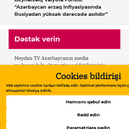
“Azərbaycan ərzaq inflyasiyasında
Rusiyadan yüksək dərəcədə asılıdır”
Dəstək verin
Meydan TV Azərbaycanın media
məkanındakı alternativ səsidir! İşimizin
davamlı olması üçün sizin də köməyinizə
Cookies bildirişi
ehtiyacımız var. Meydan TV-yə aylıq və ya
Veb saytımız cookie-lərdən istifadə edir. Optimal performans üçün ç
birdəfəlik yardımlarla dəstək olun.
etməyinizi tövsiyə edirik.
Hamısını qəbul edin
Dəstək verin
Rədd edin
Oxşar məqalələr
Parametrlərə gedin