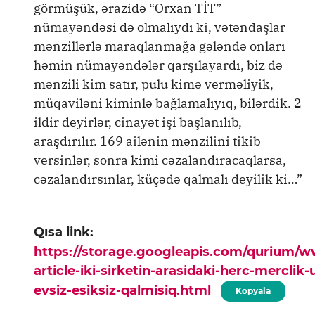
görmüşük, ərazidə “Orxan TİT”
nümayəndəsi də olmalıydı ki, vətəndaşlar
mənzillərlə maraqlanmağa gələndə onları
həmin nümayəndələr qarşılayardı, biz də
mənzili kim satır, pulu kimə verməliyik,
müqaviləni kiminlə bağlamalıyıq, bilərdik. 2
ildir deyirlər, cinayət işi başlanılıb,
araşdırılır. 169 ailənin mənzilini tikib
versinlər, sonra kimi cəzalandıracaqlarsa,
cəzalandırsınlar, küçədə qalmalı deyilik ki…”
Qısa link:
https://storage.googleapis.com/qurium/
article-iki-sirketin-arasidaki-herc-merclik-
evsiz-esiksiz-qalmisiq.html
Kopyala