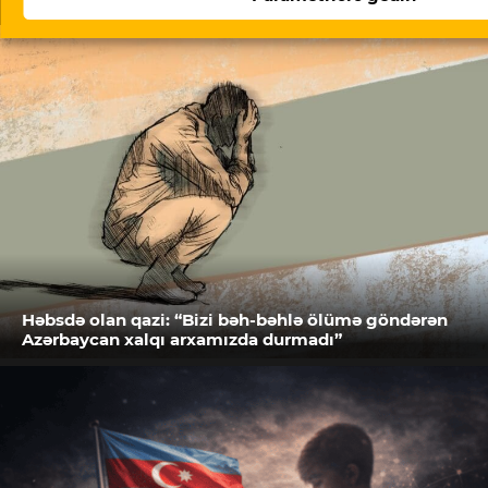
Həbsdə olan qazi: “Bizi bəh-bəhlə ölümə göndərən
Azərbaycan xalqı arxamızda durmadı”