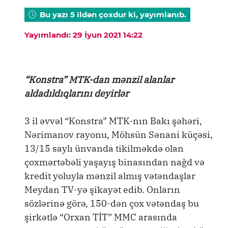
Bu yazı 5 ildən çoxdur ki, yayımlanıb.
Yayımlandı: 29 İyun 2021 14:22
“Konstra” MTK-dan mənzil alanlar
aldadıldıqlarını deyirlər
3 il əvvəl “Konstra” MTK-nın Bakı şəhəri,
Nərimanov rayonu, Möhsün Sənani küçəsi,
13/15 saylı ünvanda tikilməkdə olan
çoxmərtəbəli yaşayış binasından nağd və
kredit yoluyla mənzil almış vətəndaşlar
Meydan TV-yə şikayət edib. Onların
sözlərinə görə, 150-dən çox vətəndaş bu
şirkətlə “Orxan TİT” MMC arasında