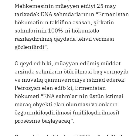
Məhkəməsinin müəyyən etdiyi 25 may
tarixədək ENA səhmdarlarının “Ermənistan
hökumətinin təklifinə əsasən, şirkətin
səhmlərinin 100%-ni hökumətlə
razılaşdırılmış qaydada təhvil verməsi
gözlənilirdi”.
O qeyd edib ki, müəyyən edilmiş müddət
ərzində səhmlərin ötürülməsi baş verməyib
və müvafiq qanunvericiliyə istinad edərək
Petrosyan elan edib ki, Ermənistan
hökuməti “ENA səhmlərinin üstün ictimai
maraq obyekti elan olunması və onların
özgəninkiləşdirilməsi (milliləşdirilməsi)
prosesinə başlayacaq”.