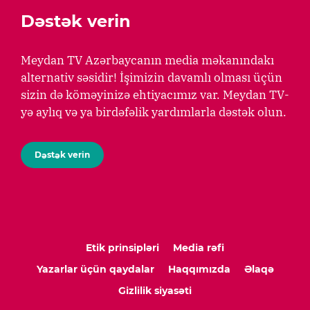
Dəstək verin
Meydan TV Azərbaycanın media məkanındakı
alternativ səsidir! İşimizin davamlı olması üçün
sizin də köməyinizə ehtiyacımız var. Meydan TV-
yə aylıq və ya birdəfəlik yardımlarla dəstək olun.
Dəstək verin
Etik prinsipləri
Media rəfi
Yazarlar üçün qaydalar
Haqqımızda
Əlaqə
Gizlilik siyasəti