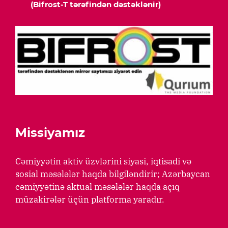
(Bifrost-T tərəfindən dəstəklənir)
Missiyamız
Cəmiyyətin aktiv üzvlərini siyasi, iqtisadi və
sosial məsələlər haqda bilgiləndirir; Azərbaycan
cəmiyyətinə aktual məsələlər haqda açıq
müzakirələr üçün platforma yaradır.