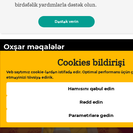
birdəfəlik yardımlarla dəstək olun.
Dəstək verin
Oxşar məqalələr
Cookies bildirişi
Veb saytımız cookie-lərdən istifadə edir. Optimal performans üçün ç
etməyinizi tövsiyə edirik.
Hamısını qəbul edin
Rədd edin
Parametrlərə gedin