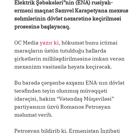
Elektrik Şəbəkələri”nin (ENA) rusiyalı-
erməni maqnat Samvel Karapetyana məxsus
səhmlərinin dövlət nəzarətinə keçirilməsi
prosesinə başlayacaq.
OC Media
yazır ki,
hökumət bunu ictimai
maraqların üstün tutulduğu hallarda
şirkətlərin milliləşdirilməsinə imkan verən
mexanizm vasitəsilə həyata keçirəcək.
Bu barədə çərşənbə axşamı ENA-nın dövlət
tərəfindən təyin olunmuş müvəqqəti
idarəçisi, hakim “Vətəndaş Müqaviləsi”
partiyasının üzvü Romanos Petrosyan
məlumat verib.
Petrosyan bildirib ki, Ermənistan İnzibati