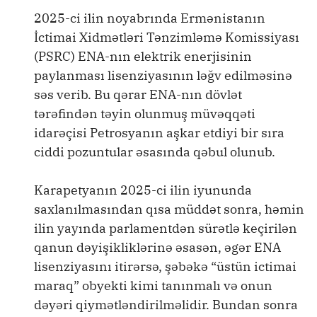
2025-ci ilin noyabrında Ermənistanın
İctimai Xidmətləri Tənzimləmə Komissiyası
(PSRC) ENA-nın elektrik enerjisinin
paylanması lisenziyasının ləğv edilməsinə
səs verib. Bu qərar ENA-nın dövlət
tərəfindən təyin olunmuş müvəqqəti
idarəçisi Petrosyanın aşkar etdiyi bir sıra
ciddi pozuntular əsasında qəbul olunub.
Karapetyanın 2025-ci ilin iyununda
saxlanılmasından qısa müddət sonra, həmin
ilin yayında parlamentdən sürətlə keçirilən
qanun dəyişikliklərinə əsasən, əgər ENA
lisenziyasını itirərsə, şəbəkə “üstün ictimai
maraq” obyekti kimi tanınmalı və onun
dəyəri qiymətləndirilməlidir. Bundan sonra