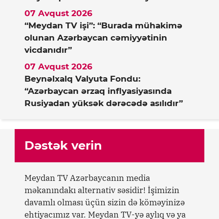
07 Avqust 2026
“Meydan TV işi”: “Burada mühakimə
olunan Azərbaycan cəmiyyətinin
vicdanıdır”
07 Avqust 2026
Beynəlxalq Valyuta Fondu:
“Azərbaycan ərzaq inflyasiyasında
Rusiyadan yüksək dərəcədə asılıdır”
Dəstək verin
Meydan TV Azərbaycanın media
məkanındakı alternativ səsidir! İşimizin
davamlı olması üçün sizin də köməyinizə
ehtiyacımız var. Meydan TV-yə aylıq və ya