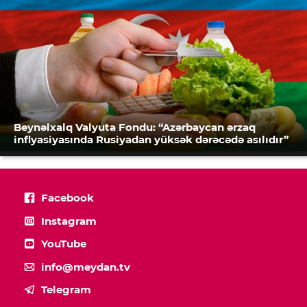
Beynəlxalq Valyuta Fondu: “Azərbaycan ərzaq
inflyasiyasında Rusiyadan yüksək dərəcədə asılıdır”
Facebook
Instagram
YouTube
info@meydan.tv
Telegram