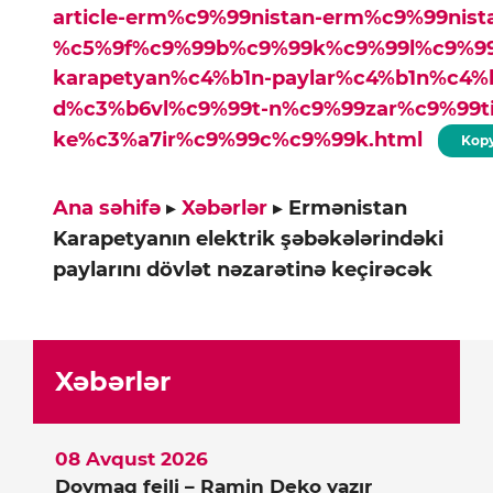
article-erm%c9%99nistan-erm%c9%99nista
%c5%9f%c9%99b%c9%99k%c9%99l%c9%99
karapetyan%c4%b1n-paylar%c4%b1n%c4%b
d%c3%b6vl%c9%99t-n%c9%99zar%c9%99t
ke%c3%a7ir%c9%99c%c9%99k.html
Kopy
Ana səhifə
▸
Xəbərlər
▸
Ermənistan
Karapetyanın elektrik şəbəkələrindəki
paylarını dövlət nəzarətinə keçirəcək
Xəbərlər
08 Avqust 2026
Doymaq feili – Ramin Deko yazır