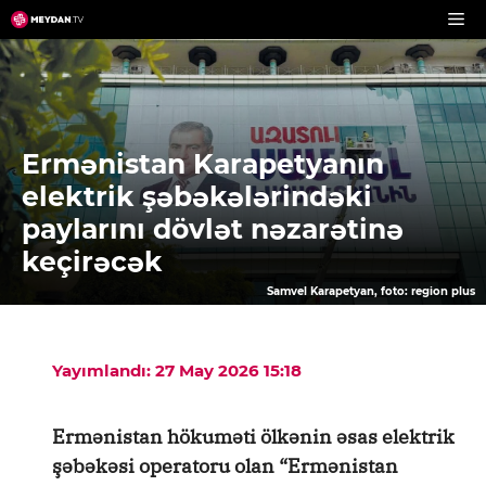
Skip
to
content
Ermənistan Karapetyanın
elektrik şəbəkələrindəki
paylarını dövlət nəzarətinə
keçirəcək
Samvel Karapetyan, foto: region plus
Yayımlandı: 27 May 2026 15:18
Ermənistan hökuməti ölkənin əsas elektrik
şəbəkəsi operatoru olan “Ermənistan