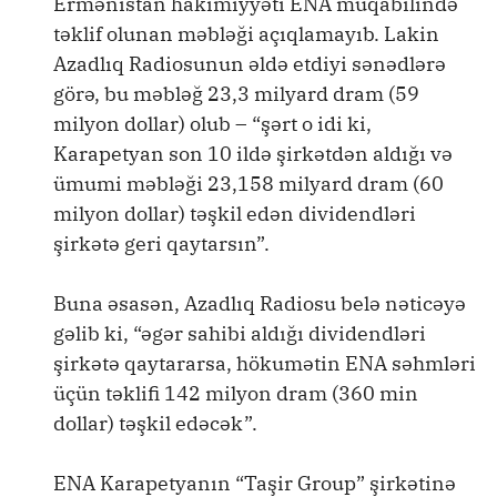
Ermənistan hakimiyyəti ENA müqabilində
təklif olunan məbləği açıqlamayıb. Lakin
Azadlıq Radiosunun əldə etdiyi sənədlərə
görə, bu məbləğ 23,3 milyard dram (59
milyon dollar) olub – “şərt o idi ki,
Karapetyan son 10 ildə şirkətdən aldığı və
ümumi məbləği 23,158 milyard dram (60
milyon dollar) təşkil edən dividendləri
şirkətə geri qaytarsın”.
Buna əsasən, Azadlıq Radiosu belə nəticəyə
gəlib ki, “əgər sahibi aldığı dividendləri
şirkətə qaytararsa, hökumətin ENA səhmləri
üçün təklifi 142 milyon dram (360 min
dollar) təşkil edəcək”.
ENA Karapetyanın “Taşir Group” şirkətinə