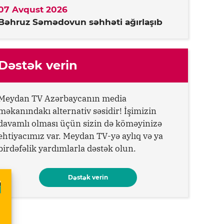
07 Avqust 2026
Bəhruz Səmədovun səhhəti ağırlaşıb
Dəstək verin
Meydan TV Azərbaycanın media
məkanındakı alternativ səsidir! İşimizin
davamlı olması üçün sizin də köməyinizə
ehtiyacımız var. Meydan TV-yə aylıq və ya
birdəfəlik yardımlarla dəstək olun.
Dəstək verin