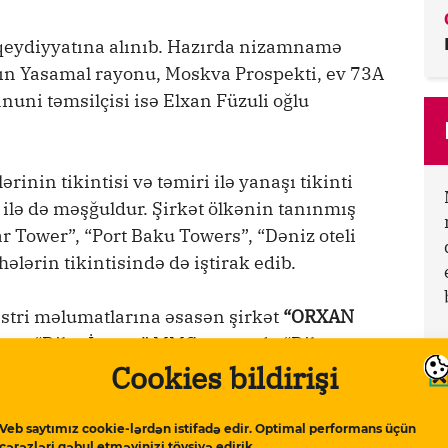
t qeydiyyatına alınıb. Hazırda nizamnamə
nın Yasamal rayonu, Moskva Prospekti, ev 73A
uni təmsilçisi isə Elxan Füzuli oğlu
rinin tikintisi və təmiri ilə yanaşı tikinti
ı ilə də məşğuldur. Şirkət ölkənin tanınmış
 Tower”, “Port Baku Towers”, “Dəniz oteli
hələrin tikintisində də iştirak edib.
stri məlumatlarına əsasən şirkət
“ORXAN
sonra “Diler İnşaat” MMC, sonra da “Diler
Cookies bildirişi
uluzadə
göstərilib. 1989-cü il təvəllüdlü
Veb saytımız cookie-lərdən istifadə edir. Optimal performans üçün
çərəzləri qəbul etməyinizi tövsiyə edirik.