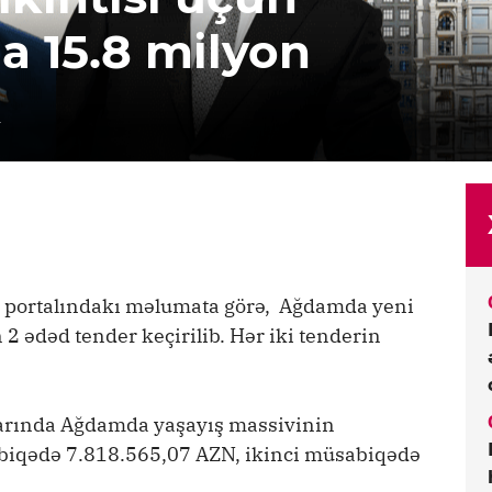
a 15.8 milyon
k
et portalındakı məlumata görə, Ağdamda yeni
2 ədəd tender keçirilib. Hər iki tenderin
ylarında Ağdamda yaşayış massivinin
abiqədə 7.818.565,07 AZN, ikinci müsabiqədə