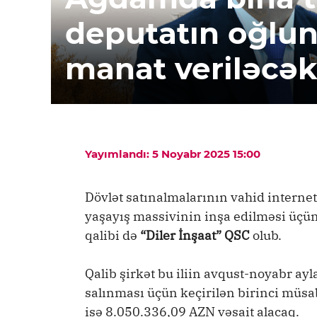
deputatın oğlun
manat veriləcə
Yayımlandı: 5 Noyabr 2025 15:00
Dövlət satınalmalarının vahid intern
yaşayış massivinin inşa edilməsi üçün 
qalibi də
“Diler İnşaat” QSC
olub.
Qalib şirkət bu iliin avqust-noyabr a
salınması üçün keçirilən birinci müs
isə 8.050.336,09 AZN vəsait alacaq.