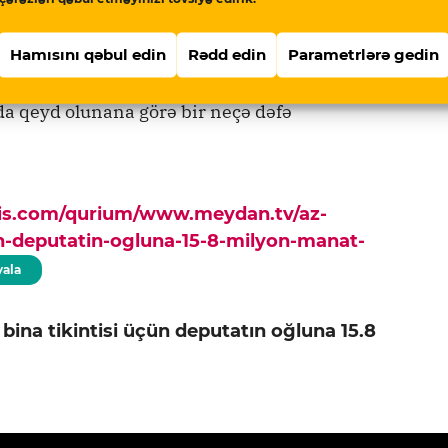
oğludur. Ülvi Quliyev 5-ci dəfə, yəni 20 ildən
təmsil olunur.
Hamısını qəbul edin
Rədd edin
Parametrlərə gedin
Farm” MMC adlı şirkətin də təsisçisidir.
da qeyd olunana görə bir neçə dəfə
pis.com/qurium/www.meydan.tv/az-
un-deputatin-ogluna-15-8-milyon-manat-
ala
ina tikintisi üçün deputatın oğluna 15.8