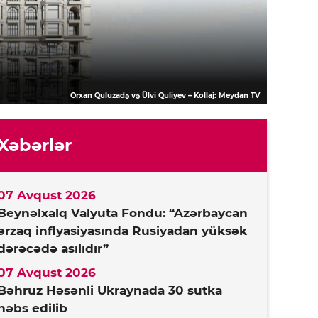
Orxan Quluzadə və Ülvi Quliyev – Kollaj: Meydan TV
Xəbərlər
07 Avqust 2026
Beynəlxalq Valyuta Fondu: “Azərbaycan
ərzaq inflyasiyasında Rusiyadan yüksək
dərəcədə asılıdır”
07 Avqust 2026
Bəhruz Həsənli Ukraynada 30 sutka
həbs edilib