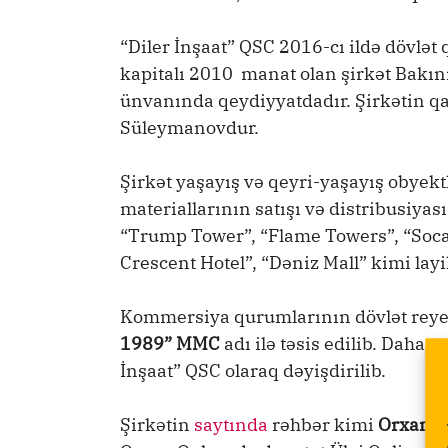
“Diler İnşaat” QSC 2016-cı ildə dövlə
kapitalı 2010 manat olan şirkət Bakı
ünvanında qeydiyyatdadır. Şirkətin qan
Süleymanovdur.
Şirkət yaşayış və qeyri-yaşayış obyektlə
materiallarının satışı və distribusiyas
“Trump Tower”, “Flame Towers”, “Socar
Crescent Hotel”, “Dəniz Mall” kimi layi
Kommersiya qurumlarının dövlət reye
1989” MMC
adı ilə təsis edilib. Daha 
İnşaat” QSC olaraq dəyişdirilib.
Şirkətin
saytında
rəhbər kimi
Orxan Q