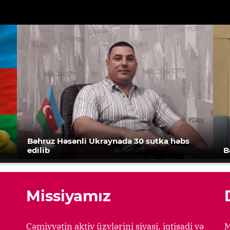
Bəhruz Həsənli Ukraynada 30 sutka həbs
edilib
B
Missiyamız
Cəmiyyətin aktiv üzvlərini siyasi, iqtisadi və
M