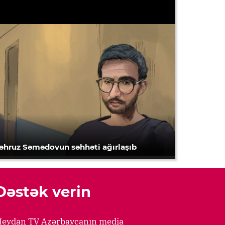
əhruz Səmədovun səhhəti ağırlaşıb
Dəstək verin
eydan TV Azərbaycanın media