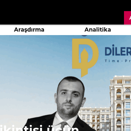
Araşdırma
Analitika
kintisi üçün