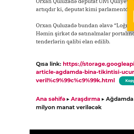
Orxan Quluzadə deputat Ülvi Quliyevin 
artıqdır ki, deputat kimi parlamentdə 
Orxan Quluzadə bundan əlavə “Loğman 
Həmin şirkət də satınalmalar portalın
tenderlərin qalibi elan edilib.
Qısa link:
https://storage.googlea
article-agdamda-bina-tikintisi-uc
veril%c9%99c%c9%99k.html
Kopy
Ana səhifə
▸
Araşdırma
▸
Ağdamda b
milyon manat veriləcək