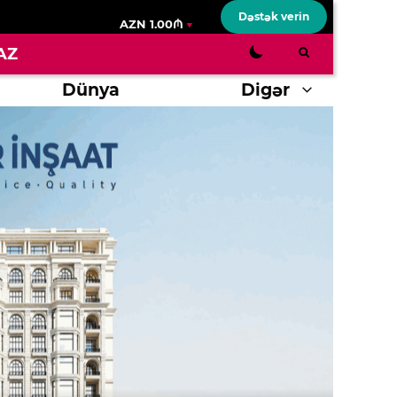
Dəstək verin
AZN 1.00₼
AZ
Dünya
Digər