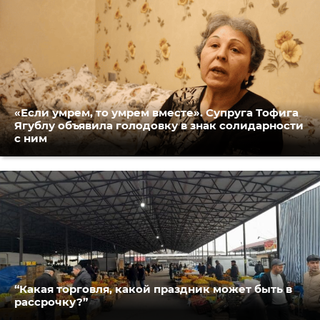
«Если умрем, то умрем вместе». Супруга Тофига
Ягублу объявила голодовку в знак солидарности
с ним
“Какая торговля, какой праздник может быть в
рассрочку?”