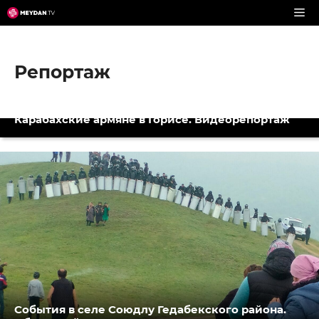
Перейти
к
содержимому
Репортаж
Карабахские армяне в Горисе. Видеорепортаж
События в селе Союдлу Гедабекского района.