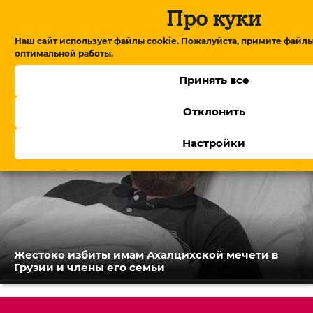
Про куки
В Армении утвердили правительство, Пашинян
Наш сайт использует файлы cookie. Пожалуйста, примите файлы
обещает посты профессионалам
оптимальной работы.
Принять все
Отклонить
Настройки
Жестоко избиты имам Ахалцихской мечети в
Грузии и члены его семьи