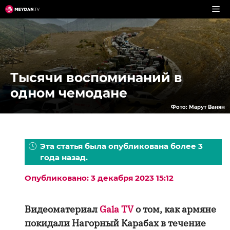
Перейти
к
содержимому
Тысячи воспоминаний в
одном чемодане
Фото: Марут Ванян
Эта статья была опубликована более 3
года назад.
Опубликовано: 3 декабря 2023 15:12
Видеоматериал
Gala TV
о том, как армяне
покидали Нагорный Карабах в течение