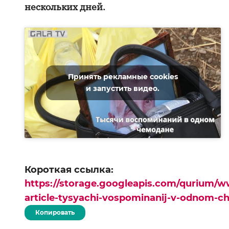
нескольких дней.
Принять рекламные cookies
и запустить видео.
Короткая ссылка:
https://storage.googleapis.com/qurium/w
article-tysyachi-vospominanij-v-odnom-
Копировать