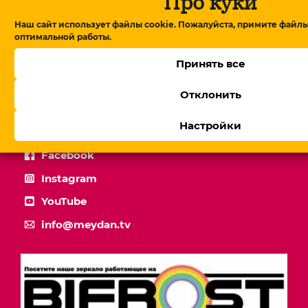
Про куки
Наш сайт использует файлы cookie. Пожалуйста, примите файлы
оптимальной работы.
Принять все
«Докричаться могу, а доехать нет». Репортаж из
села на границе между Грузией и
Отклонить
Азербайджаном
Настройки
Facebook
Instagram
YouTube
info@meydan.tv