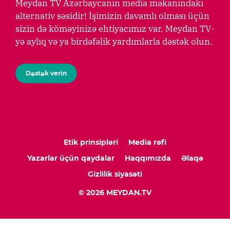
Meydan TV Azərbaycanın media məkanındakı
alternativ səsidir! İşimizin davamlı olması üçün
sizin də köməyinizə ehtiyacımız var. Meydan TV-
yə aylıq və ya birdəfəlik yardımlarla dəstək olun.
Dəstək verin
Etik prinsipləri
Media rəfi
Yazarlar üçün qaydalar
Haqqımızda
Əlaqə
Gizlilik siyasəti
© 2026 MEYDAN.TV