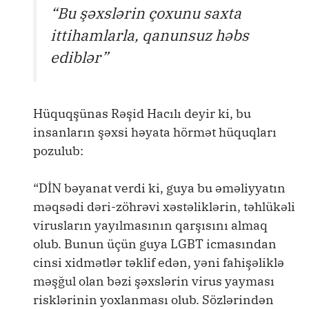
“Bu şəxslərin çoxunu saxta
ittihamlarla, qanunsuz həbs
ediblər”
Hüquqşünas Rəşid Hacılı deyir ki, bu
insanların şəxsi həyata hörmət hüquqları
pozulub:
“DİN bəyanat verdi ki, guya bu əməliyyatın
məqsədi dəri-zöhrəvi xəstəliklərin, təhlükəli
virusların yayılmasının qarşısını almaq
olub. Bunun üçün guya LGBT icmasından
cinsi xidmətlər təklif edən, yəni fahişəliklə
məşğul olan bəzi şəxslərin virus yayması
risklərinin yoxlanması olub. Sözlərindən