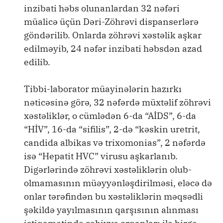
inzibati həbs olunanlardan 32 nəfəri
müalicə üçün Dəri-Zöhrəvi dispanserlərə
göndərilib. Onlarda zöhrəvi xəstəlik aşkar
edilməyib, 24 nəfər inzibati həbsdən azad
edilib.
Tibbi-laborator müayinələrin hazırkı
nəticəsinə görə, 32 nəfərdə müxtəlif zöhrəvi
xəstəliklər, o cümlədən 6-da “AİDS”, 6-da
“HİV”, 16-da “sifilis”, 2-də “kəskin uretrit,
candida albikas və trixomonias”, 2 nəfərdə
isə “Hepatit HVC” virusu aşkarlanıb.
Digərlərində zöhrəvi xəstəliklərin olub-
olmamasının müəyyənləşdirilməsi, eləcə də
onlar tərəfindən bu xəstəliklərin məqsədli
şəkildə yayılmasının qarşısının alınması