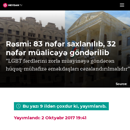
Skip
to
content
Rəsmi: 83 nəfər saxlanılıb, 32
nəfər müalicəyə göndərilib
”LGBT fərdlərini zorla müayinəyə göndərən
hüquq-mühafizə əməkdaşları cəzalandırılmalıdır”
Source:
Bu yazı 9 ildən çoxdur ki, yayımlanıb.
Yayımlandı: 2 Oktyabr 2017 19:41