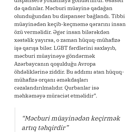
dispanserə yoxlamaya göndərilirdi. Əsasən
də qadınlar. Məcburi müayinə qadağan
olunduğundan bu dispanser bağlandı. Tibbi
müayinədən keçib-keçməmə qərarını insan
özü verməlidir. Əgər insan bilərəkdən
xəstəlik yayırsa, o zaman hüquq-mühafizə
işə qarışa bilər. LGBT fərdlərini saxlayıb,
məcburi müayinəyə göndərmək
Azərbaycanın qoşulduğu Avropa
öhdəliklərinə ziddir. Bu addımı atan hüquq-
mühafizə orqanı əməkdaşları
cəzalandırılmalıdır. Qurbanlar isə
məhkəməyə müraciət etməlidir”.
“Məcburi müayinədən keçirmək
artıq təhqirdir”