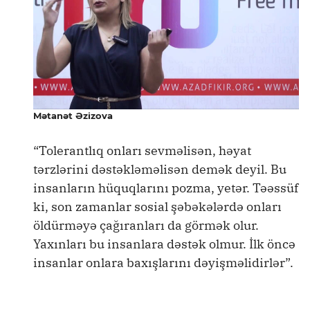
Mətanət Əzizova
“Tolerantlıq onları sevməlisən, həyat
tərzlərini dəstəkləməlisən demək deyil. Bu
insanların hüquqlarını pozma, yetər. Təəssüf
ki, son zamanlar sosial şəbəkələrdə onları
öldürməyə çağıranları da görmək olur.
Yaxınları bu insanlara dəstək olmur. İlk öncə
insanlar onlara baxışlarını dəyişməlidirlər”.