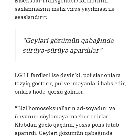
Biseksual-Transgender) fərdlərinin
saxlanmasını məhz virus yayılması ilə
əsaslandırır.
“Geyləri gözümün qabağında
sürüyə-sürüyə apardılar”
LGBT fərdləri isə deyir ki, polislər onlara
təzyiq göstərir, pul verməyənləri həbs edir,
onlara hədə-qorxu gəlirlər:
“Bizi homoseksualların ad-soyadını və
ünvanını söyləməyə məcbur edirlər.
Klubdan güclə qaçdım, yoxsa polis tutub
aparırdı. Geyləri gözümün qabağında