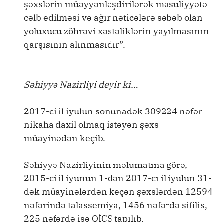
şəxslərin müəyyənləşdirilərək məsuliyyətə
cəlb edilməsi və ağır nəticələrə səbəb olan
yoluxucu zöhrəvi xəstəliklərin yayılmasının
qarşısının alınmasıdır”.
Səhiyyə Nazirliyi deyir ki…
2017-ci il iyulun sonunadək 309224 nəfər
nikaha daxil olmaq istəyən şəxs
müayinədən keçib.
Səhiyyə Nazirliyinin məlumatına görə,
2015-ci il iyunun 1-dən 2017-cı il iyulun 31-
dək müayinələrdən keçən şəxslərdən 12594
nəfərində talassemiya, 1456 nəfərdə sifilis,
225 nəfərdə isə QİÇS tapılıb.