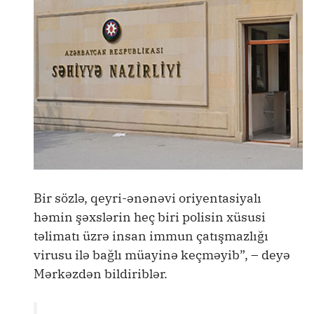
Bir sözlə, qeyri-ənənəvi oriyentasiyalı
həmin şəxslərin heç biri polisin xüsusi
təlimatı üzrə insan immun çatışmazlığı
virusu ilə bağlı müayinə keçməyib”, – deyə
Mərkəzdən bildiriblər.