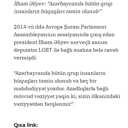
İlham Əliyev: “Azərbaycanda bütün qrup
insanların hüquqları təmin olunub”
2014-cü ildə Avropa Şurası Parlament
Assambleyasının sessiyasında çıxış edən
prezident İlham Əliyev norveçli xanım
deputatın LGBT ilə bağlı sualına belə cavab
vermişdi:
“Azərbaycanda bütün qrup insanların
hüquqları təmin olunub və heç bir
məhdudiyyət yoxdur. Azadlıqlarla bağlı
mövcud vəziyyət yəqin ki, sizin ölkənizdəki
vəziyyətdən fərqlənmir”.
Qısa link: