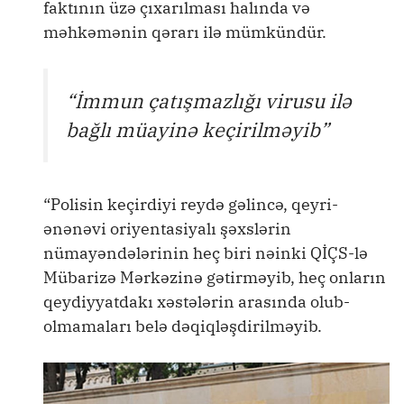
faktının üzə çıxarılması halında və
məhkəmənin qərarı ilə mümkündür.
“İmmun çatışmazlığı virusu ilə
bağlı müayinə keçirilməyib”
“Polisin keçirdiyi reydə gəlincə, qeyri-
ənənəvi oriyentasiyalı şəxslərin
nümayəndələrinin heç biri nəinki QİÇS-lə
Mübarizə Mərkəzinə gətirməyib, heç onların
qeydiyyatdakı xəstələrin arasında olub-
olmamaları belə dəqiqləşdirilməyib.