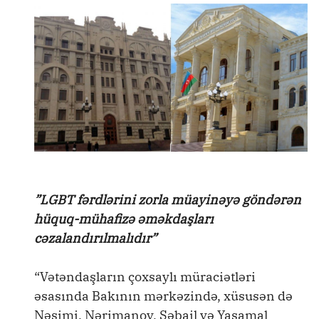
”LGBT fərdlərini zorla müayinəyə göndərən
hüquq-mühafizə əməkdaşları
cəzalandırılmalıdır”
“Vətəndaşların çoxsaylı müraciətləri
əsasında Bakının mərkəzində, xüsusən də
Nəsimi, Nərimanov, Səbail və Yasamal