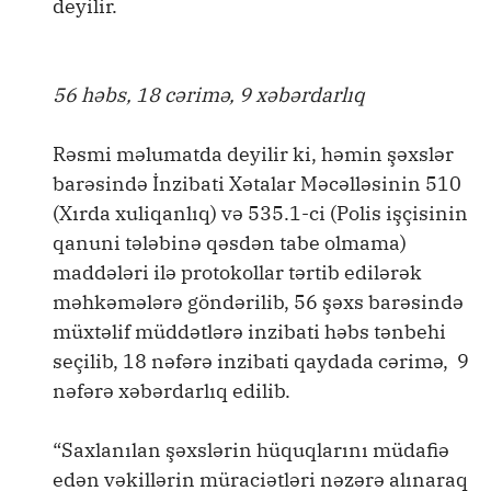
deyilir.
56 həbs, 18 cərimə, 9 xəbərdarlıq
Rəsmi məlumatda deyilir ki, həmin şəxslər
barəsində İnzibati Xətalar Məcəlləsinin 510
(Xırda xuliqanlıq) və 535.1-ci (Polis işçisinin
qanuni tələbinə qəsdən tabe olmama)
maddələri ilə protokollar tərtib edilərək
məhkəmələrə göndərilib, 56 şəxs barəsində
müxtəlif müddətlərə inzibati həbs tənbehi
seçilib, 18 nəfərə inzibati qaydada cərimə, 9
nəfərə xəbərdarlıq edilib.
“Saxlanılan şəxslərin hüquqlarını müdafiə
edən vəkillərin müraciətləri nəzərə alınaraq