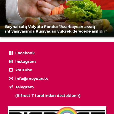
Beynəlxalq Valyuta Fondu: “Azərbaycan ərzaq
inflyasiyasında Rusiyadan yüksək dərəcədə asılıdır”
Facebook
Instagram
YouTube
info@meydan.tv
Telegram
(Bifrost-T tərəfindən dəstəklənir)