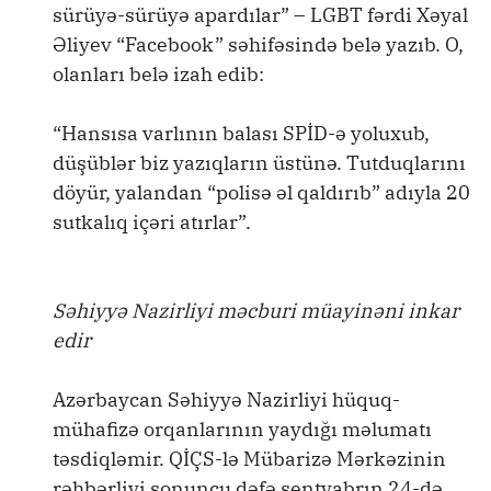
sürüyə-sürüyə apardılar” – LGBT fərdi Xəyal
Əliyev “Facebook” səhifəsində belə yazıb. O,
olanları belə izah edib:
“Hansısa varlının balası SPİD-ə yoluxub,
düşüblər biz yazıqların üstünə. Tutduqlarını
döyür, yalandan “polisə əl qaldırıb” adıyla 20
sutkalıq içəri atırlar”.
Səhiyyə Nazirliyi məcburi müayinəni inkar
edir
Azərbaycan Səhiyyə Nazirliyi hüquq-
mühafizə orqanlarının yaydığı məlumatı
təsdiqləmir. QİÇS-lə Mübarizə Mərkəzinin
rəhbərliyi sonuncu dəfə sentyabrın 24-də