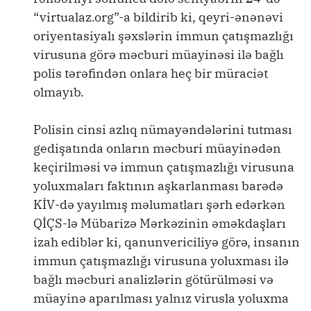
“virtualaz.org”-a bildirib ki, qeyri-ənənəvi
oriyentasiyalı şəxslərin immun çatışmazlığı
virusuna görə məcburi müayinəsi ilə bağlı
polis tərəfindən onlara heç bir müraciət
olmayıb.
Polisin cinsi azlıq nümayəndələrini tutması
gedişatında onların məcburi müayinədən
keçirilməsi və immun çatışmazlığı virusuna
yoluxmaları faktının aşkarlanması barədə
KİV-də yayılmış məlumatları şərh edərkən
QİÇS-lə Mübarizə Mərkəzinin əməkdaşları
izah ediblər ki, qanunvericiliyə görə, insanın
immun çatışmazlığı virusuna yoluxması ilə
bağlı məcburi analizlərin götürülməsi və
müayinə aparılması yalnız virusla yoluxma