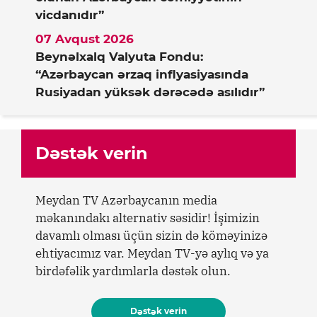
vicdanıdır”
07 Avqust 2026
Beynəlxalq Valyuta Fondu:
“Azərbaycan ərzaq inflyasiyasında
Rusiyadan yüksək dərəcədə asılıdır”
Dəstək verin
Meydan TV Azərbaycanın media
məkanındakı alternativ səsidir! İşimizin
davamlı olması üçün sizin də köməyinizə
ehtiyacımız var. Meydan TV-yə aylıq və ya
birdəfəlik yardımlarla dəstək olun.
Dəstək verin