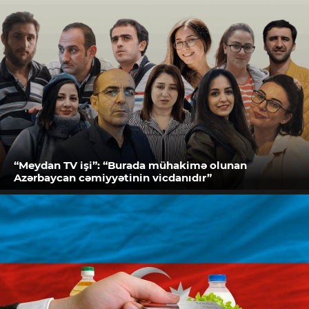
“Meydan TV işi”: “Burada mühakimə olunan
Azərbaycan cəmiyyətinin vicdanıdır”