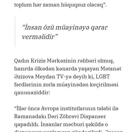
toplum hər zaman hüquqsuz olacaq”.
“İnsan özü müayinəyə qərar
verməlidir”
Qadın Krizis Mərkəzinin rəhbəri olmuş,
hazırda ölkədən kənarda yaşayan Mətanət
Əzizova Meydan TV-yə deyib ki, LGBT
fərdlərinin zorla müayinədən keçirilməsi
qanunaziddir:
“İllər öncə Avropa institutlarının tələbi ilə
Ramanadakı Dəri Zöhrəvi Dispanser
qapadıldı. İnsanlar məcburi şəkildə o