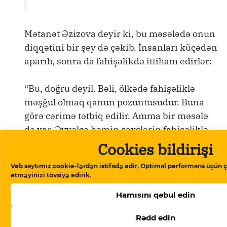
Mətanət Əzizova deyir ki, bu məsələdə onun
diqqətini bir şey də çəkib. İnsanları küçədən
aparıb, sonra da fahişəlikdə ittiham edirlər:
“Bu, doğru deyil. Bəli, ölkədə fahişəliklə
məşğul olmaq qanun pozuntusudur. Buna
görə cərimə tətbiq edilir. Amma bir məsələ
də var. Əvvəlcə həmin şəxslərin fahişəliklə
məşğul olmaları sübut olunmalıdır. Burada
Cookies bildirişi
isə əsas olan fahişəlik, cinsi əlaqə yox,
Veb saytımız cookie-lərdən istifadə edir. Optimal performans üçün ç
bədəni pul ilə satmaqdır. Tutulanları pul
etməyinizi tövsiyə edirik.
alarkən saxlayıblar? Belə deyilsə, onların
Hamısını qəbul edin
fahişə olmalarını nə ilə əsaslandırırlar?
Cinayət faktını sübut etmək gərəkir. Yoxsa,
Rədd edin
onların etdikləri qanun pozuntusundan