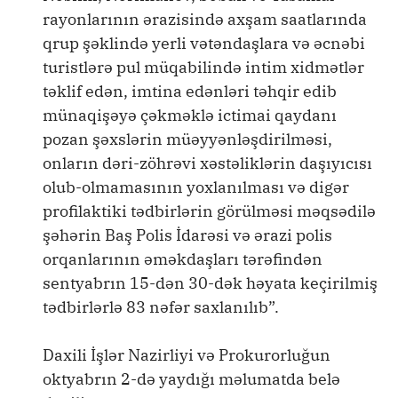
rayonlarının ərazisində axşam saatlarında
qrup şəklində yerli vətəndaşlara və əcnəbi
turistlərə pul müqabilində intim xidmətlər
təklif edən, imtina edənləri təhqir edib
münaqişəyə çəkməklə ictimai qaydanı
pozan şəxslərin müəyyənləşdirilməsi,
onların dəri-zöhrəvi xəstəliklərin daşıyıcısı
olub-olmamasının yoxlanılması və digər
profilaktiki tədbirlərin görülməsi məqsədilə
şəhərin Baş Polis İdarəsi və ərazi polis
orqanlarının əməkdaşları tərəfindən
sentyabrın 15-dən 30-dək həyata keçirilmiş
tədbirlərlə 83 nəfər saxlanılıb”.
Daxili İşlər Nazirliyi və Prokurorluğun
oktyabrın 2-də yaydığı məlumatda belə