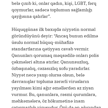
belə çıxıb ki, onlar qadın, kişi, LGBT, fərq
qoymurlar, sadəcə toplumun sağlamlığı
qayğısına qalırlar”.
Hüquqşünas ilk baxışda niyyətin normal
göründüyünü deyir: “Ancaq bunun edilmə
üsulu normal hüquq-mühafizə
standartlarına qətiyyən cavab vermir.
Qanunları qorumaq məqsədilə onları polis
çəkmələri altına atırlar. Qanunsuzluq,
özbaşınalıq, cəzasızlıq xofu yaradırlar.
Niyyət necə yaxşı olursa olsun, belə
davranışlar topluma zərərli virusların
yayılması kimi ağır əməllərdən az ziyan
vurmur. Bu, qanunlara, rəsmi qurumlara,
məhkəmələrə, öz hökumətinə inam
çatışmazlığı virusudur. Özü də ən ağırından.