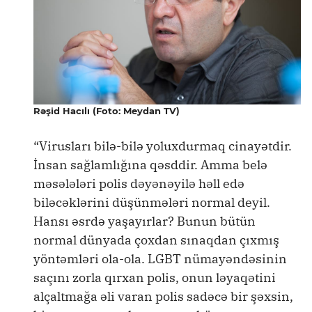
Rəşid Hacılı (Foto: Meydan TV)
“Virusları bilə-bilə yoluxdurmaq cinayətdir.
İnsan sağlamlığına qəsddir. Amma belə
məsələləri polis dəyənəyilə həll edə
biləcəklərini düşünmələri normal deyil.
Hansı əsrdə yaşayırlar? Bunun bütün
normal dünyada çoxdan sınaqdan çıxmış
yöntəmləri ola-ola. LGBT nümayəndəsinin
saçını zorla qırxan polis, onun ləyaqətini
alçaltmağa əli varan polis sadəcə bir şəxsin,