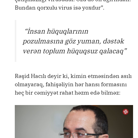
Bundan qorxulu virus isə yoxdur”.
“İnsan hüquqlarının
pozulmasına göz yuman, dəstək
verən toplum hüquqsuz qalacaq”
Rəşid Hacılı deyir ki, kimin etməsindən asılı
olmayaraq, fahişəliyin hər hansı formasını
heç bir cəmiyyət rahat həzm edə bilməz: