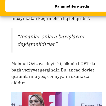
başqa bir şey deyil. Şikayətlər əsasında
Parametrlərə gedin
ümumi yoxlama ola bilərdi. Məcburi
müayinədən keçirmək artıq təhqirdir”.
“İnsanlar onlara baxışlarını
dəyişməlidirlər”
Mətanət Əzizova deyir ki, ölkədə LGBT ilə
bağlı vəziyyət gərgindir. Bu, ancaq dövlət
qurumlarına yox, cəmiyyətin özünə də
aiddir: