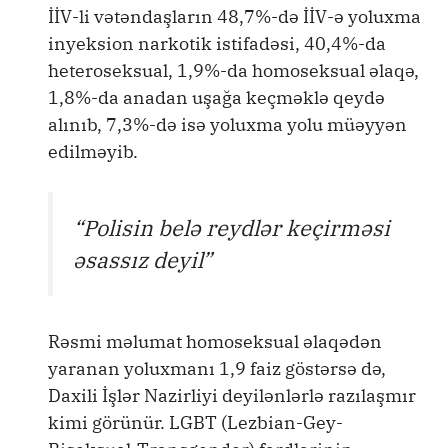
İİV-li vətəndaşların 48,7%-də İİV-ə yoluxma
inyeksion narkotik istifadəsi, 40,4%-da
heteroseksual, 1,9%-da homoseksual əlaqə,
1,8%-da anadan uşağa keçməklə qeydə
alınıb, 7,3%-də isə yoluxma yolu müəyyən
edilməyib.
“Polisin belə reydlər keçirməsi
əsassız deyil”
Rəsmi məlumat homoseksual əlaqədən
yaranan yoluxmanı 1,9 faiz göstərsə də,
Daxili İşlər Nazirliyi deyilənlərlə razılaşmır
kimi görünür. LGBT (Lezbian-Gey-