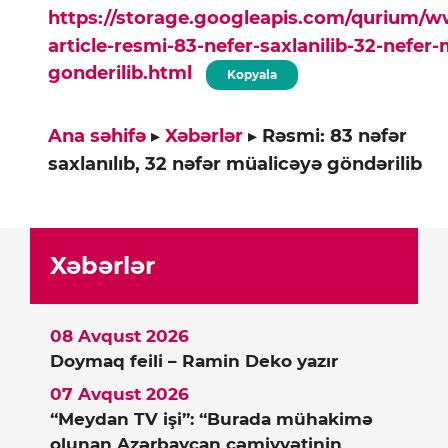
https://storage.googleapis.com/qurium/
article-resmi-83-nefer-saxlanilib-32-nefer
gonderilib.html
Kopyala
Ana səhifə
▸
Xəbərlər
▸
Rəsmi: 83 nəfər
saxlanılıb, 32 nəfər müalicəyə göndərilib
Xəbərlər
08 Avqust 2026
Doymaq feili – Ramin Deko yazır
07 Avqust 2026
“Meydan TV işi”: “Burada mühakimə
olunan Azərbaycan cəmiyyətinin