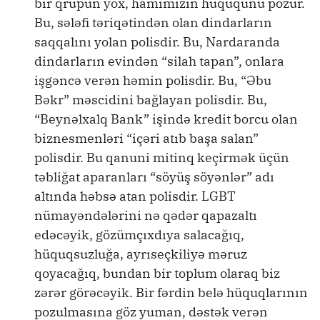
bir qrupun yox, hamımızın hüququnu pozur.
Bu, sələfi təriqətindən olan dindarların
saqqalını yolan polisdir. Bu, Nardaranda
dindarların evindən “silah tapan”, onlara
işgəncə verən həmin polisdir. Bu, “Əbu
Bəkr” məscidini bağlayan polisdir. Bu,
“Beynəlxalq Bank” işində kredit borcu olan
biznesmenləri “içəri atıb başa salan”
polisdir. Bu qanuni mitinq keçirmək üçün
təbliğat aparanları “söyüş söyənlər” adı
altında həbsə atan polisdir. LGBT
nümayəndələrini nə qədər qapazaltı
edəcəyik, gözümçıxdıya salacağıq,
hüquqsuzluğa, ayrıseçkiliyə məruz
qoyacağıq, bundan bir toplum olaraq biz
zərər görəcəyik. Bir fərdin belə hüquqlarının
pozulmasına göz yuman, dəstək verən