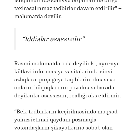
istiqamətində səhiyyə orqanları ilə birgə
təxirəsalınmaz tədbirlər davam etdirilir” –
məlumatda deyilir.
“İddialar əsassızdır”
Rəsmi məlumatda o da deyilir ki, ayrı-ayrı
kütləvi informasiya vasitələrində cinsi
azlıqlara qarşı guya təqiblərin olması və
onların hüquqlarının pozulması barədə
deyilənlər əsassızdır, reallığı əks etdirmir:
“Belə tədbirlərin keçirilməsində məqsəd
yalnız ictimai qaydanı pozmaqla
vətəndaşların şikayətlərinə səbəb olan